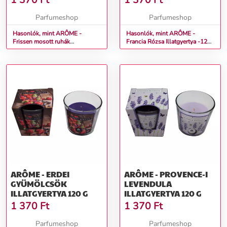
1 370
Ft
1 370
Ft
Parfumeshop
Parfumeshop
Hasonlók, mint ARÔME -
Hasonlók, mint ARÔME -
Frissen mosott ruhák
Francia Rózsa Illatgyertya -120
illatgyertya 120 g
g
ARÔME - ERDEI
ARÔME - PROVENCE-I
GYÜMÖLCSÖK
LEVENDULA
ILLATGYERTYA 120 G
ILLATGYERTYA 120 G
1 370
Ft
1 370
Ft
Parfumeshop
Parfumeshop