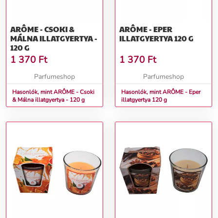
ARÔME - CSOKI &
ARÔME - EPER
MÁLNA ILLATGYERTYA -
ILLATGYERTYA 120 G
120 G
1 370
Ft
1 370
Ft
Parfumeshop
Parfumeshop
Hasonlók, mint ARÔME - Csoki
Hasonlók, mint ARÔME - Eper
& Málna illatgyertya - 120 g
illatgyertya 120 g