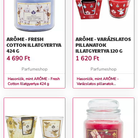
ARÔME - FRESH
ARÔME - VARÁZSLATOS
COTTON ILLATGYERTYA
PILLANATOK
424 G
ILLATGYERTYA 120 G
4 690
Ft
1 620
Ft
Parfumeshop
Parfumeshop
Hasonlók, mint ARÔME - Fresh
Hasonlók, mint ARÔME -
Cotton Illatgyertya 424 g
Varázslatos pillanatok
Illatgyertya 120 g