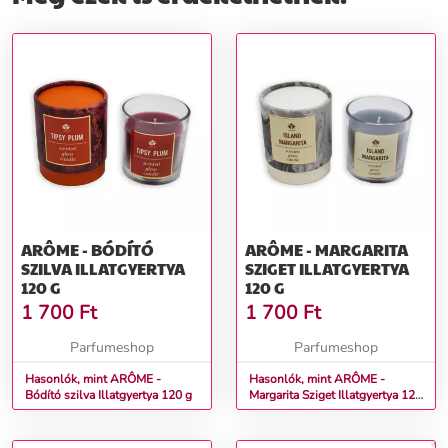
ARÔME - BÓDÍTÓ
ARÔME - MARGARITA
SZILVA ILLATGYERTYA
SZIGET ILLATGYERTYA
120 G
120 G
1 700
Ft
1 700
Ft
Parfumeshop
Parfumeshop
Hasonlók, mint ARÔME -
Hasonlók, mint ARÔME -
Bódító szilva Illatgyertya 120 g
Margarita Sziget Illatgyertya 120
g