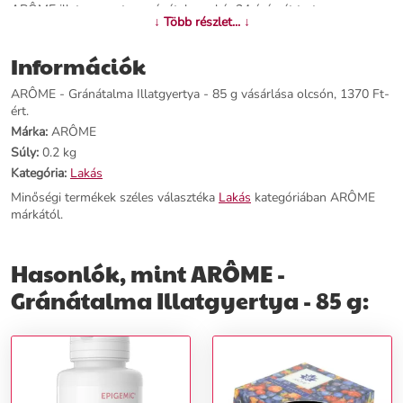
ARÔME illatos gyertya gránátalma akár 24 órán át tart.
↓ Több részlet... ↓
További információk>>
Információk
ARÔME - Gránátalma Illatgyertya - 85 g vásárlása olcsón, 1370 Ft-
ért.
Márka:
ARÔME
Súly:
0.2 kg
Kategória:
Lakás
Minőségi termékek széles választéka
Lakás
kategóriában ARÔME
márkától.
Hasonlók, mint ARÔME -
Gránátalma Illatgyertya - 85 g: