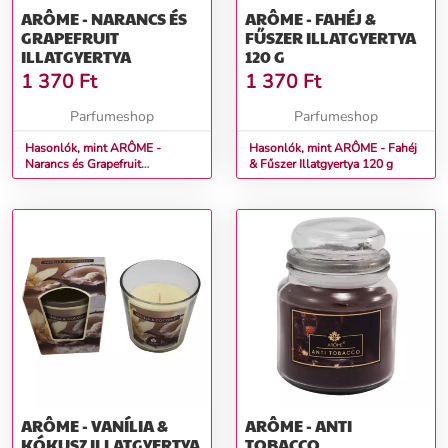
ARÔME - NARANCS ÉS
ARÔME - FAHÉJ &
GRAPEFRUIT
FŰSZER ILLATGYERTYA
ILLATGYERTYA
120 G
1 370
Ft
1 370
Ft
Parfumeshop
Parfumeshop
Hasonlók, mint ARÔME -
Hasonlók, mint ARÔME - Fahéj
Narancs és Grapefruit
& Fűszer Illatgyertya 120 g
illatgyertya
ARÔME - VANÍLIA &
ARÔME - ANTI
KÓKUSZ ILLATGYERTYA
TOBACCO