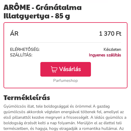
ARÔME - Gránátalma
Illatgyertya - 85 g
ÁR
1 370
Ft
ELÉRHETŐSÉG:
Készleten
SZÁLLÍTÁS:
Ingyenes szállítás
Vásárlás
Parfumeshop
Termékleírás
Gyümölcsös illat, tele boldogsággal és örömmel A gazdag
gyümölcsös akkordok végtelen energiával töltenek fel, amellyel az
első pillanattól kezdve megnyeri a frissességét. A lédús gyümölcs a
boldogság érzését kelti a nap folyamán. Merüljön el az élettel teli
természetben, és hagyja, hogy elragadják a romantika hullámai. Az