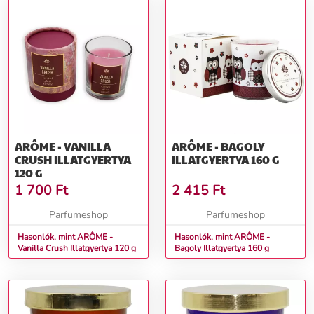
ARÔME - VANILLA
ARÔME - BAGOLY
CRUSH ILLATGYERTYA
ILLATGYERTYA 160 G
120 G
1 700
Ft
2 415
Ft
Parfumeshop
Parfumeshop
Hasonlók, mint ARÔME -
Hasonlók, mint ARÔME -
Vanilla Crush Illatgyertya 120 g
Bagoly Illatgyertya 160 g