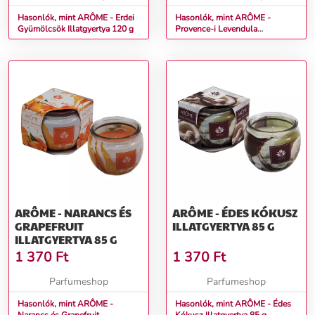
Hasonlók, mint ARÔME - Erdei
Hasonlók, mint ARÔME -
Gyümölcsök Illatgyertya 120 g
Provence-i Levendula
Illatgyertya 120 g
ARÔME - NARANCS ÉS
ARÔME - ÉDES KÓKUSZ
GRAPEFRUIT
ILLATGYERTYA 85 G
ILLATGYERTYA 85 G
1 370
Ft
1 370
Ft
Parfumeshop
Parfumeshop
Hasonlók, mint ARÔME -
Hasonlók, mint ARÔME - Édes