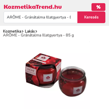
KozmetikaTrend.hu
%
Kozmetika
Lakás
ARÔME - Gránátalma Illatgyertya - 85 g