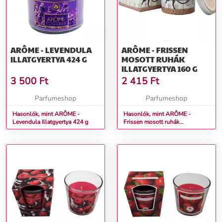
ARÔME - LEVENDULA
ARÔME - FRISSEN
ILLATGYERTYA 424 G
MOSOTT RUHÁK
ILLATGYERTYA 160 G
3 500
Ft
2 415
Ft
Parfumeshop
Parfumeshop
Hasonlók, mint ARÔME -
Hasonlók, mint ARÔME -
Levendula Illatgyertya 424 g
Frissen mosott ruhák
Illatgyertya 160 g