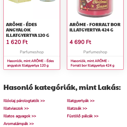
ARÔME - ÉDES
ARÔME - FORRALT BOR
ANGYALOK
ILLATGYERTYA 424 G
ILLATGYERTYA 120 G
1 620
Ft
4 690
Ft
Parfumeshop
Parfumeshop
Hasonlók, mint ARÔME - Édes
Hasonlók, mint ARÔME -
angyalok Illatgyertya 120 g
Forralt bor Illatgyertya 424 g
Hasonló kategóriák, mint Lakás:
Illóolaj párologtatók >>
Illatgyertyák >>
Illatviaszok >>
Illatzsák >>
Illatos agyagok >>
Füstölő pálcák >>
Aromalámpák >>