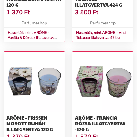
120 G
ILLATGYERTYA 424 G
1 370
Ft
3 500
Ft
Parfumeshop
Parfumeshop
Hasonlók, mint ARÔME -
Hasonlók, mint ARÔME - Anti
Vanília & Kókusz Illatgyertya
Tobacco Illatgyertya 424 g
120 g
ARÔME - FRISSEN
ARÔME - FRANCIA
MOSOTT RUHÁK
RÓZSA ILLATGYERTYA
ILLATGYERTYA 120 G
-120 G