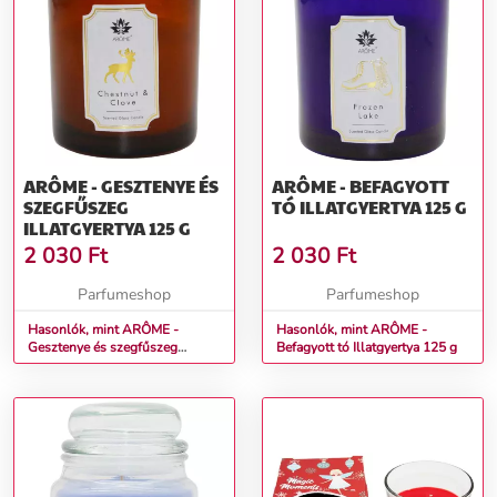
ARÔME - GESZTENYE ÉS
ARÔME - BEFAGYOTT
SZEGFŰSZEG
TÓ ILLATGYERTYA 125 G
ILLATGYERTYA 125 G
2 030
Ft
2 030
Ft
Parfumeshop
Parfumeshop
Hasonlók, mint ARÔME -
Hasonlók, mint ARÔME -
Gesztenye és szegfűszeg
Befagyott tó Illatgyertya 125 g
Illatgyertya 125 g