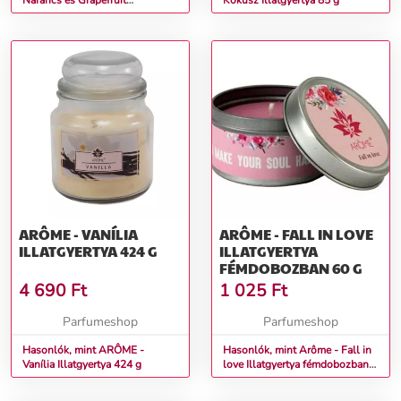
Narancs és Grapefruit
Kókusz Illatgyertya 85 g
Illatgyertya 85 g
ARÔME - VANÍLIA
ARÔME - FALL IN LOVE
ILLATGYERTYA 424 G
ILLATGYERTYA
FÉMDOBOZBAN 60 G
4 690
Ft
1 025
Ft
Parfumeshop
Parfumeshop
Hasonlók, mint ARÔME -
Hasonlók, mint Arôme - Fall in
Vanília Illatgyertya 424 g
love Illatgyertya fémdobozban
60 g