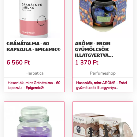
GRÁNÁTALMA - 60
ARÔME - ERDEI
KAPSZULA - EPIGEMIC®
GYÜMÖLCSÖK
ILLATGYERTYA
DOBOZBAN 85 G
6 560
Ft
1 370
Ft
Herbatica
Parfumeshop
Hasonlók, mint Gránátalma - 60
Hasonlók, mint ARÔME - Erdei
kapszula - Epigemic®
gyümölcsök Illatgyertya
dobozban 85 g