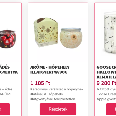
ÁDÉS
ARÔME - HÓPEHELY
GOOSE CR
ILLATGYERTYA 90G
HALLOWE
ALMA ILLATGYERTYA
ÜVEGBEN 
1 185
Ft
9 280
F
e – édes
Karácsonyi varázslat a hópelyhek
A tiltott gy
z ARÔME
illatával A Hópehely
Goose Cree
illatgyertyával felejthetetlen
Apple gyerty
űgöz. A
karácsonyi pillanatokat
rejtélyekkel 
s érett
k
teremthetsz, amelyek tele vannak
Részletek
mesevilágba
ója meleg
kényelemmel és melegséggel.
lédús almáb