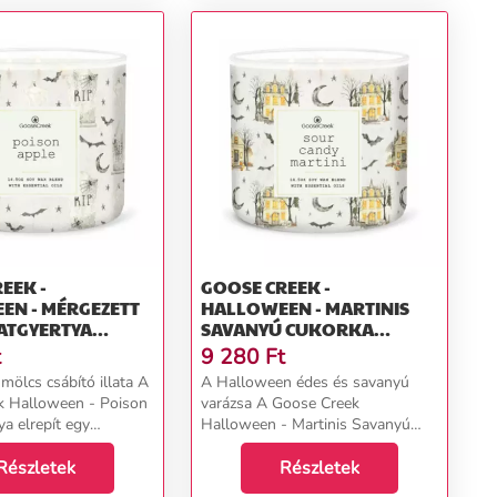
EEK -
GOOSE CREEK -
EN - MÉRGEZETT
HALLOWEEN - MARTINIS
SAVANYÚ CUKORKA
411 G
ILLATGYERTYA ÜVEGBEN
t
9 280
Ft
411 G
ümölcs csábító illata A
A Halloween édes és savanyú
k Halloween - Poison
varázsa A Goose Creek
a elrepít egy
Halloween - Martinis Savanyú
és varázslattal teli
cukorka gyertya egy színekkel és
, ahol egy harapás a
Részletek
meglepetésekkel teli halloweeni
Részletek
ól váratlan kalanddá
világba csábít. Az illatot az édes-