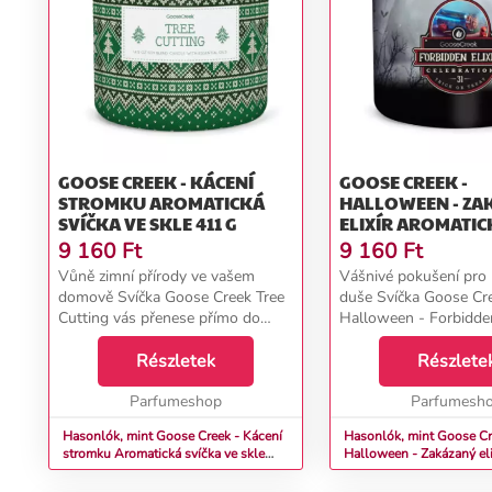
GOOSE CREEK - KÁCENÍ
GOOSE CREEK -
STROMKU AROMATICKÁ
HALLOWEEN - ZA
SVÍČKA VE SKLE 411 G
ELIXÍR AROMATICKÁ
SVÍČKA VE SKLE 41
9 160
Ft
9 160
Ft
Vůně zimní přírody ve vašem
Vášnivé pokušení pro
domově Svíčka Goose Creek Tree
duše Svíčka Goose Cr
Cutting vás přenese přímo do
Halloween - Forbidden
zasněženého lesa, kde se vznáší
zavede do světa zakáz
čerstvá vůně právě pokácených
Részletek
kouzel a mystických ta
Részlete
vánočních stromků. Tato svěží,
Tato fascinující vůně 
dřevitá vůně spojuj...
Parfumeshop
intenzivní a podmaniv..
Parfumesh
Hasonlók, mint Goose Creek - Kácení
Hasonlók, mint Goose Cr
stromku Aromatická svíčka ve skle
Halloween - Zakázaný eli
411 g
Aromatická svíčka ve skl