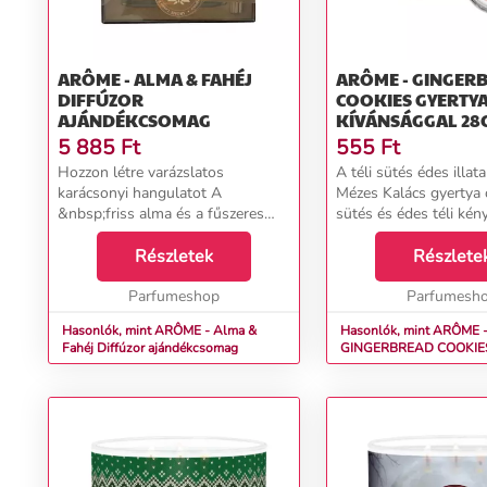
ARÔME - ALMA & FAHÉJ
ARÔME - GINGER
DIFFÚZOR
COOKIES GYERTYA
AJÁNDÉKCSOMAG
KÍVÁNSÁGGAL 28
5 885
Ft
555
Ft
Hozzon létre varázslatos
A téli sütés édes ill
karácsonyi hangulatot A
Mézes Kalács gyertya 
&nbsp;friss alma és a fűszeres
sütés és édes téli ké
fahéj illat esszenciák mágikus
hangulatát idézi meg.
kombinációja mosolyt csal az
Részletek
mézeskalács, fahéj és
Részlete
arcára.&nbsp; Az
fűszerek illata meleg 
ajándékcsomagolásban 50 ml
Parfumeshop
hangulatot teremt...
Parfumesh
diffúzort és két...
Hasonlók, mint ARÔME - Alma &
Hasonlók, mint ARÔME 
Fahéj Diffúzor ajándékcsomag
GINGERBREAD COOKIES Gyert
kívánsággal 28g