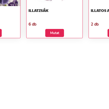
ILLATZSÁK
ILLATOS
6 db
2 db
Mutat