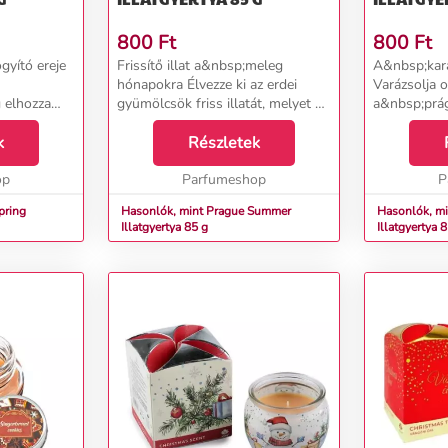
800
Ft
800
Ft
yító ereje
Frissítő illat a&nbsp;meleg
A&nbsp;kará
hónapokra Élvezze ki az erdei
Varázsolja 
 elhozza
gyümölcsök friss illatát, melyet az
a&nbsp;prág
sszú órákon
Ön otthonában a&nbsp;kellemes
mágikus illa
 levendula
k
nyári napokon a&nbsp;Prague
Részletek
szakában. A
Summer illatgyertya varázsol.
illatgyerty
ra, ami...
op
A&nbsp;természet g...
Parfumeshop
Winter lehet
P
bármiko...
pring
Hasonlók, mint Prague Summer
Hasonlók, mi
Illatgyertya 85 g
Illatgyertya 