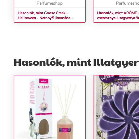
Tato hravá a odvážná...
Parfumeshop
hangulatot teremt, am
Parfumesh
otthonát...
Hasonlók, mint Goose Creek -
Hasonlók, mint ARÔME -
Halloween - Netopýří limonáda
cseresznye Illatgyertya
Aromagyertya üvegben 411 g
Hasonlók, mint Illatgyer