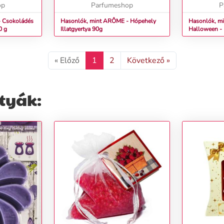
ely
op
Lángja nem csak az ünnepi hang...
Parfumeshop
válhat. E...
P
 Csokoládés
Hasonlók, mint ARÔME - Hópehely
Hasonlók, mi
 90 g
Illatgyertya 90g
Halloween - 
Illatgyertya
« Előző
1
2
Következő »
tyák: