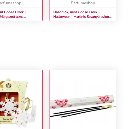
arfumeshop
savanyú cukorkák és a...
Parfumeshop
nt Goose Creek -
Hasonlók, mint Goose Creek -
Mérgezett alma
Halloween - Martinis Savanyú cukorka
 üvegben 411 g
Illatgyertya üvegben 411 g