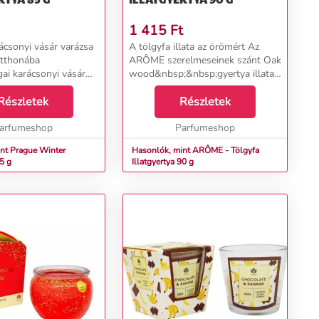
1 415
Ft
csonyi vásár varázsa
A tölgyfa illata az örömért Az
otthonába
ARÔME szerelmeseinek szánt Oak
ai karácsonyi vásár
wood&nbsp;&nbsp;gyertya illata
tát az év bármely
a&nbsp;&nbsp;tölgyfa
&nbsp;dizajnos
Részletek
illattával&nbsp;illatosítja otthonát.
Részletek
a a&nbsp;Prague
Az illatgyertya díszdobozban,
ővé teszi ezt
arfumeshop
azonos kivitelben ...
Parfumeshop
nt Prague Winter
Hasonlók, mint ARÔME - Tölgyfa
85 g
Illatgyertya 90 g