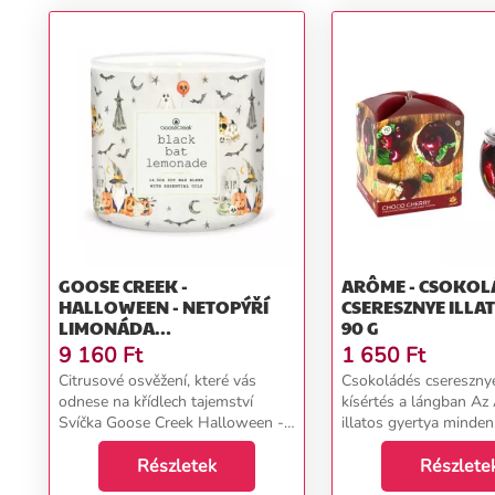
GOOSE CREEK -
ARÔME - CSOKOL
HALLOWEEN - NETOPÝŘÍ
CSERESZNYE ILLATGYERTYA
LIMONÁDA
90 G
AROMAGYERTYA ÜVEGBEN
9 160
Ft
1 650
Ft
411 G
Citrusové osvěžení, které vás
Csokoládés csereszny
odnese na křídlech tajemství
kísértés a lángban A
Svíčka Goose Creek Halloween -
illatos gyertya minden
Black Bat Lemonade vás zavede
édességkedvelőt leny
do světa plného osvěžujících
Részletek
bársonyos csokoládé é
Részlete
citrusů a halloweenské záhady.
cseresznye kombináci