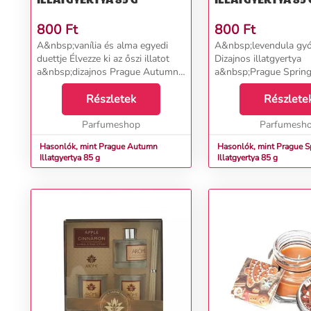
800
Ft
800
Ft
A&nbsp;vanília és alma egyedi
A&nbsp;levendula gyóg
duettje Élvezze ki az őszi illatot
Dizajnos illatgyertya
a&nbsp;dizajnos Prague Autumn
a&nbsp;Prague Spring
gyertyával. Az érett alma
otthonába a&nbsp;ho
gyümölcsös tónusai, megfelelő
Részletek
tartó jótékony hatású
Részlete
összhangban az édes vaníliával
illatát. Ideális gyertya
mosolyt csal nem c...
Parfumeshop
a&nbsp;tavaszi hónapok
Parfumesh
Hasonlók, mint Prague Autumn
Hasonlók, mint Prague S
Illatgyertya 85 g
Illatgyertya 85 g