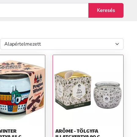
WINTER
ARÔME - TÖLGYFA
RTYA 85 G
ILLATGYERTYA 90 G