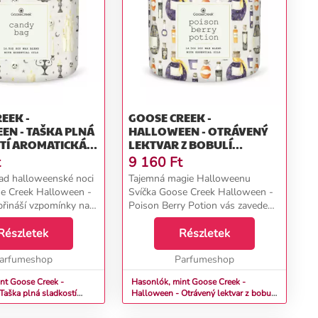
EEK -
GOOSE CREEK -
EN - TAŠKA PLNÁ
HALLOWEEN - OTRÁVENÝ
ICKÁ
LEKTVAR Z BOBULÍ
 SKLE 411 G
AROMATICKÁ SVÍČKA VE
t
9 160
Ft
SKLE 411 G
ad halloweenské noci
Tajemná magie Halloweenu
e Creek Halloween -
Svíčka Goose Creek Halloween -
řináší vzpomínky na
Poison Berry Potion vás zavede
é koledování, kdy se
do světa tajemné magie a
ěmi nejlákavějšími
Részletek
kouzelných lektvarů s temně
Részletek
 Tato hravá a sladká
ovocnou vůní, která je dokonalým
.
arfumeshop
doplňkem pro strašidelnou a...
Parfumeshop
nt Goose Creek -
Hasonlók, mint Goose Creek -
Taška plná sladkostí
Halloween - Otrávený lektvar z bobulí
víčka ve skle 411 g
Aromatická svíčka ve skle 411 g