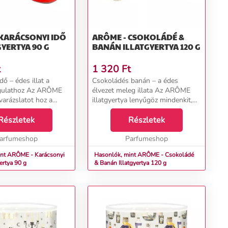
KARÁCSONYI IDŐ
ARÔME - CSOKOLÁDÉ &
GYERTYA 90 G
BANÁN ILLATGYERTYA 120 G
t
1 320
Ft
dő – édes illat a
Csokoládés banán – a édes
gulathoz Az ARÔME
élvezet meleg illata Az ARÔME
 varázslatot hoz a
illatgyertya lenyűgöz mindenkit,
 otthonába. Az édes
aki szereti az érett banán és a
tok, a téli fűszerek és
Részletek
finom csokoládé ellenállhatatlan
Részletek
ümölcsök meleg
kombinációját. Az édes, krémes
tságos ...
arfumeshop
illat egy kelle...
Parfumeshop
int ARÔME - Karácsonyi
Hasonlók, mint ARÔME - Csokoládé
 gyertya 90 g
& Banán Illatgyertya 120 g