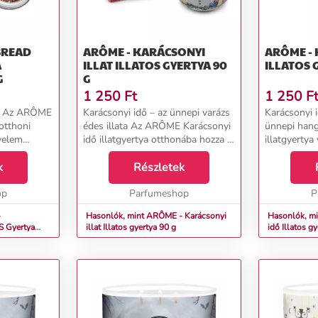
BREAD
ARÔME - KARÁCSONYI
ARÔME - 
ILLAT ILLATOS GYERTYA 90
ILLATOS 
G
G
1 250
Ft
1 250
F
ata Az ARÔME
Karácsonyi idő – az ünnepi varázs
Karácsonyi i
otthoni
édes illata Az ARÔME Karácsonyi
ünnepi han
nyelem
idő illatgyertya otthonába hozza a
illatgyertya
 A meleg
nyugodt téli estéket. Az édes
karácsonyba
 finom
k
vanília és a finom menta
Részletek
gyümölcsilla
és otthonos
kombinációja keveredik egy enyhe
a lédús gy
op
tűlevelű tó...
Parfumeshop
tónusai bará
P
-
Hasonlók, mint ARÔME - Karácsonyi
Hasonlók, m
ya
illat Illatos gyertya 90 g
idő Illatos