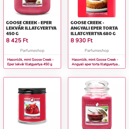
GOOSE CREEK - EPER
GOOSE CREEK -
LEKVÁR ILLATGYERTYA
ANGYALI EPER TORTA
450 G
ILLATGYERTYA 680 G
8 425
Ft
8 930
Ft
Parfumeshop
Parfumeshop
Hasonlók, mint Goose Creek -
Hasonlók, mint Goose Creek -
Eper lekvár Illatgyertya 450 g
Angyali eper torta Illatgyertya
680 g