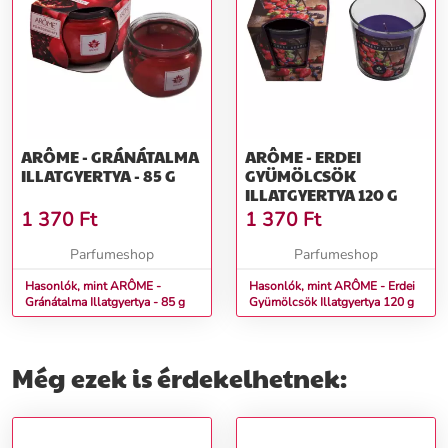
ARÔME - GRÁNÁTALMA
ARÔME - ERDEI
ILLATGYERTYA - 85 G
GYÜMÖLCSÖK
ILLATGYERTYA 120 G
1 370
Ft
1 370
Ft
Parfumeshop
Parfumeshop
Hasonlók, mint ARÔME -
Hasonlók, mint ARÔME - Erdei
Gránátalma Illatgyertya - 85 g
Gyümölcsök Illatgyertya 120 g
Még ezek is érdekelhetnek: