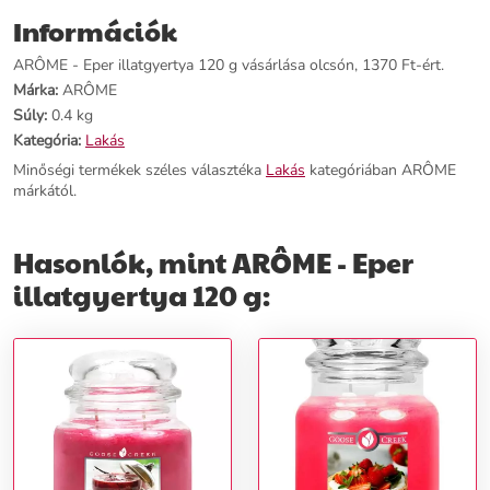
Információk
További információk>>
ARÔME - Eper illatgyertya 120 g vásárlása olcsón, 1370 Ft-ért.
Márka:
ARÔME
Súly:
0.4 kg
Kategória:
Lakás
Minőségi termékek széles választéka
Lakás
kategóriában ARÔME
márkától.
Hasonlók, mint ARÔME - Eper
illatgyertya 120 g: