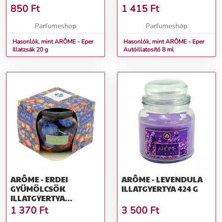
850
Ft
1 415
Ft
Parfumeshop
Parfumeshop
Hasonlók, mint ARÔME - Eper
Hasonlók, mint ARÔME - Eper
Illatzsák 20 g
Autóillatosító 8 ml
ARÔME - ERDEI
ARÔME - LEVENDULA
GYÜMÖLCSÖK
ILLATGYERTYA 424 G
ILLATGYERTYA
DOBOZBAN 85 G
1 370
Ft
3 500
Ft