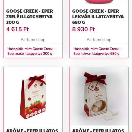
GOOSE CREEK - EPER
GOOSE CREEK - EPER
ZSELÉ ILLATGYERTYA
LEKVÁR ILLATGYERTYA
200 G
680 G
4 615
Ft
8 930
Ft
Parfumeshop
Parfumeshop
Hasonlók, mint Goose Creek -
Hasonlók, mint Goose Creek -
Eper zselé Illatgyertya 200 g
Eper lekvár Illatgyertya 680 g
ARÔME - EPER ILLATOS
ARÔME - EPER ILLATOS