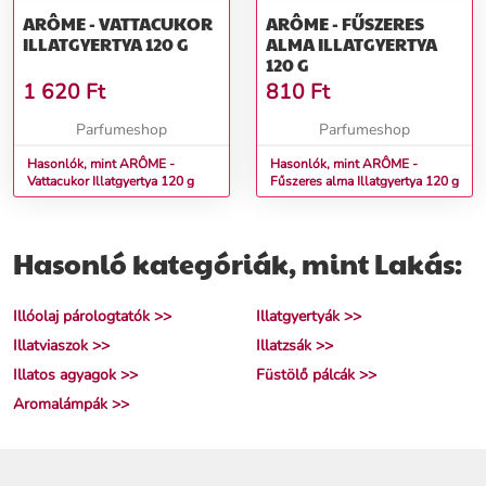
ARÔME - VATTACUKOR
ARÔME - FŰSZERES
ILLATGYERTYA 120 G
ALMA ILLATGYERTYA
120 G
1 620
Ft
810
Ft
Parfumeshop
Parfumeshop
Hasonlók, mint ARÔME -
Hasonlók, mint ARÔME -
Vattacukor Illatgyertya 120 g
Fűszeres alma Illatgyertya 120 g
Hasonló kategóriák, mint Lakás:
Illóolaj párologtatók >>
Illatgyertyák >>
Illatviaszok >>
Illatzsák >>
Illatos agyagok >>
Füstölő pálcák >>
Aromalámpák >>