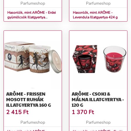
Parfumeshop
Parfumeshop
Hasonlók, mint ARÔME - Erdei
Hasonlók, mint ARÔME -
gyümölcsök Illatgyertya
Levendula Illatgyertya 424 g
dobozban 85 g
ARÔME - FRISSEN
ARÔME - CSOKI &
MOSOTT RUHÁK
MÁLNA ILLATGYERTYA -
ILLATGYERTYA 160 G
120 G
2 415
Ft
1 370
Ft
Parfumeshop
Parfumeshop