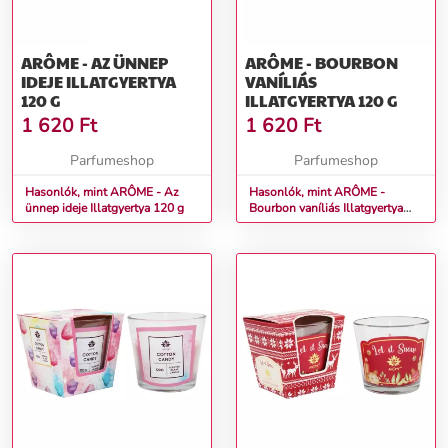
ARÔME - AZ ÜNNEP
ARÔME - BOURBON
IDEJE ILLATGYERTYA
VANÍLIÁS
120 G
ILLATGYERTYA 120 G
1 620
Ft
1 620
Ft
Parfumeshop
Parfumeshop
Hasonlók, mint ARÔME - Az
Hasonlók, mint ARÔME -
ünnep ideje Illatgyertya 120 g
Bourbon vaníliás Illatgyertya
120 g