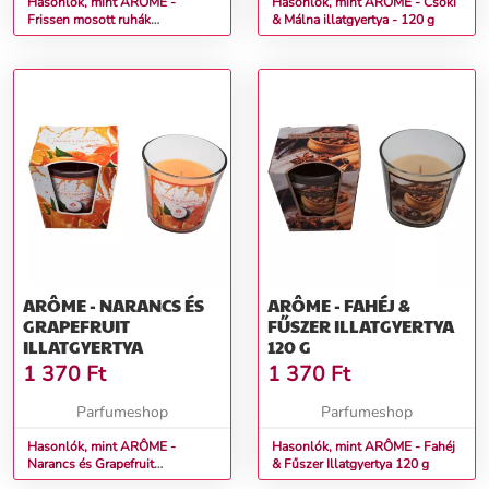
Hasonlók, mint ARÔME -
Hasonlók, mint ARÔME - Csoki
Frissen mosott ruhák
& Málna illatgyertya - 120 g
Illatgyertya 160 g
ARÔME - NARANCS ÉS
ARÔME - FAHÉJ &
GRAPEFRUIT
FŰSZER ILLATGYERTYA
ILLATGYERTYA
120 G
1 370
Ft
1 370
Ft
Parfumeshop
Parfumeshop
Hasonlók, mint ARÔME -
Hasonlók, mint ARÔME - Fahéj
Narancs és Grapefruit
& Fűszer Illatgyertya 120 g
illatgyertya