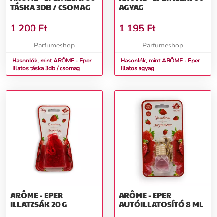
TÁSKA 3DB / CSOMAG
AGYAG
1 200
Ft
1 195
Ft
Parfumeshop
Parfumeshop
Hasonlók, mint ARÔME - Eper
Hasonlók, mint ARÔME - Eper
Illatos táska 3db / csomag
Illatos agyag
ARÔME - EPER
ARÔME - EPER
ILLATZSÁK 20 G
AUTÓILLATOSÍTÓ 8 ML