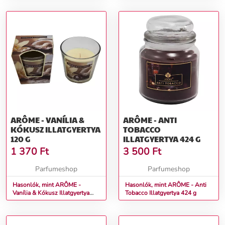
ARÔME - VANÍLIA &
ARÔME - ANTI
KÓKUSZ ILLATGYERTYA
TOBACCO
120 G
ILLATGYERTYA 424 G
1 370
Ft
3 500
Ft
Parfumeshop
Parfumeshop
Hasonlók, mint ARÔME -
Hasonlók, mint ARÔME - Anti
Vanília & Kókusz Illatgyertya
Tobacco Illatgyertya 424 g
120 g