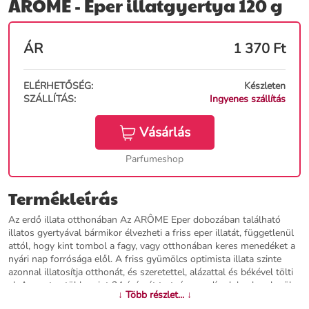
ARÔME - Eper illatgyertya 120 g
ÁR
1 370
Ft
ELÉRHETŐSÉG:
Készleten
SZÁLLÍTÁS:
Ingyenes szállítás
Vásárlás
Parfumeshop
Termékleírás
Az erdő illata otthonában Az ARÔME Eper dobozában található
illatos gyertyával bármikor élvezheti a friss eper illatát, függetlenül
attól, hogy kint tombol a fagy, vagy otthonában keres menedéket a
nyári nap forrósága elől. A friss gyümölcs optimista illata szinte
azonnal illatosítja otthonát, és szeretettel, alázattal és békével tölti
el. A gyertya több, mint 24 órán át tart, és egy díszdobozban kerül
↓ Több részlet... ↓
forgalomba. Kitűnő illatos ajándékként is.