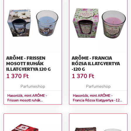
ARÔME - FRISSEN
ARÔME - FRANCIA
MOSOTT RUHÁK
RÓZSA ILLATGYERTYA
ILLATGYERTYA 120 G
-120 G
1 370
Ft
1 370
Ft
Parfumeshop
Parfumeshop
Hasonlók, mint ARÔME -
Hasonlók, mint ARÔME -
Frissen mosott ruhák
Francia Rózsa Illatgyertya -120
illatgyertya 120 g
g