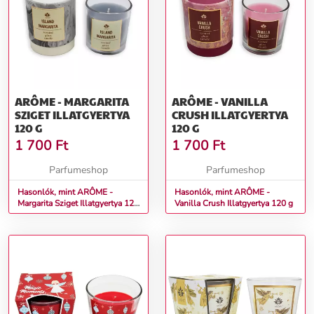
ARÔME - MARGARITA
ARÔME - VANILLA
SZIGET ILLATGYERTYA
CRUSH ILLATGYERTYA
120 G
120 G
1 700
Ft
1 700
Ft
Parfumeshop
Parfumeshop
Hasonlók, mint ARÔME -
Hasonlók, mint ARÔME -
Margarita Sziget Illatgyertya 120
Vanilla Crush Illatgyertya 120 g
g