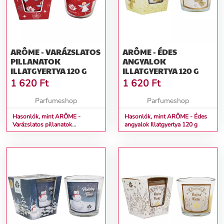
ARÔME - VARÁZSLATOS
ARÔME - ÉDES
PILLANATOK
ANGYALOK
ILLATGYERTYA 120 G
ILLATGYERTYA 120 G
1 620
Ft
1 620
Ft
Parfumeshop
Parfumeshop
Hasonlók, mint ARÔME -
Hasonlók, mint ARÔME - Édes
Varázslatos pillanatok
angyalok Illatgyertya 120 g
Illatgyertya 120 g