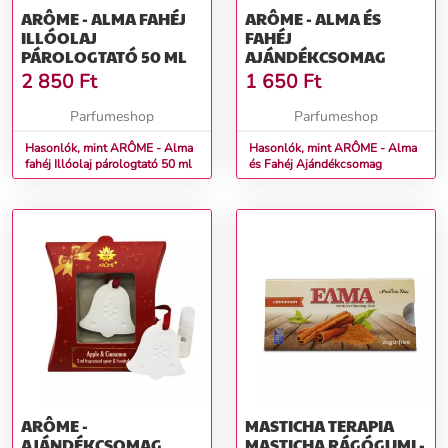
ARÔME - ALMA FAHÉJ
ARÔME - ALMA ÉS
ILLÓOLAJ
FAHÉJ
PÁROLOGTATÓ 50 ML
AJÁNDÉKCSOMAG
2 850
Ft
1 650
Ft
Parfumeshop
Parfumeshop
Hasonlók, mint ARÔME - Alma
Hasonlók, mint ARÔME - Alma
fahéj Illóolaj párologtató 50 ml
és Fahéj Ajándékcsomag
ARÔME -
MASTICHA TERAPIA
AJÁNDÉKCSOMAG
MASTICHA RÁGÓGUMI -