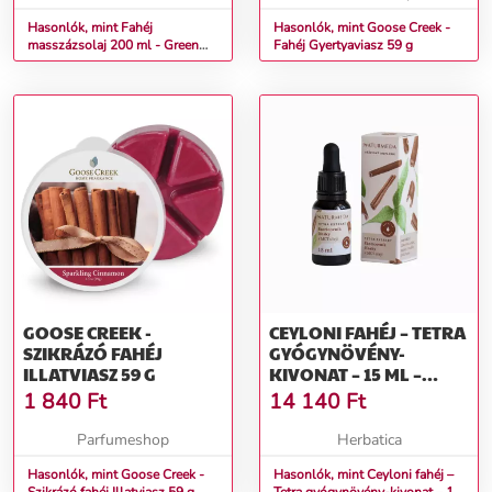
Hasonlók, mint Fahéj
Hasonlók, mint Goose Creek -
masszázsolaj 200 ml - Green
Fahéj Gyertyaviasz 59 g
idea
GOOSE CREEK -
CEYLONI FAHÉJ – TETRA
SZIKRÁZÓ FAHÉJ
GYÓGYNÖVÉNY-
ILLATVIASZ 59 G
KIVONAT – 15 ML –
NATURMEDA
1 840
Ft
14 140
Ft
Parfumeshop
Herbatica
Hasonlók, mint Goose Creek -
Hasonlók, mint Ceyloni fahéj –