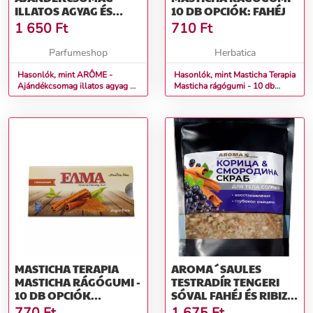
ILLATOS AGYAG ÉS
10 DB OPCIÓK: FAHÉJ
ILLAT SPRÉ 3 ML ALMA
1 650
Ft
710
Ft
ÉS FAHÉJ ILLATOS
AGYAG + ILLAT SPRÉ
Parfumeshop
Herbatica
3ML
Hasonlók, mint ARÔME -
Hasonlók, mint Masticha Terapia
Ajándékcsomag illatos agyag és
Masticha rágógumi - 10 db
illat spré 3 ml Alma és fahéj
Opciók: Fahéj
Illatos agyag + illat spré 3ml
MASTICHA TERAPIA
AROMA´SAULES
MASTICHA RÁGÓGUMI -
TESTRADÍR TENGERI
10 DB OPCIÓK
SÓVAL FAHÉJ ÉS RIBIZLI
(PRÍCHUŤ): FAHÉJ
- 400 G -