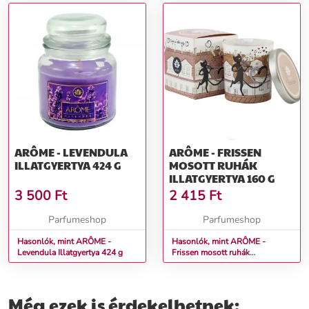
ARÔME - LEVENDULA
ARÔME - FRISSEN
ILLATGYERTYA 424 G
MOSOTT RUHÁK
ILLATGYERTYA 160 G
3 500
Ft
2 415
Ft
Parfumeshop
Parfumeshop
Hasonlók, mint ARÔME -
Hasonlók, mint ARÔME -
Levendula Illatgyertya 424 g
Frissen mosott ruhák
Illatgyertya 160 g
Még ezek is érdekelhetnek: