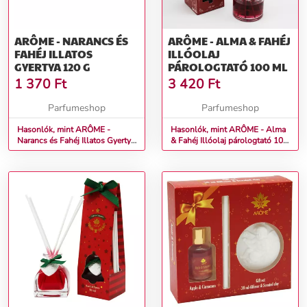
ARÔME - NARANCS ÉS
ARÔME - ALMA & FAHÉJ
FAHÉJ ILLATOS
ILLÓOLAJ
GYERTYA 120 G
PÁROLOGTATÓ 100 ML
1 370
Ft
3 420
Ft
Parfumeshop
Parfumeshop
Hasonlók, mint ARÔME -
Hasonlók, mint ARÔME - Alma
Narancs és Fahéj Illatos Gyertya
& Fahéj Illóolaj párologtató 100
120 g
ml