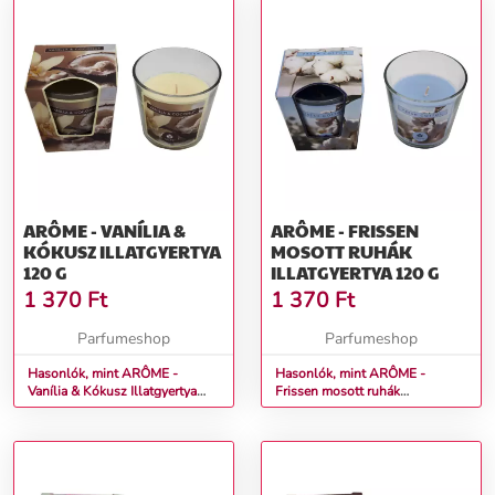
ARÔME - VANÍLIA &
ARÔME - FRISSEN
KÓKUSZ ILLATGYERTYA
MOSOTT RUHÁK
120 G
ILLATGYERTYA 120 G
1 370
Ft
1 370
Ft
Parfumeshop
Parfumeshop
Hasonlók, mint ARÔME -
Hasonlók, mint ARÔME -
Vanília & Kókusz Illatgyertya
Frissen mosott ruhák
120 g
illatgyertya 120 g