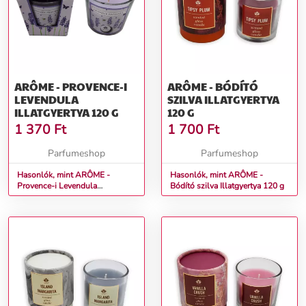
ARÔME - PROVENCE-I
ARÔME - BÓDÍTÓ
LEVENDULA
SZILVA ILLATGYERTYA
ILLATGYERTYA 120 G
120 G
1 370
Ft
1 700
Ft
Parfumeshop
Parfumeshop
Hasonlók, mint ARÔME -
Hasonlók, mint ARÔME -
Provence-i Levendula
Bódító szilva Illatgyertya 120 g
Illatgyertya 120 g