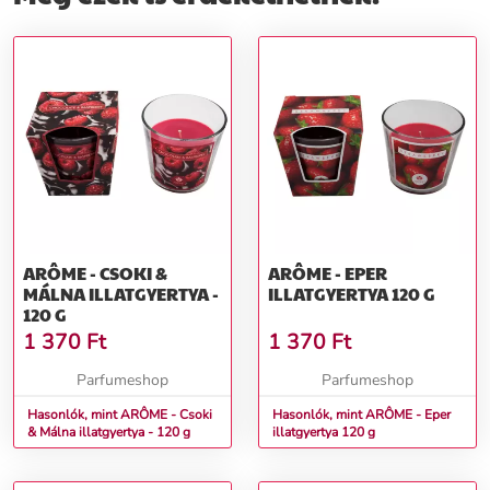
ARÔME - CSOKI &
ARÔME - EPER
MÁLNA ILLATGYERTYA -
ILLATGYERTYA 120 G
120 G
1 370
Ft
1 370
Ft
Parfumeshop
Parfumeshop
Hasonlók, mint ARÔME - Csoki
Hasonlók, mint ARÔME - Eper
& Málna illatgyertya - 120 g
illatgyertya 120 g