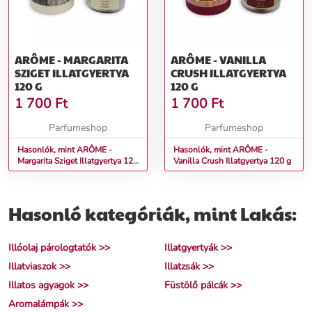
ARÔME - MARGARITA
ARÔME - VANILLA
SZIGET ILLATGYERTYA
CRUSH ILLATGYERTYA
120 G
120 G
1 700
Ft
1 700
Ft
Parfumeshop
Parfumeshop
Hasonlók, mint ARÔME -
Hasonlók, mint ARÔME -
Margarita Sziget Illatgyertya 120
Vanilla Crush Illatgyertya 120 g
g
Hasonló kategóriák, mint Lakás:
Illóolaj párologtatók >>
Illatgyertyák >>
Illatviaszok >>
Illatzsák >>
Illatos agyagok >>
Füstölő pálcák >>
Aromalámpák >>