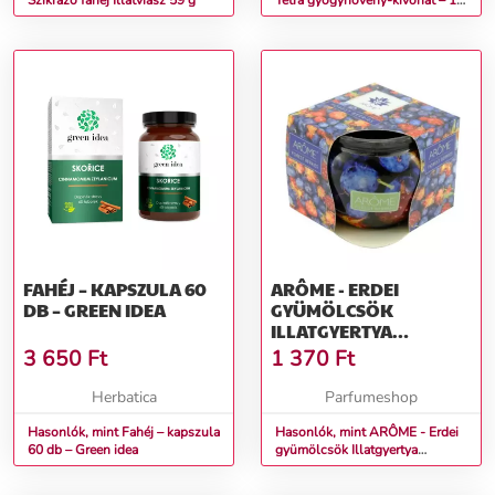
Szikrázó fahéj Illatviasz 59 g
Tetra gyógynövény-kivonat – 15
ml – Naturmeda
FAHÉJ – KAPSZULA 60
ARÔME - ERDEI
DB – GREEN IDEA
GYÜMÖLCSÖK
ILLATGYERTYA
DOBOZBAN 85 G
3 650
Ft
1 370
Ft
Herbatica
Parfumeshop
Hasonlók, mint Fahéj – kapszula
Hasonlók, mint ARÔME - Erdei
60 db – Green idea
gyümölcsök Illatgyertya
dobozban 85 g