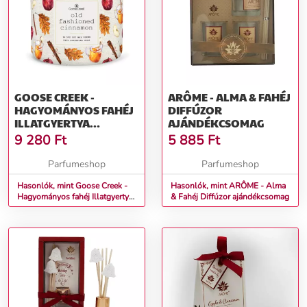
GOOSE CREEK -
ARÔME - ALMA & FAHÉJ
HAGYOMÁNYOS FAHÉJ
DIFFÚZOR
ILLATGYERTYA
AJÁNDÉKCSOMAG
ÜVEGBEN 411 G
9 280
Ft
5 885
Ft
Parfumeshop
Parfumeshop
Hasonlók, mint Goose Creek -
Hasonlók, mint ARÔME - Alma
Hagyományos fahéj Illatgyertya
& Fahéj Diffúzor ajándékcsomag
üvegben 411 g