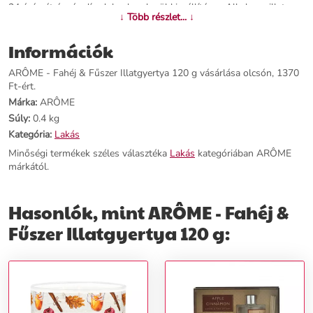
24 órán át ég, és díszdobozban kerül kiszállításra. Alkalmas illatos
↓ Több részlet... ↓
ajándékként, amely mosolyt varázsol az arcokra.
Információk
További információk>>
ARÔME - Fahéj & Fűszer Illatgyertya 120 g vásárlása olcsón, 1370
Ft-ért.
Márka:
ARÔME
Súly:
0.4 kg
Kategória:
Lakás
Minőségi termékek széles választéka
Lakás
kategóriában ARÔME
márkától.
Hasonlók, mint ARÔME - Fahéj &
Fűszer Illatgyertya 120 g: