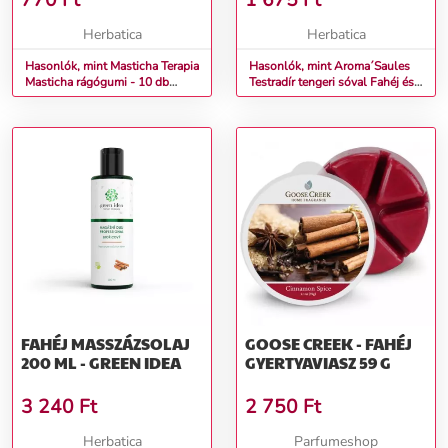
770
Ft
1 675
Ft
AROMA'SAULES
Herbatica
Herbatica
Hasonlók, mint Masticha Terapia
Hasonlók, mint Aroma´Saules
Masticha rágógumi - 10 db
Testradír tengeri sóval Fahéj és
Opciók (Príchuť): Fahéj
ribizli - 400 g - Aroma'Saules
FAHÉJ MASSZÁZSOLAJ
GOOSE CREEK - FAHÉJ
200 ML - GREEN IDEA
GYERTYAVIASZ 59 G
3 240
Ft
2 750
Ft
Herbatica
Parfumeshop