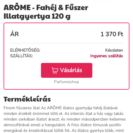
ARÔME - Fahéj & Fűszer
Illatgyertya 120 g
ÁR
1 370
Ft
ELÉRHETŐSÉG:
Készleten
SZÁLLÍTÁS:
Ingyenes szállítás
Vásárlás
Parfumeshop
Termékleírás
Finom fűszeres illat Az ARÔME illatos gyertyája fahéj illatával
minden érzékét örömmel tölti el. Az intenzív illat a ház vagy lakás
minden sarkában illatot áraszt, és minden másodpercben kellemes
atmoszférával emeli a hangulatot. A friss illatos tónusok pozitív
energiával és kreativitással töltik fel. Az illatos gyertya több, mint