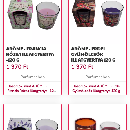
ARÔME - FRANCIA
ARÔME - ERDEI
RÓZSA ILLATGYERTYA
GYÜMÖLCSÖK
-120 G
ILLATGYERTYA 120 G
1 370
Ft
1 370
Ft
Parfumeshop
Parfumeshop
Hasonlók, mint ARÔME -
Hasonlók, mint ARÔME - Erdei
Francia Rózsa Illatgyertya -120
Gyümölcsök Illatgyertya 120 g
g