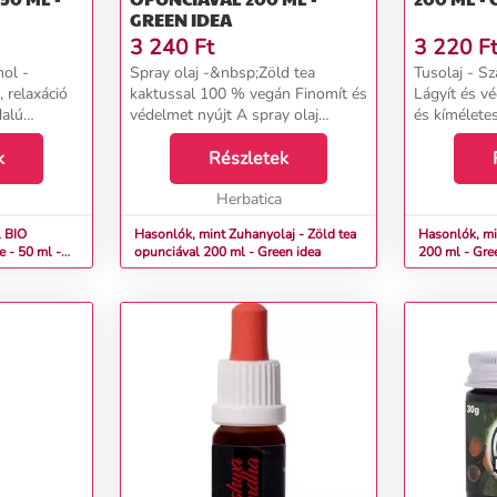
GREEN IDEA
3 240
Ft
3 220
F
ol -
Spray olaj -&nbsp;Zöld tea
Tusolaj - Szantálf
, relaxáció
kaktussal 100 % vegán Finomít és
Lágyít és véd A tusolaj gyen
dalú
védelmet nyújt A spray olaj
és kíméletes
ek, hajának
gyengéden és kíméletesen
szennyeződé
i a
k
távolítja el a szennyeződéseket a
Részletek
anélkül, hog
ajat. Magas
bőrről anélkül, hogy kiszárítaná
érzékeny, szá
azt, így al...
Herbatica
 BIO
Hasonlók, mint Zuhanyolaj - Zöld tea
Hasonlók, mi
e - 50 ml -
opunciával 200 ml - Green idea
200 ml - Gre