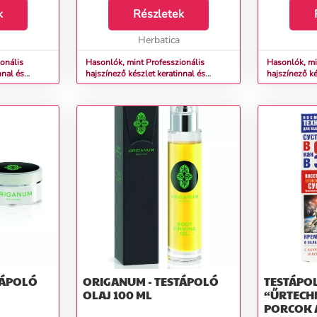
ásról
k
fodrászszalon látogatásról
Részletek
fodrászszal
t... A
hazatérve csalódott volt... A
hazatérve cs
hajvágás még ...
Herbatica
hajvágás még
onális
Hasonlók, mint Professzionális
Hasonlók, mi
nnal és
hajszínező készlet keratinnal és
hajszínező ké
ÜLÖNBÖZŐ
növényi olajokkal - KÜLÖNBÖZŐ
növényi ola
 Color Színn
ÁRNYALATOK - Originary Color Színn
ÁRNYALATOK 
szőke 6/43
(Farba): Aranyszőke 7/3
(Farba): Szők
TÁPOLÓ
ORIGANUM - TESTÁPOLÓ
TESTÁPO
OLAJ 100 ML
“ŰRTECHN
PORCOK 