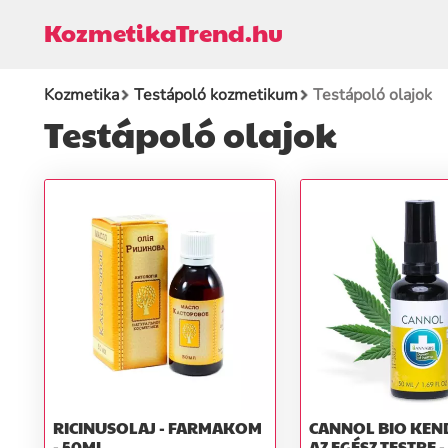
KozmetikaTrend.hu
Kozmetika
Testápoló kozmetikum
Testápoló olajok
Testápoló olajok
RICINUSOLAJ - FARMAKOM
CANNOL BIO KEN
- 50ML
AZ EGÉSZ TESTRE -