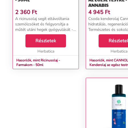
ANNABIS
2 360
Ft
4 945
Ft
A ricinusolaj segít eltávolítania
Csoda kenderolaj Cann
szemölcsöket és felgyorsítja a
hidratálás, regeneráció
műtét utáni hegek gyógyulását -
Természetes és sokol
természetesen regenerálja a bőrt.
megoldást keres bőrén
További jótékony hatásai: -&nbsp;
Részletek
és testének? Próbálja k
Részlete
megerősíti a törékeny körmöket -
CANNOL BIO kenderol
a...
Herbatica
telítetlen zsírsavt...
Herbatica
Hasonlók, mint Ricinusolaj -
Hasonlók, mint CANNOL
Farmakom - 50ml
Kenderolaj az egész testr
Annabis