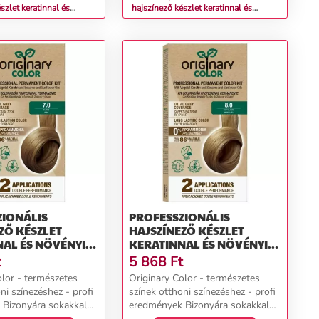
szlet keratinnal és
hajszínező készlet keratinnal és
jokkal - KÜLÖNBÖZŐ
növényi olajokkal - KÜLÖNBÖZŐ
- Originary Color Színn
ÁRNYALATOK - Originary Color Színn
ztenye 4
(Farba): Csokoládé gesztenye 5/7
ZIONÁLIS
PROFESSZIONÁLIS
ZŐ KÉSZLET
HAJSZÍNEZŐ KÉSZLET
AL ÉS NÖVÉNYI
KERATINNAL ÉS NÖVÉNYI
AL - KÜLÖNBÖZŐ
OLAJOKKAL - KÜLÖNBÖZŐ
t
5 868
Ft
OK - ORIGINARY
ÁRNYALATOK - ORIGINARY
olor - természetes
Originary Color - természetes
ÍNN (FARBA):
COLOR SZÍNN (FARBA):
ni színezéshez - profi
színek otthoni színezéshez - profi
0
VILÁGOS SZŐKE 8/0
Bizonyára sokakkal
eredmények Bizonyára sokakkal
r, hogy egy 2-3 órás
megesett már, hogy egy 2-3 órás