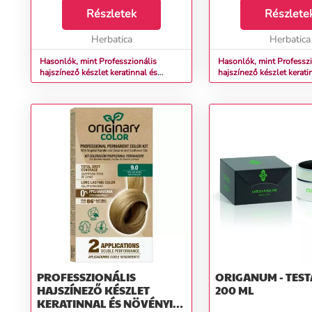
fodrászszalon látogatásról
Részletek
fodrászszalon látogat
Részlete
hazatérve csalódott volt... A
hazatérve csalódott vol
hajvágás még ...
Herbatica
hajvágás még ...
Herbatica
Hasonlók, mint Professzionális
Hasonlók, mint Professzi
hajszínező készlet keratinnal és
hajszínező készlet kerati
növényi olajokkal - KÜLÖNBÖZŐ
növényi olajokkal - K
ÁRNYALATOK - Originary Color Színn
ÁRNYALATOK - Originary
(Farba): Világos gesztenye mahagóni
(Farba): Arany réz sötét 
5/5
PROFESSZIONÁLIS
ORIGANUM - TES
HAJSZÍNEZŐ KÉSZLET
200 ML
KERATINNAL ÉS NÖVÉNYI