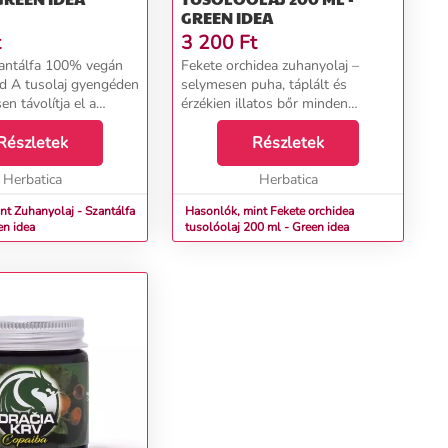
GREEN IDEA
t
3 200
Ft
a 100% vegán
Fekete orchidea zuhanyolaj –
géden
selymesen puha, táplált és
en távolítja el a
érzékien illatos bőr minden
seket a bőrről
zuhanyzás után A Fekete orchidea
y kiszárítaná azt, ezért
Részletek
zuhanyolaj luxus alternatívát kínál
Részletek
raz és irritált bőrr...
a hagyományos tusfürdőkkel
Herbatica
szemben. Úgy lett m...
Herbatica
nt Zuhanyolaj - Szantálfa
Hasonlók, mint Fekete orchidea
en idea
tusolóolaj 200 ml - Green idea