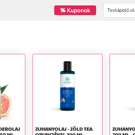
%
Kuponok
DEROLAJ
ZUHANYOLAJ - ZÖLD TEA
ZUHANYOL
 50 ML -
OPUNCIÁVAL 200 ML -
200 ML -