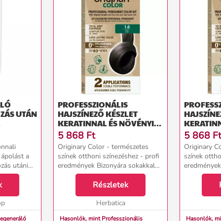
ÁLÓ
PROFESSZIONÁLIS
PROFESS
ZÁS UTÁN
HAJSZÍNEZŐ KÉSZLET
HAJSZÍNE
KERATINNAL ÉS NÖVÉNYI
KERATINN
00 ML
OLAJOKKAL - KÜLÖNBÖZŐ
OLAJOKK
5 868
Ft
5 868
F
ÁRNYALATOK - ORIGINARY
ÁRNYALAT
onnali
Originary Color - természetes
Originary C
COLOR SZÍNN (FARBA):
COLOR SZ
ápolást a
színek otthoni színezéshez - profi
színek ottho
FEKETE 1/0
GESZTENY
zás utáni
eredmények Bizonyára sokakkal
eredmények 
llal. Ez a
megesett már, hogy egy 2-3 órás
megesett má
tálja,
k
fodrászszalon látogatásról
Részletek
fodrászszal
a napozásnak
hazatérve csalódott volt... A
hazatérve cs
op
hajvágás még ...
Herbatica
hajvágás még
Regeneráló
Hasonlók, mint Professzionális
Hasonlók, mi