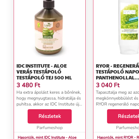
IDC INSTITUTE - ALOE
RYOR - REGENER
VERÁS TESTÁPOLÓ
TESTÁPOLÓ NAPO
TESTÁPOLÓ TEJ 500 ML
PANTHENOLLAL
TESTÁPOLÓ TEJ 2
3 480
Ft
3 040
Ft
Ha extra ápolást keres a bőrének,
Tapasztalja meg az az
hogy megnyugtassa, hidratálja és
megkönnyebbülést és 
puhítsa, akkor az IDC Institute új
RYOR regeneráló napo
vegán testápolója Aloe verával
testápolóval, pantheno
Önnek való. Ez a krém tele van
Részletek
testápoló mélyen hidra
Részlete
természetes összetevőkkel,
nyugtatja és táplálja 
amelyek b...
Parfumeshop
kitett bőrt, mi...
Parfumesh
Hasonlók, mint IDC Institute - Aloe
Hasonlók, mint RYOR - 