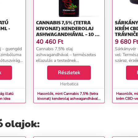
ATÚ
CANNABIS 7,5% (TETRA
SÁRKÁNY
ML -
KIVONAT) KENDEROLAJ
KRÉM CBD-
ASHWAGANDHÁVAL – 10 ML
TRÁVNIČ
– TRÁVNIČEK
40 460
Ft
9 680
F
j – gyengéd
Cannabis 7,5% olaj
Sárkányvér
 szimbóluma
ashwagandhával – természetes
vel: Termész
ótuszvirág
ellazulás a testednek
száraz, érzé
tisztítás, a
Izomfeszültség egy megterhelő
bőr számára 
k
nap után, ízületi fájdalom, a
Részletek
túlterhelt b
 harmonikus
testben felhalmozódott stressz,
igényel, mi
valamint regenerációra szoruló
Herbatica
hidratá...
bőr. T...
ág illatú
Hasonlók, mint Cannabis 7,5% (tetra
Hasonlók, mi
n idea
kivonat) kenderolaj ashwagandhával –
krém CBD-vel
10 ml – Trávniček
 olajok: