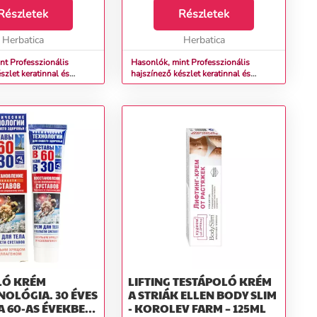
on látogatásról
Részletek
fodrászszalon látogatásról
Részletek
alódott volt... A
hazatérve csalódott volt... A
 ...
Herbatica
hajvágás még ...
Herbatica
nt Professzionális
Hasonlók, mint Professzionális
szlet keratinnal és
hajszínező készlet keratinnal és
jokkal - KÜLÖNBÖZŐ
növényi olajokkal - KÜLÖNBÖZŐ
- Originary Color Színn
ÁRNYALATOK - Originary Color Színn
e 7/0
(Farba): Világos szőke 8/0
LÓ KRÉM
LIFTING TESTÁPOLÓ KRÉM
OLÓGIA. 30 ÉVES
A STRIÁK ELLEN BODY SLIM
A 60-AS ÉVEKBEN
- KOROLEV FARM – 125ML