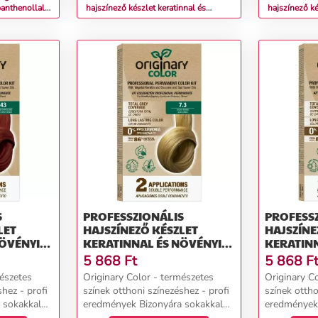
panthenollal
hajszínező készlet keratinnal és
hajszínező ké
növényi olajokkal - KÜLÖNBÖZŐ
növényi ola
ÁRNYALATOK - Originary Color Színn
ÁRNYALATOK 
(Farba): Fekete 1/0
(Farba): Ges
S
PROFESSZIONÁLIS
PROFESS
LET
HAJSZÍNEZŐ KÉSZLET
HAJSZÍNE
NÖVÉNYI
KERATINNAL ÉS NÖVÉNYI
KERATINN
ÜLÖNBÖZŐ
OLAJOKKAL - KÜLÖNBÖZŐ
OLAJOKK
5 868
Ft
5 868
F
RIGINARY
ÁRNYALATOK - ORIGINARY
ÁRNYALAT
mészetes
Originary Color - természetes
Originary C
RBA):
COLOR SZÍNN (FARBA):
COLOR SZ
shez - profi
színek otthoni színezéshez - profi
színek ottho
 SZŐKE
ARANYSZŐKE 7/3
SZŐKE 7/
 sokakkal
eredmények Bizonyára sokakkal
eredmények 
gy 2-3 órás
megesett már, hogy egy 2-3 órás
megesett má