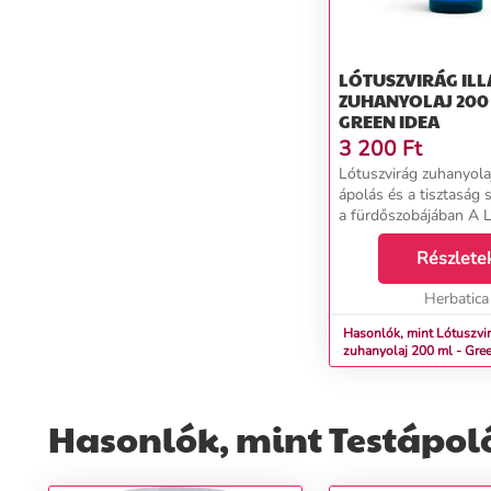
LÓTUSZVIRÁG ILL
ZUHANYOLAJ 200 
GREEN IDEA
3 200
Ft
Lótuszvirág zuhanyola
ápolás és a tisztaság
a fürdőszobájában A L
zuhanyolaj a kíméletes 
luxus bőrápolás és az
Részlete
aromaterápiás élmény
ötvözete. A...
Herbatica
Hasonlók, mint Lótuszvir
zuhanyolaj 200 ml - Gree
Hasonlók, mint Testápoló