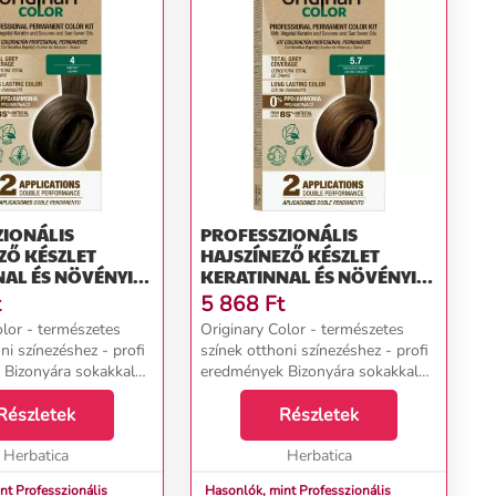
ZIONÁLIS
PROFESSZIONÁLIS
ZŐ KÉSZLET
HAJSZÍNEZŐ KÉSZLET
AL ÉS NÖVÉNYI
KERATINNAL ÉS NÖVÉNYI
AL - KÜLÖNBÖZŐ
OLAJOKKAL - KÜLÖNBÖZŐ
t
5 868
Ft
OK - ORIGINARY
ÁRNYALATOK - ORIGINARY
olor - természetes
Originary Color - természetes
ÍNN (FARBA):
COLOR SZÍNN (FARBA):
ni színezéshez - profi
színek otthoni színezéshez - profi
E 4
CSOKOLÁDÉ GESZTENYE 5/7
Bizonyára sokakkal
eredmények Bizonyára sokakkal
r, hogy egy 2-3 órás
megesett már, hogy egy 2-3 órás
on látogatásról
Részletek
fodrászszalon látogatásról
Részletek
alódott volt... A
hazatérve csalódott volt... A
 ...
Herbatica
hajvágás még ...
Herbatica
nt Professzionális
Hasonlók, mint Professzionális