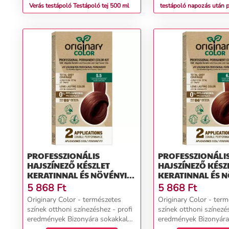
Verás testápoló Testápoló tej 500 ml
testápoló napozás után 
Testápoló tej 200 ml
PROFESSZIONÁLIS
PROFESSZIONÁLI
HAJSZÍNEZŐ KÉSZLET
HAJSZÍNEZŐ KÉSZ
KERATINNAL ÉS NÖVÉNYI
KERATINNAL ÉS 
OLAJOKKAL - KÜLÖNBÖZŐ
OLAJOKKAL - K
5 868
Ft
5 868
Ft
ÁRNYALATOK - ORIGINARY
ÁRNYALATOK - O
Originary Color - természetes
Originary Color - ter
COLOR SZÍNN (FARBA):
COLOR SZÍNN (FA
színek otthoni színezéshez - profi
színek otthoni színezé
VILÁGOS GESZTENYE
ARANY RÉZ SÖTÉT
eredmények Bizonyára sokakkal
eredmények Bizonyára
MAHAGÓNI 5/5
6/43
megesett már, hogy egy 2-3 órás
megesett már, hogy e