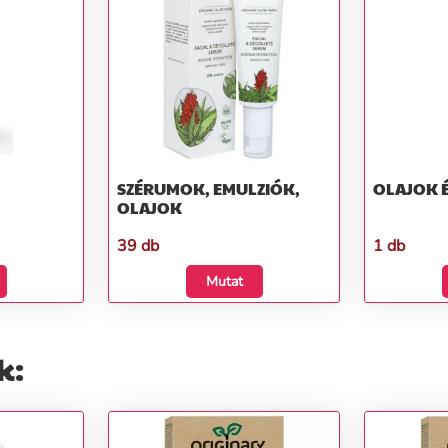
SZÉRUMOK, EMULZIÓK,
OLAJOK É
OLAJOK
39 db
1 db
Mutat
k: