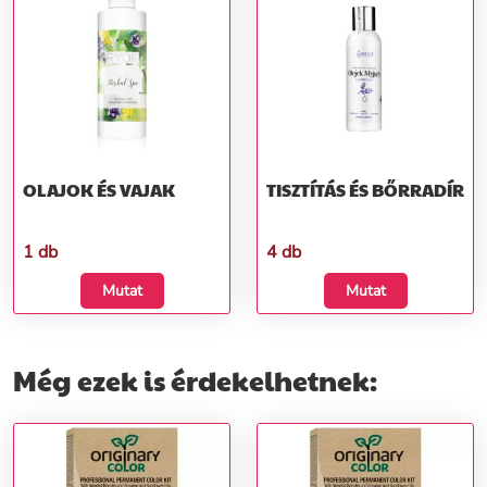
OLAJOK ÉS VAJAK
TISZTÍTÁS ÉS BŐRRADÍR
1 db
4 db
Mutat
Mutat
Még ezek is érdekelhetnek: