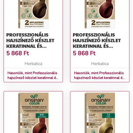
PROFESSZIONÁLIS
PROFESSZIONÁLIS
HAJSZÍNEZŐ KÉSZLET
HAJSZÍNEZŐ KÉSZLET
KERATINNAL ÉS
KERATINNAL ÉS
NÖVÉNYI OLAJOKKAL -
NÖVÉNYI OLAJOKKAL -
5 868
Ft
5 868
Ft
KÜLÖNBÖZŐ
KÜLÖNBÖZŐ
ÁRNYALATOK -
ÁRNYALATOK -
Herbatica
Herbatica
ORIGINARY COLOR
ORIGINARY COLOR
SZÍNN (FARBA):
Hasonlók, mint Professzionális
SZÍNN (FARBA):
Hasonlók, mint Professzionális
hajszínező készlet keratinnal és
hajszínező készlet keratinnal és
CSOKOLÁDÉ
VILÁGOS GESZTENYE
növényi olajokkal -
növényi olajokkal -
GESZTENYE 5/7
MAHAGÓNI 5/5
KÜLÖNBÖZŐ ÁRNYALATOK -
KÜLÖNBÖZŐ ÁRNYALATOK -
Originary Color Színn (Farba):
Originary Color Színn (Farba):
Csokoládé gesztenye 5/7
Világos gesztenye mahagóni 5/5