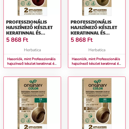
PROFESSZIONÁLIS
PROFESSZIONÁLIS
HAJSZÍNEZŐ KÉSZLET
HAJSZÍNEZŐ KÉSZLET
KERATINNAL ÉS
KERATINNAL ÉS
NÖVÉNYI OLAJOKKAL -
NÖVÉNYI OLAJOKKAL -
5 868
Ft
5 868
Ft
KÜLÖNBÖZŐ
KÜLÖNBÖZŐ
ÁRNYALATOK -
ÁRNYALATOK -
Herbatica
Herbatica
ORIGINARY COLOR
ORIGINARY COLOR
SZÍNN (FARBA): ARANY
Hasonlók, mint Professzionális
SZÍNN (FARBA):
Hasonlók, mint Professzionális
hajszínező készlet keratinnal és
hajszínező készlet keratinnal és
RÉZ SÖTÉT SZŐKE 6/43
ARANYSZŐKE 7/3
növényi olajokkal -
növényi olajokkal -
KÜLÖNBÖZŐ ÁRNYALATOK -
KÜLÖNBÖZŐ ÁRNYALATOK -
Originary Color Színn (Farba):
Originary Color Színn (Farba):
Arany réz sötét szőke 6/43
Aranyszőke 7/3