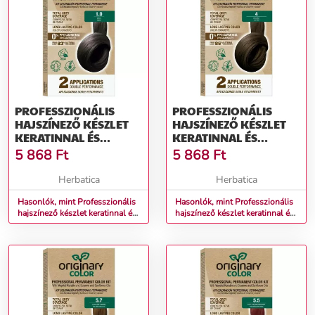
PROFESSZIONÁLIS
PROFESSZIONÁLIS
HAJSZÍNEZŐ KÉSZLET
HAJSZÍNEZŐ KÉSZLET
KERATINNAL ÉS
KERATINNAL ÉS
NÖVÉNYI OLAJOKKAL -
NÖVÉNYI OLAJOKKAL -
5 868
Ft
5 868
Ft
KÜLÖNBÖZŐ
KÜLÖNBÖZŐ
ÁRNYALATOK -
ÁRNYALATOK -
Herbatica
Herbatica
ORIGINARY COLOR
ORIGINARY COLOR
SZÍNN (FARBA): FEKETE
Hasonlók, mint Professzionális
SZÍNN (FARBA):
Hasonlók, mint Professzionális
hajszínező készlet keratinnal és
hajszínező készlet keratinnal és
1/0
GESZTENYE 4
növényi olajokkal -
növényi olajokkal -
KÜLÖNBÖZŐ ÁRNYALATOK -
KÜLÖNBÖZŐ ÁRNYALATOK -
Originary Color Színn (Farba):
Originary Color Színn (Farba):
Fekete 1/0
Gesztenye 4