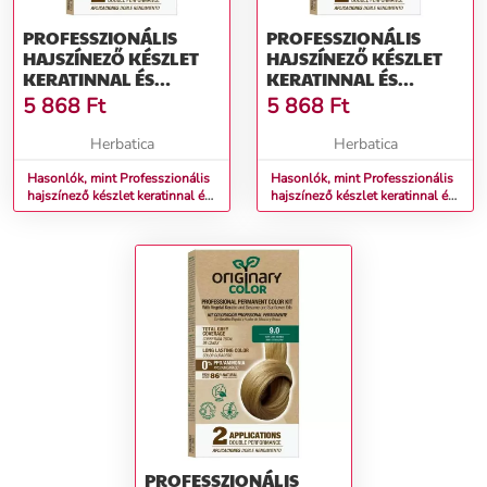
PROFESSZIONÁLIS
PROFESSZIONÁLIS
HAJSZÍNEZŐ KÉSZLET
HAJSZÍNEZŐ KÉSZLET
KERATINNAL ÉS
KERATINNAL ÉS
NÖVÉNYI OLAJOKKAL -
NÖVÉNYI OLAJOKKAL -
5 868
Ft
5 868
Ft
KÜLÖNBÖZŐ
KÜLÖNBÖZŐ
ÁRNYALATOK -
ÁRNYALATOK -
Herbatica
Herbatica
ORIGINARY COLOR
ORIGINARY COLOR
SZÍNN (FARBA): SZŐKE
Hasonlók, mint Professzionális
SZÍNN (FARBA):
Hasonlók, mint Professzionális
hajszínező készlet keratinnal és
hajszínező készlet keratinnal és
7/0
VILÁGOS SZŐKE 8/0
növényi olajokkal -
növényi olajokkal -
KÜLÖNBÖZŐ ÁRNYALATOK -
KÜLÖNBÖZŐ ÁRNYALATOK -
Originary Color Színn (Farba):
Originary Color Színn (Farba):
Szőke 7/0
Világos szőke 8/0
PROFESSZIONÁLIS