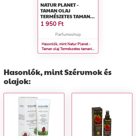
NATUR PLANET -
TAMAN OLAJ
TERMÉSZETES TAMANI
OLAJ 30 ML
1 950
Ft
Parfumeshop
Hasonlók, mint Natur Planet -
Taman olaj Természetes tamani
olaj 30 ml
Hasonlók, mint Szérumok és
olajok: