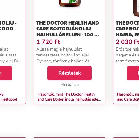
MOLAJ -
THE DOCTOR HEALTH AND
THE DOC
LGOOD
CARE BOJTORJÁNOLAJ
CARE BO
HAJHULLÁS ELLEN - 100 ML
HAJRA, E
- HÁZI ORVOS
HAGYMÁV
1 720
Ft
2 030
F
FOKHAGYM
j az
Állítsa meg a hajhullást
Erősítse haj
HÁZI OR
és a test
természetes bojtorjánolajjal
hagyma és 
vý olej BIO
Gyenge, törékeny hajban és
természetes 
degen
túlzott hajhullásban szenved?
vastag és e
ndkívül
k
Fedezze fel a természet erejét a
Részletek
neki a megé
l (Sesamum
bojtorjánolaj Házi orvossal. Ez a
gondoskodás
.
hagyományos természet...
Herbatica
hagymával é
RS
Hasonlók, mint The Doctor Health
Hasonlók, mi
. Feelgood
and Care Bojtorjánolaj hajhullás ellen
and Care Bojt
- 100 ml - Házi orvos
hagymával és
Házi orvos