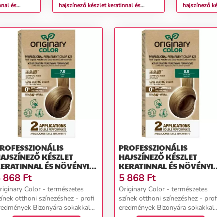
nnal és
hajszínező készlet keratinnal és
hajszínező ké
ÜLÖNBÖZŐ
növényi olajokkal - KÜLÖNBÖZŐ
növényi ola
 Color Színn
ÁRNYALATOK - Originary Color Színn
ÁRNYALATOK 
(Farba): Csokoládé gesztenye 5/7
(Farba): Vil
5/5
ROFESSZIONÁLIS
PROFESSZIONÁLIS
AJSZÍNEZŐ KÉSZLET
HAJSZÍNEZŐ KÉSZLET
ERATINNAL ÉS NÖVÉNYI
KERATINNAL ÉS NÖVÉNYI
LAJOKKAL - KÜLÖNBÖZŐ
OLAJOKKAL - KÜLÖNBÖZ
 868
Ft
5 868
Ft
RNYALATOK - ORIGINARY
ÁRNYALATOK - ORIGINAR
riginary Color - természetes
Originary Color - természetes
OLOR SZÍNN (FARBA):
COLOR SZÍNN (FARBA):
zínek otthoni színezéshez - profi
színek otthoni színezéshez - prof
ZŐKE 7/0
VILÁGOS SZŐKE 8/0
redmények Bizonyára sokakkal
eredmények Bizonyára sokakkal
egesett már, hogy egy 2-3 órás
megesett már, hogy egy 2-3 órá