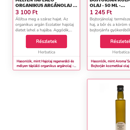
ORGANIKUS ARGÁNOLAJ -
OLAJ - 50 ML -
200ML - ECOLATIER
AROMA'SAULES
3 100
Ft
1 245
Ft
Állítsa meg a száraz hajat. Az
Bojtorjánolaj: termész
organikus argán Ecolatier hajolaj
haj, a bőr és a köröm 
életet lehel a hajába. Aggódik,
bojtorjánfa gyökeréből
hogy a haja elvesztette fényét és
bojtorjánolaj kivétele
vitalitását? Száraz, gyorsan
Részletek
aktiválószer, amely s
Részlete
töredezik és a végei túlságosan
jótékony anyagot tart
töredez...
Herbatica
többek k...
Herbatica
Hasonlók, mint Hajolaj regeneráló és
Hasonlók, mint Aroma´S
mélyen tápláló organikus argánolaj -
Bojtorján kozmetikai olaj
200ml - Ecolatier
Aroma'Saules