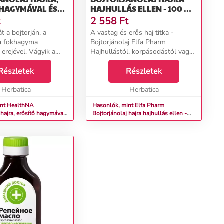
 HAGYMÁVAL ÉS
HAJHULLÁS ELLEN - 100 ML
ÁVAL - 100ML -
-ELFA PHARM
t
2 558
Ft
VOS
át a bojtorján, a
A vastag és erős haj titka -
a fokhagyma
Bojtorjánolaj Elfa Pharm
erejével. Vágyik a
Hajhullástól, korpásodástól vagy
rős hajra? Adja meg
egyéb fejbőrproblémáktól
rdemelt táplálást és
Részletek
szenved? A bojtorjánolaj lehet az
Részletek
t. A bojtorjánolaj
Ön megmentője. Az olaj hajra
s fokhagymáv...
Herbatica
gyakorolt pozitív hatás...
Herbatica
int HealthNA
Hasonlók, mint Elfa Pharm
 hajra, erősítő hagymával
Bojtorjánolaj hajra hajhullás ellen -
val - 100ml - Házi orvos
100 ml -Elfa Pharm