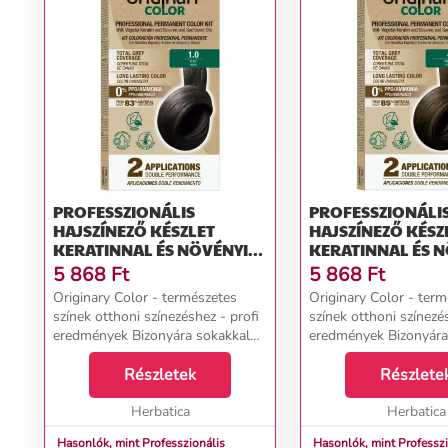
PROFESSZIONÁLIS
PROFESSZIONÁLI
HAJSZÍNEZŐ KÉSZLET
HAJSZÍNEZŐ KÉSZ
KERATINNAL ÉS NÖVÉNYI
KERATINNAL ÉS 
OLAJOKKAL - KÜLÖNBÖZŐ
OLAJOKKAL - K
5 868
Ft
5 868
Ft
ÁRNYALATOK - ORIGINARY
ÁRNYALATOK - O
Originary Color - természetes
Originary Color - ter
COLOR SZÍNN (FARBA):
COLOR SZÍNN (FA
színek otthoni színezéshez - profi
színek otthoni színezé
FEKETE 1/0
GESZTENYE 4
eredmények Bizonyára sokakkal
eredmények Bizonyára
megesett már, hogy egy 2-3 órás
megesett már, hogy e
fodrászszalon látogatásról
Részletek
fodrászszalon látogat
Részlete
hazatérve csalódott volt... A
hazatérve csalódott vol
hajvágás még ...
Herbatica
hajvágás még ...
Herbatica
Hasonlók, mint Professzionális
Hasonlók, mint Professzi