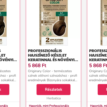
S
PROFESSZIONÁLIS
PROFESS
LET
HAJSZÍNEZŐ KÉSZLET
HAJSZÍNE
NÖVÉNYI
KERATINNAL ÉS NÖVÉNYI
KERATINN
ÜLÖNBÖZŐ
OLAJOKKAL - KÜLÖNBÖZŐ
OLAJOKK
5 868
Ft
5 868
F
RIGINARY
ÁRNYALATOK - ORIGINARY
ÁRNYALAT
mészetes
Originary Color - természetes
Originary C
RBA):
COLOR SZÍNN (FARBA):
COLOR SZ
shez - profi
színek otthoni színezéshez - profi
színek ottho
CSOKOLÁDÉ GESZTENYE 5/7
VILÁGOS 
 sokakkal
eredmények Bizonyára sokakkal
eredmények 
MAHAGÓN
gy 2-3 órás
megesett már, hogy egy 2-3 órás
megesett má
ásról
k
fodrászszalon látogatásról
Részletek
fodrászszal
t... A
hazatérve csalódott volt... A
hazatérve cs
hajvágás még ...
Herbatica
hajvágás még
onális
Hasonlók, mint Professzionális
Hasonlók, mi