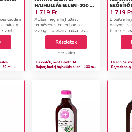
HAJHULLÁS ELLEN - 100 ML
ERŐSÍTŐ
- HÁZI ORVOS
FOKHAGYM
1 719
Ft
1 719
F
HÁZI OR
etes csoda a
Állítsa meg a hajhullást
Erősítse haj
számára. A
természetes bojtorjánolajjal
hagyma és 
 kivont
Gyenge, törékeny hajban és
természetes 
s természetes
túlzott hajhullásban szenved?
vastag és e
zámos
k
Fedezze fel a természet erejét a
Részletek
neki a megé
almaz,
bojtorjánolaj Házi orvossal. Ez a
gondoskodás
hagyományos természet...
Herbatica
hagymával é
aules
Hasonlók, mint HealthNA
Hasonlók, m
 - 50 ml -
Bojtorjánolaj hajhullás ellen - 100 ml
Bojtorjánolaj
- Házi orvos
és fokhagymá