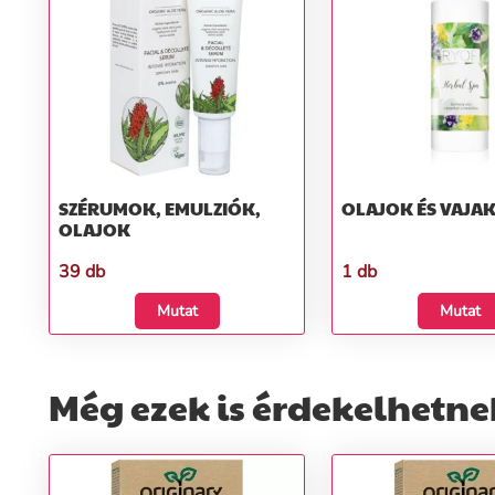
SZÉRUMOK, EMULZIÓK,
OLAJOK ÉS VAJA
OLAJOK
39 db
1 db
Mutat
Mutat
Még ezek is érdekelhetne