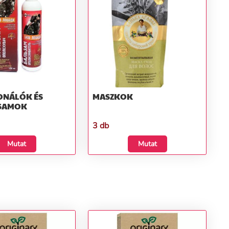
ONÁLÓK ÉS
MASZKOK
SAMOK
3 db
Mutat
Mutat