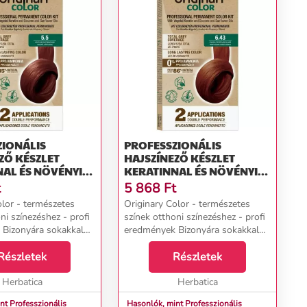
ZIONÁLIS
PROFESSZIONÁLIS
ZŐ KÉSZLET
HAJSZÍNEZŐ KÉSZLET
AL ÉS NÖVÉNYI
KERATINNAL ÉS NÖVÉNYI
AL - KÜLÖNBÖZŐ
OLAJOKKAL - KÜLÖNBÖZŐ
t
5 868
Ft
OK - ORIGINARY
ÁRNYALATOK - ORIGINARY
olor - természetes
Originary Color - természetes
ÍNN (FARBA):
COLOR SZÍNN (FARBA):
ni színezéshez - profi
színek otthoni színezéshez - profi
GESZTENYE
ARANY RÉZ SÖTÉT SZŐKE
Bizonyára sokakkal
eredmények Bizonyára sokakkal
I 5/5
6/43
r, hogy egy 2-3 órás
megesett már, hogy egy 2-3 órás
on látogatásról
Részletek
fodrászszalon látogatásról
Részletek
alódott volt... A
hazatérve csalódott volt... A
 ...
Herbatica
hajvágás még ...
Herbatica
nt Professzionális
Hasonlók, mint Professzionális