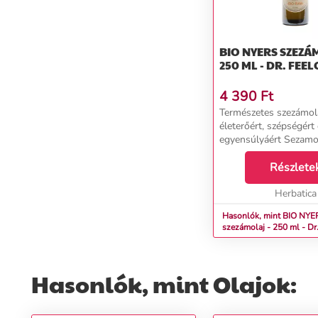
BIO NYERS SZEZÁ
250 ML - DR. FEE
4 390
Ft
Természetes szezámola
életerőért, szépségért 
egyensúlyáért Sezamo
RAW Dr. Feelgood hi
sajtolt, apró, mégis re
Részlete
tápláló szezámmagbó
indicum) készült olaj. ..
Herbatica
Hasonlók, mint BIO NYE
szezámolaj - 250 ml - Dr
Hasonlók, mint Olajok: