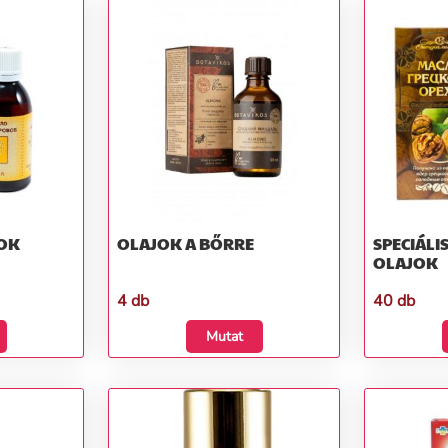
JOK
OLAJOK A BŐRRE
SPECIÁLIS
OLAJOK
4 db
40 db
Mutat