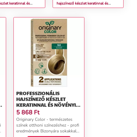
szlet keratinnal és
hajszínező készlet keratinnal és
jokkal - KÜLÖNBÖZŐ
növényi olajokkal - KÜLÖNBÖZŐ
- Originary Color Színn
ÁRNYALATOK - Originary Color Színn
ágos gesztenye mahagóni
(Farba): Arany réz sötét szőke 6/43
PROFESSZIONÁLIS
HAJSZÍNEZŐ KÉSZLET
KERATINNAL ÉS NÖVÉNYI
Ő
OLAJOKKAL - KÜLÖNBÖZŐ
5 868
Ft
Y
ÁRNYALATOK - ORIGINARY
Originary Color - természetes
COLOR SZÍNN (FARBA):
i
színek otthoni színezéshez - profi
NAGYON VILÁGOS SZŐKE
eredmények Bizonyára sokakkal
9/0
s
megesett már, hogy egy 2-3 órás