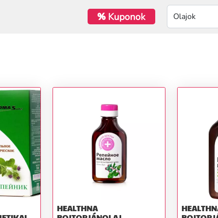
%
Kuponok
HEALTHNA
HEALTHN
ETIKAI
BOJTORJÁNOLAJ
BOJTORJ