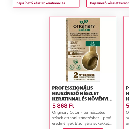
hajszínező készlet keratinnal és
hajszínező készlet kerati
növényi olajokkal - KÜLÖNBÖZŐ
növényi olajokkal - K
ÁRNYALATOK - Originary Color Színn
ÁRNYALATOK - Originary
(Farba): Fekete 1/0
(Farba): Gesztenye 4
PROFESSZIONÁLIS
P
HAJSZÍNEZŐ KÉSZLET
H
KERATINNAL ÉS NÖVÉNYI
K
OLAJOKKAL - KÜLÖNBÖZŐ
O
5 868
Ft
5
ÁRNYALATOK - ORIGINARY
Á
Originary Color - természetes
O
COLOR SZÍNN (FARBA):
C
színek otthoni színezéshez - profi
s
ARANYSZŐKE 7/3
S
eredmények Bizonyára sokakkal
e
megesett már, hogy egy 2-3 órás
m