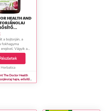
TOR HEALTH AND
JTORJÁNOLAJ
RŐSÍTŐ
AL ÉS
t
ÁVAL - 100ML -
át a bojtorján, a
VOS
a fokhagyma
erejével. Vágyik a
rős hajra? Adja meg
rdemelt táplálást és
Részletek
t. A bojtorjánolaj
s fokhagymáv...
Herbatica
nt The Doctor Health
orjánolaj hajra, erősítő
 fokhagymával - 100ml -