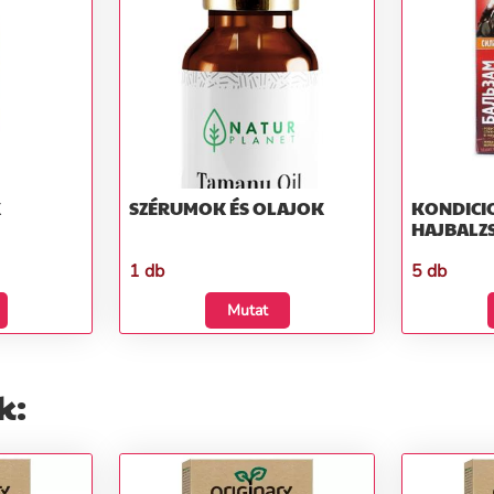
K
SZÉRUMOK ÉS OLAJOK
KONDICI
HAJBALZ
1 db
5 db
Mutat
k: