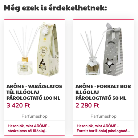
Még ezek is érdekelhetnek:
ARÔME - VARÁZSLATOS
ARÔME - FORRALT BOR
TÉL ILLÓOLAJ
ILLÓOLAJ
PÁROLOGTATÓ 100 ML
PÁROLOGTATÓ 50 ML
3 420
Ft
2 280
Ft
Parfumeshop
Parfumeshop
Hasonlók, mint ARÔME -
Hasonlók, mint ARÔME -
Varázslatos tél Illóolaj
Forralt bor Illóolaj párologtató
párologtató 100 ml
50 ml