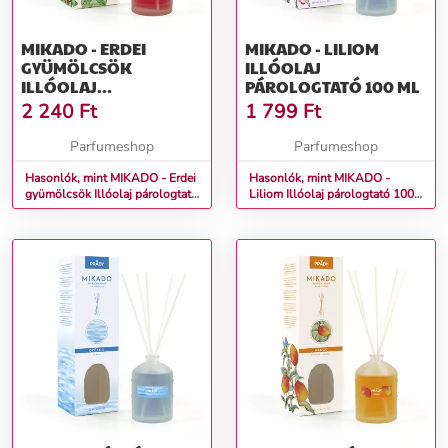
MIKADO - ERDEI
MIKADO - LILIOM
GYÜMÖLCSÖK
ILLÓOLAJ
ILLÓOLAJ
PÁROLOGTATÓ 100 ML
PÁROLOGTATÓ 100 ML
2 240
Ft
1 799
Ft
Parfumeshop
Parfumeshop
Hasonlók, mint MIKADO - Erdei
Hasonlók, mint MIKADO -
gyümölcsök Illóolaj párologtató
Liliom Illóolaj párologtató 100
100 ml
ml