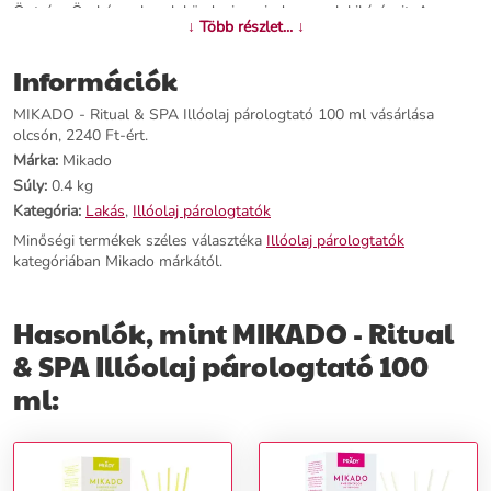
Önt, így Ön képes lesz leküzdeni a mindennapok kihívásait. A
↓ Több részlet... ↓
frissítő koktél fokozatosan oldódik fel, a behelyezett pálcáknak hála
egyenletesen és hosszú ideig illatozza be otthonát. A pálcák
Információk
forgatásával növelhető az illat intenzitása. Illatosítsa be otthonát a
MIKADO diffúzorokkal!
MIKADO - Ritual & SPA Illóolaj párologtató 100 ml vásárlása
olcsón, 2240 Ft-ért.
További információk>>
Márka:
Mikado
Súly:
0.4 kg
Kategória:
Lakás
,
Illóolaj párologtatók
Minőségi termékek széles választéka
Illóolaj párologtatók
kategóriában Mikado márkától.
Hasonlók, mint MIKADO - Ritual
& SPA Illóolaj párologtató 100
ml: