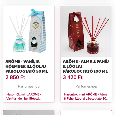
ARÔME - VANÍLIA
ARÔME - ALMA & FAHÉJ
HÓEMBER ILLÓOLAJ
ILLÓOLAJ
PÁROLOGTATÓ 50 ML
PÁROLOGTATÓ 100 ML
2 850
Ft
3 420
Ft
Parfumeshop
Parfumeshop
Hasonlók, mint ARÔME -
Hasonlók, mint ARÔME - Alma
Vanília hóember Illóolaj
& Fahéj Illóolaj párologtató 100
párologtató 50 ml
ml