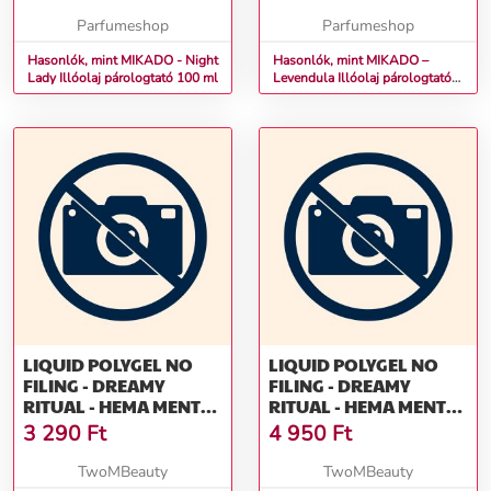
Parfumeshop
Parfumeshop
Hasonlók, mint MIKADO - Night
Hasonlók, mint MIKADO –
Lady Illóolaj párologtató 100 ml
Levendula Illóolaj párologtató
100 ml
LIQUID POLYGEL NO
LIQUID POLYGEL NO
FILING - DREAMY
FILING - DREAMY
RITUAL - HEMA MENTES
RITUAL - HEMA MENTES
RESZELÉSMENTES
RESZELÉSMENTES
3 290
Ft
4 950
Ft
ÉPÍTŐZSELÉ (15G)
ÉPÍTŐZSELÉ (30G)
TwoMBeauty
TwoMBeauty