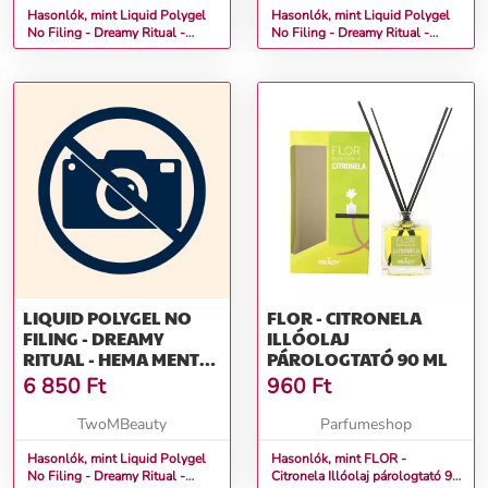
Hasonlók, mint Liquid Polygel
Hasonlók, mint Liquid Polygel
No Filing - Dreamy Ritual -
No Filing - Dreamy Ritual -
HEMA Mentes Reszelésmentes
HEMA Mentes Reszelésmentes
Építőzselé (15g)
Építőzselé (30g)
LIQUID POLYGEL NO
FLOR - CITRONELA
FILING - DREAMY
ILLÓOLAJ
RITUAL - HEMA MENTES
PÁROLOGTATÓ 90 ML
RESZELÉSMENTES
6 850
Ft
960
Ft
ÉPÍTŐZSELÉ (50G)
TwoMBeauty
Parfumeshop
Hasonlók, mint Liquid Polygel
Hasonlók, mint FLOR -
No Filing - Dreamy Ritual -
Citronela Illóolaj párologtató 90