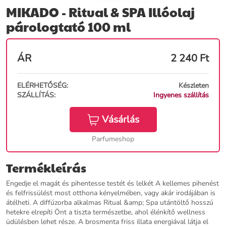
MIKADO - Ritual & SPA Illóolaj
párologtató 100 ml
ÁR
2 240
Ft
ELÉRHETŐSÉG:
Készleten
SZÁLLÍTÁS:
Ingyenes szállítás
Vásárlás
Parfumeshop
Termékleírás
Engedje el magát és pihentesse testét és lelkét A kellemes pihenést
és felfrissülést most otthona kényelmében, vagy akár irodájában is
átélheti. A diffúzorba alkalmas Ritual &amp; Spa utántöltő hosszú
hetekre elrepíti Önt a tiszta természetbe, ahol élénkítő wellness
üdülésben lehet része. A brosmenta friss illata energiával látja el