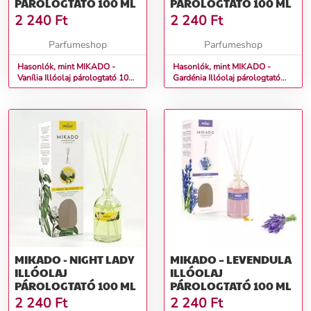
PÁROLOGTATÓ 100 ML
PÁROLOGTATÓ 100 ML
2 240
Ft
2 240
Ft
Parfumeshop
Parfumeshop
Hasonlók, mint MIKADO -
Hasonlók, mint MIKADO -
Vanília Illóolaj párologtató 100
Gardénia Illóolaj párologtató
ml
100 ml
MIKADO - NIGHT LADY
MIKADO – LEVENDULA
ILLÓOLAJ
ILLÓOLAJ
PÁROLOGTATÓ 100 ML
PÁROLOGTATÓ 100 ML
2 240
Ft
2 240
Ft