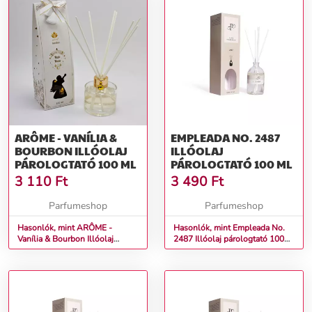
ARÔME - VANÍLIA &
EMPLEADA NO. 2487
BOURBON ILLÓOLAJ
ILLÓOLAJ
PÁROLOGTATÓ 100 ML
PÁROLOGTATÓ 100 ML
3 110
Ft
3 490
Ft
Parfumeshop
Parfumeshop
Hasonlók, mint ARÔME -
Hasonlók, mint Empleada No.
Vanília & Bourbon Illóolaj
2487 Illóolaj párologtató 100
párologtató 100 ml
ml