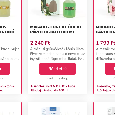
IUS
MIKADO - FÜGE ILLÓOLAJ
MIKADO - RÓZ
OGTATÓ
PÁROLOGTATÓ 100 ML
PÁROLOG
2 240
Ft
1 799
F
ktív elixírjét
A trópusi gyümölcsök lédús illata
A rózsák rom
Élvezze minden nap a dinnye és az
káprázatos 
s&nbsp;utántöltő
ínycsiklandó füge édes illatát. Ez a
diffúzorba 
ak
diffúzorba alkalmas utántöltő
utántöltőve
osan és
k
napsugarakkal, és a Földközi
Részletek
mesés lesz, 
 be otthonát
tenger vitalitásával és
fogja magát
z...
op
energiájával...
Parfumeshop
intenzív virág
P
 Victorius
Hasonlók, mint MIKADO - Füge
Hasonlók, m
ml
Illóolaj párologtató 100 ml
Illóolaj páro