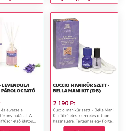
– LEVENDULA
CUCCIO MANIKŰR SZETT -
J PÁROLOGTATÓ
BELLA MANI KIT (DB)
t
2 190
Ft
 és élvezze a
Cuccio manikűr szett - Bella Mani
ótékony hatásait A
Kit: Tökéletes kiszerelés otthoni
ffúzor első illatos
használatra. Tartalmaz egy Forte
ezdve úgy fogja érezni,
körömerősítőt (4ml), egy