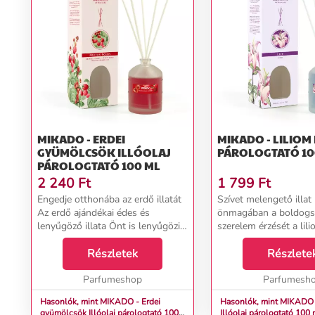
MIKADO - ERDEI
MIKADO - LILIOM ILLÓOLAJ
GYÜMÖLCSÖK ILLÓOLAJ
PÁROLOGTATÓ 10
PÁROLOGTATÓ 100 ML
2 240
Ft
1 799
Ft
Engedje otthonába az erdő illatát
Szívet melengető illat
Az erdő ajándékai édes és
önmagában a boldogs
lenyűgöző illata Önt is lenyűgözi
szerelem érzését a lil
már az első tónusoktól. Az ötletes
illatával. Ezek a virágo
illatkompozíció kiválóan alkalmas
Részletek
elkápráztatják érzékeit,
Részlete
az elme felfrissítésére a melegebb,
tónusok otthona elvál
n...
Parfumeshop
részévé vá...
Parfumesh
Hasonlók, mint MIKADO - Erdei
Hasonlók, mint MIKADO 
gyümölcsök Illóolaj párologtató 100
Illóolaj párologtató 100 