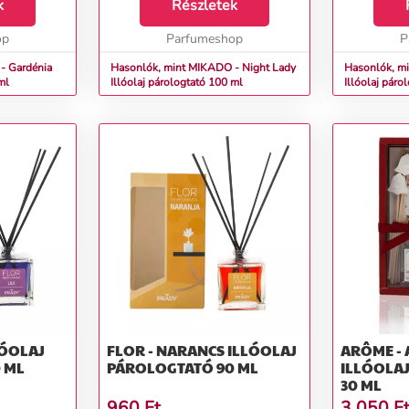
gság és
k
tartózkodik, és élvezheti a nyári
Részletek
hogy problé
 a
éjszaka felejthetetlen pillanatait.
eltűnnek val
ás virág
op
Ezeket az ...
Parfumeshop
Kényeztesse 
P
- Gardénia
Hasonlók, mint MIKADO - Night Lady
Hasonlók, m
ml
Illóolaj párologtató 100 ml
Illóolaj páro
FLOR - NARANCS ILLÓOLAJ
ARÔME - 
 ML
PÁROLOGTATÓ 90 ML
ILLÓOLA
30 ML
960
Ft
3 050
F