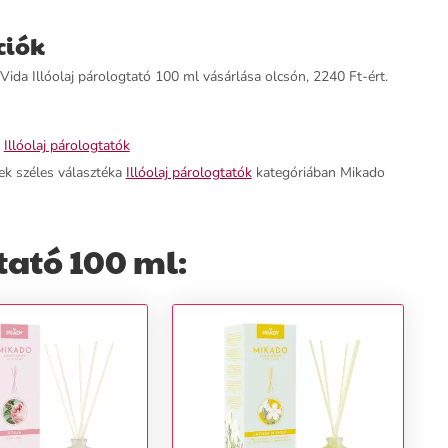
ciók
ida Illóolaj párologtató 100 ml vásárlása olcsón, 2240 Ft-ért.
,
Illóolaj párologtatók
ek széles választéka
Illóolaj párologtatók
kategóriában Mikado
tató 100 ml: