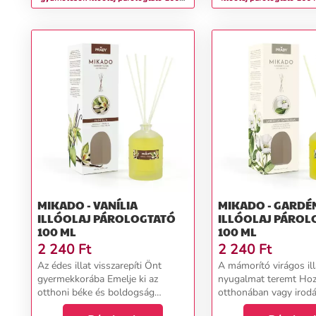
ml
MIKADO - VANÍLIA
MIKADO - GARDÉ
ILLÓOLAJ PÁROLOGTATÓ
ILLÓOLAJ PÁROL
100 ML
100 ML
2 240
Ft
2 240
Ft
Az édes illat visszarepíti Önt
A mámorító virágos ill
gyermekkorába Emelje ki az
nyugalmat teremt Hoz
otthoni béke és boldogság
otthonában vagy irod
érzését. A diffúzorba alkalmas
kényelmes légkört. A 