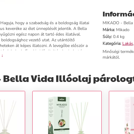
Informá
Hagyja, hogy a szabadság és a boldogság illatai
MIKADO - Bella V
s keveréke az élet ünneplését jelentik. A Bella
Márka:
Mikado
nyűgözni egész napon át tartó édes illatával.
Súly:
0.4 kg
a boldogsághoz vezető utat. Az utántöltő
Kategória:
Lakás
heteken át képes illatozni. A levegőbe először a
tá alakulnak. Egy kis idő elteltével mindezt ínyenc
Minőségi termék
 ↓
nzitása a pálcikák forgatásával fokozható. Illatosítsa
márkától.
Bella Vida Illóolaj párolog