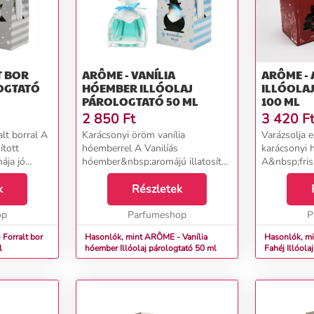
T BOR
ARÔME - VANÍLIA
ARÔME - 
OGTATÓ
HÓEMBER ILLÓOLAJ
ILLÓOLA
PÁROLOGTATÓ 50 ML
100 ML
2 850
Ft
3 420
F
alt borral A
Karácsonyi öröm vanília
Varázsolja e
ított
hóemberrel A Vanilíás
karácsonyi 
ája jó
hóember&nbsp;aromájú illatosító
A&nbsp;friss alma
s légkört
kellemes illata jó hangulatot és
fűszeres ill
zze a
k
kellemes légkört teremt.
Részletek
varázslatos
Egyszerűen helyezze a pálcikákat a
csal az
,...
op
dekoratív üvegpalackba, és ha...
Parfumeshop
arcodra.&n
P
diffúzor&nbs
Forralt bor
Hasonlók, mint ARÔME - Vanília
Hasonlók, m
l
hóember Illóolaj párologtató 50 ml
Fahéj Il