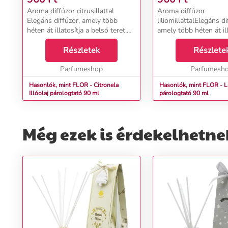
Aroma diffúzor citrusillattal
Aroma diffúzor
Elegáns diffúzor, amely több
liliomillattalElegáns di
héten át illatosítja a belső teret,
amely több héten át ill
érett szicíliai citrom kellemes, friss,
belső teret a liliomvir
könnyű illatával, amely soha nem
Részletek
kellemes bódító illatá
Részlete
látott energiával tölti fel otth...
otthonát virágoskerté 
Parfumeshop
és nosztalgikus hangul
Parfumesh
Hasonlók, mint FLOR - Citronela
Hasonlók, mint FLOR - Liliom I
Illóolaj párologtató 90 ml
párologtató 90 ml
Még ezek is érdekelhetne