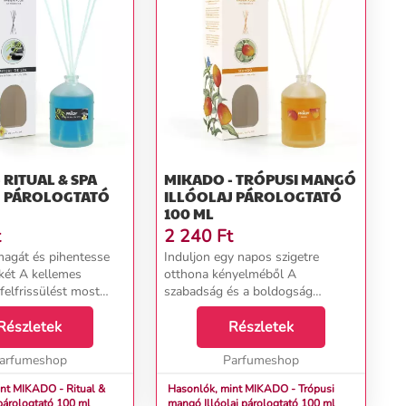
 RITUAL & SPA
MIKADO - TRÓPUSI MANGÓ
J PÁROLOGTATÓ
ILLÓOLAJ PÁROLOGTATÓ
100 ML
t
2 240
Ft
magát és pihentesse
Induljon egy napos szigetre
lkét A kellemes
otthona kényelméből A
felfrissülést most
szabadság és a boldogság
yelmében, vagy akár
harmonikus örömét szeretné
s átélheti. A diffúzorba
Részletek
átélni? A diffúzorba szolgáló
Részletek
tual &amp; Spa
Trópusi Mangó utántöltő olyan
sszú...
arfumeshop
érzést biztosít, amelyet egy valódi,
Parfumeshop
t...
nt MIKADO - Ritual &
Hasonlók, mint MIKADO - Trópusi
laj párologtató 100 ml
mangó Illóolaj párologtató 100 ml