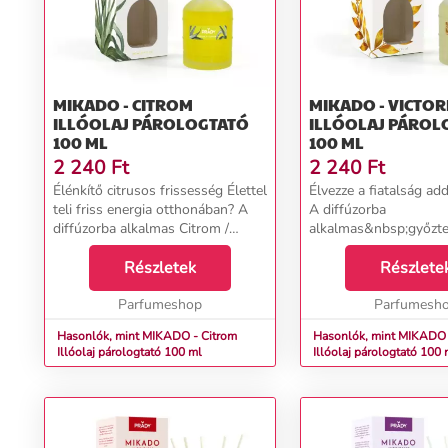
MIKADO - CITROM
MIKADO - VICTOR
ILLÓOLAJ PÁROLOGTATÓ
ILLÓOLAJ PÁROL
100 ML
100 ML
2 240
Ft
2 240
Ft
Élénkítő citrusos frissesség Élettel
Élvezze a fiatalság addi
teli friss energia otthonában? A
A diffúzorba
diffúzorba alkalmas Citrom /
alkalmas&nbsp;győzte
Citronella utántöltő szabadsággal
a behelyezett pálcákn
és élettel teli illatot varázsol
Részletek
köszönhetően fokozat
Részlete
otthonába. A lassan felszabaduló
egyenletesen illatozza
i...
Parfumeshop
az energikus illatkompo
Parfumesh
Hasonlók, mint MIKADO - Citrom
Hasonlók, mint MIKADO -
Illóolaj párologtató 100 ml
Illóolaj párologtató 100 