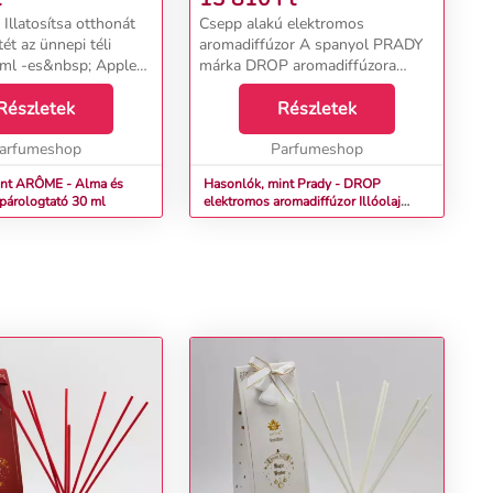
150 ML
Illatosítsa otthonát
Csepp alakú elektromos
ét az ünnepi téli
aromadiffúzor A spanyol PRADY
0 ml -es&nbsp; Apple
márka DROP aromadiffúzora
időtlen és elegáns kivitellel
bsp;diffúzorral.&nbsp;A
Részletek
rendelkezik. Szmogmentes és
Részletek
fúzor édes, intenzív
lángmentes módot illatosítja
sol az egész lakásba...
arfumeshop
otthonát. Csak adjon hozzá vizet
Parfumeshop
é...
int ARÔME - Alma és
Hasonlók, mint Prady - DROP
óolaj párologtató 30 ml
elektromos aromadiffúzor Illóolaj
párologtató 150 ml