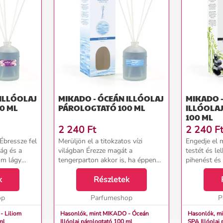
MIKADO - ÓCEÁN ILLÓOLAJ
MIKADO -
0 ML
PÁROLOGTATÓ 100 ML
ILLÓOLA
100 ML
2 240
Ft
2 240
F
 Ébressze fel
Merüljön el a titokzatos vízi
Engedje el 
ág és a
világban Érezze magát a
testét és le
iom lágy
tengerparton akkor is, ha éppen
pihenést és 
k
otthonában vagy irodájában van.
otthona kén
 az illatos
k
A diffúzorba alkalmas Óceán
Részletek
irodájában i
aszthatatlan
utántöltő olyan friss és tiszta
alkalmas Ri
op
illatot teremt otthoná...
Parfumeshop
utántöltő ho
P
- Liliom
Hasonlók, mint MIKADO - Óceán
Hasonlók, mi
ml
Illóolaj párologtató 100 ml
SPA Illóo