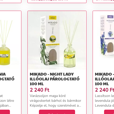
NIA
MIKADO - NIGHT LADY
MIKADO 
OGTATÓ
ILLÓOLAJ PÁROLOGTATÓ
ILLÓOLA
100 ML
100 ML
2 240
Ft
2 240
F
at
Varázsoljon maga köré
Lassítson le
zon létre
virágoskertet bárhol és bármikor
levendula j
ájában
Képzelje el, hogy szerelmével a
Levendula di
gardénia
legillatosabb virágok ölelésében
tónusaitól k