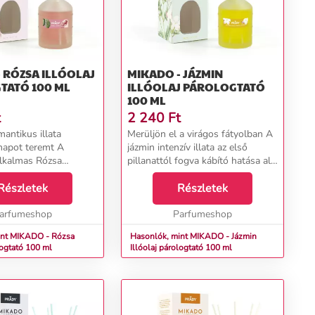
SA ILLÓOLAJ
MIKADO - JÁZMIN
TATÓ 100 ML
ILLÓOLAJ PÁROLOGTATÓ
100 ML
t
2 240
Ft
antikus illata
Merüljön el a virágos fátyolban A
napot teremt A
jázmin intenzív illata az első
alkalmas Rózsa
pillanattól fogva kábító hatása alá
l minden napja oly
keríti Önt és ismerőseit is. A
hogy királyi kertben
Részletek
tiszta, virágos tónusok a
Részletek
 érezni. A közepesen
behelyezett pálcáknak
illat a szer...
arfumeshop
köszönhetően egyenle...
Parfumeshop
int MIKADO - Rózsa
Hasonlók, mint MIKADO - Jázmin
logtató 100 ml
Illóolaj párologtató 100 ml