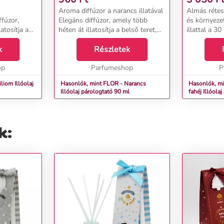
Aroma diffúzor a narancs illatával
Almás rétes 
ffúzor,
Elegáns diffúzor, amely több
és környezet
atosítja a
héten át illatosítja a belső teret,
illattal a 3
ágok
kellemes, friss, finom szaftos,
and
val, amely
k
éppen szedett narancs illattával,
Részletek
Cinnamon&n
változtatja
amely felfrissíti otthonát és ener...
pálcikás dif
at...
op
Parfumeshop
illatot varáz
P
llóolaj
Hasonlók, mint FLOR - Narancs
Hasonlók, m
Illóolaj párologtató 90 ml
fahéj Ill
k: