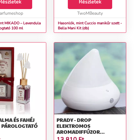
mái és gondjai
Részletek
szőlőmagolajat (5ml) és egy pár
Részletek
ahol a távolban.
pamut kesztyűt. Használata:
magát a v...
arfumeshop
Vigyük fel a ...
TwoMBeauty
int MIKADO – Levendula
Hasonlók, mint Cuccio manikűr szett -
logtató 100 ml
Bella Mani Kit (db)
ALMA ÉS FAHÉJ
PRADY - DROP
J PÁROLOGTATÓ
ELEKTROMOS
AROMADIFFÚZOR
ILLÓOLAJ PÁROLOGTATÓ
t
13 810
Ft