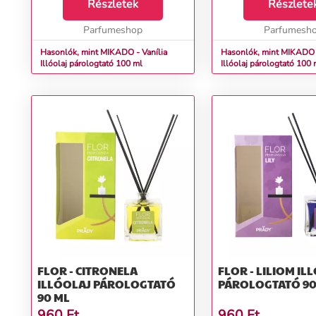
Vanília utántöltő az Ön és az
Részletek
mámorító illata boldo
Részlete
ismerősei arcára is mosolyt csal.
nyugalom érzését kelti
Ez az édes és meleg i...
Parfumeshop
helyiségben. Az a csod
Parfumesh
tud...
Hasonlók, mint MIKADO - Vanília
Hasonlók, mint MIKADO 
Illóolaj párologtató 100 ml
Illóolaj párologtató 100 
FLOR - CITRONELA
FLOR - LILIOM ILLÓOLAJ
ILLÓOLAJ PÁROLOGTATÓ
PÁROLOGTATÓ 90
90 ML
960
Ft
960
Ft