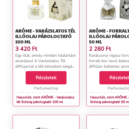
ARÔME - VARÁZSLATOS TÉL
ARÔME - FORRAL
ILLÓOLAJ PÁROLOGTATÓ
ILLÓOLAJ PÁROL
100 ML
50 ML
3 420
Ft
2 280
Ft
Egy illat, amely minden háztartást
Karácsonyi vigasz forr
elvarázsol A Varázslatos Tél
forralt bor nevű illatos
diffúzorral a téli kényelem elegáns
diffúzor kellemes arom
hangulatát varázsolhatja
hangulatot és kelleme
otthonába. A nyolc pálcikát és két
Részletek
idéz. Egyszerűen helye
Részlete
dekoratív illatgyurmát tartalmazó
pálcikákat a dekoratív
fehér ...
Parfumeshop
üvegpalackba, és hagyja
Parfumesh
Hasonlók, mint ARÔME - Varázslatos
Hasonlók, mint ARÔME - 
tél Illóolaj párologtató 100 ml
Illóolaj párologtató 50 m