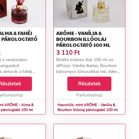
ALMA & FAHÉJ
ARÔME - VANÍLIA &
J PÁROLOGTATÓ
BOURBON ILLÓOLAJ
PÁROLOGTATÓ 100 ML
t
3 110
Ft
l a varázslatos
Bódító krémes illat 100 ml-es
hangulatot
diffúzor Vanília &amp; Bourbon
 és a fahéj
bársonyos tónusokkal teli, édes
atos esszenciák
illatot visz a lakásba vagy irodába.
 kombinációja mosolyt
Részletek
Csak annyit kell tenned, hogy
Részletek
kissé összekevered a mellékelt
bsp;A&nbsp;100 ml-es
arfumeshop
pálcá...
Parfumeshop
p;gyö...
int ARÔME - Alma &
Hasonlók, mint ARÔME - Vanília &
lóolaj párologtató 100 ml
Bourbon Illóolaj párologtató 100 ml