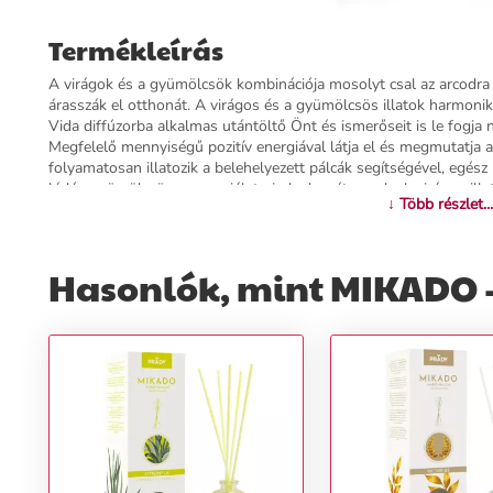
Termékleírás
A virágok és a gyümölcsök kombinációja mosolyt csal az arcodra 
árasszák el otthonát. A virágos és a gyümölcsös illatok harmoniku
Vida diffúzorba alkalmas utántöltő Önt és ismerőseit is le fogja 
Megfelelő mennyiségű pozitív energiával látja el és megmutatja 
folyamatosan illatozik a belehelyezett pálcák segítségével, egész 
lédús gyümölcsös esszenciák terjednek szét, amelyek virágos illat
↓ Több részlet...
vanília és egyedi praliné édes tónusai egészítik ki. Az illatok inte
be otthonát a MIKADO diffúzorral.
Hasonlók, mint MIKADO - 
További információk>>