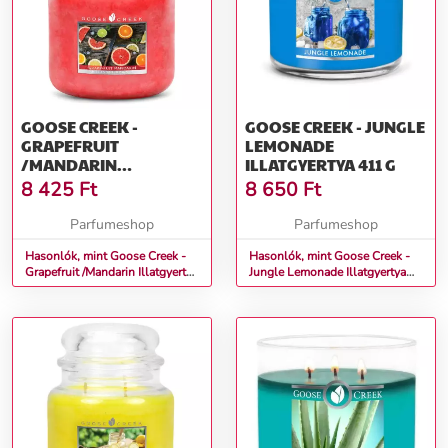
GOOSE CREEK -
GOOSE CREEK - JUNGLE
GRAPEFRUIT
LEMONADE
/MANDARIN
ILLATGYERTYA 411 G
ILLATGYERTYA 450 G
8 425
Ft
8 650
Ft
Parfumeshop
Parfumeshop
Hasonlók, mint Goose Creek -
Hasonlók, mint Goose Creek -
Grapefruit /Mandarin Illatgyertya
Jungle Lemonade Illatgyertya
450 g
411 g