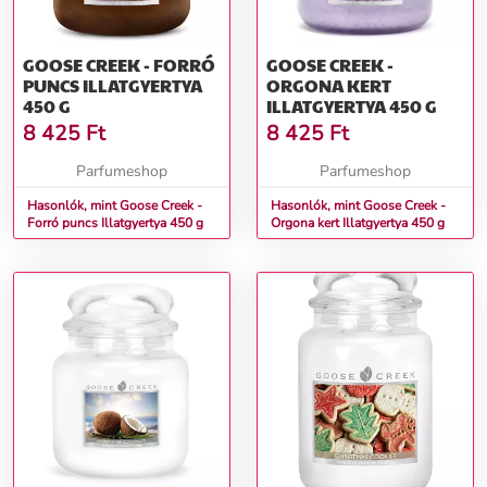
GOOSE CREEK - FORRÓ
GOOSE CREEK -
PUNCS ILLATGYERTYA
ORGONA KERT
450 G
ILLATGYERTYA 450 G
8 425
Ft
8 425
Ft
Parfumeshop
Parfumeshop
Hasonlók, mint Goose Creek -
Hasonlók, mint Goose Creek -
Forró puncs Illatgyertya 450 g
Orgona kert Illatgyertya 450 g