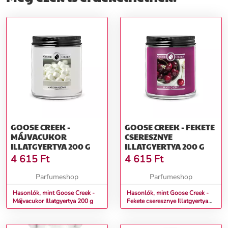
GOOSE CREEK -
GOOSE CREEK - FEKETE
MÁJVACUKOR
CSERESZNYE
ILLATGYERTYA 200 G
ILLATGYERTYA 200 G
4 615
Ft
4 615
Ft
Parfumeshop
Parfumeshop
Hasonlók, mint Goose Creek -
Hasonlók, mint Goose Creek -
Májvacukor Illatgyertya 200 g
Fekete cseresznye Illatgyertya
200 g