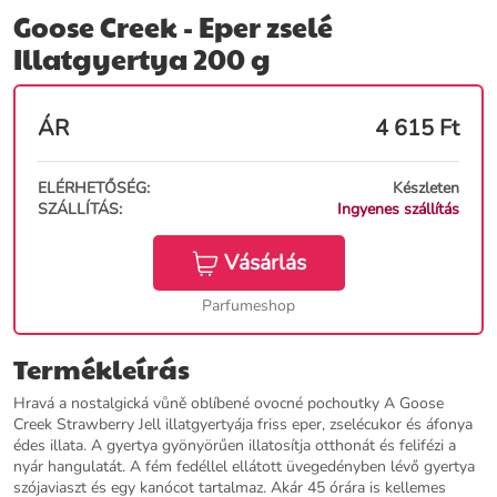
Goose Creek - Eper zselé
Illatgyertya 200 g
ÁR
4 615
Ft
ELÉRHETŐSÉG:
Készleten
SZÁLLÍTÁS:
Ingyenes szállítás
Vásárlás
Parfumeshop
Termékleírás
Hravá a nostalgická vůně oblíbené ovocné pochoutky A Goose
Creek Strawberry Jell illatgyertyája friss eper, zselécukor és áfonya
édes illata. A gyertya gyönyörűen illatosítja otthonát és felifézi a
nyár hangulatát. A fém fedéllel ellátott üvegedényben lévő gyertya
szójaviaszt és egy kanócot tartalmaz. Akár 45 órára is kellemes