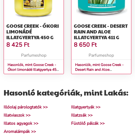
GOOSE CREEK - ÓKORI
GOOSE CREEK - DESERT
LIMONÁDÉ
RAIN AND ALOE
ILLATGYERTYA 450 G
ILLATGYERTYA 411 G
8 425
Ft
8 650
Ft
Parfumeshop
Parfumeshop
Hasonlók, mint Goose Creek -
Hasonlók, mint Goose Creek -
Ókori limonádé Illatgyertya 450
Desert Rain and Aloe
g
Illatgyertya 411 g
Hasonló kategóriák, mint Lakás:
Illóolaj párologtatók >>
Illatgyertyák >>
Illatviaszok >>
Illatzsák >>
Illatos agyagok >>
Füstölő pálcák >>
Aromalámpák >>