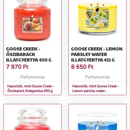
GOOSE CREEK -
GOOSE CREEK - LEMON
ŐSZIBARACK
PARSLEY WATER
ILLATGYERTYA 450 G
ILLATGYERTYA 411 G
7 970
Ft
8 650
Ft
Parfumeshop
Parfumeshop
Hasonlók, mint Goose Creek -
Hasonlók, mint Goose Creek -
Őszibarack Illatgyertya 450 g
Lemon parsley water
Illatgyertya 411 g