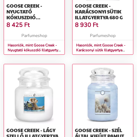
GOOSE CREEK -
GOOSE CREEK -
NYUGTATÓ
KARÁCSONYI SÜTIK
KÓKUSZDIÓ
ILLATGYERTYA 680 G
ILLATGYERTYA 450 G
8 425
Ft
8 930
Ft
Parfumeshop
Parfumeshop
Hasonlók, mint Goose Creek -
Hasonlók, mint Goose Creek -
Nyugtató kókuszdió Illatgyertya
Karácsonyi sütik Illatgyertya
450 g
680 g
GOOSE CREEK - LÁGY
GOOSE CREEK - SZÉL
SZELLŐ ILLATGYERTYA
ÁLTAL KIFÚJT PAMUT