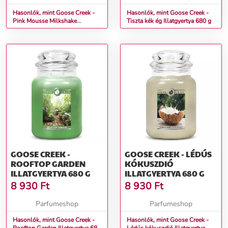
Hasonlók, mint Goose Creek -
Hasonlók, mint Goose Creek -
Pink Mousse Milkshake
Tiszta kék ég Illatgyertya 680 g
Illatgyertya 411 g
GOOSE CREEK -
GOOSE CREEK - LÉDÚS
ROOFTOP GARDEN
KÓKUSZDIÓ
ILLATGYERTYA 680 G
ILLATGYERTYA 680 G
8 930
Ft
8 930
Ft
Parfumeshop
Parfumeshop
Hasonlók, mint Goose Creek -
Hasonlók, mint Goose Creek -