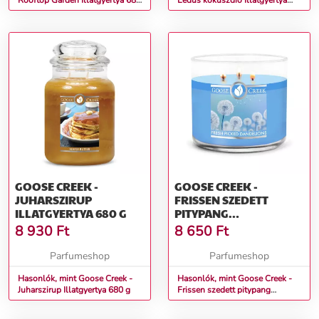
Rooftop Garden Illatgyertya 680
Lédús kókuszdió Illatgyertya
g
680 g
GOOSE CREEK -
GOOSE CREEK -
JUHARSZIRUP
FRISSEN SZEDETT
ILLATGYERTYA 680 G
PITYPANG
ILLATGYERTYA 411 G
8 930
Ft
8 650
Ft
Parfumeshop
Parfumeshop
Hasonlók, mint Goose Creek -
Hasonlók, mint Goose Creek -
Juharszirup Illatgyertya 680 g
Frissen szedett pitypang
Illatgyertya 411 g