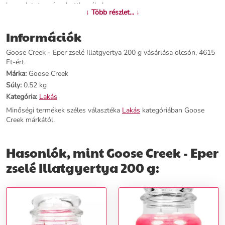
hangulatot varázsol otthonába!
↓ Több részlet... ↓
További információk>>
Információk
Goose Creek - Eper zselé Illatgyertya 200 g vásárlása olcsón, 4615
Ft-ért.
Márka:
Goose Creek
Súly:
0.52 kg
Kategória:
Lakás
Minőségi termékek széles választéka
Lakás
kategóriában Goose
Creek márkától.
Hasonlók, mint Goose Creek - Eper
zselé Illatgyertya 200 g: