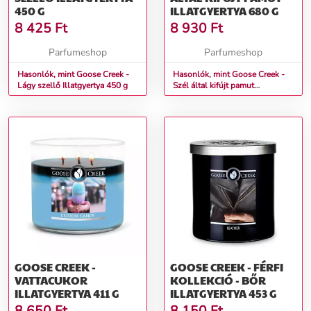
450 G
ILLATGYERTYA 680 G
8 425
Ft
8 930
Ft
Parfumeshop
Parfumeshop
Hasonlók, mint Goose Creek -
Hasonlók, mint Goose Creek -
Lágy szellő Illatgyertya 450 g
Szél által kifújt pamut
Illatgyertya 680 g
GOOSE CREEK -
GOOSE CREEK - FÉRFI
VATTACUKOR
KOLLEKCIÓ - BŐR
ILLATGYERTYA 411 G
ILLATGYERTYA 453 G