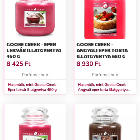
GOOSE CREEK - EPER
GOOSE CREEK -
LEKVÁR ILLATGYERTYA
ANGYALI EPER TORTA
450 G
ILLATGYERTYA 680 G
8 425
Ft
8 930
Ft
Parfumeshop
Parfumeshop
Hasonlók, mint Goose Creek -
Hasonlók, mint Goose Creek -
Eper lekvár Illatgyertya 450 g
Angyali eper torta Illatgyertya
680 g