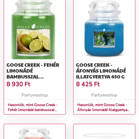
GOOSE CREEK - FEHÉR
GOOSE CREEK -
LIMONÁDÉ
ÁFONYÁS LIMONÁDÉ
BAMBUSSZAL
ILLATGYERTYA 450 G
ILLATGYERTYA 680 G
8 930
Ft
8 425
Ft
Parfumeshop
Parfumeshop
Hasonlók, mint Goose Creek -
Hasonlók, mint Goose Creek -
Fehér limonádé bambusszal
Áfonyás limonádé Illatgyertya
Illatgyertya 680 g
450 g