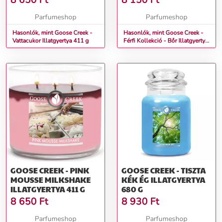
8 650
Ft
8 150
Ft
Parfumeshop
Parfumeshop
Hasonlók, mint Goose Creek -
Hasonlók, mint Goose Creek -
Vattacukor Illatgyertya 411 g
Férfi Kollekció - Bőr Illatgyertya
453 g
GOOSE CREEK - PINK
GOOSE CREEK - TISZTA
MOUSSE MILKSHAKE
KÉK ÉG ILLATGYERTYA
ILLATGYERTYA 411 G
680 G
8 650
Ft
8 930
Ft
Parfumeshop
Parfumeshop