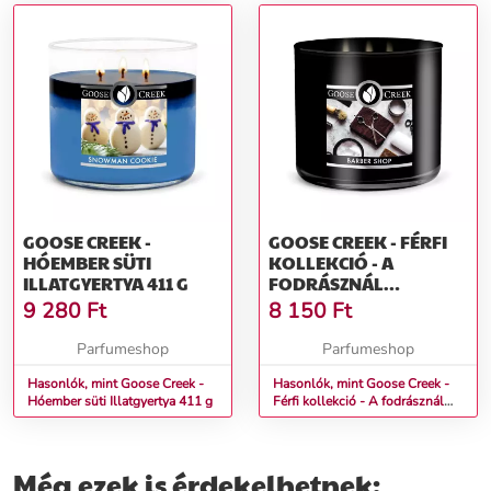
GOOSE CREEK -
GOOSE CREEK - FÉRFI
HÓEMBER SÜTI
KOLLEKCIÓ - A
ILLATGYERTYA 411 G
FODRÁSZNÁL
ILLATGYERTYA 411 G
9 280
Ft
8 150
Ft
Parfumeshop
Parfumeshop
Hasonlók, mint Goose Creek -
Hasonlók, mint Goose Creek -
Hóember süti Illatgyertya 411 g
Férfi kollekció - A fodrásznál
Illatgyertya 411 g
Még ezek is érdekelhetnek: