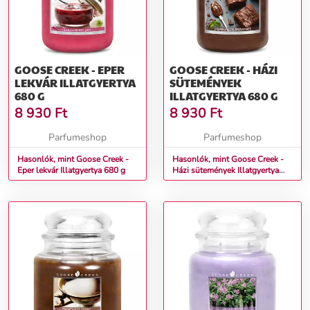
GOOSE CREEK - EPER
GOOSE CREEK - HÁZI
LEKVÁR ILLATGYERTYA
SÜTEMÉNYEK
680 G
ILLATGYERTYA 680 G
8 930
Ft
8 930
Ft
Parfumeshop
Parfumeshop
Hasonlók, mint Goose Creek -
Hasonlók, mint Goose Creek -
Eper lekvár Illatgyertya 680 g
Házi sütemények Illatgyertya
680 g