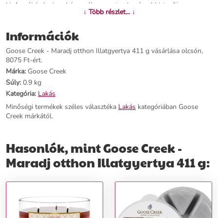
ki. A szójabab viasz három ólommentes kanóccal biztosítja a
↓ Több részlet... ↓
tökéletes égést és az illat fokozatos felszabadulását otthonában.
Legalább 35 órán keresztül gyengéd, harmonikus lángot élvezhet.
Információk
További információk>>
Goose Creek - Maradj otthon Illatgyertya 411 g vásárlása olcsón,
8075 Ft-ért.
Márka:
Goose Creek
Súly:
0.9 kg
Kategória:
Lakás
Minőségi termékek széles választéka
Lakás
kategóriában Goose
Creek márkától.
Hasonlók, mint Goose Creek -
Maradj otthon Illatgyertya 411 g: