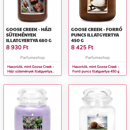
GOOSE CREEK - HÁZI
GOOSE CREEK - FORRÓ
SÜTEMÉNYEK
PUNCS ILLATGYERTYA
ILLATGYERTYA 680 G
450 G
8 930
Ft
8 425
Ft
Parfumeshop
Parfumeshop
Hasonlók, mint Goose Creek -
Hasonlók, mint Goose Creek -
Házi sütemények Illatgyertya
Forró puncs Illatgyertya 450 g
680 g