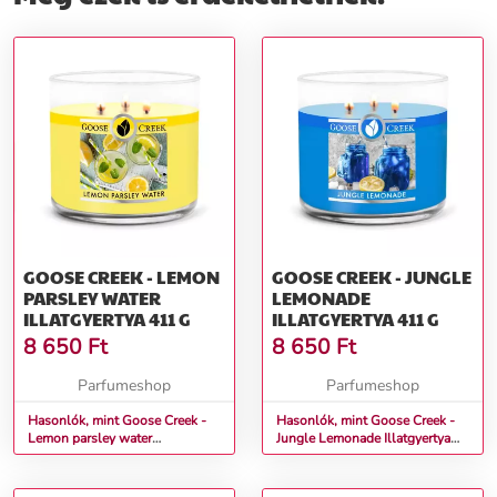
GOOSE CREEK - LEMON
GOOSE CREEK - JUNGLE
PARSLEY WATER
LEMONADE
ILLATGYERTYA 411 G
ILLATGYERTYA 411 G
8 650
Ft
8 650
Ft
Parfumeshop
Parfumeshop
Hasonlók, mint Goose Creek -
Hasonlók, mint Goose Creek -
Lemon parsley water
Jungle Lemonade Illatgyertya
Illatgyertya 411 g
411 g