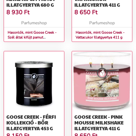
ILLATGYERTYA 680 G
ILLATGYERTYA 411 G
8 930
Ft
8 650
Ft
Parfumeshop
Parfumeshop
Hasonlók, mint Goose Creek -
Hasonlók, mint Goose Creek -
Szél által kifújt pamut
Vattacukor Illatgyertya 411 g
Illatgyertya 680 g
GOOSE CREEK - FÉRFI
GOOSE CREEK - PINK
KOLLEKCIÓ - BŐR
MOUSSE MILKSHAKE
ILLATGYERTYA 453 G
ILLATGYERTYA 411 G