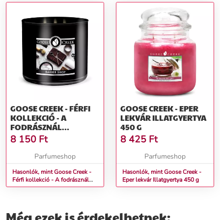
GOOSE CREEK - FÉRFI
GOOSE CREEK - EPER
KOLLEKCIÓ - A
LEKVÁR ILLATGYERTYA
FODRÁSZNÁL
450 G
ILLATGYERTYA 411 G
8 150
Ft
8 425
Ft
Parfumeshop
Parfumeshop
Hasonlók, mint Goose Creek -
Hasonlók, mint Goose Creek -
Férfi kollekció - A fodrásznál
Eper lekvár Illatgyertya 450 g
Illatgyertya 411 g
Még ezek is érdekelhetnek: