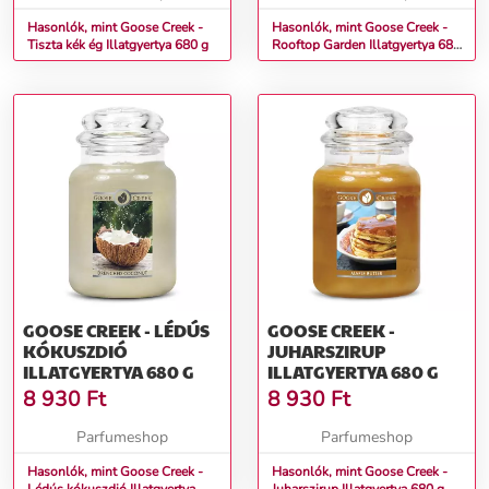
Hasonlók, mint Goose Creek -
Hasonlók, mint Goose Creek -
Tiszta kék ég Illatgyertya 680 g
Rooftop Garden Illatgyertya 680
g
GOOSE CREEK - LÉDÚS
GOOSE CREEK -
KÓKUSZDIÓ
JUHARSZIRUP
ILLATGYERTYA 680 G
ILLATGYERTYA 680 G
8 930
Ft
8 930
Ft
Parfumeshop
Parfumeshop
Hasonlók, mint Goose Creek -
Hasonlók, mint Goose Creek -