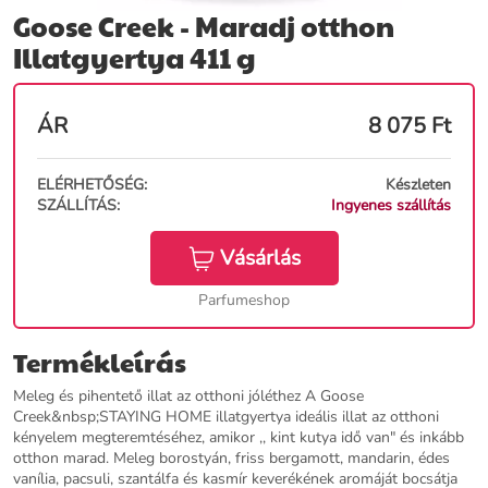
Goose Creek - Maradj otthon
Illatgyertya 411 g
ÁR
8 075
Ft
ELÉRHETŐSÉG:
Készleten
SZÁLLÍTÁS:
Ingyenes szállítás
Vásárlás
Parfumeshop
Termékleírás
Meleg és pihentető illat az otthoni jóléthez A Goose
Creek&nbsp;STAYING HOME illatgyertya ideális illat az otthoni
kényelem megteremtéséhez, amikor ,, kint kutya idő van" és inkább
otthon marad. Meleg borostyán, friss bergamott, mandarin, édes
vanília, pacsuli, szantálfa és kasmír keverékének aromáját bocsátja