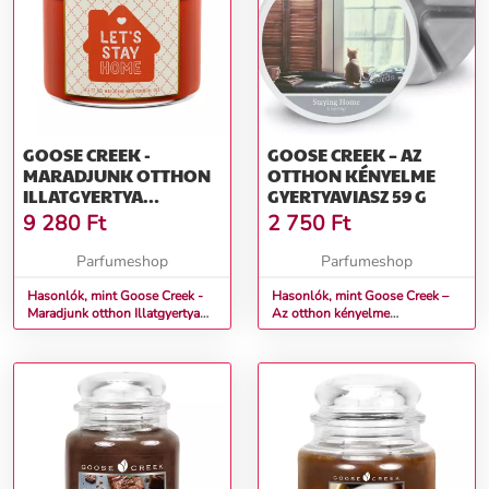
GOOSE CREEK -
GOOSE CREEK – AZ
MARADJUNK OTTHON
OTTHON KÉNYELME
ILLATGYERTYA
GYERTYAVIASZ 59 G
ÜVEGBEN 411 G
9 280
Ft
2 750
Ft
Parfumeshop
Parfumeshop
Hasonlók, mint Goose Creek -
Hasonlók, mint Goose Creek –
Maradjunk otthon Illatgyertya
Az otthon kényelme
üvegben 411 g
Gyertyaviasz 59 g