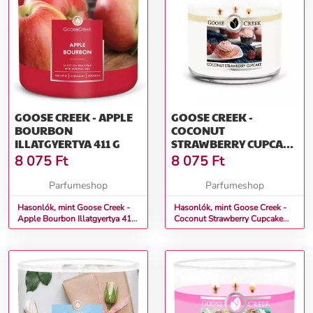
GOOSE CREEK - APPLE
GOOSE CREEK -
BOURBON
COCONUT
ILLATGYERTYA 411 G
STRAWBERRY CUPCAKE
ILLATGYERTYA 411 G
8 075
Ft
8 075
Ft
Parfumeshop
Parfumeshop
Hasonlók, mint Goose Creek -
Hasonlók, mint Goose Creek -
Apple Bourbon Illatgyertya 411
Coconut Strawberry Cupcake
g
Illatgyertya 411 g