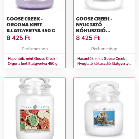
GOOSE CREEK -
GOOSE CREEK -
ORGONA KERT
NYUGTATÓ
ILLATGYERTYA 450 G
KÓKUSZDIÓ
ILLATGYERTYA 450 G
8 425
Ft
8 425
Ft
Parfumeshop
Parfumeshop
Hasonlók, mint Goose Creek -
Hasonlók, mint Goose Creek -
Orgona kert Illatgyertya 450 g
Nyugtató kókuszdió Illatgyertya
450 g