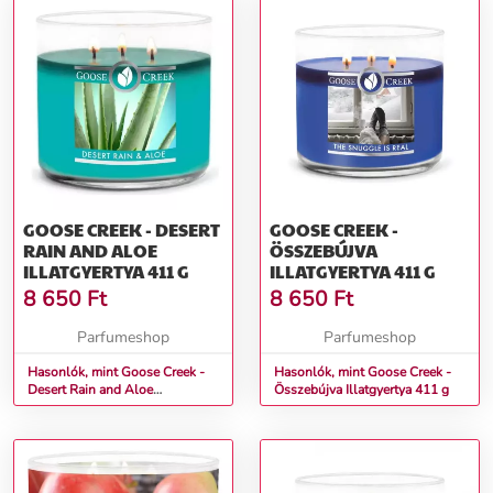
GOOSE CREEK - DESERT
GOOSE CREEK -
RAIN AND ALOE
ÖSSZEBÚJVA
ILLATGYERTYA 411 G
ILLATGYERTYA 411 G
8 650
Ft
8 650
Ft
Parfumeshop
Parfumeshop
Hasonlók, mint Goose Creek -
Hasonlók, mint Goose Creek -
Desert Rain and Aloe
Összebújva Illatgyertya 411 g
Illatgyertya 411 g