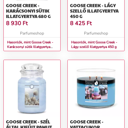
GOOSE CREEK -
GOOSE CREEK - LÁGY
KARÁCSONYI SÜTIK
SZELLŐ ILLATGYERTYA
ILLATGYERTYA 680 G
450 G
8 930
Ft
8 425
Ft
Parfumeshop
Parfumeshop
Hasonlók, mint Goose Creek -
Hasonlók, mint Goose Creek -
Karácsonyi sütik Illatgyertya
Lágy szellő Illatgyertya 450 g
680 g
GOOSE CREEK - SZÉL
GOOSE CREEK -
ÁLTAL KIFÚJT PAMUT
VATTACUKOR