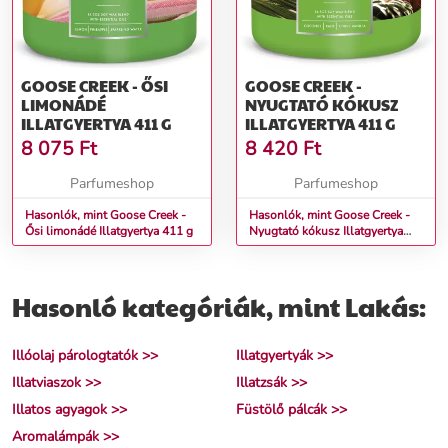
GOOSE CREEK - ŐSI
GOOSE CREEK -
LIMONÁDÉ
NYUGTATÓ KÓKUSZ
ILLATGYERTYA 411 G
ILLATGYERTYA 411 G
8 075
Ft
8 420
Ft
Parfumeshop
Parfumeshop
Hasonlók, mint Goose Creek -
Hasonlók, mint Goose Creek -
Ősi limonádé Illatgyertya 411 g
Nyugtató kókusz Illatgyertya
411 g
Hasonló kategóriák, mint Lakás:
Illóolaj párologtatók >>
Illatgyertyák >>
Illatviaszok >>
Illatzsák >>
Illatos agyagok >>
Füstölő pálcák >>
Aromalámpák >>