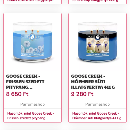
Lédús kókuszdió Illatgyertya
Juharszirup Illatgyertya 680 g
680 g
GOOSE CREEK -
GOOSE CREEK -
FRISSEN SZEDETT
HÓEMBER SÜTI
PITYPANG
ILLATGYERTYA 411 G
ILLATGYERTYA 411 G
8 650
Ft
9 280
Ft
Parfumeshop
Parfumeshop
Hasonlók, mint Goose Creek -
Hasonlók, mint Goose Creek -
Frissen szedett pitypang
Hóember süti Illatgyertya 411 g
Illatgyertya 411 g