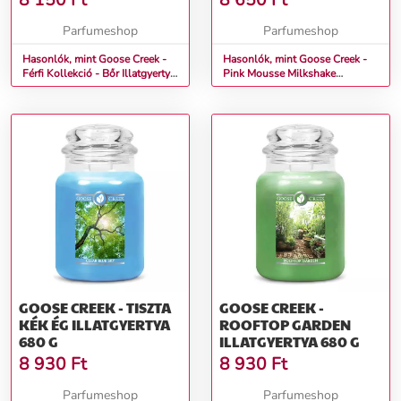
8 150
Ft
8 650
Ft
Parfumeshop
Parfumeshop
Hasonlók, mint Goose Creek -
Hasonlók, mint Goose Creek -
Férfi Kollekció - Bőr Illatgyertya
Pink Mousse Milkshake
453 g
Illatgyertya 411 g
GOOSE CREEK - TISZTA
GOOSE CREEK -
KÉK ÉG ILLATGYERTYA
ROOFTOP GARDEN
680 G
ILLATGYERTYA 680 G
8 930
Ft
8 930
Ft
Parfumeshop
Parfumeshop