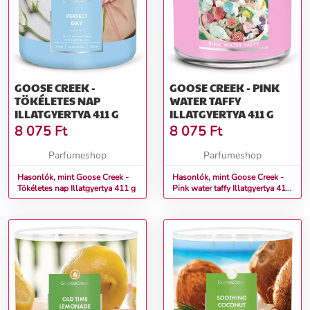
GOOSE CREEK -
GOOSE CREEK - PINK
TÖKÉLETES NAP
WATER TAFFY
ILLATGYERTYA 411 G
ILLATGYERTYA 411 G
8 075
Ft
8 075
Ft
Parfumeshop
Parfumeshop
Hasonlók, mint Goose Creek -
Hasonlók, mint Goose Creek -
Tökéletes nap Illatgyertya 411 g
Pink water taffy Illatgyertya 411
g