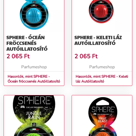
SPHERE - ÓCEÁN
SPHERE - KELETI LÁZ
FRÖCCSENÉS
AUTÓILLATOSÍTÓ
AUTÓILLATOSÍTÓ
2 065
Ft
2 065
Ft
Parfumeshop
Parfumeshop
Hasonlók, mint SPHERE -
Hasonlók, mint SPHERE - Keleti
Óceán fröccsenés Autóillatosító
láz Autóillatosító