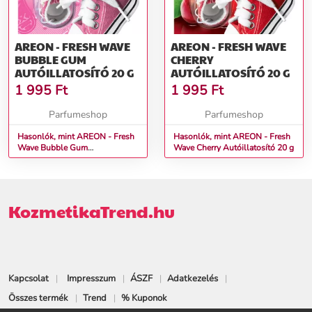
AREON - FRESH WAVE
AREON - FRESH WAVE
BUBBLE GUM
CHERRY
AUTÓILLATOSÍTÓ 20 G
AUTÓILLATOSÍTÓ 20 G
1 995
Ft
1 995
Ft
Parfumeshop
Parfumeshop
Hasonlók, mint AREON - Fresh
Hasonlók, mint AREON - Fresh
Wave Bubble Gum
Wave Cherry Autóillatosító 20 g
Autóillatosító 20 g
KozmetikaTrend.hu
Kapcsolat
Impresszum
ÁSZF
Adatkezelés
Összes termék
Trend
% Kuponok