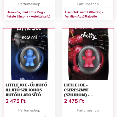
Parfumeshop
Parfumeshop
Hasonlók, mint Little Dog -
Hasonlók, mint Little Dog -
Fekete Bársony - Autóillatosító
Vanília - Autóillatosító
LITTLE JOE - ÚJ AUTÓ
LITTLE JOE -
ILLATÚ SZILIOKOS
CSERESZNYE
AUTÓILLATOSÍTÓ
(SZILIKON) -
AUTÓILLATOSÍTÓ
2 475
Ft
2 475
Ft
Parfumeshop
Parfumeshop