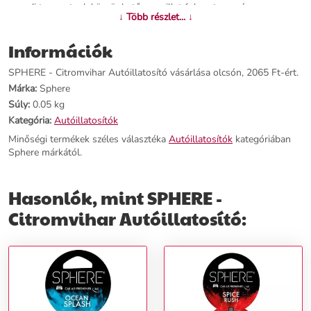
egyedi tervezetnek köszönhetően az illat fokozatosan és
↓ Több részlet... ↓
egyenletesen szabadul fel. Ennek az autós légfrissítőnek olyan
funkciója van, amely 360 fokos forgást tesz lehetővé. Úgy tervezték,
Információk
hogy bármilyen szellőzőrácshoz könnyen csatlakoztatható legyen.
SPHERE - Citromvihar Autóillatosító vásárlása olcsón, 2065 Ft-ért.
További információk>>
Márka:
Sphere
Súly:
0.05 kg
Kategória:
Autóillatosítók
Minőségi termékek széles választéka
Autóillatosítók
kategóriában
Sphere márkától.
Hasonlók, mint SPHERE -
Citromvihar Autóillatosító: