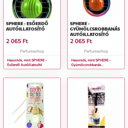
SPHERE - ESŐERDŐ
SPHERE -
AUTÓILLATOSÍTÓ
GYÜMÖLCSROBBANÁS
AUTÓILLATOSÍTÓ
2 065
Ft
2 065
Ft
Parfumeshop
Parfumeshop
Hasonlók, mint SPHERE -
Hasonlók, mint SPHERE -
Esőerdő Autóillatosító
Gyümölcsrobbanás
Autóillatosító