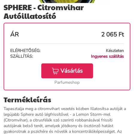
SPHERE - Citromvihar
Autóillatosító
ÁR
2 065
Ft
ELÉRHETŐSÉG:
Készleten
SZÁLLÍTÁS:
Ingyenes szállítás
Vásárlás
Parfumeshop
Termékleírás
Tapasztalja meg a citromvihart vezetés közben Illatosítsa autóját a
legújabb Sphere autó légfrissítővel - a Lemon Storm-mel
(Citromvihar), a citrusfélék szó szerinti robbanásával frissíti
autójának belső terét, amelyek jótékony és ösztönző hatást
gyakorolnak a pszichére és növelik a koncentrálóképességet. Az