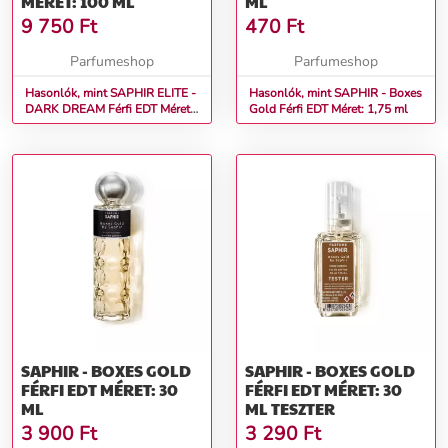
MÉRET: 100 ML
ML
9 750
Ft
470
Ft
Parfumeshop
Parfumeshop
Hasonlók, mint SAPHIR ELITE -
Hasonlók, mint SAPHIR - Boxes
DARK DREAM Férfi EDT Méret:
Gold Férfi EDT Méret: 1,75 ml
100 ml
SAPHIR - BOXES GOLD
SAPHIR - BOXES GOLD
FÉRFI EDT MÉRET: 30
FÉRFI EDT MÉRET: 30
ML
ML TESZTER
3 900
Ft
3 290
Ft