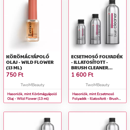
KÖRÖMÁGYÁPOLÓ
ECSETMOSÓ FOLYADÉK
OLAJ - WILD FLOWER
- ILLATOSÍTOTT -
(13 ML)
BRUSH CLEANER
SCENTED WILD CHERRY
750
Ft
1 600
Ft
/ VADCSERESZNYE
(60ML)
TwoMBeauty
TwoMBeauty
Hasonlók, mint Körömágyápoló
Hasonlók, mint Ecsetmosó
Olaj - Wild Flower (13 ml)
Folyadék - Illatosított - Brush
Cleaner Scented Wild Cherry /
Vadcseresznye (60ml)