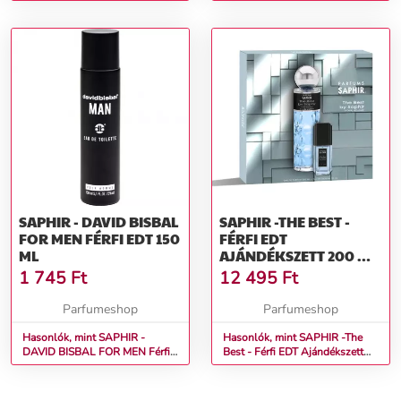
100 ml tester
2016)
SAPHIR - DAVID BISBAL
SAPHIR -THE BEST -
FOR MEN FÉRFI EDT 150
FÉRFI EDT
ML
AJÁNDÉKSZETT 200 ML
+ 30 ML
1 745
Ft
12 495
Ft
Parfumeshop
Parfumeshop
Hasonlók, mint SAPHIR -
Hasonlók, mint SAPHIR -The
DAVID BISBAL FOR MEN Férfi
Best - Férfi EDT Ajándékszett
EDT 150 ml
200 ml + 30 ml