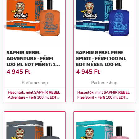
SAPHIR REBEL
SAPHIR REBEL FREE
ADVENTURE - FÉRFI
SPIRIT - FÉRFI 100 ML
100 ML EDT MÉRET: 100
EDT MÉRET: 100 ML
ML
4 945
Ft
4 945
Ft
Parfumeshop
Parfumeshop
Hasonlók, mint SAPHIR REBEL
Hasonlók, mint SAPHIR REBEL
Adventure - Férfi 100 ml EDT
Free Spirit - Férfi 100 ml EDT
Méret: 100 ml
Méret: 100 ml