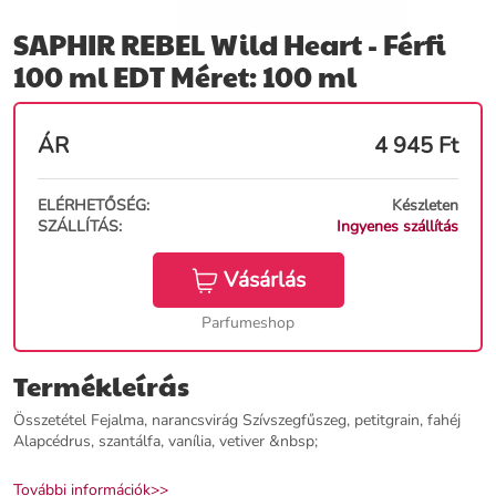
SAPHIR REBEL Wild Heart - Férfi
100 ml EDT Méret: 100 ml
ÁR
4 945
Ft
ELÉRHETŐSÉG:
Készleten
SZÁLLÍTÁS:
Ingyenes szállítás
Vásárlás
Parfumeshop
Termékleírás
Összetétel Fejalma, narancsvirág Szívszegfűszeg, petitgrain, fahéj
Alapcédrus, szantálfa, vanília, vetiver &nbsp;
További információk>>