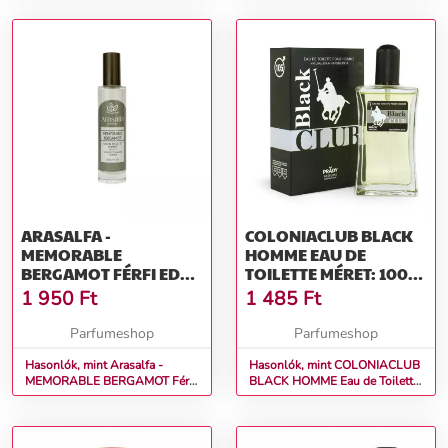
ARASALFA -
COLONIACLUB BLACK
MEMORABLE
HOMME EAU DE
BERGAMOT FÉRFI EDT
TOILETTE MÉRET: 100
30 ML
ML
1 950
Ft
1 485
Ft
Parfumeshop
Parfumeshop
Hasonlók, mint Arasalfa -
Hasonlók, mint COLONIACLUB
MEMORABLE BERGAMOT Férfi
BLACK HOMME Eau de Toilette
EDT 30 ml
Méret: 100 ml