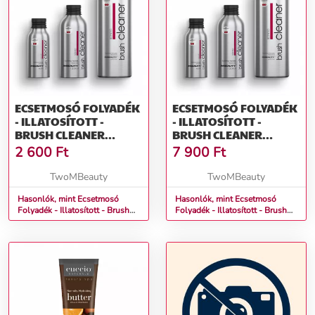
ECSETMOSÓ FOLYADÉK
ECSETMOSÓ FOLYADÉK
- ILLATOSÍTOTT -
- ILLATOSÍTOTT -
BRUSH CLEANER
BRUSH CLEANER
SCENTED WILD CHERRY
SCENTED WILD CHERRY
2 600
Ft
7 900
Ft
/ VADCSERESZNYE
/ VADCSERESZNYE
(120ML)
(500ML)
TwoMBeauty
TwoMBeauty
Hasonlók, mint Ecsetmosó
Hasonlók, mint Ecsetmosó
Folyadék - Illatosított - Brush
Folyadék - Illatosított - Brush
Cleaner Scented Wild Cherry /
Cleaner Scented Wild Cherry /
Vadcseresznye (120ml)
Vadcseresznye (500ml)