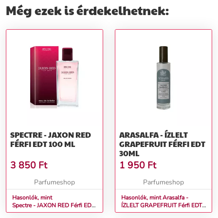
Még ezek is érdekelhetnek:
SPECTRE - JAXON RED
ARASALFA - ÍZLELT
FÉRFI EDT 100 ML
GRAPEFRUIT FÉRFI EDT
30ML
3 850
Ft
1 950
Ft
Parfumeshop
Parfumeshop
Hasonlók, mint
Hasonlók, mint Arasalfa -
Spectre - JAXON RED Férfi EDT
ÍZLELT GRAPEFRUIT Férfi EDT
100 ml
30ml