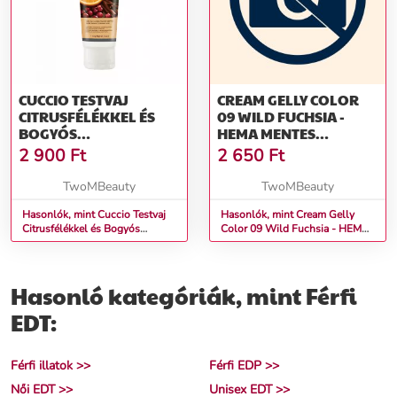
CUCCIO TESTVAJ
CREAM GELLY COLOR
CITRUSFÉLÉKKEL ÉS
09 WILD FUCHSIA -
BOGYÓS
HEMA MENTES
GYÜMÖLCSÖKKEL -
ÉPÍTŐZSELÉ (15G)
2 900
Ft
2 650
Ft
NON-OILY, HYDRATING
BUTTER BLENDS
TwoMBeauty
TwoMBeauty
CITRUS & WILD BERRY
(113G)
Hasonlók, mint Cuccio Testvaj
Hasonlók, mint Cream Gelly
Citrusfélékkel és Bogyós
Color 09 Wild Fuchsia - HEMA
Gyümölcsökkel - Non-Oily,
Mentes Építőzselé (15g)
Hydrating Butter Blends Citrus
& Wild Berry (113g)
Hasonló kategóriák, mint Férfi
EDT:
Férfi illatok >>
Férfi EDP >>
Női EDT >>
Unisex EDT >>