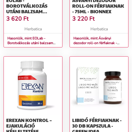
EOLAB -
ÁSVÁNYI DEZODOR
BOROTVÁLKOZÁS
ROLL-ON FÉRFIAKNAK
UTÁNI BALZSAM
- 75ML - BIONNEX
FÉRFIAKNAK -
3 620
Ft
3 220
Ft
OLIVE&KARITE - 50 ML
Herbatica
Herbatica
Hasonlók, mint EOLab -
Hasonlók, mint Ásványi
Borotválkozás utáni balzsam
dezodor roll-on férfiaknak -
férfiaknak - Olive&Karite - 50 ml
75ml - Bionnex
EREXAN KONTROL –
LIBIDÓ FÉRFIAKNAK -
EJAKULÁCIÓ
30 DB KAPSZULA -
KÉSLELTETÉSE
GREEN IDEA