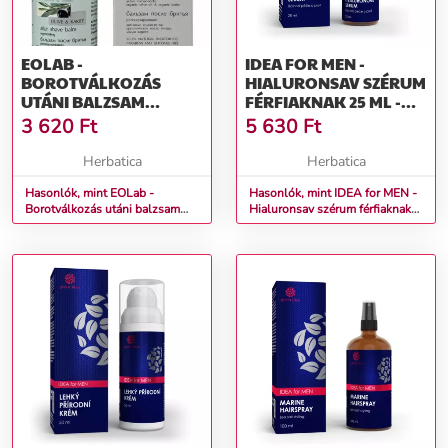
EOLAB -
IDEA FOR MEN -
BOROTVÁLKOZÁS
HIALURONSAV SZÉRUM
UTÁNI BALZSAM
FÉRFIAKNAK 25 ML -
FÉRFIAKNAK -
GREEN IDEA
3 620
Ft
5 630
Ft
OLIVE&KARITE - 50 ML
Herbatica
Herbatica
Hasonlók, mint EOLab -
Hasonlók, mint IDEA for MEN -
Borotválkozás utáni balzsam
Hialuronsav szérum férfiaknak
férfiaknak - Olive&Karite - 50 ml
25 ml - Green idea