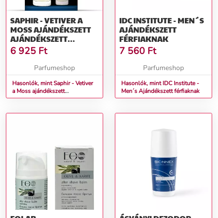
SAPHIR - VETIVER A
IDC INSTITUTE - MEN´S
MOSS AJÁNDÉKSZETT
AJÁNDÉKSZETT
AJÁNDÉKSZETT
FÉRFIAKNAK
FÉRFIAKNAK
6 925
Ft
7 560
Ft
Parfumeshop
Parfumeshop
Hasonlók, mint Saphir - Vetiver
Hasonlók, mint IDC Institute -
a Moss ajándékszett
Men´s Ajándékszett férfiaknak
Ajándékszett férfiaknak