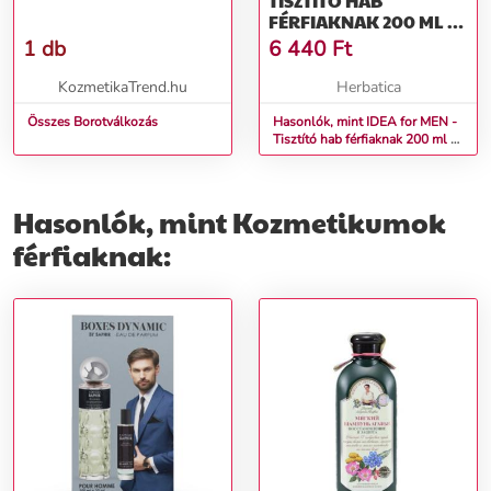
TISZTÍTÓ HAB
FÉRFIAKNAK 200 ML -
GREEN IDEA
1 db
6 440
Ft
KozmetikaTrend.hu
Herbatica
Összes Borotválkozás
Hasonlók, mint IDEA for MEN -
Tisztító hab férfiaknak 200 ml -
Green idea
Hasonlók, mint Kozmetikumok
férfiaknak: