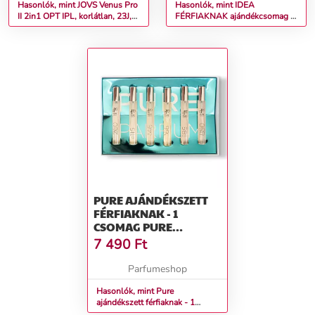
ULTRAGYORS, 6
Hasonlók, mint JOVS Venus Pro
Hasonlók, mint IDEA
II 2in1 OPT IPL, korlátlan, 23J,
FÉRFIAKNAK ajándékcsomag –
TESTKEZELÉSI MÓD,
automata, bőrfiatalító, 330Ëš-
Green idea
FÉRFIAKNAK IS
ban forgó kezelőfej, 5C°
bőrhűtőrendszer, ultragyors, 6
testkezelési mód, FÉRFIAKNAK
IS
PURE AJÁNDÉKSZETT
FÉRFIAKNAK - 1
CSOMAG PURE
AJÁNDÉKSZETT
7 490
Ft
Parfumeshop
Hasonlók, mint Pure
ajándékszett férfiaknak - 1
csomag Pure ajándékszett