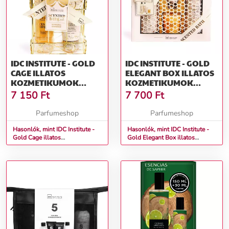
IDC INSTITUTE - GOLD
IDC INSTITUTE - GOLD
CAGE ILLATOS
ELEGANT BOX ILLATOS
KOZMETIKUMOK
KOZMETIKUMOK
KOZMETIKAI
KOZMETIKAI
7 150
Ft
7 700
Ft
AJÁNDÉKCSOMAG 5
AJÁNDÉKCSOMAG 4
TERMÉKBŐL
TERMÉKBŐL
Parfumeshop
Parfumeshop
Hasonlók, mint IDC Institute -
Hasonlók, mint IDC Institute -
Gold Cage illatos
Gold Elegant Box illatos
kozmetikumok Kozmetikai
kozmetikumok Kozmetikai
ajándékcsomag 5 termékből
ajándékcsomag 4 termékből