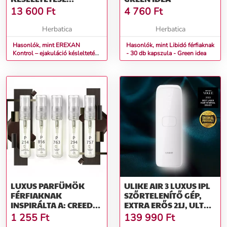
FÉRFIAKNAK – 30
13 600
Ft
4 760
Ft
KAPSZULA
Herbatica
Herbatica
Hasonlók, mint EREXAN
Hasonlók, mint Libidó férfiaknak
Kontrol – ejakuláció késleltetése
- 30 db kapszula - Green idea
férfiaknak – 30 kapszula
LUXUS PARFÜMÖK
ULIKE AIR 3 LUXUS IPL
FÉRFIAKNAK
SZŐRTELENÍTŐ GÉP,
INSPIRÁLTA A: CREED
EXTRA ERŐS 21J, ULTRA
AVENTUS FOR HIM,
SAPPHIRE
1 255
Ft
139 990
Ft
PACO RABANNE 1
HŰTŐRENDSZER,