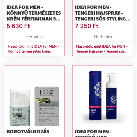
IDEA FOR MEN -
IDEA FOR MEN -
KÖNNYŰ TERMÉSZETES
TENGERI HAJSPRAY -
KRÉM FÉRFIAKNAK 50
TENGERI SÓS STYLING
ML - GREEN IDEA
100 ML - GREEN IDEA
5 630
Ft
7 250
Ft
Herbatica
Herbatica
Hasonlók, mint IDEA for MEN -
Hasonlók, mint IDEA for MEN -
Könnyű természetes krém
Tengeri hajspray - Tengeri sós
férfiaknak 50 ml - Green idea
styling 100 ml - Green idea
BOROTVÁLKOZÁS
IDEA FOR MEN -