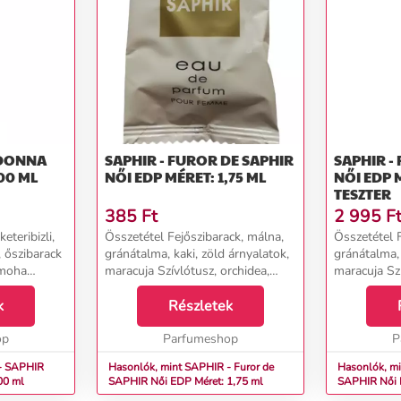
 DONNA
SAPHIR - FUROR DE SAPHIR
SAPHIR -
00 ML
NŐI EDP MÉRET: 1,75 ML
NŐI EDP 
TESZTER
385
Ft
2 995
F
eteribizli,
Összetétel Fejőszibarack, málna,
Összetétel F
 őszibarack
gránátalma, kaki, zöld árnyalatok,
gránátalma, 
 moha
maracuja Szívlótusz, orchidea,
maracuja Szí
zsma...
champaca magnólia Alappacsuli,
champaca ma
k
borostyán, vanília, pézsma, ibolya,
Részletek
borostyán, v
mahagóni...
mahagóni...
op
Parfumeshop
P
- SAPHIR
Hasonlók, mint SAPHIR - Furor de
Hasonlók, mi
200 ml
SAPHIR Női EDP Méret: 1,75 ml
SAPHI