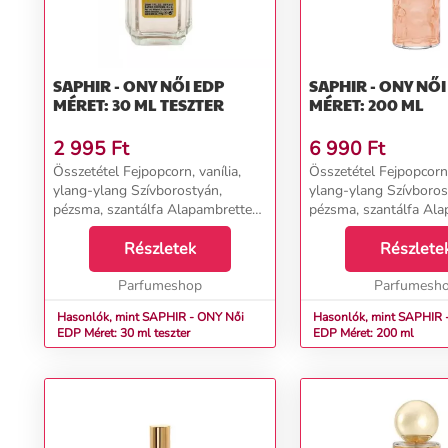
SAPHIR - ONY NŐI EDP
SAPHIR - ONY NŐI EDP
MÉRET: 30 ML TESZTER
MÉRET: 200 ML
2 995
Ft
6 990
Ft
Összetétel Fejpopcorn, vanília,
Összetétel Fejpopcorn,
ylang-ylang Szívborostyán,
ylang-ylang Szívboros
pézsma, szantálfa Alapambrette
pézsma, szantálfa Al
barack, kókusz, narancsvirág...
barack, kókusz, narancs
Részletek
Részlete
Parfumeshop
Parfumesh
Hasonlók, mint SAPHIR - ONY Női
Hasonlók, mint SAPHIR - 
EDP Méret: 30 ml teszter
EDP Méret: 200 ml