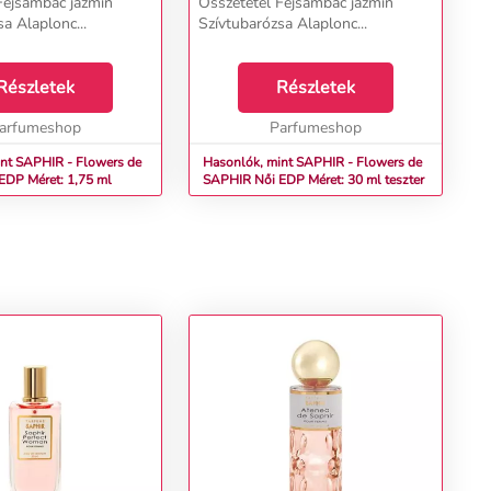
Fejsambac jázmin
Összetétel Fejsambac jázmin
a Alaplonc...
Szívtubarózsa Alaplonc...
Részletek
Részletek
arfumeshop
Parfumeshop
nt SAPHIR - Flowers de
Hasonlók, mint SAPHIR - Flowers de
R Női EDP Méret: 1,75 ml
SAPHIR Női EDP Méret: 30 ml teszter