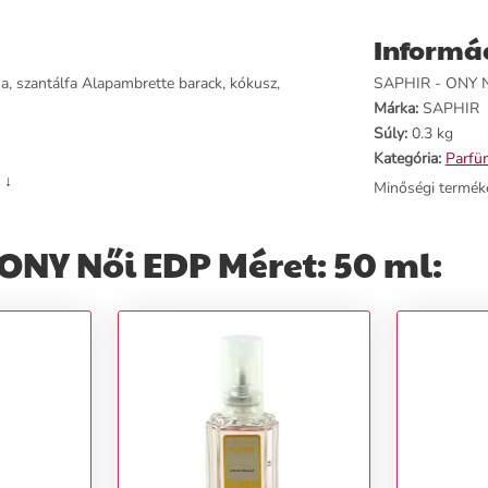
Informá
a, szantálfa Alapambrette barack, kókusz,
SAPHIR - ONY Nő
Márka:
SAPHIR
Súly:
0.3 kg
Kategória:
Parfü
 ↓
Minőségi termék
ONY Női EDP Méret: 50 ml: