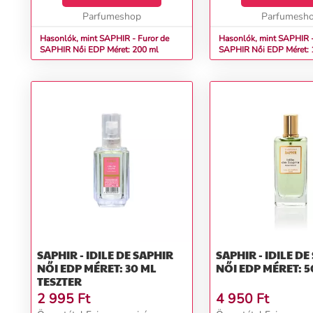
mahagóni...
Parfumeshop
Parfumesh
Hasonlók, mint SAPHIR - Furor de
Hasonlók, mint SAPHIR -
SAPHIR Női EDP Méret: 200 ml
SAPHIR Női EDP Méret
SAPHIR - IDILE DE SAPHIR
SAPHIR - IDILE DE
NŐI EDP MÉRET: 30 ML
NŐI EDP MÉRET: 5
TESZTER
2 995
Ft
4 950
Ft