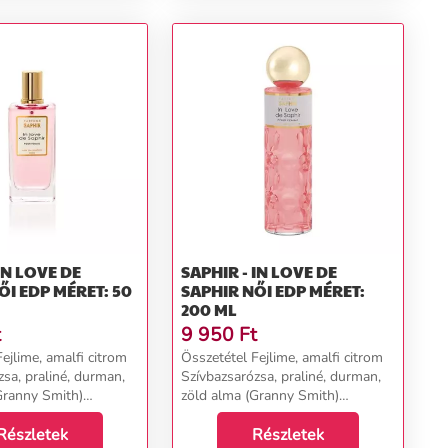
IN LOVE DE
SAPHIR - IN LOVE DE
SAPHIR NŐI EDP MÉRET:
200 ML
t
9 950
Ft
ejlime, amalfi citrom
Összetétel Fejlime, amalfi citrom
sa, praliné, durman,
Szívbazsarózsa, praliné, durman,
Granny Smith)
zöld alma (Granny Smith)
 almafa, szűz
Alappézsma, almafa, szűz
Részletek
cédrusfa...
Részletek