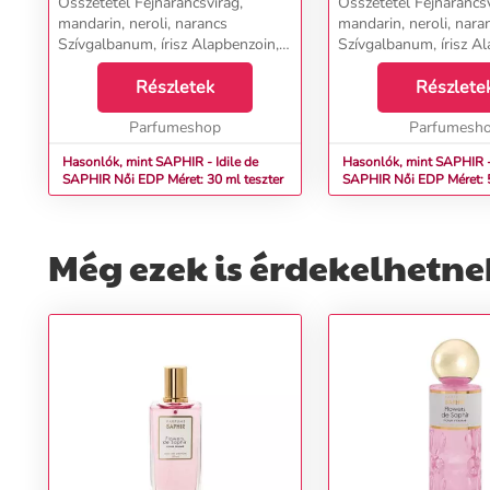
Összetétel Fejnarancsvirág,
Összetétel Fejnarancsv
mandarin, neroli, narancs
mandarin, neroli, nara
Szívgalbanum, írisz Alapbenzoin,
Szívgalbanum, írisz Al
cédrus, tömjén, vetiver...
cédrus, tömjén, vetiver.
Részletek
Részlete
Parfumeshop
Parfumesh
Hasonlók, mint SAPHIR - Idile de
Hasonlók, mint SAPHIR - 
SAPHIR Női EDP Méret: 30 ml teszter
SAPHIR Női EDP Méret
Még ezek is érdekelhetne