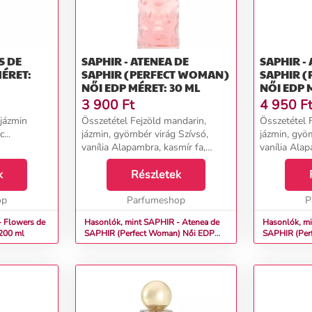
S DE
SAPHIR - ATENEA DE
SAPHIR - ATENEA DE
SAPHIR (PERFECT WOMAN)
SAPHIR 
NŐI EDP MÉRET: 30 ML
NŐI EDP 
3 900
Ft
4 950
F
jázmin
Összetétel Fejzöld mandarin,
Összetétel 
...
jázmin, gyömbér virág Szívsó,
jázmin, gyö
vanília Alapambra, kasmír fa,
vanília Alap
szantál fa &nbsp; ...
szan
k
Részletek
op
Parfumeshop
P
- Flowers de
Hasonlók, mint SAPHIR - Atenea de
Hasonlók, mint S
: 200 ml
SAPHIR (Perfect Woman) Női EDP
SAPHIR (Perfect
Méret: 30 ml
Méret: 50 ml