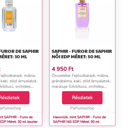
 FUROR DE SAPHIR
SAPHIR - FUROR DE SAPHIR
MÉRET: 30 ML
NŐI EDP MÉRET: 50 ML
t
4 950
Ft
ejőszibarack, málna,
Összetétel Fejőszibarack, málna,
kaki, zöld árnyalatok,
gránátalma, kaki, zöld árnyalatok,
vlótusz, orchidea,
maracuja Szívlótusz, orchidea,
gnólia Alappacsuli,
champaca magnólia Alappacsuli,
anília, pézsma, ibolya,
Részletek
borostyán, vanília, pézsma, ibolya,
Részletek
mahagóni...
arfumeshop
Parfumeshop
nt SAPHIR - Furor de
Hasonlók, mint SAPHIR - Furor de
R Női EDP Méret: 30 ml teszter
SAPHIR Női EDP Méret: 50 ml