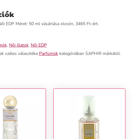
ciók
i EDP Méret: 50 ml vásárlása olcsón, 3465 Ft-ért.
mök
,
Női illatok
,
Női EDP
ek széles választéka
Parfümök
kategóriában SAPHIR márkától.