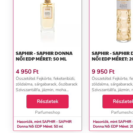
SAPHIR - SAPHIR DONNA
SAPHIR - SAPHIR
NŐI EDP MÉRET: 50 ML
NŐI EDP MÉRET: 2
4 950
Ft
9 950
Ft
Összetétel Fejkörte, feketeribizli,
Összetétel Fejkörte, fek
zöldalma, sárgabarack, őszibarack
zöldalma, sárgabarack,
Szívszantálfa, jázmin, moha
Szívszantálfa, jázmin,
Alapcédrus, vanília, pézsma...
Alapcédrus, vanília, pé
Részletek
Részlete
Parfumeshop
Parfumesh
Hasonlók, mint SAPHIR - SAPHIR
Hasonlók, mint SAPHIR 
Donna Női EDP Méret: 50 ml
Donna Női EDP Méret: 