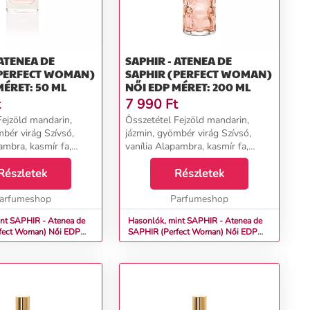
SAPHIR - ATENEA DE
(PERFECT WOMAN)
SAPHIR (PERFECT WOMAN)
MÉRET: 50 ML
NŐI EDP MÉRET: 200 ML
t
7 990
Ft
Fejzöld mandarin,
Összetétel Fejzöld mandarin,
mbér virág Szívsó,
jázmin, gyömbér virág Szívsó,
ambra, kasmír fa,
vanília Alapambra, kasmír fa,
tál fa &nbsp; ...
szantál fa &nbsp; ...
Részletek
Részletek
arfumeshop
Parfumeshop
APHIR - Atenea de
Hasonlók, mint SAPHIR - Atenea de
 Woman) Női EDP
SAPHIR (Perfect Woman) Női EDP
Méret: 200 ml