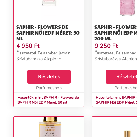
SAPHIR - FLOWERS DE
SAPHIR - FLOWER
SAPHIR NŐI EDP MÉRET: 50
SAPHIR NŐI EDP MÉRET:
ML
200 ML
4 950
Ft
9 250
Ft
Összetétel Fejsambac jázmin
Összetétel Fejsambac 
Szívtubarózsa Alaplonc...
Szívtubarózsa Alaplonc
Részletek
Részlete
Parfumeshop
Parfumesh
Hasonlók, mint SAPHIR - Flowers de
Hasonlók, mint SAPHIR 
SAPHIR Női EDP Méret: 50 ml
SAPHIR Női EDP Méret