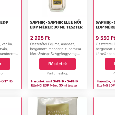
SAPHIR - SAPHIR ELLE NŐI
SAPHIR - S
EDP MÉRET: 30 ML TESZTER
EDP MÉRE
2 995
Ft
9 550
F
 vanília,
Összetétel Fejlime, ananász,
Összetétel F
tyán,
bergamott, mandarin, tubarózsa,
bergamott, 
apambrette
körte&nbsp; Szívgyöngyvirág,
körte&nbsp;
virág...
jázmin, heliotrop, ibolyagyökér
jázmin, heli
k
Alapcédrus, ambra, szantálfa,
Részletek
Alapcédrus,
vanília, pézsma...
vanília, pézs
op
Parfumeshop
P
ONY Női
Hasonlók, mint SAPHIR - SAPHIR
Hasonlók, m
Elle Női EDP Méret: 30 ml teszter
Elle Női 