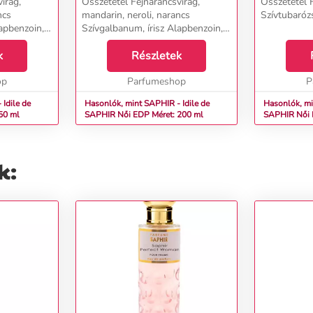
irág,
Összetétel Fejnarancsvirág,
Összetétel 
ncs
mandarin, neroli, narancs
Szívtubarózs
apbenzoin,
Szívgalbanum, írisz Alapbenzoin,
..
cédrus, tömjén, vetiver...
k
Részletek
op
Parfumeshop
P
Idile de
Hasonlók, mint SAPHIR - Idile de
Hasonlók, mi
: 50 ml
SAPHIR Női EDP Méret: 200 ml
SAPHI
k: