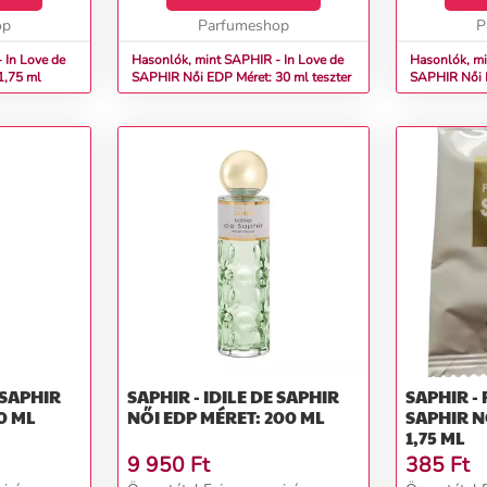
op
Parfumeshop
P
 In Love de
Hasonlók, mint SAPHIR - In Love de
Hasonlók, mi
: 1,75 ml
SAPHIR Női EDP Méret: 30 ml teszter
SAPHI
 SAPHIR
SAPHIR - IDILE DE SAPHIR
SAPHIR -
0 ML
NŐI EDP MÉRET: 200 ML
SAPHIR NŐI EDP MÉRET:
1,75 ML
9 950
Ft
385
Ft