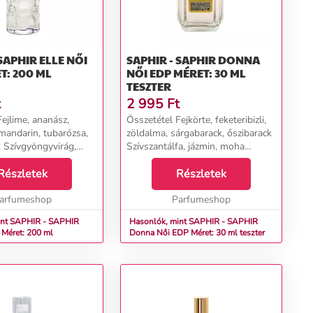
APHIR ELLE NŐI
SAPHIR - SAPHIR DONNA
T: 200 ML
NŐI EDP MÉRET: 30 ML
TESZTER
t
2 995
Ft
ejlime, ananász,
Összetétel Fejkörte, feketeribizli,
mandarin, tubarózsa,
zöldalma, sárgabarack, őszibarack
 Szívgyöngyvirág,
Szívszantálfa, jázmin, moha
otrop, ibolyagyökér
Alapcédrus, vanília, pézsma...
 ambra, szantálfa,
Részletek
Részletek
ma...
arfumeshop
Parfumeshop
int SAPHIR - SAPHIR
Hasonlók, mint SAPHIR - SAPHIR
EDP Méret: 200 ml
Donna Női EDP Méret: 30 ml teszter