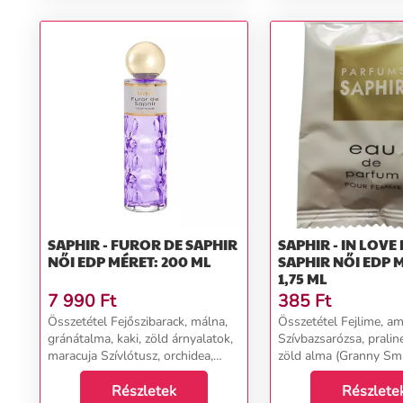
SAPHIR - FUROR DE SAPHIR
SAPHIR - IN LOVE
NŐI EDP MÉRET: 200 ML
SAPHIR NŐI EDP MÉRET:
1,75 ML
7 990
Ft
385
Ft
Összetétel Fejőszibarack, málna,
Összetétel Fejlime, am
gránátalma, kaki, zöld árnyalatok,
Szívbazsarózsa, pralin
maracuja Szívlótusz, orchidea,
zöld alma (Granny Smi
champaca magnólia Alappacsuli,
Alappézsma, almafa, 
borostyán, vanília, pézsma, ibolya,
Részletek
cédrusfa...
Részlete