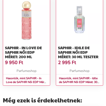
SAPHIR - IN LOVE DE
SAPHIR - IDILE DE
SAPHIR NŐI EDP
SAPHIR NŐI EDP
MÉRET: 200 ML
MÉRET: 30 ML TESZTER
9 950
Ft
2 995
Ft
Parfumeshop
Parfumeshop
Hasonlók, mint SAPHIR - In
Hasonlók, mint SAPHIR - Idile
Love de SAPHIR Női EDP Méret:
de SAPHIR Női EDP Méret: 30
200 ml
ml teszter
Még ezek is érdekelhetnek: