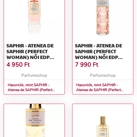
SAPHIR - ATENEA DE
SAPHIR - ATENEA DE
SAPHIR (PERFECT
SAPHIR (PERFECT
WOMAN) NŐI EDP
WOMAN) NŐI EDP
MÉRET: 50 ML
MÉRET: 200 ML
4 950
Ft
7 990
Ft
Parfumeshop
Parfumeshop
Hasonlók, mint SAPHIR -
Hasonlók, mint SAPHIR -
Atenea de SAPHIR (Perfect
Atenea de SAPHIR (Perfect
Woman) Női EDP Méret: 50 ml
Woman) Női EDP Méret: 200 ml