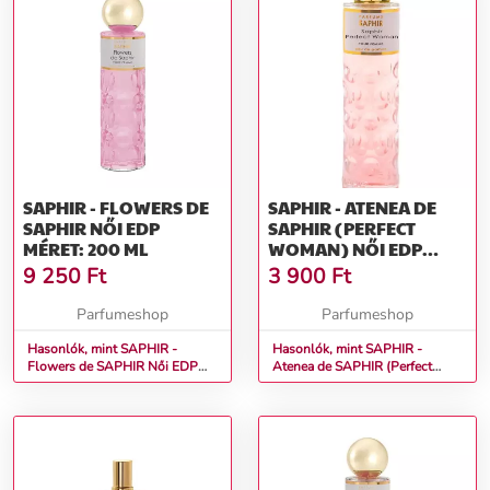
SAPHIR - FLOWERS DE
SAPHIR - ATENEA DE
SAPHIR NŐI EDP
SAPHIR (PERFECT
MÉRET: 200 ML
WOMAN) NŐI EDP
MÉRET: 30 ML
9 250
Ft
3 900
Ft
Parfumeshop
Parfumeshop
Hasonlók, mint SAPHIR -
Hasonlók, mint SAPHIR -
Flowers de SAPHIR Női EDP
Atenea de SAPHIR (Perfect
Méret: 200 ml
Woman) Női EDP Méret: 30 ml