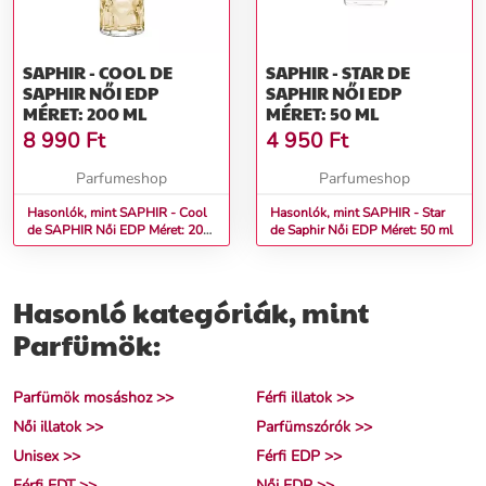
SAPHIR - COOL DE
SAPHIR - STAR DE
SAPHIR NŐI EDP
SAPHIR NŐI EDP
MÉRET: 200 ML
MÉRET: 50 ML
8 990
Ft
4 950
Ft
Parfumeshop
Parfumeshop
Hasonlók, mint SAPHIR - Cool
Hasonlók, mint SAPHIR - Star
de SAPHIR Női EDP Méret: 200
de Saphir Női EDP Méret: 50 ml
ml
Hasonló kategóriák, mint
Parfümök:
Parfümök mosáshoz >>
Férfi illatok >>
Női illatok >>
Parfümszórók >>
Unisex >>
Férfi EDP >>
Férfi EDT >>
Női EDP >>