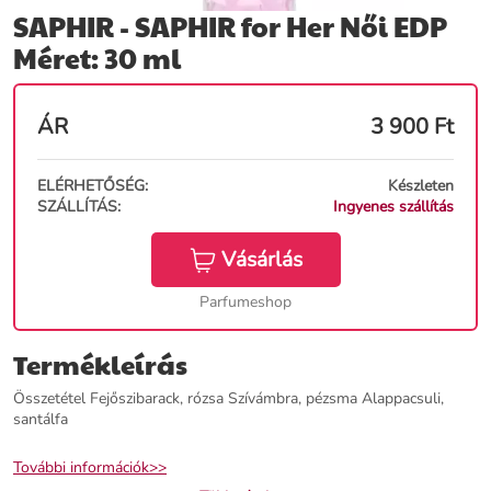
SAPHIR - SAPHIR for Her Női EDP
Méret: 30 ml
ÁR
3 900
Ft
ELÉRHETŐSÉG:
Készleten
SZÁLLÍTÁS:
Ingyenes szállítás
Vásárlás
Parfumeshop
Termékleírás
Összetétel Fejőszibarack, rózsa Szívámbra, pézsma Alappacsuli,
santálfa
További információk>>