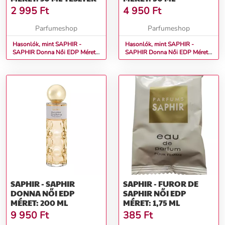
2 995
Ft
4 950
Ft
Parfumeshop
Parfumeshop
Hasonlók, mint SAPHIR -
Hasonlók, mint SAPHIR -
SAPHIR Donna Női EDP Méret:
SAPHIR Donna Női EDP Méret:
30 ml teszter
50 ml
SAPHIR - SAPHIR
SAPHIR - FUROR DE
DONNA NŐI EDP
SAPHIR NŐI EDP
MÉRET: 200 ML
MÉRET: 1,75 ML
9 950
Ft
385
Ft