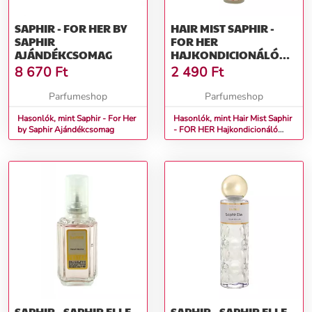
SAPHIR - FOR HER BY
HAIR MIST SAPHIR -
SAPHIR
FOR HER
AJÁNDÉKCSOMAG
HAJKONDICIONÁLÓ
SPRAY - 75ML
8 670
Ft
2 490
Ft
Parfumeshop
Parfumeshop
Hasonlók, mint Saphir - For Her
Hasonlók, mint Hair Mist Saphir
by Saphir Ajándékcsomag
- FOR HER Hajkondicionáló
spray - 75ml
SAPHIR - SAPHIR ELLE
SAPHIR - SAPHIR ELLE