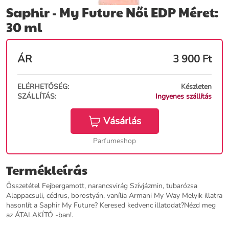
Saphir - My Future Női EDP Méret:
30 ml
ÁR
3 900
Ft
ELÉRHETŐSÉG:
Készleten
SZÁLLÍTÁS:
Ingyenes szállítás
Vásárlás
Parfumeshop
Termékleírás
Összetétel Fejbergamott, narancsvirág Szívjázmin, tubarózsa
Alappacsuli, cédrus, borostyán, vanília Armani My Way Melyik illatra
hasonlít a Saphir My Future? Keresed kedvenc illatodat?Nézd meg
az ÁTALAKÍTÓ -ban!.