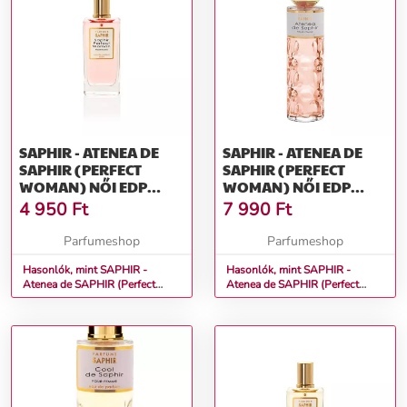
SAPHIR - ATENEA DE
SAPHIR - ATENEA DE
SAPHIR (PERFECT
SAPHIR (PERFECT
WOMAN) NŐI EDP
WOMAN) NŐI EDP
MÉRET: 50 ML
MÉRET: 200 ML
4 950
Ft
7 990
Ft
Parfumeshop
Parfumeshop
Hasonlók, mint SAPHIR -
Hasonlók, mint SAPHIR -
Atenea de SAPHIR (Perfect
Atenea de SAPHIR (Perfect
Woman) Női EDP Méret: 50 ml
Woman) Női EDP Méret: 200 ml