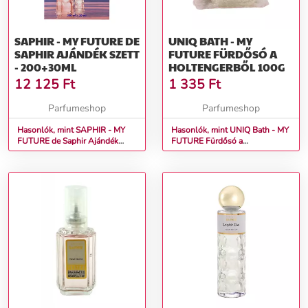
SAPHIR - MY FUTURE DE
UNIQ BATH - MY
SAPHIR AJÁNDÉK SZETT
FUTURE FÜRDŐSÓ A
- 200+30ML
HOLTENGERBŐL 100G
12 125
Ft
1 335
Ft
Parfumeshop
Parfumeshop
Hasonlók, mint SAPHIR - MY
Hasonlók, mint UNIQ Bath - MY
FUTURE de Saphir Ajándék
FUTURE Fürdősó a
szett - 200+30ml
holtengerből 100g