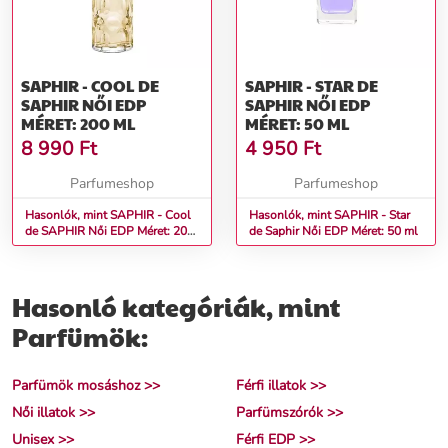
SAPHIR - COOL DE
SAPHIR - STAR DE
SAPHIR NŐI EDP
SAPHIR NŐI EDP
MÉRET: 200 ML
MÉRET: 50 ML
8 990
Ft
4 950
Ft
Parfumeshop
Parfumeshop
Hasonlók, mint SAPHIR - Cool
Hasonlók, mint SAPHIR - Star
de SAPHIR Női EDP Méret: 200
de Saphir Női EDP Méret: 50 ml
ml
Hasonló kategóriák, mint
Parfümök:
Parfümök mosáshoz >>
Férfi illatok >>
Női illatok >>
Parfümszórók >>
Unisex >>
Férfi EDP >>