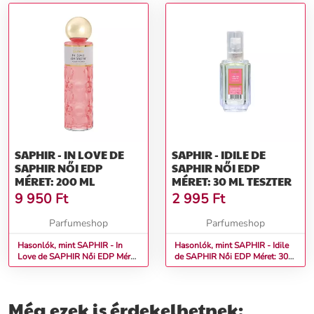
SAPHIR - IN LOVE DE
SAPHIR - IDILE DE
SAPHIR NŐI EDP
SAPHIR NŐI EDP
MÉRET: 200 ML
MÉRET: 30 ML TESZTER
9 950
Ft
2 995
Ft
Parfumeshop
Parfumeshop
Hasonlók, mint SAPHIR - In
Hasonlók, mint SAPHIR - Idile
Love de SAPHIR Női EDP Méret:
de SAPHIR Női EDP Méret: 30
200 ml
ml teszter
Még ezek is érdekelhetnek: