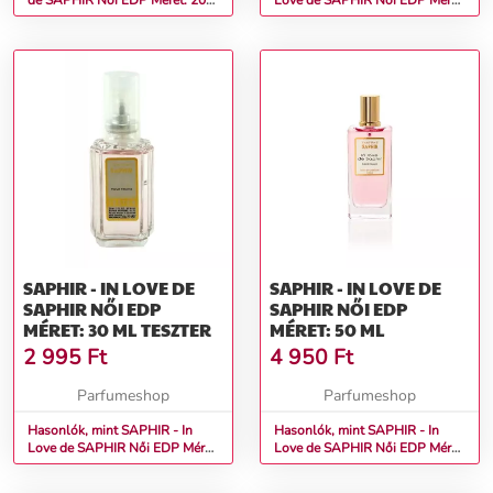
de SAPHIR Női EDP Méret: 200
Love de SAPHIR Női EDP Méret:
ml
1,75 ml
SAPHIR - IN LOVE DE
SAPHIR - IN LOVE DE
SAPHIR NŐI EDP
SAPHIR NŐI EDP
MÉRET: 30 ML TESZTER
MÉRET: 50 ML
2 995
Ft
4 950
Ft
Parfumeshop
Parfumeshop
Hasonlók, mint SAPHIR - In
Hasonlók, mint SAPHIR - In
Love de SAPHIR Női EDP Méret:
Love de SAPHIR Női EDP Méret:
30 ml teszter
50 ml