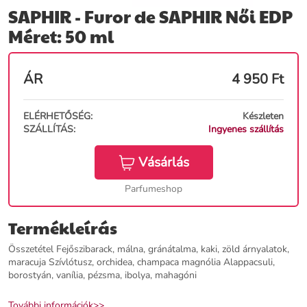
SAPHIR - Furor de SAPHIR Női EDP
Méret: 50 ml
ÁR
4 950
Ft
ELÉRHETŐSÉG:
Készleten
SZÁLLÍTÁS:
Ingyenes szállítás
Vásárlás
Parfumeshop
Termékleírás
Összetétel Fejőszibarack, málna, gránátalma, kaki, zöld árnyalatok,
maracuja Szívlótusz, orchidea, champaca magnólia Alappacsuli,
borostyán, vanília, pézsma, ibolya, mahagóni
További információk>>