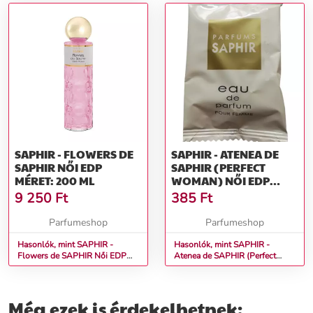
SAPHIR - FLOWERS DE
SAPHIR - ATENEA DE
SAPHIR NŐI EDP
SAPHIR (PERFECT
MÉRET: 200 ML
WOMAN) NŐI EDP
MÉRET: 1,75 ML
9 250
Ft
385
Ft
Parfumeshop
Parfumeshop
Hasonlók, mint SAPHIR -
Hasonlók, mint SAPHIR -
Flowers de SAPHIR Női EDP
Atenea de SAPHIR (Perfect
Méret: 200 ml
Woman) Női EDP Méret: 1,75
ml
Még ezek is érdekelhetnek: