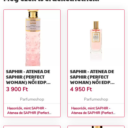
SAPHIR - ATENEA DE
SAPHIR - ATENEA DE
SAPHIR (PERFECT
SAPHIR (PERFECT
WOMAN) NŐI EDP
WOMAN) NŐI EDP
MÉRET: 30 ML
MÉRET: 50 ML
3 900
Ft
4 950
Ft
Parfumeshop
Parfumeshop
Hasonlók, mint SAPHIR -
Hasonlók, mint SAPHIR -
Atenea de SAPHIR (Perfect
Atenea de SAPHIR (Perfect
Woman) Női EDP Méret: 30 ml
Woman) Női EDP Méret: 50 ml