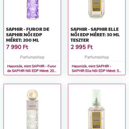
SAPHIR - FUROR DE
SAPHIR - SAPHIR ELLE
SAPHIR NŐI EDP
NŐI EDP MÉRET: 30 ML
MÉRET: 200 ML
TESZTER
7 990
Ft
2 995
Ft
Parfumeshop
Parfumeshop
Hasonlók, mint SAPHIR - Furor
Hasonlók, mint SAPHIR -
de SAPHIR Női EDP Méret: 200
SAPHIR Elle Női EDP Méret: 30
ml
ml teszter