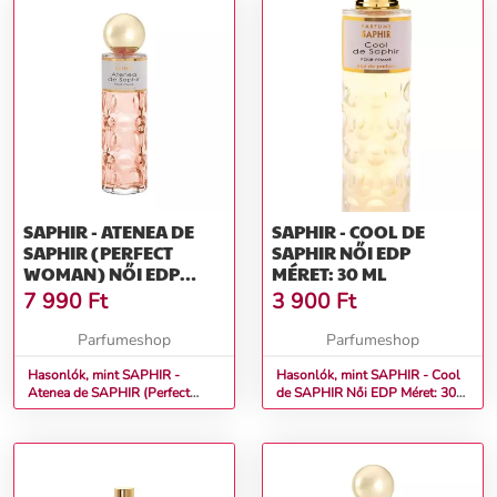
SAPHIR - ATENEA DE
SAPHIR - COOL DE
SAPHIR (PERFECT
SAPHIR NŐI EDP
WOMAN) NŐI EDP
MÉRET: 30 ML
MÉRET: 200 ML
7 990
Ft
3 900
Ft
Parfumeshop
Parfumeshop
Hasonlók, mint SAPHIR -
Hasonlók, mint SAPHIR - Cool
Atenea de SAPHIR (Perfect
de SAPHIR Női EDP Méret: 30
Woman) Női EDP Méret: 200 ml
ml