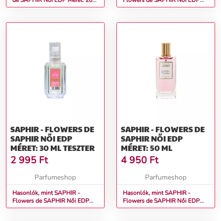
de SAPHIR Női EDP Méret: 200
Flowers de SAPHIR Női EDP
ml
Méret: 1,75 ml
SAPHIR - FLOWERS DE
SAPHIR - FLOWERS DE
SAPHIR NŐI EDP
SAPHIR NŐI EDP
MÉRET: 30 ML TESZTER
MÉRET: 50 ML
2 995
Ft
4 950
Ft
Parfumeshop
Parfumeshop
Hasonlók, mint SAPHIR -
Hasonlók, mint SAPHIR -
Flowers de SAPHIR Női EDP
Flowers de SAPHIR Női EDP
Méret: 30 ml teszter
Méret: 50 ml