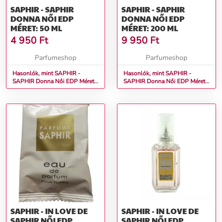
SAPHIR - SAPHIR
SAPHIR - SAPHIR
DONNA NŐI EDP
DONNA NŐI EDP
MÉRET: 50 ML
MÉRET: 200 ML
4 950
Ft
9 950
Ft
Parfumeshop
Parfumeshop
Hasonlók, mint SAPHIR -
Hasonlók, mint SAPHIR -
SAPHIR Donna Női EDP Méret:
SAPHIR Donna Női EDP Méret:
50 ml
200 ml
SAPHIR - IN LOVE DE
SAPHIR - IN LOVE DE
SAPHIR NŐI EDP
SAPHIR NŐI EDP