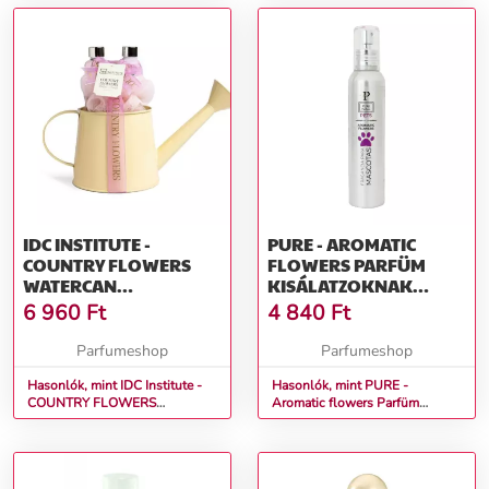
IDC INSTITUTE -
PURE - AROMATIC
COUNTRY FLOWERS
FLOWERS PARFÜM
WATERCAN
KISÁLATZOKNAK
AJÁNDÉKCSOMAG
150ML
6 960
Ft
4 840
Ft
Parfumeshop
Parfumeshop
Hasonlók, mint IDC Institute -
Hasonlók, mint PURE -
COUNTRY FLOWERS
Aromatic flowers Parfüm
WATERCAN Ajándékcsomag
kisálatzoknak 150ml