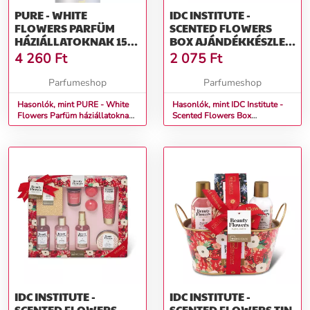
PURE - WHITE
IDC INSTITUTE -
FLOWERS PARFÜM
SCENTED FLOWERS
HÁZIÁLLATOKNAK 150
BOX AJÁNDÉKKÉSZLET
ML
NŐKNEK
4 260
Ft
2 075
Ft
Parfumeshop
Parfumeshop
Hasonlók, mint PURE - White
Hasonlók, mint IDC Institute -
Flowers Parfüm háziállatoknak
Scented Flowers Box
150 ml
Ajándékkészlet nőknek
IDC INSTITUTE -
IDC INSTITUTE -
SCENTED FLOWERS
SCENTED FLOWERS TIN