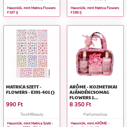
Hasonlók, mint Matrica Flowers
Hasonlók, mint Matrica Flowers
F197 ()
F199 ()
MATRICA SZETT -
ARÔME - KOZMETIKAI
FLOWERS - E391-401 ()
AJÁNDÉKCSOMAG
FLOWERS 1
AJÁNDÉKCSOMAG
990
Ft
8 350
Ft
TwoMBeauty
Parfumeshop
Hasonlók, mint Matrica Szett -
Hasonlók, mint ARÔME -