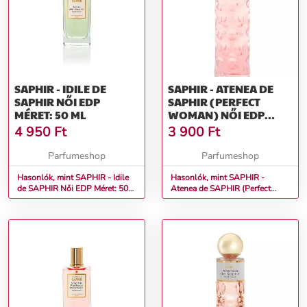
SAPHIR - IDILE DE
SAPHIR - ATENEA DE
SAPHIR NŐI EDP
SAPHIR (PERFECT
MÉRET: 50 ML
WOMAN) NŐI EDP
MÉRET: 30 ML
4 950
Ft
3 900
Ft
Parfumeshop
Parfumeshop
Hasonlók, mint SAPHIR - Idile
Hasonlók, mint SAPHIR -
de SAPHIR Női EDP Méret: 50
Atenea de SAPHIR (Perfect
ml
Woman) Női EDP Méret: 30 ml