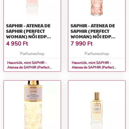
SAPHIR - ATENEA DE
SAPHIR - ATENEA DE
SAPHIR (PERFECT
SAPHIR (PERFECT
WOMAN) NŐI EDP
WOMAN) NŐI EDP
MÉRET: 50 ML
MÉRET: 200 ML
4 950
Ft
7 990
Ft
Parfumeshop
Parfumeshop
Hasonlók, mint SAPHIR -
Hasonlók, mint SAPHIR -
Atenea de SAPHIR (Perfect
Atenea de SAPHIR (Perfect
Woman) Női EDP Méret: 50 ml
Woman) Női EDP Méret: 200 ml