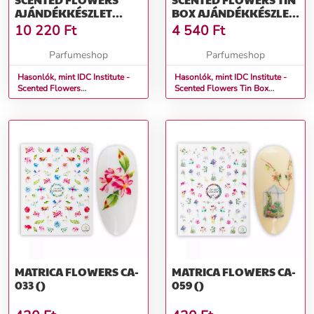
AJÁNDÉKKÉSZLET
BOX AJÁNDÉKKÉSZLET
NŐKNEK
NŐKNEK
10 220
Ft
4 540
Ft
Parfumeshop
Parfumeshop
Hasonlók, mint IDC Institute -
Hasonlók, mint IDC Institute -
Scented Flowers
Scented Flowers Tin Box
Ajándékkészlet nőknek
Ajándékkészlet nőknek
MATRICA FLOWERS CA-
MATRICA FLOWERS CA-
033 ()
059 ()