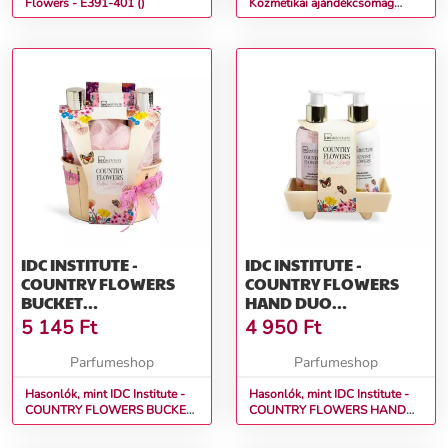
Flowers - E391-401 ()
Kozmetikai ajándékcsomag
FLOWERS 1 Ajándékcsomag
IDC INSTITUTE -
IDC INSTITUTE -
COUNTRY FLOWERS
COUNTRY FLOWERS
BUCKET
HAND DUO
AJÁNDÉKCSOMAG
AJÁNDÉKCSOMAG
5 145
Ft
4 950
Ft
Parfumeshop
Parfumeshop
Hasonlók, mint IDC Institute -
Hasonlók, mint IDC Institute -
COUNTRY FLOWERS BUCKET
COUNTRY FLOWERS HAND
Ajándékcsomag
DUO Ajándékcsomag