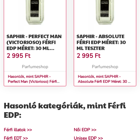
SAPHIR - PERFECT MAN
SAPHIR - ABSOLUTE
(VICTORIOSO) FÉRFI
FÉRFI EDP MÉRET: 30
EDP MÉRET: 30 ML
ML TESZTER
TESZTER
2 995
Ft
2 995
Ft
Parfumeshop
Parfumeshop
Hasonlók, mint SAPHIR -
Hasonlók, mint SAPHIR -
Perfect Man (Victorioso) Férfi
Absolute Férfi EDP Méret: 30 ml
EDP Méret: 30 ml teszter
teszter
Hasonló kategóriák, mint Férfi
EDP:
Férfi illatok >>
Női EDP >>
Férfi EDT >>
Unisex EDP >>