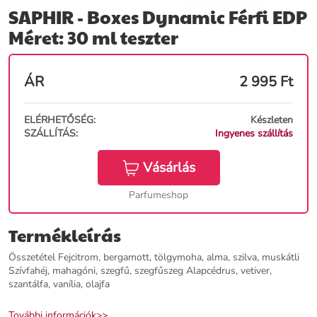
SAPHIR - Boxes Dynamic Férfi EDP
Méret: 30 ml teszter
ÁR
2 995
Ft
ELÉRHETŐSÉG:
Készleten
SZÁLLÍTÁS:
Ingyenes szállítás
Vásárlás
Parfumeshop
Termékleírás
Összetétel Fejcitrom, bergamott, tölgymoha, alma, szilva, muskátli
Szívfahéj, mahagóni, szegfű, szegfűszeg Alapcédrus, vetiver,
szantálfa, vanília, olajfa
További információk>>