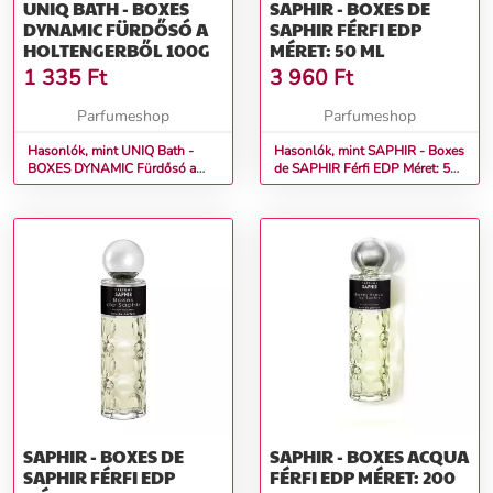
UNIQ BATH - BOXES
SAPHIR - BOXES DE
DYNAMIC FÜRDŐSÓ A
SAPHIR FÉRFI EDP
HOLTENGERBŐL 100G
MÉRET: 50 ML
1 335
Ft
3 960
Ft
Parfumeshop
Parfumeshop
Hasonlók, mint UNIQ Bath -
Hasonlók, mint SAPHIR - Boxes
BOXES DYNAMIC Fürdősó a
de SAPHIR Férfi EDP Méret: 50
holtengerből 100g
ml
SAPHIR - BOXES DE
SAPHIR - BOXES ACQUA
SAPHIR FÉRFI EDP
FÉRFI EDP MÉRET: 200