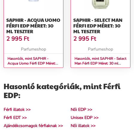
SAPHIR - ACQUA UOMO
SAPHIR - SELECT MAN
FÉRFI EDP MÉRET: 30
FÉRFI EDP MÉRET: 30
ML TESZTER
ML TESZTER
2 995
Ft
2 995
Ft
Parfumeshop
Parfumeshop
Hasonlók, mint SAPHIR -
Hasonlók, mint SAPHIR - Select
Acqua Uomo Férfi EDP Méret:
Man Férfi EDP Méret: 30 ml
30 ml teszter
teszter
Hasonló kategóriák, mint Férfi
EDP:
Férfi illatok >>
Női EDP >>
Férfi EDT >>
Unisex EDP >>
Ajándékcsomagok férfiaknak >>
Női illatok >>