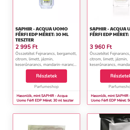
SAPHIR - ACQUA UOMO
SAPHIR - ACQUA
FÉRFI EDP MÉRET: 30 ML
FÉRFI EDP MÉRET:
TESZTER
2 995
Ft
3 960
Ft
Összetétel Fejnarancs, bergamott,
Összetétel Fejnarancs
citrom, limett, jázmin,
citrom, limett, jázmin,
keserűnarancs, mandarin-narancs
keserűnarancs, manda
aroma Szívszerecsendió, ciklamen,
aroma Szívszerecsendi
koriander, rezeda, jázmin, jácint,
Részletek
koriander, rezeda, jázmi
Részlete
tengeri árnyalatok, kalon,
tengeri árnyalatok, kal
őszibarack, ró...
Parfumeshop
őszibarack, ró...
Parfumesh
Hasonlók, mint SAPHIR - Acqua
Hasonlók, mint SAPHIR 
Uomo Férfi EDP Méret: 30 ml teszter
Uomo Férfi EDP Méret: 