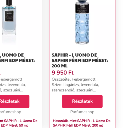
 L UOMO DE
SAPHIR - L UOMO DE
SAPHIR FÉRFI EDP MÉRET:
200 ML
t
9 950
Ft
Fejbergamott
Összetétel Fejbergamott
nizs, levendula,
Szívcsillagánizs, levendula,
ó, szecsuáni
szerecsendió, szecsuáni
ék Alapambroxan,
fűszerkeverék Alapambroxan,
Részletek
vanília...
Részletek
arfumeshop
Parfumeshop
int SAPHIR - L Uomo De
Hasonlók, mint SAPHIR - L Uomo De
R Férfi EDP Méret: 50 ml
SAPHIR Férfi EDP Méret: 200 ml