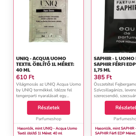
UNIQ - ACQUA UOMO
SAPHIR - L UOMO
TEXTIL ÖBLÍTŐ 1L MÉRET:
SAPHIR FÉRFI EDP MÉRET:
40 ML
1,75 ML
610
Ft
385
Ft
Világmosás az UNIQ Acqua Uomo
Összetétel Fejbergam
by UNIQ termékkel. Idézze fel
Szívcsillagánizs, leven
tengerparti nyaralásait egy
szerecsendió, szecsuán
energikus illatkombinációval,
fűszerkeverék Alapam
amely illatosítja a szennyest.
Részletek
vanília...
Részlete
Mandarin, borostyán és
bergamott a domináns összet...
Parfumeshop
Parfumesh
Hasonlók, mint UNIQ - Acqua Uomo
Hasonlók, mint SAPHIR 
Textil öblítő 1l Méret: 40 ml
SAPHIR Férfi EDP Mér