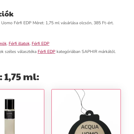
ciók
omo Férfi EDP Méret: 1,75 ml vásárlása olcsón, 385 Ft-ért.
mök
,
Férfi illatok
,
Férfi EDP
ek széles választéka
Férfi EDP
kategóriában SAPHIR márkától.
1,75 ml: