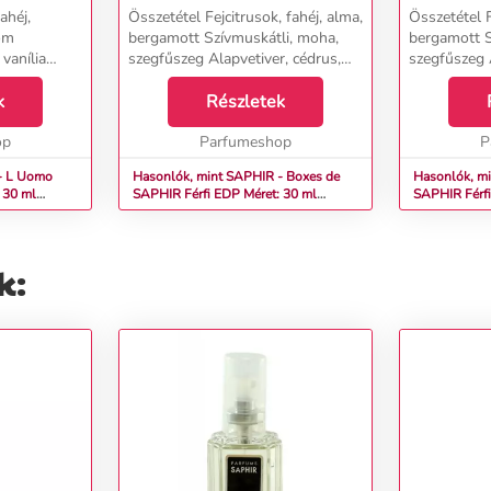
ahéj,
Összetétel Fejcitrusok, fahéj, alma,
Összetétel F
om
bergamott Szívmuskátli, moha,
bergamott S
vanília
szegfűszeg Alapvetiver, cédrus,
szegfűszeg 
ökér, haiti
szantálfa, fás tónusok &nbsp; ...
k
Részletek
op
Parfumeshop
P
- L Uomo
Hasonlók, mint SAPHIR - Boxes de
Hasonlók, mi
SAPHIR Férfi EDP Méret: 30 ml
SAPHI
teszter
k: