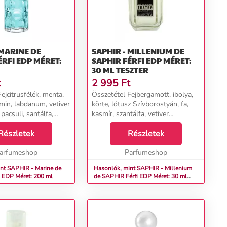
 MARINE DE
SAPHIR - MILLENIUM DE
SAPHIR FÉRFI EDP MÉRET:
30 ML TESZTER
t
2 995
Ft
ejcitrusfélék, menta,
Összetétel Fejbergamott, ibolya,
zmin, labdanum, vetiver
körte, lótusz Szívborostyán, fa,
pacsuli, santálfa,
kasmír, szantálfa, vetiver
Alapbenzoin, tömjén, méz,
Részletek
pézsma, tonka bab...
Részletek
arfumeshop
Parfumeshop
nt SAPHIR - Marine de
Hasonlók, mint SAPHIR - Millenium
R Férfi EDP Méret: 200 ml
de SAPHIR Férfi EDP Méret: 30 ml
teszter