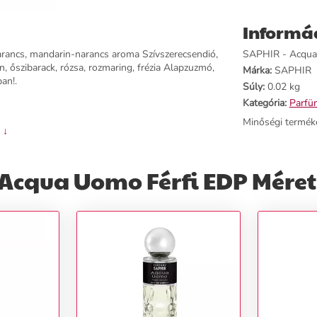
Informá
narancs, mandarin-narancs aroma Szívszerecsendió,
SAPHIR - Acqua U
on, őszibarack, rózsa, rozmaring, frézia Alapzuzmó,
Márka:
SAPHIR
an!.
Súly:
0.02 kg
Kategória:
Parfü
Minőségi termék
 ↓
Acqua Uomo Férfi EDP Méret: 