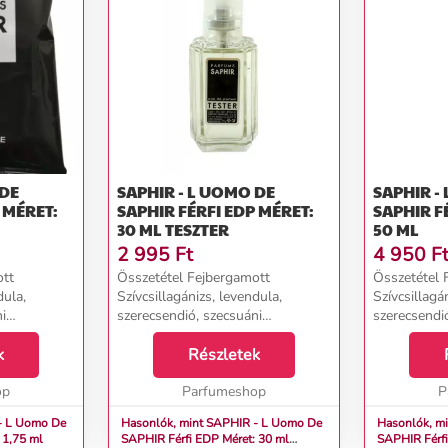
 DE
SAPHIR - L UOMO DE
SAPHIR -
SAPHIR FÉRFI EDP MÉRET:
SAPHIR FÉRFI EDP MÉRET:
30 ML TESZTER
50 ML
2 995
Ft
4 950
F
ott
Összetétel Fejbergamott
Összetétel 
dula,
Szívcsillagánizs, levendula,
Szívcsillagá
i
szerecsendió, szecsuáni
szerecsendi
broxan,
fűszerkeverék Alapambroxan,
fűszerkever
k
vanília...
Részletek
vanília...
op
Parfumeshop
P
- L Uomo De
Hasonlók, mint SAPHIR - L Uomo De
Hasonlók, m
et: 1,75 ml
SAPHIR Férfi EDP Méret: 30 ml
SAPHI