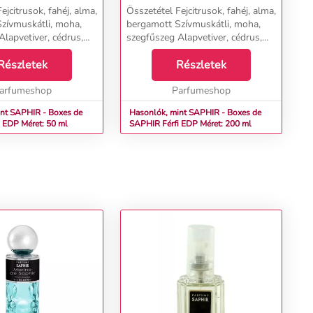
ejcitrusok, fahéj, alma,
Összetétel Fejcitrusok, fahéj, alma,
zívmuskátli, moha,
bergamott Szívmuskátli, moha,
Alapvetiver, cédrus,
szegfűszeg Alapvetiver, cédrus,
szantálfa, fás tónusok &nbsp; ...
szantálfa, fás tónusok ...
Részletek
Részletek
arfumeshop
Parfumeshop
nt SAPHIR - Boxes de
Hasonlók, mint SAPHIR - Boxes de
R Férfi EDP Méret: 50 ml
SAPHIR Férfi EDP Méret: 200 ml