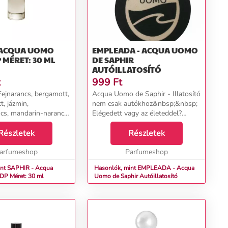
- ACQUA UOMO
EMPLEADA - ACQUA UOMO
P MÉRET: 30 ML
DE SAPHIR
AUTÓILLATOSÍTÓ
t
999
Ft
Fejnarancs, bergamott,
Acqua Uomo de Saphir - Illatosító
t, jázmin,
nem csak autókhoz&nbsp;&nbsp;
cs, mandarin-narancs
Elégedett vagy az életeddel?
zerecsendió, ciklamen,
Hagyd, hogy az&nbsp;Acqua de
zeda, jázmin, jácint,
Részletek
Saphir illata aktívan beszéljen Ön
Részletek
alatok, kalon,
helyett. Ez az illat igazi férfivá tesz.
ó...
arfumeshop
Po...
Parfumeshop
int SAPHIR - Acqua
Hasonlók, mint EMPLEADA - Acqua
rfi EDP Méret: 30 ml
Uomo de Saphir Autóillatosító