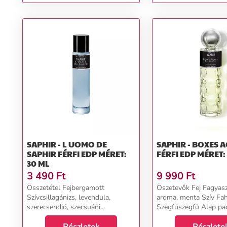
SAPHIR - L UOMO DE
SAPHIR - BOXES 
SAPHIR FÉRFI EDP MÉRET:
FÉRFI EDP MÉRET:
30 ML
3 490
Ft
9 990
Ft
Összetétel Fejbergamott
Öszetevők Fej Fagyasz
Szívcsillagánizs, levendula,
aroma, menta Szív Fah
szerecsendió, szecsuáni
Szegfűszegfű Alap pac
fűszerkeverék Alapambroxan,
kasmírfa...
vanília...