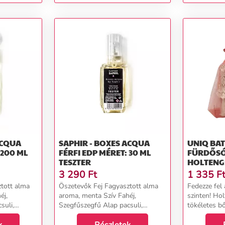
teszter
ACQUA
SAPHIR - BOXES ACQUA
UNIQ BA
 200 ML
FÉRFI EDP MÉRET: 30 ML
FÜRDŐSÓ
TESZTER
HOLTENG
3 290
Ft
1 335
F
tott alma
Öszetevők Fej Fagyasztott alma
Fedezze fel 
éj,
aroma, menta Szív Fahéj,
szinten! Ho
suli,
Szegfűszegfű Alap pacsuli,
tökéletes b
kasmírfa...
ásványi any
ikonikus par