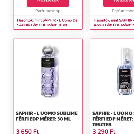
Részletek
Részlete
Parfumeshop
Parfumesh
Hasonlók, mint SAPHIR - L Uomo De
Hasonlók, mint SAPHIR 
SAPHIR Férfi EDP Méret: 30 ml
Acqua Férfi EDP Méret
SAPHIR - L UOMO SUBLIME
SAPHIR - L UOMO
FÉRFI EDP MÉRET: 30 ML
FÉRFI EDP MÉRET:
TESZTER
3 650
Ft
3 290
Ft