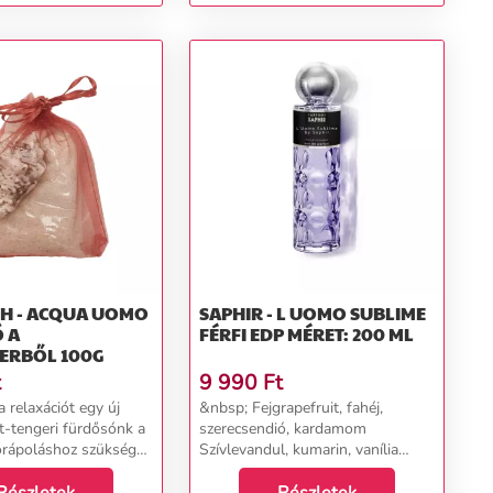
TH - ACQUA UOMO
SAPHIR - L UOMO SUBLIME
 A
FÉRFI EDP MÉRET: 200 ML
ERBŐL 100G
t
9 990
Ft
a relaxációt egy új
&nbsp; Fejgrapefruit, fahéj,
lt-tengeri fürdősónk a
szerecsendió, kardamom
őrápoláshoz szükséges
Szívlevandul, kumarin, vanília
agokat ötvözi az
AlapAmbergris, édesgyökér, haiti
füm által ihletett,
vetiver, pacsuli...