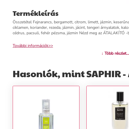
Termékleírás
Összetétel Fejnarancs, bergamott, citrom, limett, jázmin, keserű
ciklamen, koriander, rezeda, jázmin, jácint, tengeri árnyalatok, kal
cédrus, pacsuli, fehér pézsma, jázmin Nézd meg az ÁTALAKÍTÓ -b
További információk>>
↓ Több részlet...
Hasonlók, mint SAPHIR - 