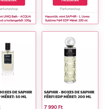
Részletek
Részletek
ó illattal....
arfumeshop
Parfumeshop
int UNIQ Bath - ACQUA
Hasonlók, mint SAPHIR - L Uomo
ürdősó a holtengerből 100g
Sublime Férfi EDP Méret: 200 ml
 BOXES DE SAPHIR
SAPHIR - BOXES DE SAPHIR
P MÉRET: 50 ML
FÉRFI EDP MÉRET: 200 ML
t
7 990
Ft