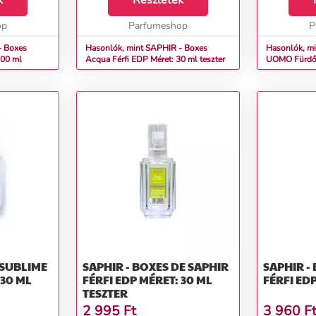
k
Részletek
magával ragad
op
Parfumeshop
P
- Boxes
Hasonlók, mint SAPHIR - Boxes
Hasonlók, m
: 200 ml
Acqua Férfi EDP Méret: 30 ml teszter
UOMO F
 SUBLIME
SAPHIR - BOXES DE SAPHIR
SAPHIR -
 30 ML
FÉRFI EDP MÉRET: 30 ML
FÉRFI ED
TESZTER
2 995
Ft
3 960
F