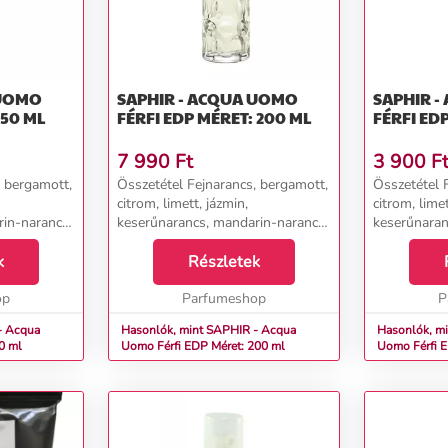
 UOMO
SAPHIR - ACQUA UOMO
SAPHIR 
 50 ML
FÉRFI EDP MÉRET: 200 ML
FÉRFI ED
7 990
Ft
3 900
F
, bergamott,
Összetétel Fejnarancs, bergamott,
Összetétel 
citrom, limett, jázmin,
citrom, limet
rin-narancs
keserűnarancs, mandarin-narancs
keserűnaran
ó, ciklamen,
aroma Szívszerecsendió, ciklamen,
aroma Szívs
n, jácint,
k
koriander, rezeda, jázmin, jácint,
Részletek
koriander, re
on,
tengeri árnyalatok, kalon,
tengeri árny
op
őszibarack, ró...
Parfumeshop
őszibarack, r
P
- Acqua
Hasonlók, mint SAPHIR - Acqua
Hasonlók, m
50 ml
Uomo Férfi EDP Méret: 200 ml
Uomo Fé