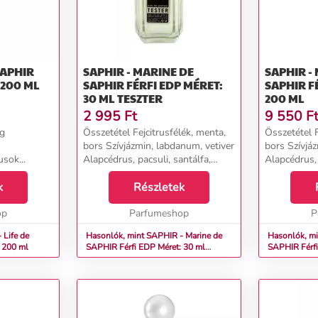
SAPHIR
SAPHIR - MARINE DE
SAPHIR -
 200 ML
SAPHIR FÉRFI EDP MÉRET:
SAPHIR FÉRFI EDP MÉRET:
30 ML TESZTER
200 ML
2 995
Ft
9 550
F
ag
Összetétel Fejcitrusfélék, menta,
Összetétel F
bors Szívjázmin, labdanum, vetiver
bors Szívjá
sok...
Alapcédrus, pacsuli, santálfa,
Alapcédrus, 
gyömbér...
gyömbér...
k
Részletek
op
Parfumeshop
P
 Life de
Hasonlók, mint SAPHIR - Marine de
Hasonlók, mi
et: 200 ml
SAPHIR Férfi EDP Méret: 30 ml
SAPHI
teszter