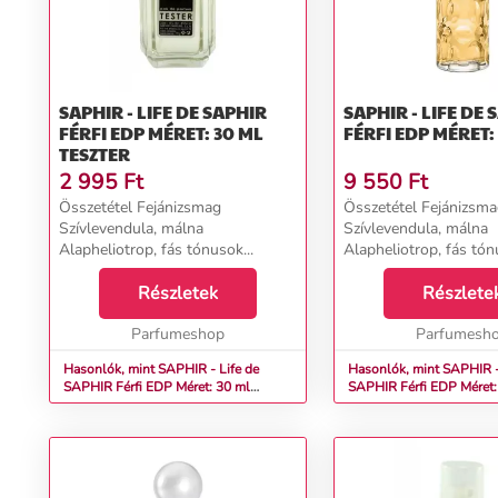
SAPHIR - LIFE DE SAPHIR
SAPHIR - LIFE DE 
FÉRFI EDP MÉRET: 30 ML
FÉRFI EDP MÉRET:
TESZTER
2 995
Ft
9 550
Ft
Összetétel Fejánizsmag
Összetétel Fejánizsm
Szívlevendula, málna
Szívlevendula, málna
Alapheliotrop, fás tónusok...
Alapheliotrop, fás tónu
Részletek
Részlete
Parfumeshop
Parfumesh
Hasonlók, mint SAPHIR - Life de
Hasonlók, mint SAPHIR -
SAPHIR Férfi EDP Méret: 30 ml
SAPHIR Férfi EDP Mér
teszter