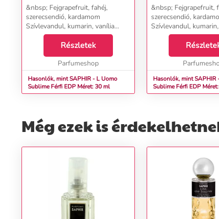
&nbsp; Fejgrapefruit, fahéj,
&nbsp; Fejgrapefruit, f
szerecsendió, kardamom
szerecsendió, kardam
Szívlevandul, kumarin, vanília
Szívlevandul, kumarin, 
AlapAmbergris, édesgyökér, haiti
AlapAmbergris, édesgy
vetiver, pacsuli...
Részletek
vetiver, pacsuli...
Részlete
Parfumeshop
Parfumesh
Hasonlók, mint SAPHIR - L Uomo
Hasonlók, mint SAPHIR 
Sublime Férfi EDP Méret: 30 ml
Sublime Férfi EDP Méret: 30 ml
teszter
Még ezek is érdekelhetne