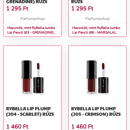
GRENADINE) RÚZS
RÚZS
1 295
Ft
1 295
Ft
Parfumeshop
Parfumeshop
Hasonlók, mint RyBella Jumbo
Hasonlók, mint RyBella Jumbo
Lip Pencil (63 - GRENADINE)
Lip Pencil (66 - MARSALA)
Rúzs
Rúzs
RYBELLA LIP PLUMP
RYBELLA LIP PLUMP
(204 - SCARLET) RÚZS
(205 - CRIMSON) RÚZS
1 460
Ft
1 460
Ft