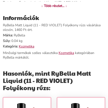
Tartalmaz: E-vitamin (antioxidáns, ANTI-AGE) Méhviasz
↓ Több részlet... ↓
(természetes viasz) Jojobaolaj (lágyítja és hidratálja) &nbsp;
Információk
További információk>>
RyBella Matt Liquid (11 - RED VIOLET) Folyékony rúzs vásárlása
olcsón, 1460 Ft-ért.
Márka:
RyBella
Súly:
0.04 kg
Kategória:
Kozmetika
Minőségi termékek széles választéka
Kozmetika
kategóriában
RyBella márkától.
Hasonlók, mint RyBella Matt
Liquid (11 - RED VIOLET)
Folyékony rúzs: