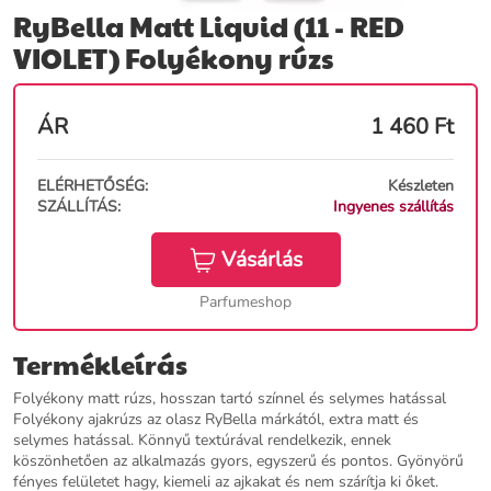
RyBella Matt Liquid (11 - RED
VIOLET) Folyékony rúzs
ÁR
1 460
Ft
ELÉRHETŐSÉG:
Készleten
SZÁLLÍTÁS:
Ingyenes szállítás
Vásárlás
Parfumeshop
Termékleírás
Folyékony matt rúzs, hosszan tartó színnel és selymes hatással
Folyékony ajakrúzs az olasz RyBella márkától, extra matt és
selymes hatással. Könnyű textúrával rendelkezik, ennek
köszönhetően az alkalmazás gyors, egyszerű és pontos. Gyönyörű
fényes felületet hagy, kiemeli az ajkakat és nem szárítja ki őket.