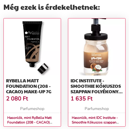
Még ezek is érdekelhetnek:
RYBELLA MATT
IDC INSTITUTE -
FOUNDATION (208 -
SMOOTHIE KÓKUSZOS
CACAO) MAKE-UP 7G
SZAPPAN FOLYÉKONY
SZAPPAN 360 ML
2 080
Ft
1 635
Ft
Parfumeshop
Parfumeshop
Hasonlók, mint RyBella Matt
Hasonlók, mint IDC Institute -
Foundation (208 - CACAO)
Smoothie Kókuszos szappan
Make-up 7g
Folyékony szappan 360 ml