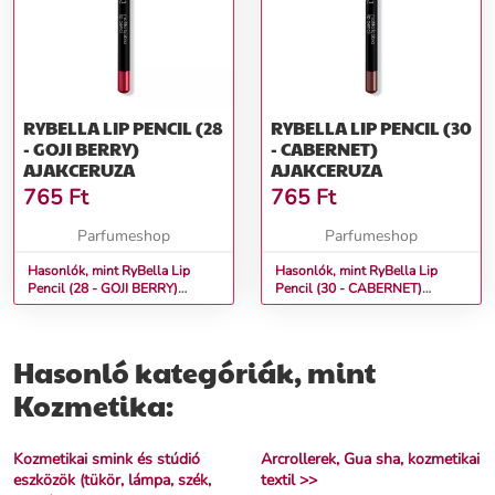
RYBELLA LIP PENCIL (28
RYBELLA LIP PENCIL (30
- GOJI BERRY)
- CABERNET)
AJAKCERUZA
AJAKCERUZA
765
Ft
765
Ft
Parfumeshop
Parfumeshop
Hasonlók, mint RyBella Lip
Hasonlók, mint RyBella Lip
Pencil (28 - GOJI BERRY)
Pencil (30 - CABERNET)
Ajakceruza
Ajakceruza
Hasonló kategóriák, mint
Kozmetika:
Kozmetikai smink és stúdió
Arcrollerek, Gua sha, kozmetikai
eszközök (tükör, lámpa, szék,
textil >>