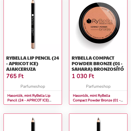
RYBELLA LIP PENCIL (24
RYBELLA COMPACT
- APRICOT ICE)
POWDER BRONZE (01 -
AJAKCERUZA
SAHARA) BRONZOSÍTÓ
765
Ft
1 030
Ft
Parfumeshop
Parfumeshop
Hasonlók, mint RyBella Lip
Hasonlók, mint RyBella
Pencil (24 - APRICOT ICE)
Compact Powder Bronze (01 -
Ajakceruza
SAHARA) Bronzosító