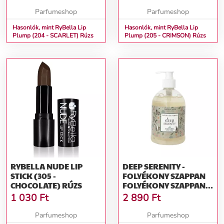
Parfumeshop
Parfumeshop
Hasonlók, mint RyBella Lip
Hasonlók, mint RyBella Lip
Plump (204 - SCARLET) Rúzs
Plump (205 - CRIMSON) Rúzs
RYBELLA NUDE LIP
DEEP SERENITY -
STICK (305 -
FOLYÉKONY SZAPPAN
CHOCOLATE) RÚZS
FOLYÉKONY SZAPPAN
KÉZRE 500 ML
1 030
Ft
2 890
Ft
Parfumeshop
Parfumeshop