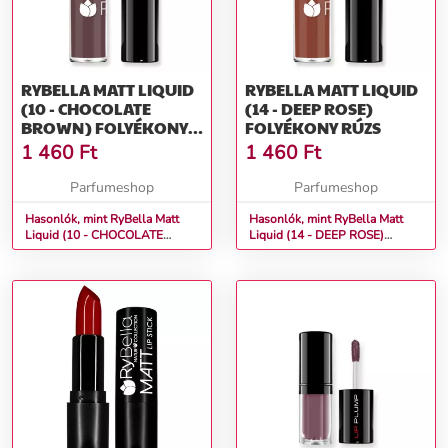
RYBELLA MATT LIQUID
RYBELLA MATT LIQUID
(10 - CHOCOLATE
(14 - DEEP ROSE)
BROWN) FOLYÉKONY
FOLYÉKONY RÚZS
RÚZS
1 460
Ft
1 460
Ft
Parfumeshop
Parfumeshop
Hasonlók, mint RyBella Matt
Hasonlók, mint RyBella Matt
Liquid (10 - CHOCOLATE
Liquid (14 - DEEP ROSE)
BROWN) Folyékony rúzs
Folyékony rúzs