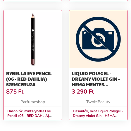
Ajakceruza
Ajakceruza
RYBELLA EYE PENCIL
LIQUID POLYGEL -
(06 - RED DAHLIA)
DREAMY VIOLET GIN -
SZEMCERUZA
HEMA MENTES
ÉPÍTŐZSELÉ (15G)
875
Ft
3 290
Ft
Parfumeshop
TwoMBeauty
Hasonlók, mint Rybella Eye
Hasonlók, mint Liquid Polygel -
Pencil (06 - RED DAHLIA)
Dreamy Violet Gin - HEMA
Szemceruza
Mentes Építőzselé (15g)