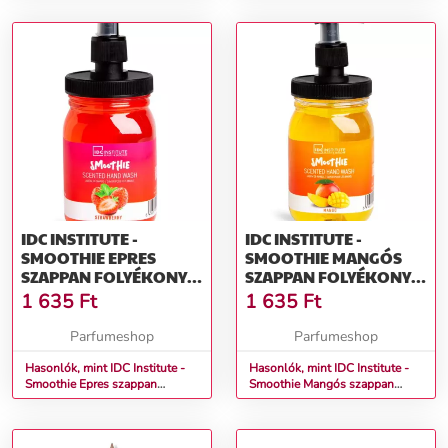
IDC INSTITUTE -
IDC INSTITUTE -
SMOOTHIE EPRES
SMOOTHIE MANGÓS
SZAPPAN FOLYÉKONY
SZAPPAN FOLYÉKONY
SZAPPAN 360 ML
SZAPPAN 360 ML
1 635
Ft
1 635
Ft
Parfumeshop
Parfumeshop
Hasonlók, mint IDC Institute -
Hasonlók, mint IDC Institute -
Smoothie Epres szappan
Smoothie Mangós szappan
Folyékony szappan 360 ml
Folyékony szappan 360 ml