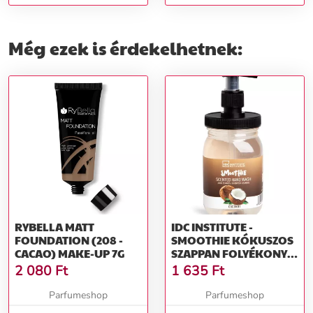
szappan kézre 500 ml
balzsam Ajakápoló 4,4 ml
Még ezek is érdekelhetnek:
RYBELLA MATT
IDC INSTITUTE -
FOUNDATION (208 -
SMOOTHIE KÓKUSZOS
CACAO) MAKE-UP 7G
SZAPPAN FOLYÉKONY
SZAPPAN 360 ML
2 080
Ft
1 635
Ft
Parfumeshop
Parfumeshop