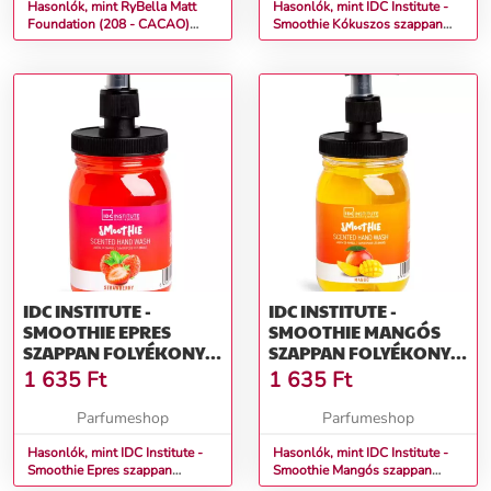
Hasonlók, mint RyBella Matt
Hasonlók, mint IDC Institute -
Foundation (208 - CACAO)
Smoothie Kókuszos szappan
Make-up 7g
Folyékony szappan 360 ml
IDC INSTITUTE -
IDC INSTITUTE -
SMOOTHIE EPRES
SMOOTHIE MANGÓS
SZAPPAN FOLYÉKONY
SZAPPAN FOLYÉKONY
SZAPPAN 360 ML
SZAPPAN 360 ML
1 635
Ft
1 635
Ft
Parfumeshop
Parfumeshop
Hasonlók, mint IDC Institute -
Hasonlók, mint IDC Institute -
Smoothie Epres szappan
Smoothie Mangós szappan
Folyékony szappan 360 ml
Folyékony szappan 360 ml