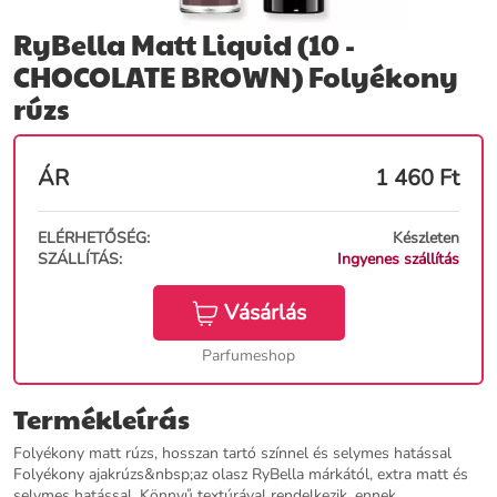
RyBella Matt Liquid (10 -
CHOCOLATE BROWN) Folyékony
rúzs
ÁR
1 460
Ft
ELÉRHETŐSÉG:
Készleten
SZÁLLÍTÁS:
Ingyenes szállítás
Vásárlás
Parfumeshop
Termékleírás
Folyékony matt rúzs, hosszan tartó színnel és selymes hatással
Folyékony ajakrúzs&nbsp;az olasz RyBella márkától, extra matt és
selymes hatással. Könnyű textúrával rendelkezik, ennek