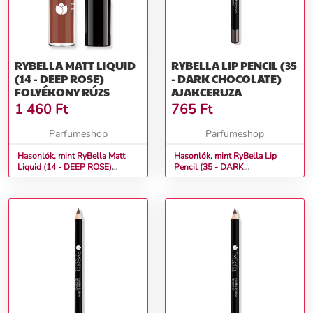
RYBELLA MATT LIQUID
RYBELLA LIP PENCIL (35
(14 - DEEP ROSE)
- DARK CHOCOLATE)
FOLYÉKONY RÚZS
AJAKCERUZA
1 460
Ft
765
Ft
Parfumeshop
Parfumeshop
Hasonlók, mint RyBella Matt
Hasonlók, mint RyBella Lip
Liquid (14 - DEEP ROSE)
Pencil (35 - DARK
Folyékony rúzs
CHOCOLATE) Ajakceruza