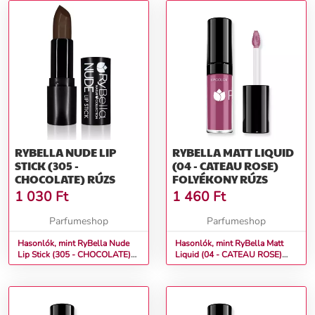
RYBELLA NUDE LIP
RYBELLA MATT LIQUID
STICK (305 -
(04 - CATEAU ROSE)
CHOCOLATE) RÚZS
FOLYÉKONY RÚZS
1 030
Ft
1 460
Ft
Parfumeshop
Parfumeshop
Hasonlók, mint RyBella Nude
Hasonlók, mint RyBella Matt
Lip Stick (305 - CHOCOLATE)
Liquid (04 - CATEAU ROSE)
Rúzs
Folyékony rúzs