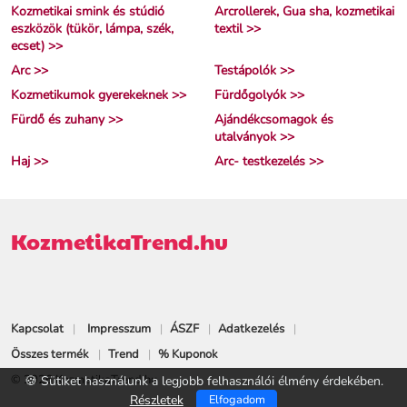
Kozmetikai smink és stúdió
Arcrollerek, Gua sha, kozmetikai
eszközök (tükör, lámpa, szék,
textil >>
ecset) >>
Arc >>
Testápolók >>
Kozmetikumok gyerekeknek >>
Fürdőgolyók >>
Fürdő és zuhany >>
Ajándékcsomagok és
utalványok >>
Haj >>
Arc- testkezelés >>
KozmetikaTrend.hu
Kapcsolat
Impresszum
ÁSZF
Adatkezelés
Összes termék
Trend
% Kuponok
© 2026 KozmetikaTrend.hu
🍪 Sütiket használunk a legjobb felhasználói élmény érdekében.
Részletek
Elfogadom