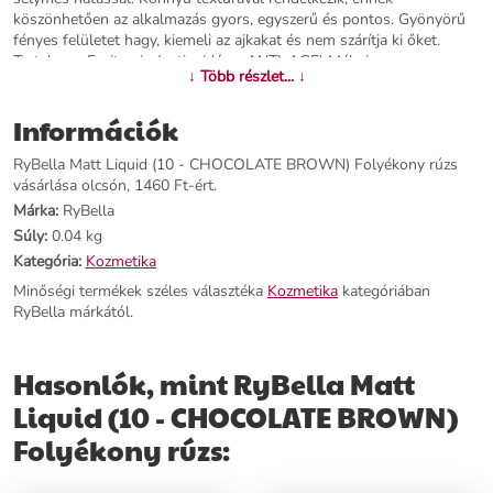
köszönhetően az alkalmazás gyors, egyszerű és pontos. Gyönyörű
fényes felületet hagy, kiemeli az ajkakat és nem szárítja ki őket.
Tartalmaz: E-vitamin (antioxidáns, ANTI-AGE) Méhviasz
↓ Több részlet... ↓
(természetes viasz) Jojobaolaj (lágyítja és hidratálja) &nbsp;
Információk
További információk>>
RyBella Matt Liquid (10 - CHOCOLATE BROWN) Folyékony rúzs
vásárlása olcsón, 1460 Ft-ért.
Márka:
RyBella
Súly:
0.04 kg
Kategória:
Kozmetika
Minőségi termékek széles választéka
Kozmetika
kategóriában
RyBella márkától.
Hasonlók, mint RyBella Matt
Liquid (10 - CHOCOLATE BROWN)
Folyékony rúzs: