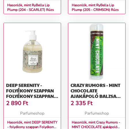
Hasonlók, mint RyBella Lip
Hasonlók, mint RyBella Lip
Plump (204 - SCARLET) Rúzs
Plump (205 - CRIMSON) Rúzs
DEEP SERENITY -
CRAZY RUMORS - MINT
FOLYÉKONY SZAPPAN
CHOCOLATE
FOLYÉKONY SZAPPAN
AJAKÁPOLÓ BALZSAM
KÉZRE 500 ML
AJAKÁPOLÓ 4,4 ML
2 890
Ft
2 335
Ft
Parfumeshop
Parfumeshop
Hasonlók, mint DEEP SERENITY
Hasonlók, mint Crazy Rumors -
- folyékony szappan Folyékony
MINT CHOCOLATE ajakápoló