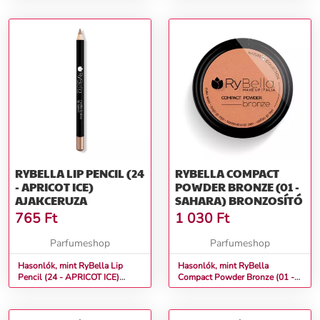
RYBELLA LIP PENCIL (24
RYBELLA COMPACT
- APRICOT ICE)
POWDER BRONZE (01 -
AJAKCERUZA
SAHARA) BRONZOSÍTÓ
765
Ft
1 030
Ft
Parfumeshop
Parfumeshop
Hasonlók, mint RyBella Lip
Hasonlók, mint RyBella
Pencil (24 - APRICOT ICE)
Compact Powder Bronze (01 -
Ajakceruza
SAHARA) Bronzosító