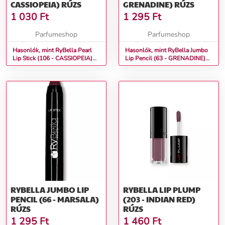
CASSIOPEIA) RÚZS
GRENADINE) RÚZS
1 030
Ft
1 295
Ft
Parfumeshop
Parfumeshop
Hasonlók, mint RyBella Pearl
Hasonlók, mint RyBella Jumbo
Lip Stick (106 - CASSIOPEIA)
Lip Pencil (63 - GRENADINE)
Rúzs
Rúzs
RYBELLA JUMBO LIP
RYBELLA LIP PLUMP
PENCIL (66 - MARSALA)
(203 - INDIAN RED)
RÚZS
RÚZS
1 295
Ft
1 460
Ft