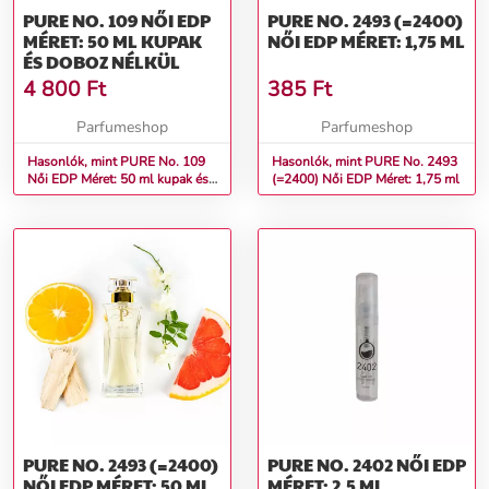
PURE NO. 109 NŐI EDP
PURE NO. 2493 (=2400)
MÉRET: 50 ML KUPAK
NŐI EDP MÉRET: 1,75 ML
ÉS DOBOZ NÉLKÜL
4 800
Ft
385
Ft
Parfumeshop
Parfumeshop
Hasonlók, mint PURE No. 109
Hasonlók, mint PURE No. 2493
Női EDP Méret: 50 ml kupak és
(=2400) Női EDP Méret: 1,75 ml
doboz nélkül
PURE NO. 2493 (=2400)
PURE NO. 2402 NŐI EDP
NŐI EDP MÉRET: 50 ML
MÉRET: 2,5 ML