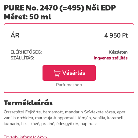
PURE No. 2470 (=495) Női EDP
Méret: 50 ml
ÁR
4 950
Ft
ELÉRHETŐSÉG:
Készleten
SZÁLLÍTÁS:
Ingyenes szállítás
Vásárlás
Parfumeshop
Termékleírás
Összetétel Fejkörte, bergamott, mandarin Szívfekete rózsa, eper,
vanília orchidea, maracuja Alappacsuli, tömjén, vanília, karamell,
kumarin, licsi, kávé, praliné, édesgyökér, papirusz
További információk>>