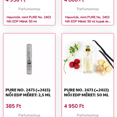
4 950
Ft
4 800
Ft
Parfumeshop
Parfumeshop
Hasonlók, mint PURE No. 2402
Hasonlók, mint PURE No. 2402
Női EDP Méret: 50 ml
Női EDP Méret: 50 ml kupak és
doboz nélkül
PURE NO. 2473 (=2413)
PURE NO. 2473 (=2413)
NŐI EDP MÉRET: 2,5 ML
NŐI EDP MÉRET: 50 ML
385
Ft
4 950
Ft
Parfumeshop
Parfumeshop