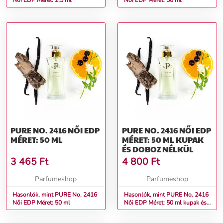
Női EDP Méret: 2,5 ml
Női EDP Méret: 50 ml
PURE NO. 2416 NŐI EDP
PURE NO. 2416 NŐI EDP
MÉRET: 50 ML
MÉRET: 50 ML KUPAK
ÉS DOBOZ NÉLKÜL
3 465
Ft
4 800
Ft
Parfumeshop
Parfumeshop
Hasonlók, mint PURE No. 2416
Hasonlók, mint PURE No. 2416
Női EDP Méret: 50 ml
Női EDP Méret: 50 ml kupak és
doboz nélkül