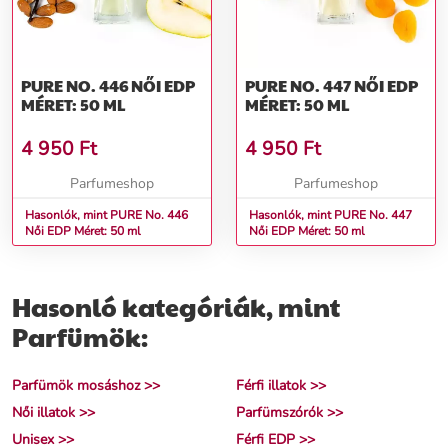
PURE NO. 446 NŐI EDP
PURE NO. 447 NŐI EDP
MÉRET: 50 ML
MÉRET: 50 ML
4 950
Ft
4 950
Ft
Parfumeshop
Parfumeshop
Hasonlók, mint PURE No. 446
Hasonlók, mint PURE No. 447
Női EDP Méret: 50 ml
Női EDP Méret: 50 ml
Hasonló kategóriák, mint
Parfümök:
Parfümök mosáshoz >>
Férfi illatok >>
Női illatok >>
Parfümszórók >>
Unisex >>
Férfi EDP >>