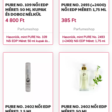
PURE NO. 109 NŐI EDP
PURE NO. 2493 (=2400)
MÉRET: 50 ML KUPAK
NŐI EDP MÉRET: 1,75 ML
ÉS DOBOZ NÉLKÜL
4 800
Ft
385
Ft
Parfumeshop
Parfumeshop
Hasonlók, mint PURE No. 109
Hasonlók, mint PURE No. 2493
Női EDP Méret: 50 ml kupak és
(=2400) Női EDP Méret: 1,75 ml
doboz nélkül
PURE NO. 2402 NŐI EDP
PURE NO. 2402 NŐI EDP
MÉRET: 2,5 ML
MÉRET: 50 ML