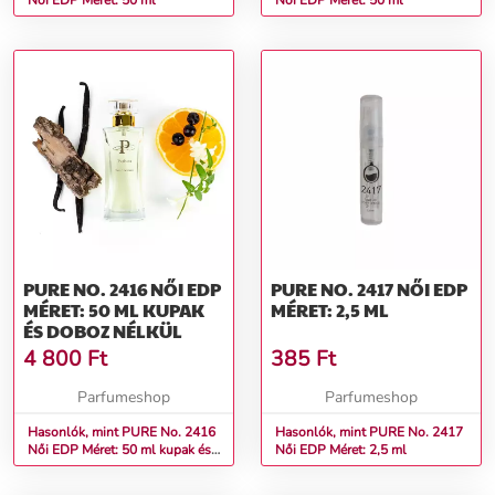
Női EDP Méret: 50 ml
Női EDP Méret: 50 ml
PURE NO. 2416 NŐI EDP
PURE NO. 2417 NŐI EDP
MÉRET: 50 ML KUPAK
MÉRET: 2,5 ML
ÉS DOBOZ NÉLKÜL
4 800
Ft
385
Ft
Parfumeshop
Parfumeshop
Hasonlók, mint PURE No. 2416
Hasonlók, mint PURE No. 2417
Női EDP Méret: 50 ml kupak és
Női EDP Méret: 2,5 ml
doboz nélkül