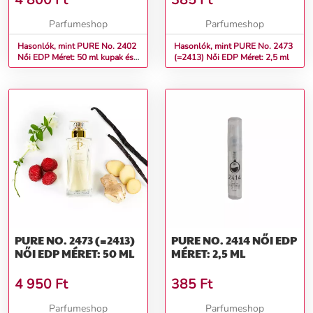
4 800
Ft
385
Ft
Parfumeshop
Parfumeshop
Hasonlók, mint PURE No. 2402
Hasonlók, mint PURE No. 2473
Női EDP Méret: 50 ml kupak és
(=2413) Női EDP Méret: 2,5 ml
doboz nélkül
PURE NO. 2473 (=2413)
PURE NO. 2414 NŐI EDP
NŐI EDP MÉRET: 50 ML
MÉRET: 2,5 ML
4 950
Ft
385
Ft
Parfumeshop
Parfumeshop