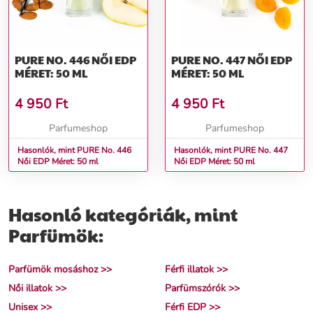
PURE NO. 446 NŐI EDP
PURE NO. 447 NŐI EDP
MÉRET: 50 ML
MÉRET: 50 ML
4 950
Ft
4 950
Ft
Parfumeshop
Parfumeshop
Hasonlók, mint PURE No. 446
Hasonlók, mint PURE No. 447
Női EDP Méret: 50 ml
Női EDP Méret: 50 ml
Hasonló kategóriák, mint
Parfümök:
Parfümök mosáshoz >>
Férfi illatok >>
Női illatok >>
Parfümszórók >>
Unisex >>
Férfi EDP >>