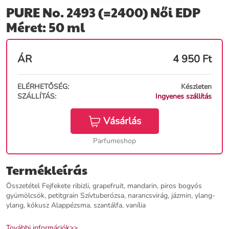
PURE No. 2493 (=2400) Női EDP
Méret: 50 ml
ÁR
4 950
Ft
ELÉRHETŐSÉG:
Készleten
SZÁLLÍTÁS:
Ingyenes szállítás
Vásárlás
Parfumeshop
Termékleírás
Összetétel Fejfekete ribizli, grapefruit, mandarin, piros bogyós
gyümölcsök, petitgrain Szívtuberózsa, narancsvirág, jázmin, ylang-
ylang, kókusz Alappézsma, szantálfa, vanília
További információk>>