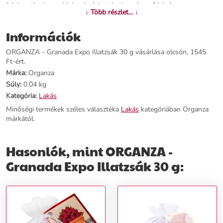
felakaszthatja az ablak mögé, beteheti a ruhaneű közé vagy egy
↓ Több részlet... ↓
bőröndbe utazás céljából. A maximális illathatást garantáljuk!
Információk
További információk>>
ORGANZA - Granada Expo Illatzsák 30 g vásárlása olcsón, 1545
Ft-ért.
Márka:
Organza
Súly:
0.04 kg
Kategória:
Lakás
Minőségi termékek széles választéka
Lakás
kategóriában Organza
márkától.
Hasonlók, mint ORGANZA -
Granada Expo Illatzsák 30 g: