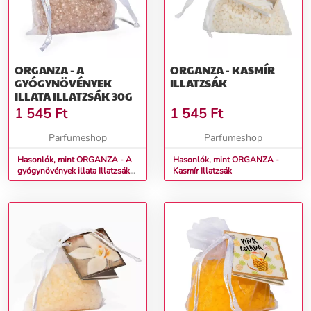
ORGANZA - A
ORGANZA - KASMÍR
GYÓGYNÖVÉNYEK
ILLATZSÁK
ILLATA ILLATZSÁK 30G
1 545
Ft
1 545
Ft
Parfumeshop
Parfumeshop
Hasonlók, mint ORGANZA - A
Hasonlók, mint ORGANZA -
gyógynövények illata Illatzsák
Kasmír Illatzsák
30g