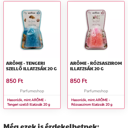
ARÔME - TENGERI
ARÔME - RÓZSASZIROM
SZELLŐ ILLATZSÁK 20 G
ILLATZSÁK 20 G
850
Ft
850
Ft
Parfumeshop
Parfumeshop
Hasonlók, mint ARÔME -
Hasonlók, mint ARÔME -
Tengeri szellő Illatzsák 20 g
Rózsaszirom Illatzsák 20 g
Még ezek is érdekelhetnek: