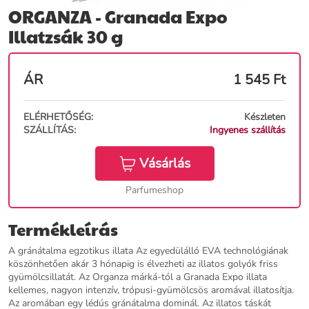
ORGANZA - Granada Expo
Illatzsák 30 g
ÁR
1 545
Ft
ELÉRHETŐSÉG:
Készleten
SZÁLLÍTÁS:
Ingyenes szállítás
Vásárlás
Parfumeshop
Termékleírás
A gránátalma egzotikus illata Az egyedülálló EVA technológiának
köszönhetően akár 3 hónapig is élvezheti az illatos golyók friss
gyümölcsillatát. Az Organza márká-tól a Granada Expo illata
kellemes, nagyon intenzív, trópusi-gyümölcsös aromával illatosítja.
Az aromában egy lédús gránátalma dominál. Az illatos táskát