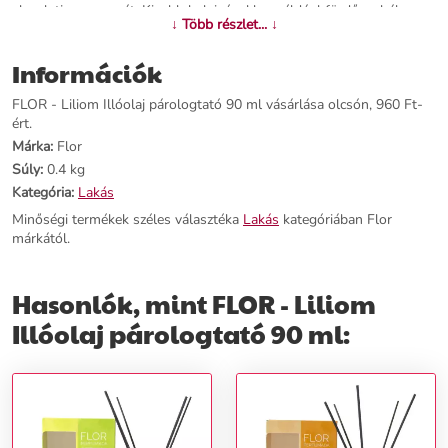
eloszlatja az aromát. Kisebb helyiségekbe, például fürdőszobába
↓ Több részlet... ↓
vagy WC-be illik és egyben praktikus ajándék is. Felhívás:
Kiárusításban lévő termék !&nbsp;A kép
Információk
illusztráció!&nbsp;Eredetileg egy papírrózsát tartalmazott a diffúzor,
amelyet törékenysége miatt 90%-ban sérülten szállítottak, így a
FLOR - Liliom Illóolaj párologtató 90 ml vásárlása olcsón, 960 Ft-
papírvirágot, pálcikákra cseréltük, melyeket, megkap a termék
ért.
mellé!&nbsp;Így minden megvásárolt termékhez 1x 5 db minőségi
illatrudat tartalmazó készletet kap.
Márka:
Flor
Súly:
0.4 kg
További információk>>
Kategória:
Lakás
Minőségi termékek széles választéka
Lakás
kategóriában Flor
márkától.
Hasonlók, mint FLOR - Liliom
Illóolaj párologtató 90 ml: