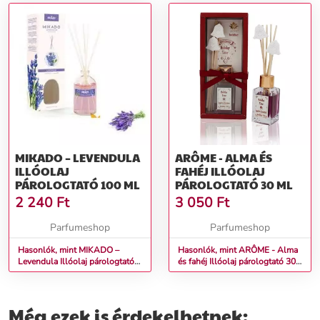
MIKADO – LEVENDULA
ARÔME - ALMA ÉS
ILLÓOLAJ
FAHÉJ ILLÓOLAJ
PÁROLOGTATÓ 100 ML
PÁROLOGTATÓ 30 ML
2 240
Ft
3 050
Ft
Parfumeshop
Parfumeshop
Hasonlók, mint MIKADO –
Hasonlók, mint ARÔME - Alma
Levendula Illóolaj párologtató
és fahéj Illóolaj párologtató 30
100 ml
ml
Még ezek is érdekelhetnek: