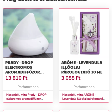
PRADY - DROP
ARÔME - LEVENDULA
ELEKTROMOS
ILLÓOLAJ
AROMADIFFÚZOR
PÁROLOGTATÓ 30 ML
ILLÓOLAJ
13 810
Ft
3 055
Ft
PÁROLOGTATÓ 150 ML
Parfumeshop
Parfumeshop
Hasonlók, mint Prady - DROP
Hasonlók, mint ARÔME -
elektromos aromadiffúzor
Levendula Illóolaj párologtató
Illóolaj párologtató 150 ml
30 ml