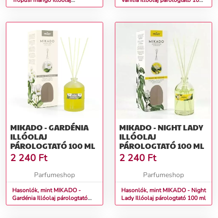
Trópusi mangó Illóolaj
Vanília Illóolaj párologtató 100
párologtató 100 ml
ml
MIKADO - GARDÉNIA
MIKADO - NIGHT LADY
ILLÓOLAJ
ILLÓOLAJ
PÁROLOGTATÓ 100 ML
PÁROLOGTATÓ 100 ML
2 240
Ft
2 240
Ft
Parfumeshop
Parfumeshop
Hasonlók, mint MIKADO -
Hasonlók, mint MIKADO - Night
Gardénia Illóolaj párologtató
Lady Illóolaj párologtató 100 ml
100 ml