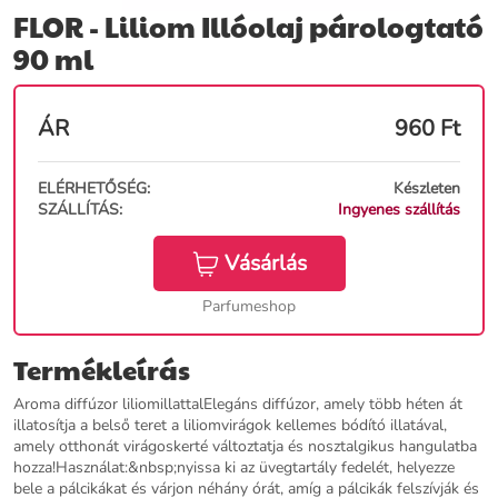
FLOR - Liliom Illóolaj párologtató
90 ml
ÁR
960
Ft
ELÉRHETŐSÉG:
Készleten
SZÁLLÍTÁS:
Ingyenes szállítás
Vásárlás
Parfumeshop
Termékleírás
Aroma diffúzor liliomillattalElegáns diffúzor, amely több héten át
illatosítja a belső teret a liliomvirágok kellemes bódító illatával,
amely otthonát virágoskerté változtatja és nosztalgikus hangulatba
hozza!Használat:&nbsp;nyissa ki az üvegtartály fedelét, helyezze
bele a pálcikákat és várjon néhány órát, amíg a pálcikák felszívják és