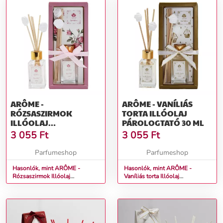
ARÔME -
ARÔME - VANÍLIÁS
RÓZSASZIRMOK
TORTA ILLÓOLAJ
ILLÓOLAJ
PÁROLOGTATÓ 30 ML
PÁROLOGTATÓ 30 ML
3 055
Ft
3 055
Ft
Parfumeshop
Parfumeshop
Hasonlók, mint ARÔME -
Hasonlók, mint ARÔME -
Rózsaszirmok Illóolaj
Vaníliás torta Illóolaj
párologtató 30 ml
párologtató 30 ml