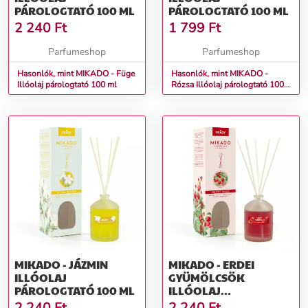
PÁROLOGTATÓ 100 ML
PÁROLOGTATÓ 100 ML
2 240
Ft
1 799
Ft
Parfumeshop
Parfumeshop
Hasonlók, mint MIKADO - Füge
Hasonlók, mint MIKADO -
Illóolaj párologtató 100 ml
Rózsa Illóolaj párologtató 100
ml
MIKADO - JÁZMIN
MIKADO - ERDEI
ILLÓOLAJ
GYÜMÖLCSÖK
PÁROLOGTATÓ 100 ML
ILLÓOLAJ
PÁROLOGTATÓ 100 ML