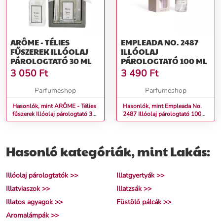
ARÔME - TÉLIES
EMPLEADA NO. 2487
FŰSZEREK ILLÓOLAJ
ILLÓOLAJ
PÁROLOGTATÓ 30 ML
PÁROLOGTATÓ 100 ML
3 050
Ft
3 490
Ft
Parfumeshop
Parfumeshop
Hasonlók, mint ARÔME - Télies
Hasonlók, mint Empleada No.
fűszerek Illóolaj párologtató 30
2487 Illóolaj párologtató 100
ml
ml
Hasonló kategóriák, mint Lakás:
Illóolaj párologtatók >>
Illatgyertyák >>
Illatviaszok >>
Illatzsák >>
Illatos agyagok >>
Füstölő pálcák >>
Aromalámpák >>