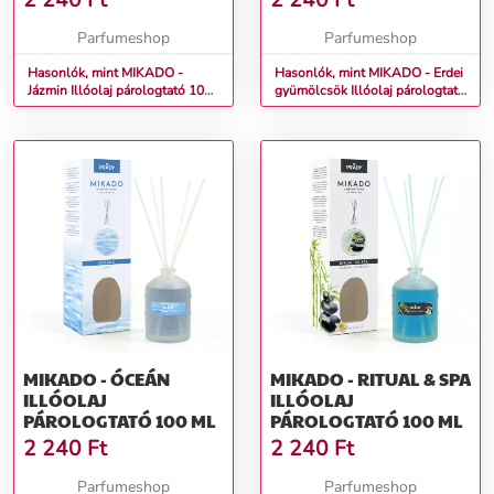
2 240
Ft
2 240
Ft
Parfumeshop
Parfumeshop
Hasonlók, mint MIKADO -
Hasonlók, mint MIKADO - Erdei
Jázmin Illóolaj párologtató 100
gyümölcsök Illóolaj párologtató
ml
100 ml
MIKADO - ÓCEÁN
MIKADO - RITUAL & SPA
ILLÓOLAJ
ILLÓOLAJ
PÁROLOGTATÓ 100 ML
PÁROLOGTATÓ 100 ML
2 240
Ft
2 240
Ft
Parfumeshop
Parfumeshop