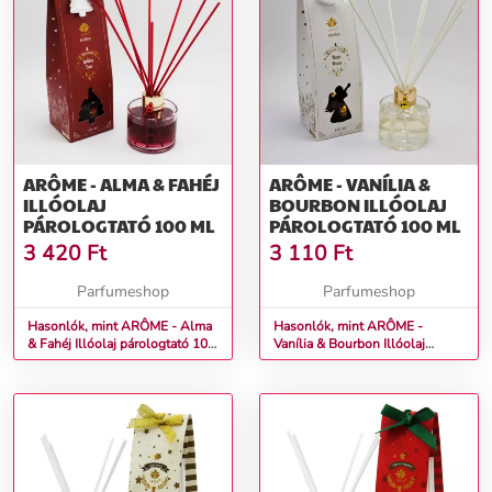
ARÔME - ALMA & FAHÉJ
ARÔME - VANÍLIA &
ILLÓOLAJ
BOURBON ILLÓOLAJ
PÁROLOGTATÓ 100 ML
PÁROLOGTATÓ 100 ML
3 420
Ft
3 110
Ft
Parfumeshop
Parfumeshop
Hasonlók, mint ARÔME - Alma
Hasonlók, mint ARÔME -
& Fahéj Illóolaj párologtató 100
Vanília & Bourbon Illóolaj
ml
párologtató 100 ml