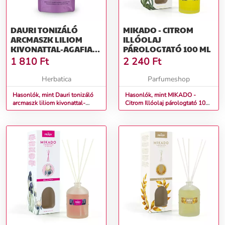
DAURI TONIZÁLÓ
MIKADO - CITROM
ARCMASZK LILIOM
ILLÓOLAJ
KIVONATTAL-AGAFIA
PÁROLOGTATÓ 100 ML
NAGYMAMA-100ML
1 810
Ft
2 240
Ft
Herbatica
Parfumeshop
Hasonlók, mint Dauri tonizáló
Hasonlók, mint MIKADO -
arcmaszk liliom kivonattal-
Citrom Illóolaj párologtató 100
Agafia Nagymama-100ml
ml