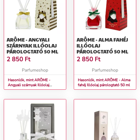
ARÔME - ANGYALI
ARÔME - ALMA FAHÉJ
SZÁRNYAK ILLÓOLAJ
ILLÓOLAJ
PÁROLOGTATÓ 50 ML
PÁROLOGTATÓ 50 ML
2 850
Ft
2 850
Ft
Parfumeshop
Parfumeshop
Hasonlók, mint ARÔME -
Hasonlók, mint ARÔME - Alma
Angyali szárnyak Illóolaj
fahéj Illóolaj párologtató 50 ml
párologtató 50 ml