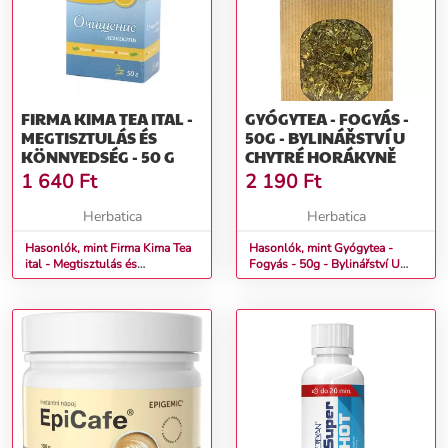
gyomorba. Elégtelen folyadékbevitel esetén a glükomannán a
torokban megduzzadhat és elzáródást okozhat. Származási ország:
Szlovákia
További információk>>
FIRMA KIMA TEA ITAL -
GYÓGYTEA - FOGYÁS -
MEGTISZTULÁS ÉS
50G - BYLINÁŘSTVÍ U
KÖNNYEDSÉG - 50 G
CHYTRÉ HORÁKYNĚ
1 640
Ft
2 190
Ft
Herbatica
Herbatica
Hasonlók, mint Firma Kima Tea
Hasonlók, mint Gyógytea -
ital - Megtisztulás és
Fogyás - 50g - Bylinářství U
könnyedség - 50 g
Chytré horákyně