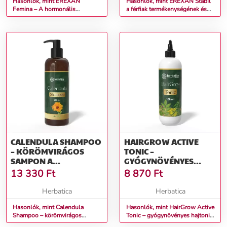
Hasonlók, mint EREXAN
Hasonlók, mint EREXAN Stabil
Femina – A hormonális
a férfiak termékenységének és
egyensúly, a jó közérzet és a női
potenciájának támogatására –
szexualitás támogatására – 60
90 kapszula
kapszula
CALENDULA SHAMPOO
HAIRGROW ACTIVE
– KÖRÖMVIRÁGOS
TONIC –
SAMPON A
GYÓGYNÖVÉNYES
HAJNÖVEKEDÉS
HAJTONIK A
13 330
Ft
8 870
Ft
TÁMOGATÁSÁRA – 250
HAJNÖVEKEDÉS
ML - HERBATICA
TÁMOGATÁSÁRA – 100
Herbatica
Herbatica
ML - HERBATICA
Hasonlók, mint Calendula
Hasonlók, mint HairGrow Active
Shampoo – körömvirágos
Tonic – gyógynövényes hajtonik
sampon a hajnövekedés
a hajnövekedés támogatására –