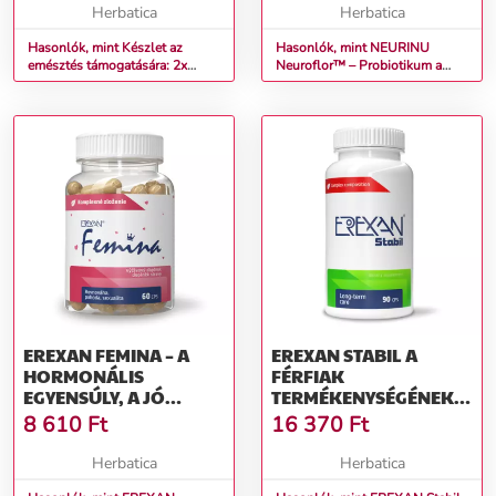
HERBATICA
KAPSZULA
Herbatica
Herbatica
Hasonlók, mint Készlet az
Hasonlók, mint NEURINU
emésztés támogatására: 2x
Neuroflor™ – Probiotikum a
Masticha PROBIOTICS &
mentális egyensúly
PREBIOTICS + ingyenes
támogatására – 50 kapszula
almaecet- Herbatica
EREXAN FEMINA – A
EREXAN STABIL A
HORMONÁLIS
FÉRFIAK
EGYENSÚLY, A JÓ
TERMÉKENYSÉGÉNEK
KÖZÉRZET ÉS A NŐI
ÉS POTENCIÁJÁNAK
8 610
Ft
16 370
Ft
SZEXUALITÁS
TÁMOGATÁSÁRA – 90
TÁMOGATÁSÁRA – 60
KAPSZULA
Herbatica
Herbatica
KAPSZULA