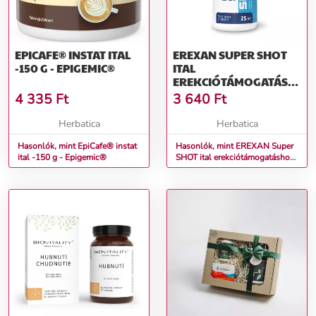
EPICAFE® INSTAT ITAL
EREXAN SUPER SHOT
-150 G - EPIGEMIC®
ITAL
EREKCIÓTÁMOGATÁSHOZ
EXTRA GYORS
4 335
Ft
3 640
Ft
HATÁSSAL – 25 ML
Herbatica
Herbatica
Hasonlók, mint EpiCafe® instat
Hasonlók, mint EREXAN Super
ital -150 g - Epigemic®
SHOT ital erekciótámogatáshoz
extra gyors hatással – 25 ml