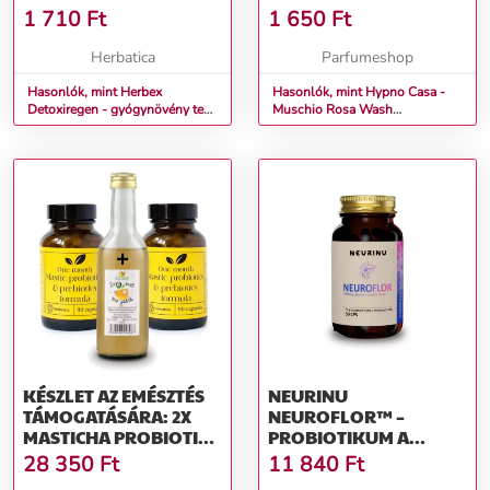
TASAK
1 710
Ft
1 650
Ft
Herbatica
Parfumeshop
Hasonlók, mint Herbex
Hasonlók, mint Hypno Casa -
Detoxiregen - gyógynövény tea
Muschio Rosa Wash
20 tasak - Green idea
Textilillatosító tasak
KÉSZLET AZ EMÉSZTÉS
NEURINU
TÁMOGATÁSÁRA: 2X
NEUROFLOR™ –
MASTICHA PROBIOTICS
PROBIOTIKUM A
& PREBIOTICS +
MENTÁLIS EGYENSÚLY
28 350
Ft
11 840
Ft
INGYENES ALMAECET-
TÁMOGATÁSÁRA – 50