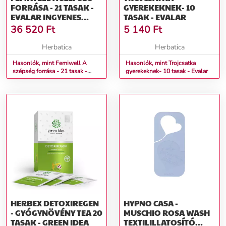
FORRÁSA - 21 TASAK -
GYEREKEKNEK- 10
EVALAR INGYENES
TASAK - EVALAR
SZÁLLÍTÁS
36 520
Ft
5 140
Ft
Herbatica
Herbatica
Hasonlók, mint Femiwell A
Hasonlók, mint Trojcsatka
szépség forrása - 21 tasak -
gyerekeknek- 10 tasak - Evalar
Evalar Ingyenes szállítás
HERBEX DETOXIREGEN
HYPNO CASA -
- GYÓGYNÖVÉNY TEA 20
MUSCHIO ROSA WASH
TASAK - GREEN IDEA
TEXTILILLATOSÍTÓ