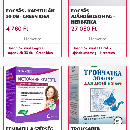
FOGYÁS - KAPSZULÁK
FOGYÁS
30 DB - GREEN IDEA
AJÁNDÉKCSOMAG –
HERBATICA
4 760
Ft
27 050
Ft
Herbatica
Herbatica
Hasonlók, mint Fogyás -
Hasonlók, mint FOGYÁS
kapszulák 30 db - Green idea
ajándékcsomag – Herbatica
FEMIWELL A SZÉPSÉG
TROJCSATKA