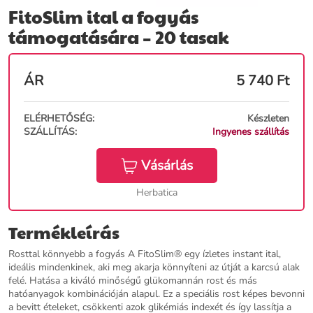
FitoSlim ital a fogyás
támogatására – 20 tasak
ÁR
5 740
Ft
ELÉRHETŐSÉG:
Készleten
SZÁLLÍTÁS:
Ingyenes szállítás
Vásárlás
Herbatica
Termékleírás
Rosttal könnyebb a fogyás A FitoSlim® egy ízletes instant ital,
ideális mindenkinek, aki meg akarja könnyíteni az útját a karcsú alak
felé. Hatása a kiváló minőségű glükomannán rost és más
hatóanyagok kombinációján alapul. Ez a speciális rost képes bevonni
a bevitt ételeket, csökkenti azok glikémiás indexét és így lassítja a