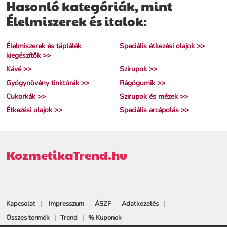
Hasonló kategóriák, mint
Élelmiszerek és italok:
Élelmiszerek és táplálék
Speciális étkezési olajok >>
kiegészítők >>
Kávé >>
Szirupok >>
Gyógynövény tinktúrák >>
Rágógumik >>
Cukorkák >>
Szirupok és mézek >>
Étkezési olajok >>
Speciális arcápolás >>
KozmetikaTrend.hu
Kapcsolat
Impresszum
ÁSZF
Adatkezelés
Összes termék
Trend
% Kuponok