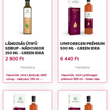
LÁNDZSÁS ÚTIFŰ
LYMFOREGEN PRÉMIUM
SZIRUP - NÁDCUKOR
500 ML - GREEN IDEA
250 ML - GREEN IDEA
2 800
Ft
6 440
Ft
Herbatica
Herbatica
Hasonlók, mint Lándzsás útifű
Hasonlók, mint Lymforegen
szirup - nádcukor 250 ml -
prémium 500 ml - Green idea
Green idea