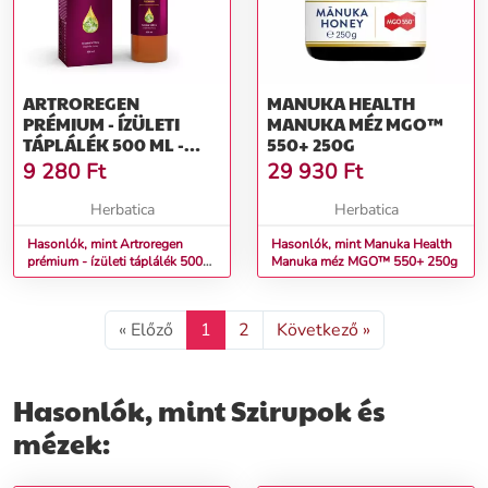
ARTROREGEN
MANUKA HEALTH
PRÉMIUM - ÍZÜLETI
MANUKA MÉZ MGO™
TÁPLÁLÉK 500 ML -
550+ 250G
GREEN IDEA
9 280
Ft
29 930
Ft
Herbatica
Herbatica
Hasonlók, mint Artroregen
Hasonlók, mint Manuka Health
prémium - ízületi táplálék 500
Manuka méz MGO™ 550+ 250g
ml - Green idea
« Előző
1
2
Következő »
Hasonlók, mint Szirupok és
mézek: