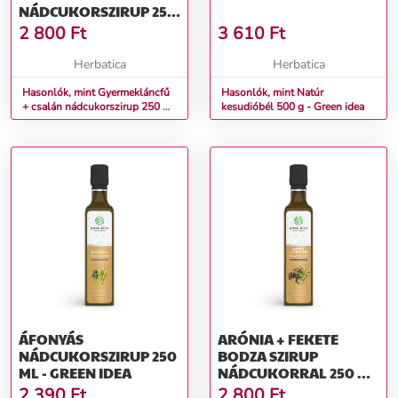
NÁDCUKORSZIRUP 250
ML - GREEN IDEA
2 800
Ft
3 610
Ft
Herbatica
Herbatica
Hasonlók, mint Gyermekláncfű
Hasonlók, mint Natúr
+ csalán nádcukorszirup 250 ml
kesudióbél 500 g - Green idea
- Green idea
ÁFONYÁS
ARÓNIA + FEKETE
NÁDCUKORSZIRUP 250
BODZA SZIRUP
ML - GREEN IDEA
NÁDCUKORRAL 250 ML
- GREEN IDEA
2 390
Ft
2 800
Ft