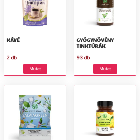
KÁVÉ
GYÓGYNÖVÉNY
TINKTÚRÁK
2 db
93 db
Mutat
Mutat