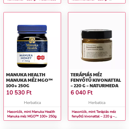
Naturmeda
MANUKA HEALTH
TERÁPIÁS MÉZ
MANUKA MÉZ MGO™
FENYŐTŰ KIVONATTAL
100+ 250G
– 220 G – NATURMEDA
10 530
Ft
6 040
Ft
Herbatica
Herbatica
Hasonlók, mint Manuka Health
Hasonlók, mint Terápiás méz
Manuka méz MGO™ 100+ 250g
fenyőtű kivonattal – 220 g –
Naturmeda