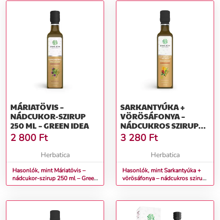
MÁRIATÖVIS –
SARKANTYÚKA +
NÁDCUKOR-SZIRUP
VÖRÖSÁFONYA –
250 ML – GREEN IDEA
NÁDCUKROS SZIRUP
250 ML – GREEN IDEA
2 800
Ft
3 280
Ft
Herbatica
Herbatica
Hasonlók, mint Máriatövis –
Hasonlók, mint Sarkantyúka +
nádcukor-szirup 250 ml – Green
vörösáfonya – nádcukros szirup
idea
250 ml – Green idea