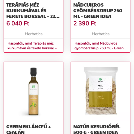
TERÁPIÁS MÉZ
NÁDCUKROS
KURKUMÁVAL ÉS
GYÖMBÉRSZIRUP 250
FEKETE BORSSAL – 220
ML - GREEN IDEA
G – NATURMEDA
6 040
Ft
2 390
Ft
Herbatica
Herbatica
Hasonlók, mint Terápiás méz
Hasonlók, mint Nádcukros
kurkumával és fekete borssal –
gyömbérszirup 250 ml - Green
220 g – Naturmeda
idea
GYERMEKLÁNCFŰ +
NATÚR KESUDIÓBÉL
CSALÁN
500 G - GREEN IDEA