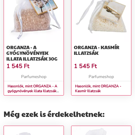
ORGANZA - A
ORGANZA - KASMÍR
GYÓGYNÖVÉNYEK
ILLATZSÁK
ILLATA ILLATZSÁK 30G
1 545
Ft
1 545
Ft
Parfumeshop
Parfumeshop
Hasonlók, mint ORGANZA - A
Hasonlók, mint ORGANZA -
gyógynövények illata Illatzsák
Kasmír Illatzsák
30g
Még ezek is érdekelhetnek: