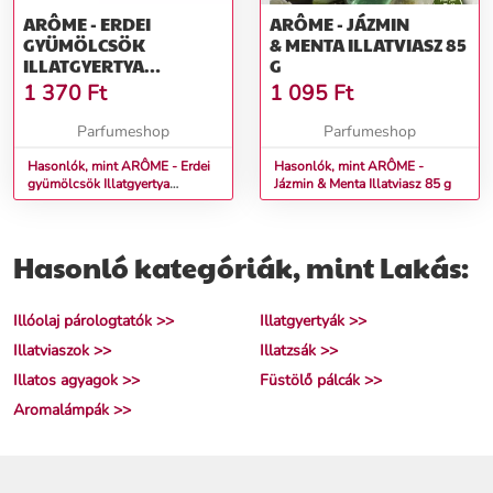
ARÔME - ERDEI
ARÔME - JÁZMIN
GYÜMÖLCSÖK
& MENTA ILLATVIASZ 85
ILLATGYERTYA
G
DOBOZBAN 85 G
1 370
Ft
1 095
Ft
Parfumeshop
Parfumeshop
Hasonlók, mint ARÔME - Erdei
Hasonlók, mint ARÔME -
gyümölcsök Illatgyertya
Jázmin & Menta Illatviasz 85 g
dobozban 85 g
Hasonló kategóriák, mint Lakás:
Illóolaj párologtatók >>
Illatgyertyák >>
Illatviaszok >>
Illatzsák >>
Illatos agyagok >>
Füstölő pálcák >>
Aromalámpák >>