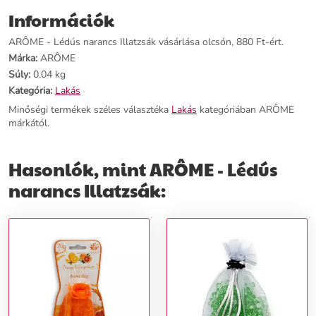
egzotikus illatot bárhol és bármikor.
Információk
További információk>>
ARÔME - Lédús narancs Illatzsák vásárlása olcsón, 880 Ft-ért.
Márka:
ARÔME
Súly:
0.04 kg
Kategória:
Lakás
Minőségi termékek széles választéka
Lakás
kategóriában ARÔME
márkától.
Hasonlók, mint ARÔME - Lédús
narancs Illatzsák: