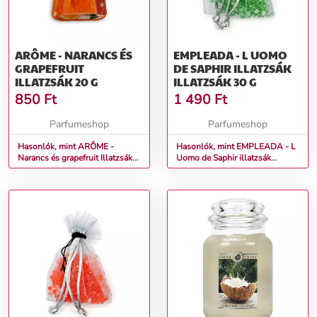
ARÔME - NARANCS ÉS
EMPLEADA - L UOMO
GRAPEFRUIT
DE SAPHIR ILLATZSÁK
ILLATZSÁK 20 G
ILLATZSÁK 30 G
850
Ft
1 490
Ft
Parfumeshop
Parfumeshop
Hasonlók, mint ARÔME -
Hasonlók, mint EMPLEADA - L
Narancs és grapefruit Illatzsák
Uomo de Saphir illatzsák
20 g
Illatzsák 30 g