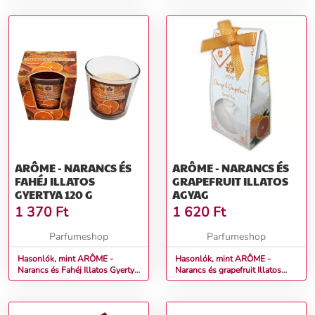
ARÔME - NARANCS ÉS
ARÔME - NARANCS ÉS
FAHÉJ ILLATOS
GRAPEFRUIT ILLATOS
GYERTYA 120 G
AGYAG
1 370
Ft
1 620
Ft
Parfumeshop
Parfumeshop
Hasonlók, mint ARÔME -
Hasonlók, mint ARÔME -
Narancs és Fahéj Illatos Gyertya
Narancs és grapefruit Illatos
120 g
agyag