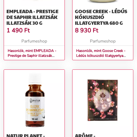
EMPLEADA - PRESTIGE
GOOSE CREEK - LÉDÚS
DE SAPHIR ILLATZSÁK
KÓKUSZDIÓ
ILLATZSÁK 30 G
ILLATGYERTYA 680 G
1 490
Ft
8 930
Ft
Parfumeshop
Parfumeshop
Hasonlók, mint EMPLEADA -
Hasonlók, mint Goose Creek -
Prestige de Saphir illatzsák
Lédús kókuszdió Illatgyertya
Illatzsák 30 g
680 g
NATUR PLANET -
ARÔME -