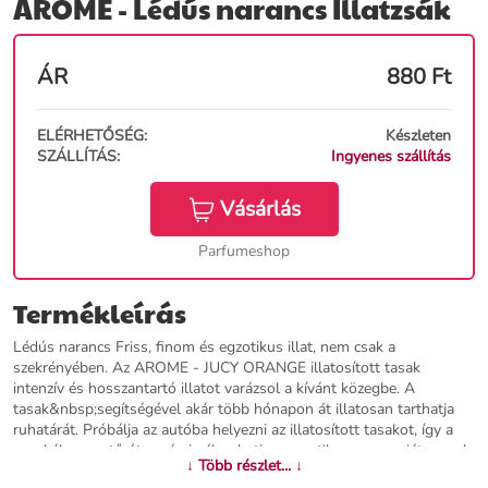
ARÔME - Lédús narancs Illatzsák
ÁR
880
Ft
ELÉRHETŐSÉG:
Készleten
SZÁLLÍTÁS:
Ingyenes szállítás
Vásárlás
Parfumeshop
Termékleírás
Lédús narancs Friss, finom és egzotikus illat, nem csak a
szekrényében. Az AROME - JUCY ORANGE illatosított tasak
intenzív és hosszantartó illatot varázsol a kívánt közegbe. A
tasak&nbsp;segítségével akár több hónapon át illatosan tarthatja
ruhatárát. Próbálja az autóba helyezni az illatosított tasakot, így a
munkába vezető út során is élvezheti az egzotikus esszenciát, ennek
↓ Több részlet... ↓
hála egy kis időre elkalandozhat a trópikus paradicsomba. Élvezze az