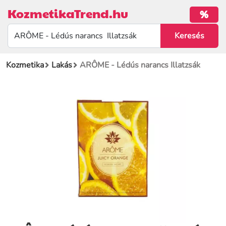
KozmetikaTrend.hu
%
Kozmetika
Lakás
ARÔME - Lédús narancs Illatzsák