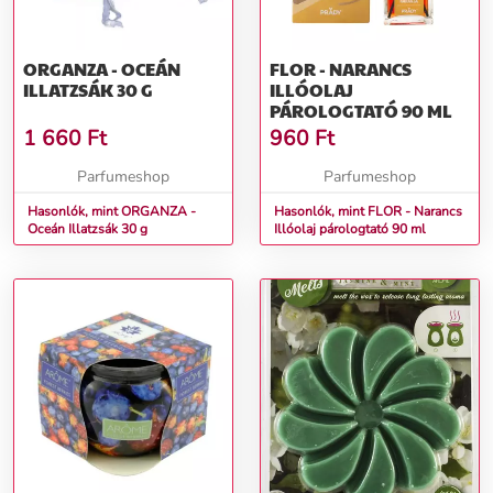
ORGANZA - OCEÁN
FLOR - NARANCS
ILLATZSÁK 30 G
ILLÓOLAJ
PÁROLOGTATÓ 90 ML
1 660
Ft
960
Ft
Parfumeshop
Parfumeshop
Hasonlók, mint ORGANZA -
Hasonlók, mint FLOR - Narancs
Oceán Illatzsák 30 g
Illóolaj párologtató 90 ml