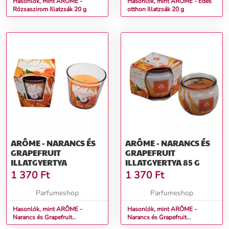
Hasonlók, mint ARÔME -
Hasonlók, mint ARÔME - Édes
Rózsaszirom Illatzsák 20 g
otthon Illatzsák 20 g
ARÔME - NARANCS ÉS
ARÔME - NARANCS ÉS
GRAPEFRUIT
GRAPEFRUIT
ILLATGYERTYA
ILLATGYERTYA 85 G
1 370
Ft
1 370
Ft
Parfumeshop
Parfumeshop
Hasonlók, mint ARÔME -
Hasonlók, mint ARÔME -
Narancs és Grapefruit
Narancs és Grapefruit
illatgyertya
Illatgyertya 85 g