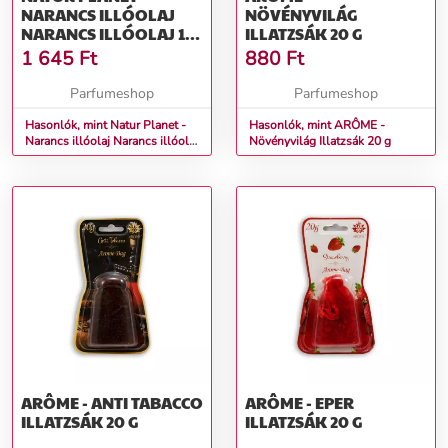
NARANCS ILLÓOLAJ
NÖVÉNYVILÁG
NARANCS ILLÓOLAJ 10
ILLATZSÁK 20 G
ML
1 645
Ft
880
Ft
Parfumeshop
Parfumeshop
Hasonlók, mint Natur Planet -
Hasonlók, mint ARÔME -
Narancs illóolaj Narancs illóolaj
Növényvilág Illatzsák 20 g
10 ml
ARÔME - ANTI TABACCO
ARÔME - EPER
ILLATZSÁK 20 G
ILLATZSÁK 20 G