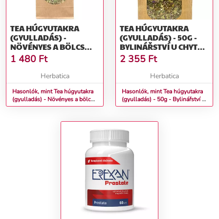
TEA HÚGYUTAKRA
TEA HÚGYUTAKRA
(GYULLADÁS) -
(GYULLADÁS) - 50G -
NÖVÉNYES A BÖLCS
BYLINÁŘSTVÍ U CHYTRÉ
ERDÉSZNŐNÉL - 50 G
HORÁKYNĚ
1 480
Ft
2 355
Ft
Herbatica
Herbatica
Hasonlók, mint Tea húgyutakra
Hasonlók, mint Tea húgyutakra
(gyulladás) - Növényes a bölcs
(gyulladás) - 50g - Bylinářství U
erdésznőnél - 50 g
Chytré horákyně