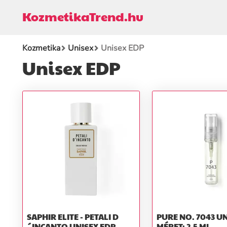
KozmetikaTrend.hu
Kozmetika
Unisex
Unisex EDP
Unisex EDP
SAPHIR ELITE - PETALI D
PURE NO. 7043 UNISEX EDT
´INCANTO UNISEX EDP
MÉRET: 2,5 ML