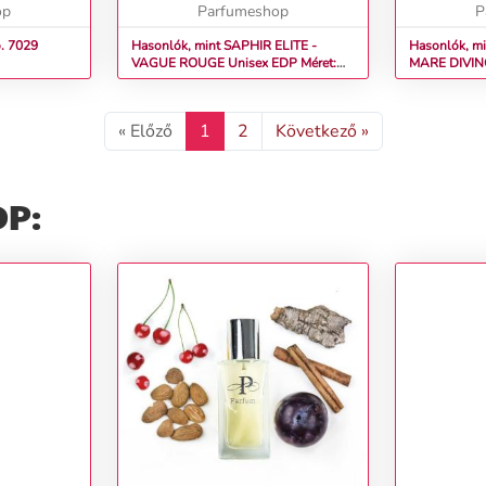
op
Parfumeshop
P
. 7029
Hasonlók, mint SAPHIR ELITE -
Hasonlók, mi
VAGUE ROUGE Unisex EDP Méret:
MARE DIVINO Unisex EDP Méret
100 ml
ml
« Előző
1
2
Következő »
DP: