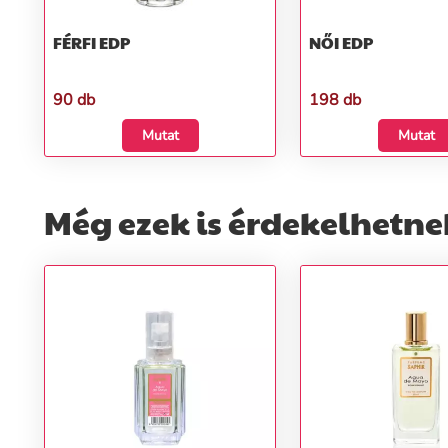
FÉRFI EDP
NŐI EDP
90 db
198 db
Mutat
Mutat
Még ezek is érdekelhetne