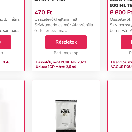
100 ML T
470
Ft
8 800
F
ott, málna,
ÖsszetevőkFejKaramell
Összetevők 
SzívKumarin és méz AlapVanília
Szív borosty
a, sambac
és fehér pézsma...
borostyán A
liné AlapPalo
fenyőgyanta.
, perui
k
Részletek
brettolid,
op
Parfumeshop
P
. 7043
Hasonlók, mint PURE No. 7029
Hasonlók, mi
Unisex EDP Méret: 2,5 ml
VAGUE ROUGE Unisex EDP 
100 ml tester