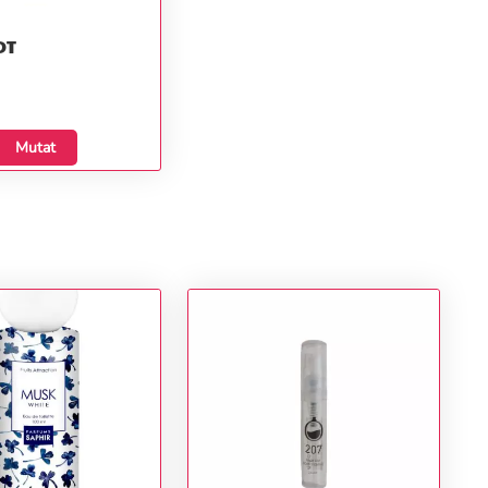
DT
Mutat