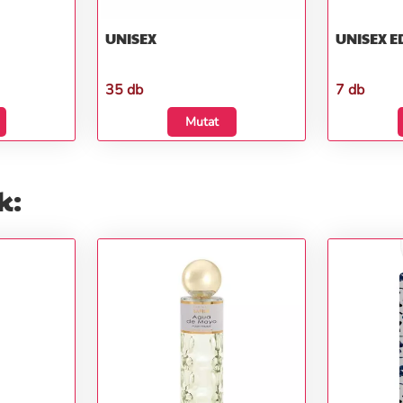
UNISEX
UNISEX E
35 db
7 db
Mutat
k: