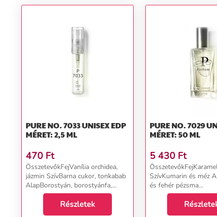
PURE NO. 7033 UNISEX EDP
PURE NO. 7029 UNISEX EDP
MÉRET: 2,5 ML
MÉRET: 50 ML
470
Ft
5 430
Ft
ÖsszetevőkFejVanília orchidea,
ÖsszetevőkFejKaramel
jázmin SzívBarna cukor, tonkabab
SzívKumarin és méz Al
AlapBorostyán, borostyánfa,
és fehér pézsma...
pézsma, pacsuli...
Részletek
Részlete