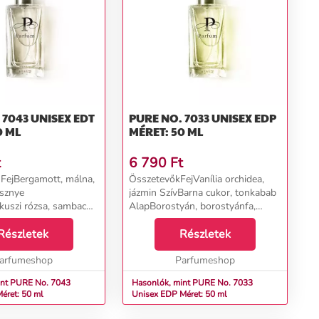
NISEX EDT
PURE NO. 7033 UNISEX EDP
0 ML
MÉRET: 50 ML
t
6 790
Ft
FejBergamott, málna,
ÖsszetevőkFejVanília orchidea,
esznye
jázmin SzívBarna cukor, tonkabab
uszi rózsa, sambac
AlapBorostyán, borostyánfa,
otrop, praliné AlapPalo
pézsma, pacsuli...
kfa, paculi, perui
Részletek
Részletek
nkabab, ambrettolid,
.
arfumeshop
Parfumeshop
int PURE No. 7043
Hasonlók, mint PURE No. 7033
éret: 50 ml
Unisex EDP Méret: 50 ml