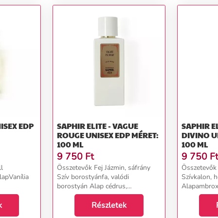
SAPHIR ELITE - VAGUE
SAPHIR E
ROUGE UNISEX EDP MÉRET:
DIVINO UNISEX EDP MÉRET:
100 ML
100 ML
9 750
Ft
9 750
F
l
Összetevők Fej Jázmin, sáfrány
Összetevők 
apVanília
Szív borostyánfa, valódi
Szívkalon, 
borostyán Alap cédrus,
Alapambroxá
fenyőgyanta...
k
Részletek