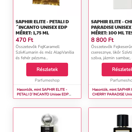
SAPHIR ELITE - PETALI D
SAPHIR ELITE - C
´INCANTO UNISEX EDP
PARADISE UNISEX EDP
MÉRET: 1,75 ML
MÉRET: 100 ML TE
470
Ft
8 800
Ft
Összetevők FejKaramell
Összetevők Fejkeserű
SzívKumarin és méz AlapVanília
cseresznye, likőr Szívt
és fehér pézsma...
szilva, jázmin sambac,
Alapfahéj, pacsuli, cédr
Részletek
szegfűszeg, szantálfa,
Részlete
vanília, benzoin, perui 
Parfumeshop
Parfumesh
Hasonlók, mint SAPHIR ELITE -
Hasonlók, mint SAPHIR 
PETALI D´INCANTO Unisex EDP
CHERRY PARADISE Unisex EDP
Méret: 1,75 ml
Méret: 100 ml tester