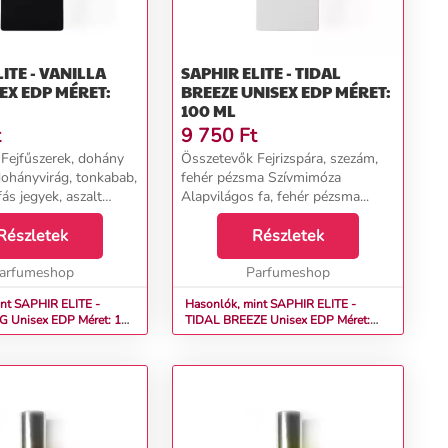
ITE - VANILLA
SAPHIR ELITE - TIDAL
BREEZE UNISEX EDP MÉRET:
100 ML
t
9 750
Ft
Fejfűszerek, dohány
Összetevők Fejrizspára, szezám,
dohányvirág, tonkabab,
fehér pézsma Szívmimóza
fás jegyek, aszalt
Alapvilágos fa, fehér pézsma...
..
Részletek
Részletek
arfumeshop
Parfumeshop
nt SAPHIR ELITE -
Hasonlók, mint SAPHIR ELITE -
: 100
TIDAL BREEZE Unisex EDP Méret:
100 ml