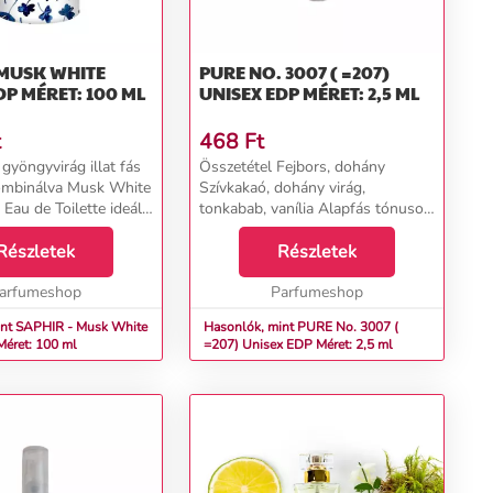
 MUSK WHITE
PURE NO. 3007 ( =207)
DP MÉRET: 100 ML
UNISEX EDP MÉRET: 2,5 ML
t
468
Ft
 gyöngyvirág illat fás
Összetétel Fejbors, dohány
kombinálva Musk White
Szívkakaó, dohány virág,
 Eau de Toilette ideális
tonkabab, vanília Alapfás tónusok,
sztály számára,
szárított gyümölcs...
 gyermekeket ésa
Részletek
Részletek
mölcsös illatok
A...
arfumeshop
Parfumeshop
int SAPHIR - Musk White
Hasonlók, mint PURE No. 3007 (
éret: 100 ml
=207) Unisex EDP Méret: 2,5 ml