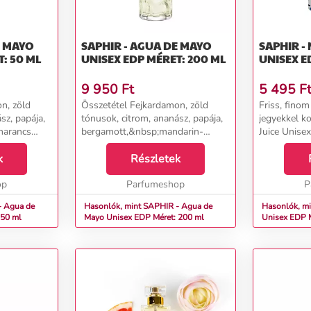
E MAYO
SAPHIR - AGUA DE MAYO
SAPHIR -
: 50 ML
UNISEX EDP MÉRET: 200 ML
UNISEX E
9 950
Ft
5 495
F
n, zöld
Összetétel Fejkardamon, zöld
Friss, finom
sz, papája,
tónusok, citrom, ananász, papája,
jegyekkel 
narancs
bergamott,&nbsp;mandarin-
Juice Unisex
, ibolya,
narancs aroma Szívszerecsendió,
minden koro
ózsa,
k
ibolya, gyöngyvirág, jázmin, rózsa,
Részletek
beleértve a
pcédrus,
íriszgyökér, frézia Alapcédrus,
trópusi gyü
op
ambra, szant...
Parfumeshop
szerelmesei. 
P
- Agua de
Hasonlók, mint SAPHIR - Agua de
Hasonlók, m
: 50 ml
Mayo Unisex EDP Méret: 200 ml
Unisex EDP M