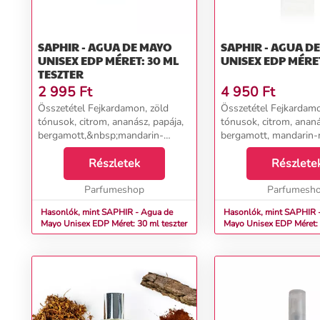
SAPHIR - AGUA DE MAYO
SAPHIR - AGUA D
UNISEX EDP MÉRET: 30 ML
UNISEX EDP MÉRET
TESZTER
2 995
Ft
4 950
Ft
Összetétel Fejkardamon, zöld
Összetétel Fejkardamo
tónusok, citrom, ananász, papája,
tónusok, citrom, ananá
bergamott,&nbsp;mandarin-
bergamott, mandarin-
narancs aroma Szívszerecsendió,
aroma Szívszerecsendió
ibolya, gyöngyvirág, jázmin, rózsa,
Részletek
gyöngyvirág, jázmin, r
Részlete
íriszgyökér, frézia Alapcédrus,
íriszgyökér, frézia Ala
ambra, szant...
Parfumeshop
ambra, szantálfa,...
Parfumesh
Hasonlók, mint SAPHIR - Agua de
Hasonlók, mint SAPHIR 
Mayo Unisex EDP Méret: 30 ml teszter
Mayo Unisex EDP Méret