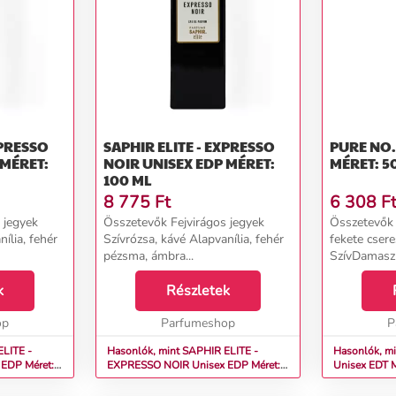
XPRESSO
SAPHIR ELITE - EXPRESSO
PURE NO. 7043 U
NOIR UNISEX EDP MÉRET:
MÉRET: 5
100 ML
8 775
Ft
6 308
F
 jegyek
Összetevők Fejvirágos jegyek
Összetevők 
ília, fehér
Szívrózsa, kávé Alapvanília, fehér
fekete cser
pézsma, ámbra...
SzívDamaszk
jázmin, heli
k
Részletek
santo, guaja
balzsam, to
op
Parfumeshop
haiti vetiver..
P
ELITE -
Hasonlók, mint SAPHIR ELITE -
Hasonlók, m
EXPRESSO NOIR Unisex EDP Méret:
Unisex EDT M
100 ml