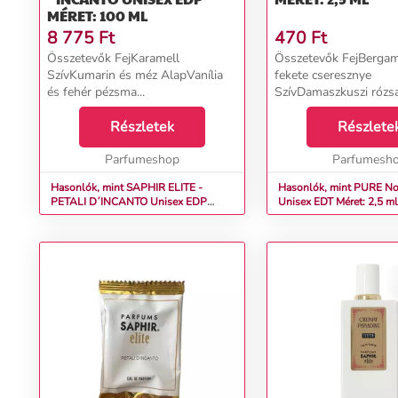
MÉRET: 100 ML
8 775
Ft
470
Ft
Összetevők FejKaramell
Összetevők FejBergam
SzívKumarin és méz AlapVanília
fekete cseresznye
és fehér pézsma...
SzívDamaszkuszi rózs
jázmin, heliotrop, pra
Részletek
santo, guajakfa, paculi
Részlete
balzsam, tonkabab, am
Parfumeshop
haiti vetiver...
Parfumesh
Hasonlók, mint SAPHIR ELITE -
Hasonlók, mint PURE No
PETALI D´INCANTO Unisex EDP
Unisex EDT Méret: 2,5 ml
Méret: 100 ml