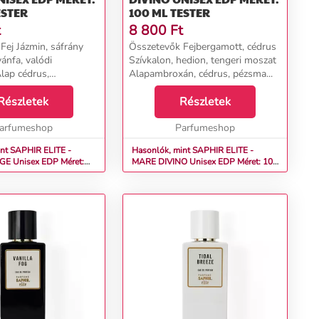
ESTER
100 ML TESTER
t
8 800
Ft
Fej Jázmin, sáfrány
Összetevők Fejbergamott, cédrus
ánfa, valódi
Szívkalon, hedion, tengeri moszat
lap cédrus,
Alapambroxán, cédrus, pézsma...
..
Részletek
Részletek
arfumeshop
Parfumeshop
nt SAPHIR ELITE -
Hasonlók, mint SAPHIR ELITE -
Méret:
MARE DIVINO Unisex EDP Méret: 100
ml tester