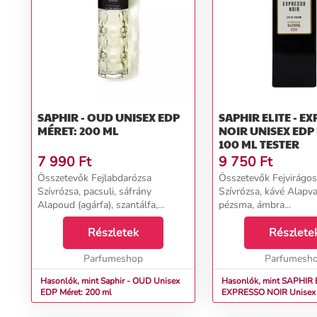
SAPHIR - OUD UNISEX EDP
SAPHIR ELITE - E
MÉRET: 200 ML
NOIR UNISEX EDP MÉRET:
100 ML TESTER
7 990
Ft
9 750
Ft
Összetevők Fejlabdarózsa
Összetevők Fejvirágos
Szívrózsa, pacsuli, sáfrány
Szívrózsa, kávé Alapvan
Alapoud (agárfa), szantálfa,
pézsma, ámbra...
cédrusfa...
Részletek
Részlete
Parfumeshop
Parfumesh
Hasonlók, mint Saphir - OUD Unisex
Hasonlók, mint SAPHIR 
EDP Méret: 200 ml
EXPRESSO NOIR Unisex EDP Méret:
100 ml tester