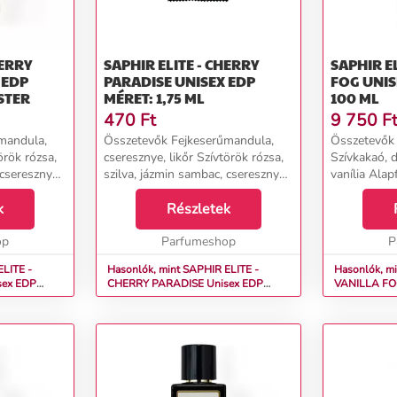
HERRY
SAPHIR ELITE - CHERRY
SAPHIR EL
PARADISE UNISEX EDP
FOG UNISEX EDP MÉRET:
STER
MÉRET: 1,75 ML
100 ML
470
Ft
9 750
F
mandula,
Összetevők Fejkeserűmandula,
Összetevők 
örök rózsa,
cseresznye, likőr Szívtörök rózsa,
Szívkakaó, 
 cseresznye
szilva, jázmin sambac, cseresznye
vanília Alap
us, vetiver,
Alapfahéj, pacsuli, cédrus, vetiver,
gyümölcsök.
 tonkabab,
k
szegfűszeg, szantálfa, tonkabab,
Részletek
balzsam....
vanília, benzoin, perui balzsam....
op
Parfumeshop
P
ELITE -
Hasonlók, mint SAPHIR ELITE -
Hasonlók, mi
CHERRY PARADISE Unisex EDP
VANILLA FOG Unisex EDP Méret
Méret: 1,75 ml
ml