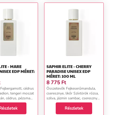
LITE - MARE
SAPHIR ELITE - CHERRY
PARADISE UNISEX EDP
MÉRET: 100 ML
t
8 775
Ft
Fejbergamott, cédrus
Összetevők Fejkeserűmandula,
hedion, tengeri moszat
cseresznye, likőr Szívtörök rózsa,
n, cédrus, pézsma...
szilva, jázmin sambac, cseresznye
Alapfahéj, pacsuli, cédrus, vetiver,
Részletek
szegfűszeg, szantálfa, tonkabab,
Részletek
vanília, benzoin, perui balzsam....