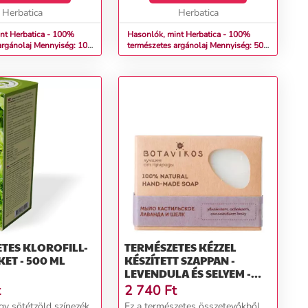
szára...
Herbatica
alapjaként a szára...
Herbatica
nt Herbatica - 100%
Hasonlók, mint Herbatica - 100%
argánolaj Mennyiség: 100
természetes argánolaj Mennyiség: 50
ml
TES KLOROFILL-
TERMÉSZETES KÉZZEL
ET - 500 ML
KÉSZÍTETT SZAPPAN -
LEVENDULA ÉS SELYEM -
100G- BOTAVIKOS
t
2 740
Ft
egy sötétzöld színezék,
Ez a természetes összetevőkből