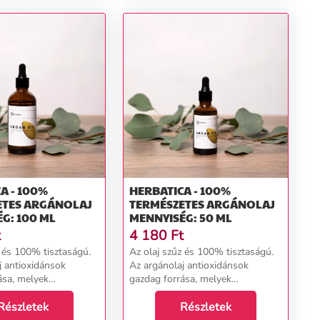
A - 100%
HERBATICA - 100%
ETES ARGÁNOLAJ
TERMÉSZETES ARGÁNOLAJ
G: 100 ML
MENNYISÉG: 50 ML
t
4 180
Ft
z és 100% tisztaságú.
Az olaj szűz és 100% tisztaságú.
j antioxidánsok
Az argánolaj antioxidánsok
ása, melyek
gazdag forrása, melyek
zzák az öregedést.
megakadályozzák az öregedést.
zakai
Részletek
Használhatja: nappali / éjszakai
Részletek
tesítésére make-up
krém helyettesítésére make-up