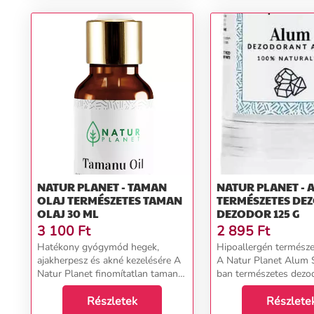
NATUR PLANET - TAMAN
NATUR PLANET - 
OLAJ TERMÉSZETES TAMAN
TERMÉSZETES DE
OLAJ 30 ML
DEZODOR 125 G
3 100
Ft
2 895
Ft
Hatékony gyógymód hegek,
Hipoallergén termész
ajakherpesz és akné kezelésére A
A Natur Planet Alum 
Natur Planet finomítatlan taman
ban természetes dezod
olaját a Calopgyllum Inophyllum
termék azok számára, 
fa érett termésének hidegen
Részletek
nélküli biotermékeket
Részlete
sajtolásával nyerik. A ,,zöld
izzadás ellen. A tims