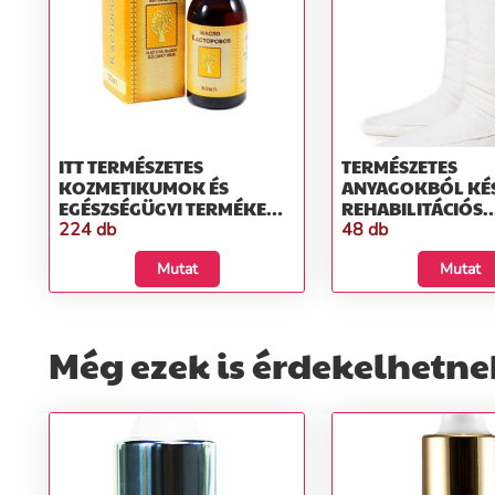
ITT TERMÉSZETES
TERMÉSZETES
KOZMETIKUMOK ÉS
ANYAGOKBÓL KÉ
EGÉSZSÉGÜGYI TERMÉKEK
REHABILITÁCIÓS
TALÁL
SEGÉDESZKÖZÖK
224 db
48 db
Mutat
Mutat
Még ezek is érdekelhetne