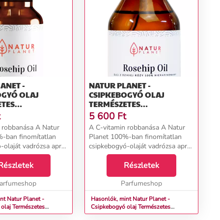
ANET -
NATUR PLANET -
OGYÓ OLAJ
CSIPKEBOGYÓ OLAJ
ETES
TERMÉSZETES
OGYÓ OLAJ
CSIPKEBOGYÓ OLAJ
t
5 600
Ft
ÉS: 30 ML
KISZERELÉS: 100 ML
 robbanása A Natur
A C-vitamin robbanása A Natur
-ban finomítatlan
Planet 100%-ban finomítatlan
-olaját vadrózsa apró
csipkebogyó-olaját vadrózsa apró
ideg sajtolással
magvaiból hideg sajtolással
hén sárgás színű és
Részletek
nyerik. Enyhén sárgás színű és
Részletek
jú - a csipkebogyóra
finom aromájú - a csipkebogyóra
sipk...
arfumeshop
jellemző. A csipk...
Parfumeshop
nt Natur Planet -
Hasonlók, mint Natur Planet -
mészetes
Csipkebogyó olaj Természetes
olaj Kiszerelés: 30 ml
csipkebogyó olaj Kiszerelés: 100 ml