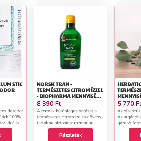
ALUM STIC
NORSK TRAN -
HERBATIC
ZODOR
TERMÉSZETES CITROM ÍZZEL
TERMÉSZ
- BIOPHARMA MENNYISÉG:
MENNYISÉ
375 ML
8 390
Ft
5 770
F
etes dezodor
A termék különleges hatását a
Az olaj szű
Stick 100%-
természetes citrom íze és növényi
Az argánola
or ideális
tartalma biztosítja: rozmaring
gazdag forr
akik parfüm
(Rosmarinus officinalis&nbsp;),
megakadályo
 keresnek
k
oregán (Origanum vulgare),
Részletek
Használhatja: nappali / éjs
ó nemcsak
kakukkfű (Thymus), szegfűszeg
krém helyet