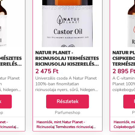
NATUR PLANET -
NATUR PL
RICINUSOLAJ TERMÉSZETES
CSIPKEB
ZERELÉS:
RICINUSOLAJ KISZERELÉS:
TERMÉSZ
100 ML
CSIPKEB
2 475
Ft
2 895
F
KISZEREL
atur Planet
Univerzális csoda A Natur Planet
A C-vitamin
n
100%-ban finomítatlan
Planet 100%
ű, hidegen
ricinusolaja nyers, sűrű, hidegen
csipkebogyó
j, amely jól
sajtolt finomítatlan olaj, amely jól
magvaiból h
A
k
tapad a bőrsejtekhez. A
Részletek
nyerik. Eny
edezett bőrt
legszárazabb és berepedezett bőrt
finom aromá
op
is puhítja. A ri...
Parfumeshop
jellemző. A c
P
net -
Hasonlók, mint Natur Planet -
Hasonlók, mi
Ricinusolaj Természetes ricinusolaj
Csipkebogyó olaj Ter
Kiszerelés: 100 ml
csipkebogyó 