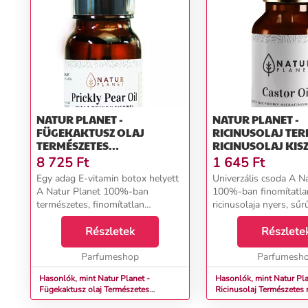
NATUR PLANET -
NATUR PLANET -
FÜGEKAKTUSZ OLAJ
RICINUSOLAJ TERMÉSZETES
TERMÉSZETES
RICINUSOLAJ KIS
FÜGEKAKTUSZ OLAJ
30 ML
8 725
Ft
1 645
Ft
Egy adag E-vitamin botox helyett
Univerzális csoda A N
A Natur Planet 100%-ban
100%-ban finomítatla
természetes, finomítatlan
ricinusolaja nyers, sűr
fügekaktusz-olaját
sajtolt finomítatlan ola
fügekaktuszmag (Opuncia ficus-
Részletek
tapad a bőrsejtekhez. 
Részlete
indica) hideg sajtolásával nyerik.
legszárazabb és berep
Gazdag a bőr számára értékes
Parfumeshop
is puhítja. A ri...
Parfumesh
telí...
Hasonlók, mint Natur Planet -
Hasonlók, mint Natur Pla
Fügekaktusz olaj Természetes
Ricinusolaj Természetes ricinusolaj
fügekaktusz olaj
Kiszerelés: 30 ml