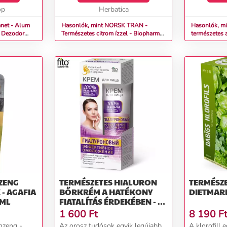
op
(Syzygium aromat...
Herbatica
alapjaként a 
anet - Alum
Hasonlók, mint NORSK TRAN -
Hasonlók, mi
r
Természetes citrom ízzel - Biopharma
természetes 
Mennyiség: 375 ml
ml
ZENG
TERMÉSZETES HIALURON
TERMÉSZE
- AGAFIA
BŐRKRÉM A HATÉKONY
DIETMARK
 ML
FIATALÍTÁS ÉRDEKÉBEN - 45
ML – FITOKOSMETIK
1 600
Ft
8 190
F
nzeng -
Az orosz tudósok egyik legújabb
A klorofill 