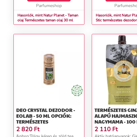
aranynak" nevezett o...
Parfumeshop
izzadásgá...
Parfumesh
Hasonlók, mint Natur Planet - Taman
Hasonlók, mint Natur Pl
olaj Természetes taman olaj 30 ml
Stic természetes dezodor Dezodo
125 g
DEO CRYSTAL DEZODOR -
TERMÉSZETES GIN
EOLAB - 50 ML OPCIÓK:
ALAPÚ HAJMASZK 
TERMÉSZETES
NAGYMAMA - 100
2 820
Ft
2 110
Ft
&nbsp;Tölgy kéreg és zöld tea
Aktív hatóanyagok: Gi