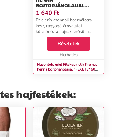
BOJTORJÁNOLAJJAL
"FEKETE" 50 ML
1 640
Ft
Ez a szín azonnali használatra
kész, ragyogó árnyalatot
kölcsönöz a hajnak, erősíti a
legyengült hajat, javítja
növekedését, visszaadja a haj
Részletek
fényét. Nem tartalmaz ammóniát
és hidrogén-peroxidot. A he...
Herbatica
Hasonlók, mint Fitokosmetik Krémes
henna bojtorjánolajjal "FEKETE" 50
ml
es hajfestékek: