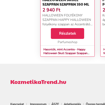
SZAPPAN SZAPPAN 350 ML
F
K
2 940
Ft
2
HALLOWEEN FOLYÉKONY
K
SZAPPAN HAPPY HALLOWEEN
áp
folyékony szappan az Accentrától
b
koponya motívummal, praktikus
v
pumpával és ijesztő bogyók
Részletek
é
illatával garantálja a tökéletesen
a
tiszta keze lesz. Mosás után k...
Parfumeshop
fe
Hasonlók, mint Accentra - Happy
H
Halloween Skull Szappan Szappan
f
350 ml
s
KozmetikaTrend.hu
Kapcsolat
Impresszum
ÁSZF
Adatkezelés
Összes termé