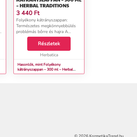
– HERBAL TRADITIONS
3 440
Ft
Folyékony kátrányszappan:
Természetes megkönnyebbülés
vá
problémás bőrre és hajra A
viszketés, bőrpír és a bőr
t
kellemetlenségeinek véget nem
Részletek
érő ciklusa jelentősen
megnehezítheti a mindennapokat.
Herbatica
Ha érz...
Hasonlók, mint Folyékony
kátrányszappan – 300 ml – Herbal
Traditions
© 2026 KozmetikaTrend.hu