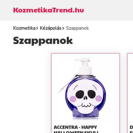
KozmetikaTrend.hu
Kozmetika
Kézápolás
Szappanok
Szappanok
ACCENTRA - HAPPY
D
HALLOWEEN SKULL
F