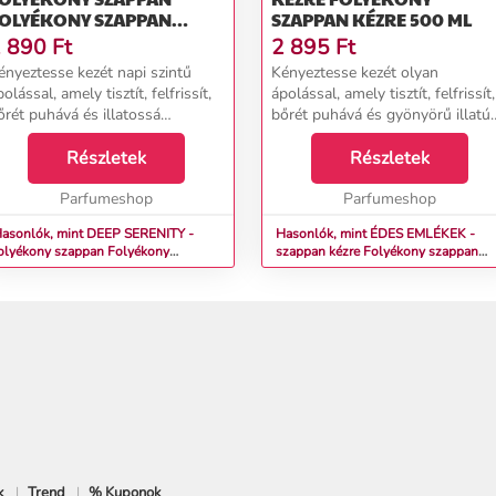
OLYÉKONY SZAPPAN
SZAPPAN KÉZRE 500 ML
ÉZRE 500 ML
 890
Ft
2 895
Ft
ényeztesse kezét napi szintű
Kényeztesse kezét olyan
olással, amely tisztít, felfrissít,
ápolással, amely tisztít, felfrissít,
őrét puhává és illatossá
bőrét puhává és gyönyörű illatú
arázsolja. Az illat finom virágos
varázsolja. A friss citrus illat
s könnyű púderes jegyeket ötvöz,
Részletek
enyhe virágos beütéssel energiá
Részletek
melyek tiszta és nyugtató hatást
ad és a tökéletesen tiszta kezek
j...
Parfumeshop
érzet...
Parfumeshop
asonlók, mint DEEP SERENITY -
Hasonlók, mint ÉDES EMLÉKEK -
olyékony szappan Folyékony
szappan kézre Folyékony szappan
zappan kézre 500 ml
kézre 500 ml
k
Trend
% Kuponok