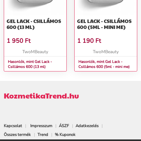
GEL LACK - CSILLÁMOS
GEL LACK - CSILLÁMOS
600 (13 ML)
600 (5ML - MINI ME)
1 950
Ft
1 190
Ft
TwoMBeauty
TwoMBeauty
Hasonlók, mint Gel Lack -
Hasonlók, mint Gel Lack -
Csillámos 600 (13 ml)
Csillámos 600 (5ml - mini me)
KozmetikaTrend.hu
Kapcsolat
Impresszum
ÁSZF
Adatkezelés
Összes termék
Trend
% Kuponok