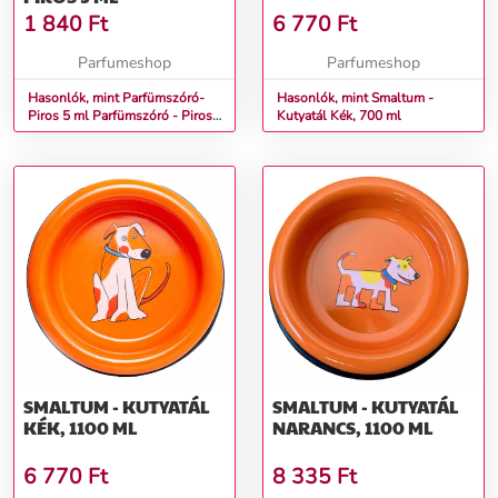
1 840
Ft
6 770
Ft
Parfumeshop
Parfumeshop
Hasonlók, mint Parfümszóró-
Hasonlók, mint Smaltum -
Piros 5 ml Parfümszóró - Piros
Kutyatál Kék, 700 ml
5 ml
SMALTUM - KUTYATÁL
SMALTUM - KUTYATÁL
KÉK, 1100 ML
NARANCS, 1100 ML
6 770
Ft
8 335
Ft