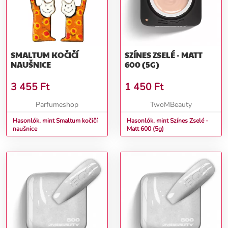
SMALTUM KOČIČÍ
SZÍNES ZSELÉ - MATT
NAUŠNICE
600 (5G)
3 455
Ft
1 450
Ft
Parfumeshop
TwoMBeauty
Hasonlók, mint Smaltum kočičí
Hasonlók, mint Színes Zselé -
naušnice
Matt 600 (5g)