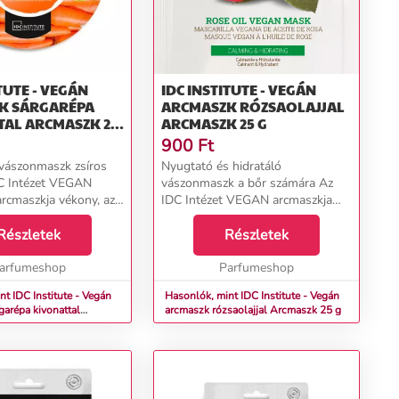
TUTE - VEGÁN
IDC INSTITUTE - VEGÁN
K SÁRGARÉPA
ARCMASZK RÓZSAOLAJJAL
SZK 23
ARCMASZK 25 G
900
Ft
 vászonmaszk zsíros
Nyugtató és hidratáló
DC Intézet VEGAN
vászonmaszk a bőr számára Az
rcmaszkja vékony, az
IDC Intézet VEGAN arcmaszkja
hoz igazodó vászonból
vékony, az arc formájához igazodó
lyan jótékony
Részletek
vászonból készül, és olyan
Részletek
el van impregnálva a
jótékony összetevőkkel van
 amelye...
arfumeshop
impregnálva a bőr számára,
Parfumeshop
amely...
t IDC Institute - Vegán
Hasonlók, mint IDC Institute - Vegán
garépa kivonattal
arcmaszk rózsaolajjal Arcmaszk 25 g
 g