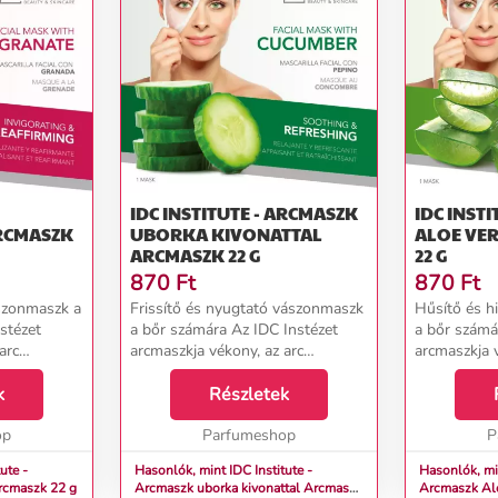
IDC INSTITUTE - ARCMASZK
IDC INST
RCMASZK
UBORKA KIVONATTAL
ALOE VERÁVAL 
ARCMASZK 22 G
22 G
870
Ft
870
Ft
vászonmaszk a
Frissítő és nyugtató vászonmaszk
Hűsítő és h
stézet
a bőr számára Az IDC Instézet
a bőr számá
arc
arcmaszkja vékony, az arc
arcmaszkja v
ászonból
formájához igazodó vászonból
formájához 
ra jótékony
k
készül, és a bőr számára jótékony
Részletek
készül, és 
regnálva,
összetevőkkel van impregnálva,
összetevőkk
op
amelyek behatolna...
Parfumeshop
amelyek beh
P
ute -
Hasonlók, mint IDC Institute -
Hasonlók, min
átalmás arcmaszk Arcmaszk 22 g
Arcmaszk uborka kivonattal Arcmaszk