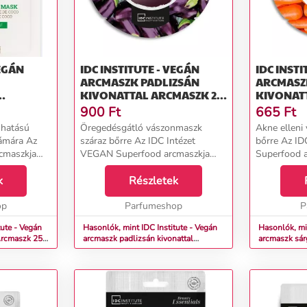
VEGÁN
IDC INSTITUTE - VEGÁN
IDC INSTI
ARCMASZK PADLIZSÁN
ARCMASZ
KIVONATTAL ARCMASZK 23
KIVONATTAL ARCMA
G
G
900
Ft
665
Ft
 hatású
Öregedésgátló vászonmaszk
Akne elleni
ámára Az
száraz bőrre Az IDC Intézet
bőrre Az I
cmaszkja
VEGAN Superfood arcmaszkja
Superfood a
ához igazodó
vékony, az arc formájához igazodó
arc formájá
olyan
k
vászonból készül, és olyan
Részletek
készül, és o
l van
jótékony összetevőkkel van
összetevőkk
ára...
op
impregnálva a bőr számára, amel...
Parfumeshop
bőr számára,
P
tute - Vegán
Hasonlók, mint IDC Institute - Vegán
Hasonlók, min
arcmaszk padlizsán kivonattal
arcmaszk sár
Arcmaszk 23 g
Arcmaszk 23