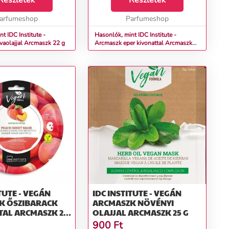
Részletek
Részletek
el van impregnálva,
összetevőkkel van impregnálva,
atoln...
arfumeshop
amelyek behatolna...
Parfumeshop
t IDC Institute -
Hasonlók, mint IDC Institute -
Arcmaszk olívaolajjal Arcmaszk 22 g
Arcmaszk eper kivonattal Arcmaszk
22 g
TUTE - VEGÁN
IDC INSTITUTE - VEGÁN
K ŐSZIBARACK
ARCMASZK NÖVÉNYI
SZK 23
OLAJJAL ARCMASZK 25 G
900
Ft