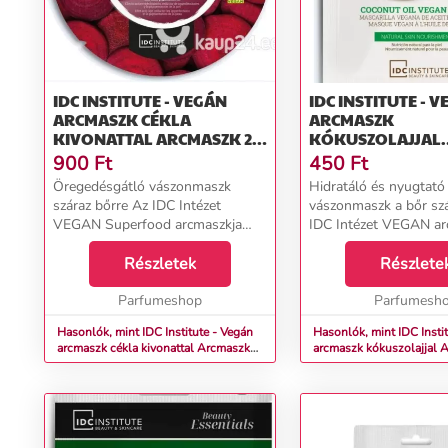
IDC INSTITUTE - VEGÁN
IDC INSTITUTE - 
ARCMASZK CÉKLA
ARCMASZK
KIVONATTAL ARCMASZK 23
KÓKUSZOLAJJAL
G
ARCMASZK 25 G
900
Ft
450
Ft
Öregedésgátló vászonmaszk
Hidratáló és nyugtató
száraz bőrre Az IDC Intézet
vászonmaszk a bőr sz
VEGAN Superfood arcmaszkja
IDC Intézet VEGAN ar
vékony, az arc formájához igazodó
vékony, az arc formáj
vászonból készül, és a bőr
Részletek
vászonból készül, és 
Részlete
számára jótékony összetevőkkel
jótékony összetevőkke
van impregnálva, amelyek be...
Parfumeshop
impregnálva a bőr szám
Parfumesh
Hasonlók, mint IDC Institute - Vegán
Hasonlók, mint IDC Insti
arcmaszk cékla kivonattal Arcmaszk
arcmaszk kókuszolajjal Arcmaszk 25
23 g
g