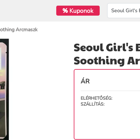
%
Kuponok
Soothing Arcmaszk
Seoul Girl's 
Soothing A
ÁR
ELÉRHETŐSÉG:
SZÁLLÍTÁS: