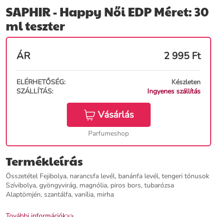
SAPHIR - Happy Női EDP Méret: 30
ml teszter
ÁR
2 995
Ft
ELÉRHETŐSÉG:
Készleten
SZÁLLÍTÁS:
Ingyenes szállítás
Vásárlás
Parfumeshop
Termékleírás
Összetétel Fejibolya, narancsfa levél, banánfa levél, tengeri tónusok
Szívibolya, gyöngyvirág, magnólia, piros bors, tubarózsa
Alaptömjén, szantálfa, vanília, mirha
További információk>>