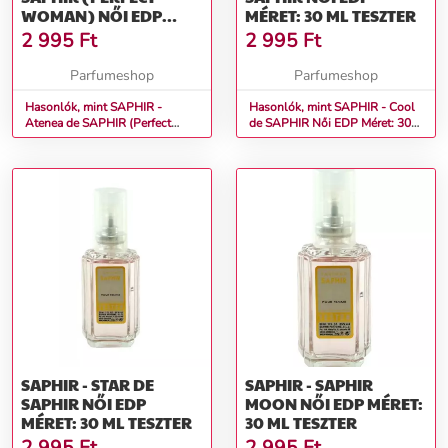
WOMAN) NŐI EDP
MÉRET: 30 ML TESZTER
MÉRET: 30 ML TESZTER
2 995
Ft
2 995
Ft
Parfumeshop
Parfumeshop
Hasonlók, mint SAPHIR -
Hasonlók, mint SAPHIR - Cool
Atenea de SAPHIR (Perfect
de SAPHIR Női EDP Méret: 30
Woman) Női EDP Méret: 30 ml
ml teszter
teszter
SAPHIR - STAR DE
SAPHIR - SAPHIR
SAPHIR NŐI EDP
MOON NŐI EDP MÉRET:
MÉRET: 30 ML TESZTER
30 ML TESZTER