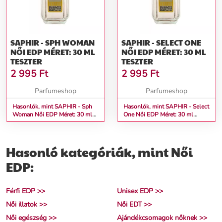
SAPHIR - SPH WOMAN
SAPHIR - SELECT ONE
NŐI EDP MÉRET: 30 ML
NŐI EDP MÉRET: 30 ML
TESZTER
TESZTER
2 995
Ft
2 995
Ft
Parfumeshop
Parfumeshop
Hasonlók, mint SAPHIR - Sph
Hasonlók, mint SAPHIR - Select
Woman Női EDP Méret: 30 ml
One Női EDP Méret: 30 ml
teszter
teszter
Hasonló kategóriák, mint Női
EDP:
Férfi EDP >>
Unisex EDP >>
Női illatok >>
Női EDT >>
Női egészség >>
Ajándékcsomagok nőknek >>