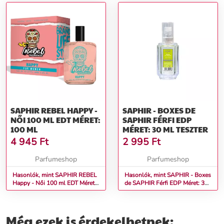
SAPHIR REBEL HAPPY -
SAPHIR - BOXES DE
NŐI 100 ML EDT MÉRET:
SAPHIR FÉRFI EDP
100 ML
MÉRET: 30 ML TESZTER
4 945
Ft
2 995
Ft
Parfumeshop
Parfumeshop
Hasonlók, mint SAPHIR REBEL
Hasonlók, mint SAPHIR - Boxes
Happy - Női 100 ml EDT Méret:
de SAPHIR Férfi EDP Méret: 30
100 ml
ml teszter
Még ezek is érdekelhetnek: