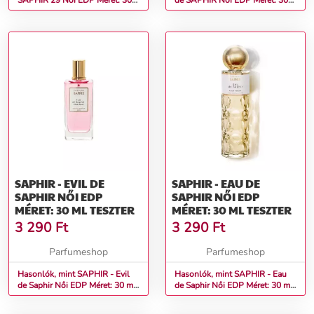
SAPHIR 29 Női EDP Méret: 30
de SAPHIR Női EDP Méret: 30
ml teszter
ml teszter
SAPHIR - EVIL DE
SAPHIR - EAU DE
SAPHIR NŐI EDP
SAPHIR NŐI EDP
MÉRET: 30 ML TESZTER
MÉRET: 30 ML TESZTER
3 290
Ft
3 290
Ft
Parfumeshop
Parfumeshop
Hasonlók, mint SAPHIR - Evil
Hasonlók, mint SAPHIR - Eau
de Saphir Női EDP Méret: 30 ml
de Saphir Női EDP Méret: 30 ml
teszter
teszter