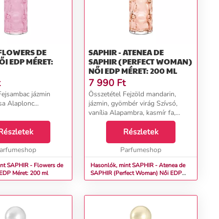
 FLOWERS DE
SAPHIR - ATENEA DE
SAPHIR (PERFECT WOMAN)
NŐI EDP MÉRET: 200 ML
t
7 990
Ft
Fejsambac jázmin
Összetétel Fejzöld mandarin,
a Alaplonc...
jázmin, gyömbér virág Szívsó,
vanília Alapambra, kasmír fa,
szantál fa &nbsp; ...
Részletek
Részletek
arfumeshop
Parfumeshop
nt SAPHIR - Flowers de
Hasonlók, mint SAPHIR - Atenea de
R Női EDP Méret: 200 ml
SAPHIR (Perfect Woman) Női EDP
Méret: 200 ml