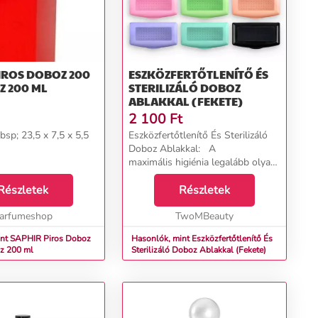
IROS DOBOZ 200
ESZKÖZFERTŐTLENÍTŐ ÉS
OZ 200 ML
STERILIZÁLÓ DOBOZ
ABLAKKAL (FEKETE)
2 100
Ft
sp; 23,5 x 7,5 x 5,5
Eszközfertőtlenítő És Sterilizáló
Doboz Ablakkal: A
maximális higiénia legalább olyan
fontos a szalonban, mint a
Részletek
pontos, precíz munka, így az
Részletek
eszközök folyamatos
arfumeshop
tisztántartása nélkülözhetetlen
TwoMBeauty
ré...
int SAPHIR Piros Doboz
Hasonlók, mint Eszközfertőtlenítő És
Doboz 200 ml
Sterilizáló Doboz Ablakkal (Fekete)