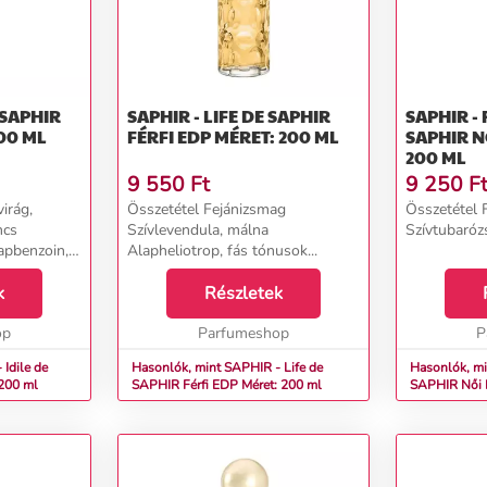
 SAPHIR
SAPHIR - LIFE DE SAPHIR
SAPHIR -
00 ML
FÉRFI EDP MÉRET: 200 ML
SAPHIR NŐI EDP MÉRET:
200 ML
9 550
Ft
9 250
F
irág,
Összetétel Fejánizsmag
Összetétel 
ncs
Szívlevendula, málna
Szívtubarózs
apbenzoin,
Alapheliotrop, fás tónusok...
..
k
Részletek
op
Parfumeshop
P
Idile de
Hasonlók, mint SAPHIR - Life de
Hasonlók, mi
: 200 ml
SAPHIR Férfi EDP Méret: 200 ml
SAPHI