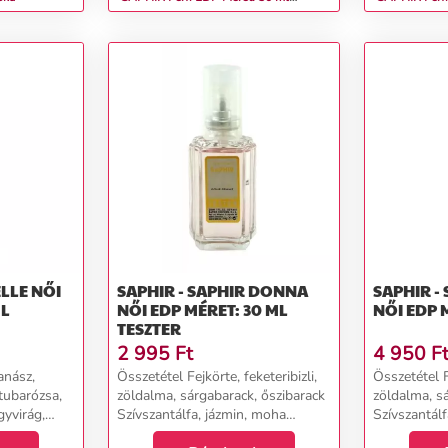
teszter
E NŐI
SAPHIR - SAPHIR DONNA
SAPHIR -
ML
NŐI EDP MÉRET: 30 ML
NŐI EDP 
TESZTER
2 995
Ft
4 950
F
anász,
Összetétel Fejkörte, feketeribizli,
Összetétel Fe
tubarózsa,
zöldalma, sárgabarack, őszibarack
zöldalma, s
yvirág,
Szívszantálfa, jázmin, moha
Szívszantál
lyagyökér
Alapcédrus, vanília, pézsma...
Alapcédrus, 