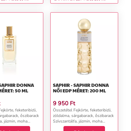
 SAPHIR DONNA
SAPHIR - SAPHIR DONNA
MÉRET: 50 ML
NŐI EDP MÉRET: 200 ML
t
9 950
Ft
jkörte, feketeribizli,
Összetétel Fejkörte, feketeribizli,
árgabarack, őszibarack
zöldalma, sárgabarack, őszibarack
fa, jázmin, moha
Szívszantálfa, jázmin, moha
vanília, pézsma...
Alapcédrus, vanília, pézsma...