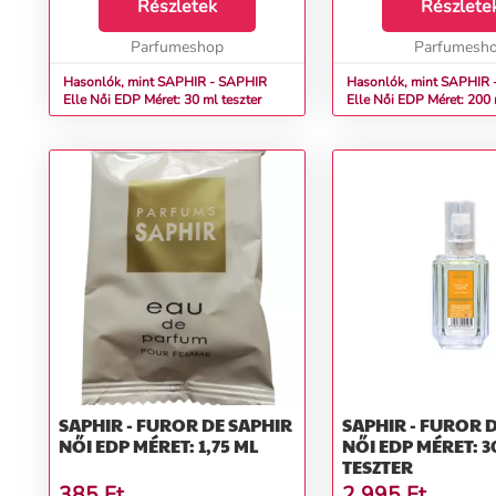
Alapcédrus, ambra, szantálfa,
Részletek
Alapcédrus, ambra, sza
Részlete
vanília, pézsma...
vanília, pézsma...
Parfumeshop
Parfumesh
Hasonlók, mint SAPHIR - SAPHIR
Hasonlók, mint SAPHIR 
Elle Női EDP Méret: 30 ml teszter
Elle Női EDP Méret: 200
SAPHIR - FUROR DE SAPHIR
SAPHIR - FUROR 
NŐI EDP MÉRET: 1,75 ML
NŐI EDP MÉRET: 3
TESZTER
385
Ft
2 995
Ft