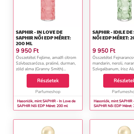
SAPHIR - IN LOVE DE
SAPHIR - IDILE DE
SAPHIR NŐI EDP MÉRET:
NŐI EDP MÉRET: 2
200 ML
9 950
Ft
9 950
Ft
Összetétel Fejlime, amalfi citrom
Összetétel Fejnarancsv
Szívbazsarózsa, praliné, durman,
mandarin, neroli, nara
zöld alma (Granny Smith)
Szívgalbanum, írisz Al
Alappézsma, almafa, szűz
cédrus, tömjén, vetiver.
cédrusfa...
Részletek
Részlete
Parfumeshop
Parfumesh
Hasonlók, mint SAPHIR - In Love de
Hasonlók, mint SAPHIR - 
SAPHIR Női EDP Méret: 200 ml
SAPHIR Női EDP Méret