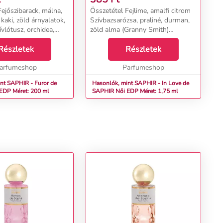
ejőszibarack, málna,
Összetétel Fejlime, amalfi citrom
kaki, zöld árnyalatok,
Szívbazsarózsa, praliné, durman,
vlótusz, orchidea,
zöld alma (Granny Smith)
gnólia Alappacsuli,
Alappézsma, almafa, szűz
anília, pézsma, ibolya,
Részletek
cédrusfa...
Részletek
arfumeshop
Parfumeshop
nt SAPHIR - Furor de
Hasonlók, mint SAPHIR - In Love de
R Női EDP Méret: 200 ml
SAPHIR Női EDP Méret: 1,75 ml