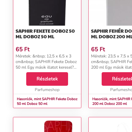
SAPHIR FEKETE DOBOZ 50
SAPHIR FEHÉR D
ML DOBOZ 50 ML
ML DOBOZ 200 M
65
Ft
65
Ft
Méretek: &nbsp; 12,5 x 6,5 x 3
Méretek: 23,5 x 7,5 x 
cm&nbsp; SAPHIR Fekete Doboz
cm&nbsp; SAPHIR Fe
50 ml Egy másik illatot keresel?
200 ml Egy másik illatot keresel?
Nézd meg az ÁTALAKÍTÓ-ban! ...
Nézd meg az ÁTALAKÍT
Részletek
Részlete
Parfumeshop
Parfumesh
Hasonlók, mint SAPHIR Fekete Doboz
Hasonlók, mint SAPHIR 
50 ml Doboz 50 ml
200 ml Doboz 200 ml