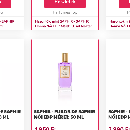
ntálfa,
k
Részletek
op
Parfumeshop
P
- SAPHIR
Hasonlók, mint SAPHIR - SAPHIR
Hasonlók, m
 ml
Donna Női EDP Méret: 30 ml teszter
Donna N
DE SAPHIR
SAPHIR - FUROR DE SAPHIR
SAPHIR -
0 ML
NŐI EDP MÉRET: 50 ML
NŐI EDP 
4 950
Ft
7 990
F