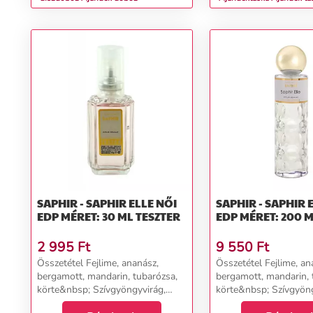
SAPHIR - SAPHIR ELLE NŐI
SAPHIR - SAPHIR ELL
EDP MÉRET: 30 ML TESZTER
EDP MÉRET: 200 
2 995
Ft
9 550
Ft
Összetétel Fejlime, ananász,
Összetétel Fejlime, an
bergamott, mandarin, tubarózsa,
bergamott, mandarin, 
körte&nbsp; Szívgyöngyvirág,
körte&nbsp; Szívgyöng
jázmin, heliotrop, ibolyagyökér
jázmin, heliotrop, ibo