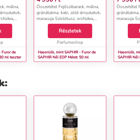
ck, málna,
Összetétel Fejőszibarack, málna,
Összetétel F
 árnyalatok,
gránátalma, kaki, zöld árnyalatok,
gránátalma, 
rchidea,
maracuja Szívlótusz, orchidea,
maracuja Szí
appacsuli,
champaca magnólia Alappacsuli,
champaca ma
sma, ibolya,
k
borostyán, vanília, pézsma, ibolya,
Részletek
borostyán, v
mahagóni...
mahagóni...
op
Parfumeshop
P
 Furor de
Hasonlók, mint SAPHIR - Furor de
Hasonlók, mi
t: 30 ml teszter
SAPHIR Női EDP Méret: 50 ml
SAPHI
k: