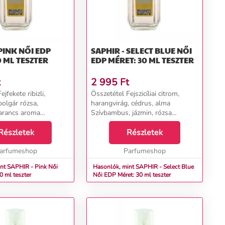
NŐI EDP
SAPHIR - SELECT BLUE NŐI
0 ML TESZTER
EDP MÉRET: 30 ML TESZTER
t
2 995
Ft
jfekete ribizli,
Összetétel Fejszicíliai citrom,
bolgár rózsa,
harangvirág, cédrus, alma
arancs aroma
Szívbambus, jázmin, rózsa
 opoponax, parma
Alapcéder, pézsma, ámbra &nbsp;
fehér pézsma, tömjén,
Részletek
...
Részletek
arfumeshop
Parfumeshop
t SAPHIR - Pink Női
Hasonlók, mint SAPHIR - Select Blue
0 ml teszter
Női EDP Méret: 30 ml teszter