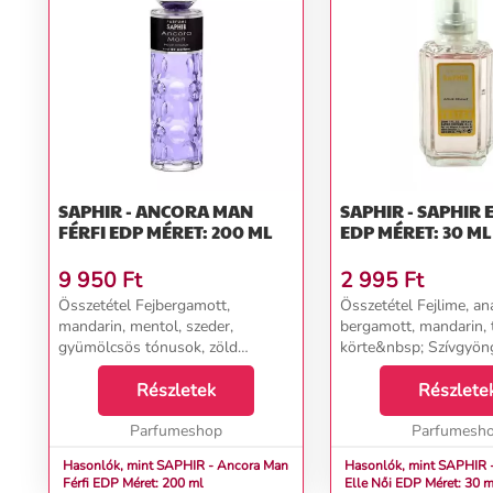
SAPHIR - ANCORA MAN
SAPHIR - SAPHIR ELL
FÉRFI EDP MÉRET: 200 ML
EDP MÉRET: 30 ML
9 950
Ft
2 995
Ft
Összetétel Fejbergamott,
Összetétel Fejlime, an
mandarin, mentol, szeder,
bergamott, mandarin, 
gyümölcsös tónusok, zöld
körte&nbsp; Szívgyöng
tónusok Szívcédrus, jázmin,
jázmin, heliotrop, ibo
karamell, méz, tej, pacsuli Alap
Részletek
Alapcédrus, ambra, sza
Részlete
ambra, benzoin, bab, kávé, pacsuli,
vanília, pézsma...
pézsma, santálfa, vanília...
Parfumeshop
Parfumesh
Hasonlók, mint SAPHIR - Ancora Man
Hasonlók, mint SAPHIR 
Férfi EDP Méret: 200 ml
Elle Női EDP Méret: 30 