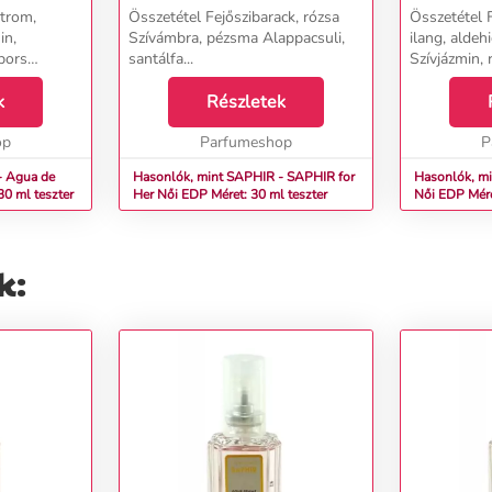
itrom,
Összetétel Fejőszibarack, rózsa
Összetétel F
in,
Szívámbra, pézsma Alappacsuli,
ilang, aldeh
bors
santálfa...
Szívjázmin, 
ncia
Alapvetiver, 
k
Részletek
borostyángy
szant
op
Parfumeshop
P
- Agua de
Hasonlók, mint SAPHIR - SAPHIR for
Hasonlók, m
t: 30 ml teszter
Her Női EDP Méret: 30 ml teszter
Női EDP Mére
k: