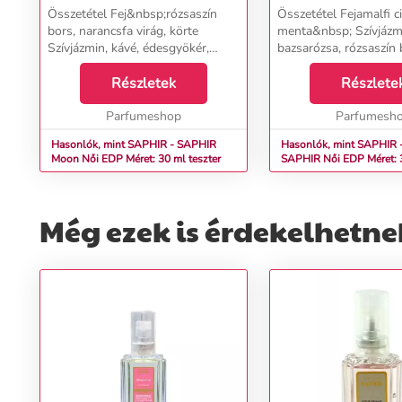
Összetétel Fej&nbsp;rózsaszín
Összetétel Fejamalfi c
bors, narancsfa virág, körte
menta&nbsp; Szívjázm
Szívjázmin, kávé, édesgyökér,
bazsarózsa, rózsaszín 
keserűmandula Alappacsuli,
Alapcédrus, cukor, fra
cédrus, vanília, kasmírfa...
Részletek
labdanum...
Részlete
Parfumeshop
Parfumesh
Hasonlók, mint SAPHIR - SAPHIR
Hasonlók, mint SAPHIR 
Moon Női EDP Méret: 30 ml teszter
SAPHIR Női EDP Mére
Még ezek is érdekelhetne