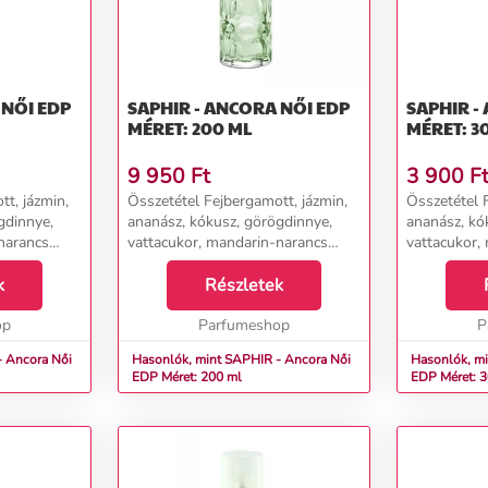
P
SAPHIR - ANCORA NŐI EDP
SAPHIR - ANC
MÉRET: 200 ML
MÉRET: 3
9 950
Ft
3 900
F
t, jázmin,
Összetétel Fejbergamott, jázmin,
Összetétel 
gdinnye,
ananász, kókusz, görögdinnye,
ananász, kó
narancs
vattacukor, mandarin-narancs
vattacukor,
recsendió,
aroma, Cassis Szívszerecsendió,
aroma, Cass
g, jázmin,
k
őszibarack, gyöngyvirág, jázmin,
Részletek
őszibarack, 
,
rózsa, szeder, orchidea,
rózsa, szede
op
sárgabarack, szilv...
Parfumeshop
sárgabarack, 
P
ncora Női
Hasonlók, mint SAPHIR - Ancora Női
Hasonlók, min
EDP Méret: 200 ml
EDP Méret: 3