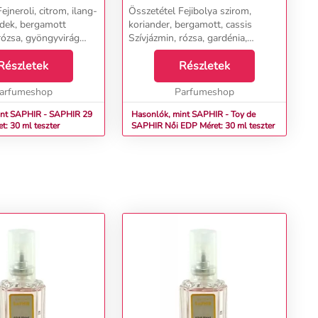
ejneroli, citrom, ilang-
Összetétel Fejibolya szirom,
idek, bergamott
koriander, bergamott, cassis
rózsa, gyöngyvirág
Szívjázmin, rózsa, gardénia,
cibet, pacsuli,
bazsarózsa Alapcédrus, fehér
anta, pézsma, vanília,
Részletek
pézsma...
Részletek
álfa &nbsp; ...
arfumeshop
Parfumeshop
int SAPHIR - SAPHIR 29
Hasonlók, mint SAPHIR - Toy de
t: 30 ml teszter
SAPHIR Női EDP Méret: 30 ml teszter