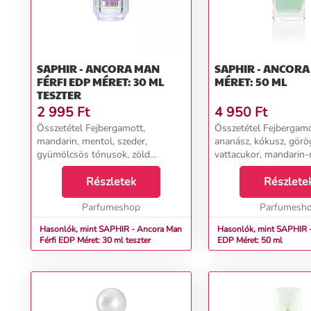
SAPHIR - ANCORA MAN
SAPHIR - ANCORA NŐI ED
FÉRFI EDP MÉRET: 30 ML
MÉRET: 50 ML
TESZTER
2 995
Ft
4 950
Ft
Összetétel Fejbergamott,
Összetétel Fejbergamot
mandarin, mentol, szeder,
ananász, kókusz, görö
gyümölcsös tónusok, zöld
vattacukor, mandarin-
tónusok Szívcédrus, jázmin,
aroma, Cassis Szívsze
karamell, méz, tej, pacsuli Alap
Részletek
őszibarack, gyöngyvirá
Részlete
ambra, benzoin, bab, kávé, pacsuli,
rózsa, szeder, orchidea
pézsma, santálfa, vanília...
Parfumeshop
sárgabarack, szilv...
Parfumesh
Hasonlók, mint SAPHIR - Ancora Man
Hasonlók, mint SAPHIR - A
Férfi EDP Méret: 30 ml teszter
EDP Méret: 50 ml