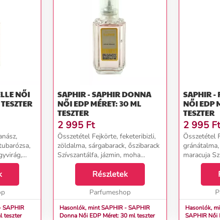
E NŐI
SAPHIR - SAPHIR DONNA
SAPHIR -
 TESZTER
NŐI EDP MÉRET: 30 ML
NŐI EDP 
TESZTER
TESZTER
2 995
Ft
2 995
F
anász,
Összetétel Fejkörte, feketeribizli,
Összetétel F
tubarózsa,
zöldalma, sárgabarack, őszibarack
gránátalma, 
yvirág,
Szívszantálfa, jázmin, moha
maracuja Szí
lyagyökér
Alapcédrus, vanília, pézsma...
champaca ma
ntálfa,
k
Részletek
borostyán, v
mahagóni...
op
Parfumeshop
P
- SAPHIR
Hasonlók, mint SAPHIR - SAPHIR
Hasonlók, mi
ml teszter
Donna Női EDP Méret: 30 ml teszter
SAPHI