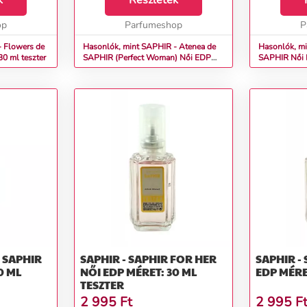
k
Részletek
tonkabab, va
op
Parfumeshop
kasmírfa, kak
P
- Flowers de
Hasonlók, mint SAPHIR - Atenea de
Hasonlók, mi
t: 30 ml teszter
SAPHIR (Perfect Woman) Női EDP
SAPHI
Méret: 30 ml teszter
E SAPHIR
SAPHIR - SAPHIR FOR HER
SAPHIR - S
0 ML
NŐI EDP MÉRET: 30 ML
EDP MÉRE
TESZTER
2 995
Ft
2 995
F