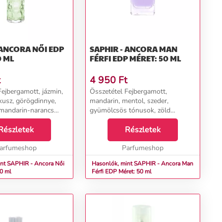
ORA NŐI EDP
SAPHIR - ANCORA MAN
0 ML
FÉRFI EDP MÉRET: 50 ML
t
4 950
Ft
Fejbergamott, jázmin,
Összetétel Fejbergamott,
kusz, görögdinnye,
mandarin, mentol, szeder,
 mandarin-narancs
gyümölcsös tónusok, zöld
is Szívszerecsendió,
tónusok Szívcédrus, jázmin,
gyöngyvirág, jázmin,
Részletek
karamell, méz, tej, pacsuli Alap
Részletek
r, orchidea,
ambra, benzoin, bab, kávé, pacsuli,
szilv...
arfumeshop
pézsma, santálfa, vanília...
Parfumeshop
t SAPHIR - Ancora Női
Hasonlók, mint SAPHIR - Ancora Man
0 ml
Férfi EDP Méret: 50 ml