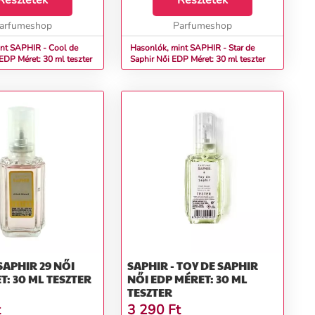
Részletek
Részletek
nília, pézsma,
aó, pr...
arfumeshop
Parfumeshop
nt SAPHIR - Cool de
Hasonlók, mint SAPHIR - Star de
R Női EDP Méret: 30 ml teszter
Saphir Női EDP Méret: 30 ml teszter
APHIR 29 NŐI
SAPHIR - TOY DE SAPHIR
T: 30 ML TESZTER
NŐI EDP MÉRET: 30 ML
TESZTER
t
3 290
Ft