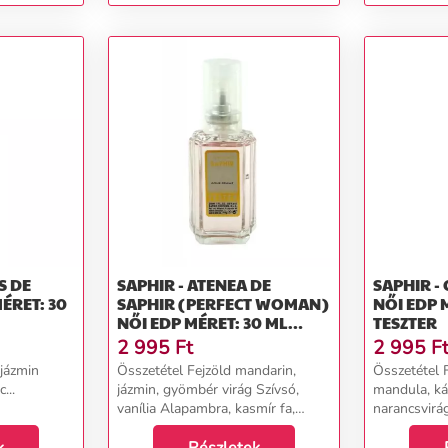
S DE
SAPHIR - ATENEA DE
SAPHIR -
SAPHIR (PERFECT WOMAN)
NŐI EDP 
NŐI EDP MÉRET: 30 ML
TESZTER
TESZTER
2 995
Ft
2 995
F
jázmin
Összetétel Fejzöld mandarin,
Összetétel 
...
jázmin, gyömbér virág Szívsó,
mandula, káv
vanília Alapambra, kasmír fa,
narancsvirág
szantál fa &nbsp; ...
tubarózsa Al
cédrus, boro