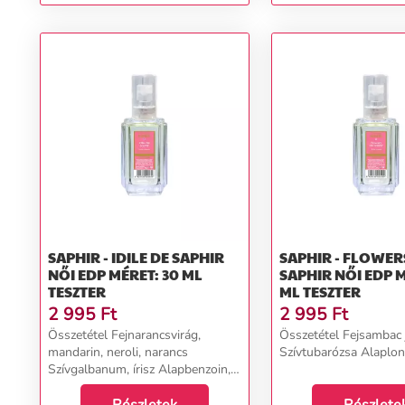
SAPHIR - IDILE DE SAPHIR
SAPHIR - FLOWER
NŐI EDP MÉRET: 30 ML
SAPHIR NŐI EDP MÉRET: 30
TESZTER
ML TESZTER
2 995
Ft
2 995
Ft
Összetétel Fejnarancsvirág,
Összetétel Fejsambac 
mandarin, neroli, narancs
Szívtubarózsa Alaplonc
Szívgalbanum, írisz Alapbenzoin,
cédrus, tömjén, vetiver...