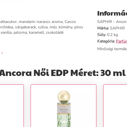
Informá
vattacukor, mandarin-narancs aroma, Cassis
SAPHIR - Ancora 
orchidea, sárgabarack, szilva, méz, kömény, piros
Márka:
SAPHIR
vanília, pézsma, karamell, csokoládé
Súly:
0.2 kg
Kategória:
Parfü
Minőségi termék
 ↓
ncora Női EDP Méret: 30 ml 