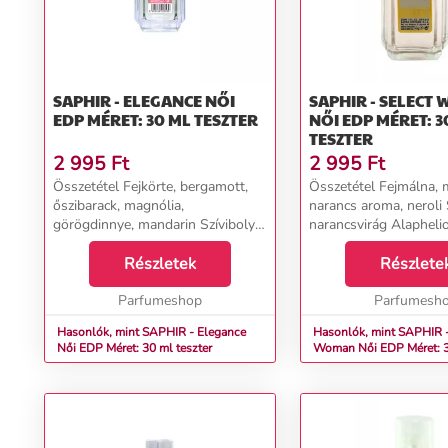
SAPHIR - ELEGANCE NŐI
SAPHIR - SELECT
EDP MÉRET: 30 ML TESZTER
NŐI EDP MÉRET: 3
TESZTER
2 995
Ft
2 995
Ft
Összetétel Fejkörte, bergamott,
Összetétel Fejmálna, 
őszibarack, magnólia,
narancs aroma, neroli 
görögdinnye, mandarin Szívibolya,
narancsvirág Alaphelio
gyöngyvirág, jázmin, rózsa,
marshmallow, szantálfa,
orchidea, szilva, tubarózsa, frézia
Részletek
Részlete
Alapcédrus, vanília, pézsma,
szeder...
Parfumeshop
Parfumesh
Hasonlók, mint SAPHIR - Elegance
Hasonlók, mint SAPHIR -
Női EDP Méret: 30 ml teszter
Woman Női EDP Méret