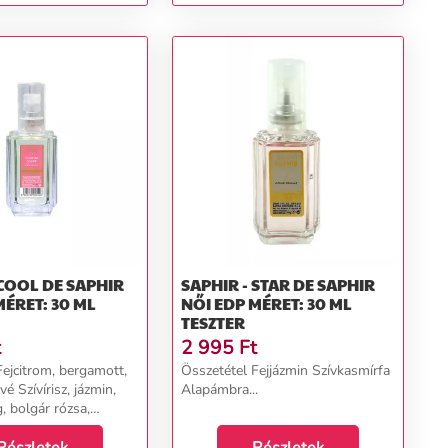
 COOL DE SAPHIR
SAPHIR - STAR DE SAPHIR
MÉRET: 30 ML
NŐI EDP MÉRET: 30 ML
TESZTER
t
2 995
Ft
Fejcitrom, bergamott,
Összetétel Fejjázmin Szívkasmírfa
é Szívírisz, jázmin,
Alapámbra...
, bolgár rózsa,
apfahéj, pacsuli,
styán, szantálfa,