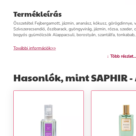
Termékleírás
Összetétel Fejbergamott, jázmin, ananász, kókusz, görögdinnye, 
Szívszerecsendió, őszibarack, gyöngyvirág, jázmin, rózsa, szeder, 
bogyós gyümölcsök Alappacsuli, borostyán, szantálfa, tonkabab, 
További információk>>
↓ Több részlet...
Hasonlók, mint SAPHIR - A