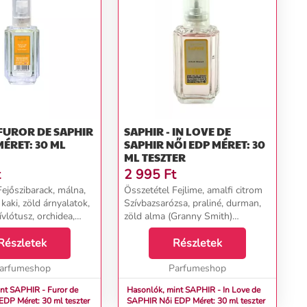
 FUROR DE SAPHIR
SAPHIR - IN LOVE DE
MÉRET: 30 ML
SAPHIR NŐI EDP MÉRET: 30
ML TESZTER
t
2 995
Ft
ejőszibarack, málna,
Összetétel Fejlime, amalfi citrom
kaki, zöld árnyalatok,
Szívbazsarózsa, praliné, durman,
vlótusz, orchidea,
zöld alma (Granny Smith)
gnólia Alappacsuli,
Alappézsma, almafa, szűz
anília, pézsma, ibolya,
Részletek
cédrusfa...
Részletek
arfumeshop
Parfumeshop
nt SAPHIR - Furor de
Hasonlók, mint SAPHIR - In Love de
R Női EDP Méret: 30 ml teszter
SAPHIR Női EDP Méret: 30 ml teszter