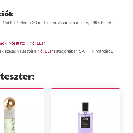
ciók
Női EDP Méret: 30 ml teszter vásárlása olcsón, 2995 Ft-ért.
mök
,
Női illatok
,
Női EDP
ek széles választéka
Női EDP
kategóriában SAPHIR márkától.
teszter: