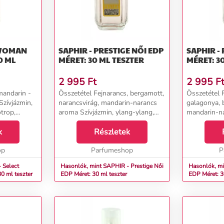
 WOMAN
SAPHIR - PRESTIGE NŐI EDP
SAPHIR - PINK 
0 ML
MÉRET: 30 ML TESZTER
MÉRET: 3
2 995
Ft
2 995
F
mandarin -
Összetétel Fejnarancs, bergamott,
Összetétel Fe
Szívjázmin,
narancsvirág, mandarin-narancs
galagonya, 
trop,
aroma Szívjázmin, ylang-ylang,
mandarin-n
 vanília...
rózsa, mimóza Alappacsuli,
Szívjázmin,
k
vetiver, tonkabab, vanília, fehér
Részletek
ibolya Alap
pézsma, opoponax...
vanília...
op
Parfumeshop
P
 Select
Hasonlók, mint SAPHIR - Prestige Női
Hasonlók, min
: 30 ml teszter
EDP Méret: 30 ml teszter
EDP Méret: 3