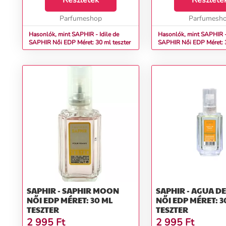
Részletek
Részlete
Parfumeshop
Parfumesh
Hasonlók, mint SAPHIR - Idile de
Hasonlók, mint SAPHIR 
SAPHIR Női EDP Méret: 30 ml teszter
SAPHIR Női EDP Mére
SAPHIR - SAPHIR MOON
SAPHIR - AGUA D
NŐI EDP MÉRET: 30 ML
NŐI EDP MÉRET: 3
TESZTER
TESZTER
2 995
Ft
2 995
Ft