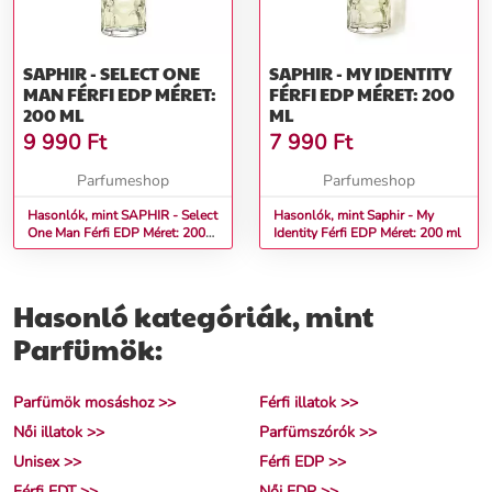
SAPHIR - SELECT ONE
SAPHIR - MY IDENTITY
MAN FÉRFI EDP MÉRET:
FÉRFI EDP MÉRET: 200
200 ML
ML
9 990
Ft
7 990
Ft
Parfumeshop
Parfumeshop
Hasonlók, mint SAPHIR - Select
Hasonlók, mint Saphir - My
One Man Férfi EDP Méret: 200
Identity Férfi EDP Méret: 200 ml
ml
Hasonló kategóriák, mint
Parfümök:
Parfümök mosáshoz >>
Férfi illatok >>
Női illatok >>
Parfümszórók >>
Unisex >>
Férfi EDP >>
Férfi EDT >>
Női EDP >>