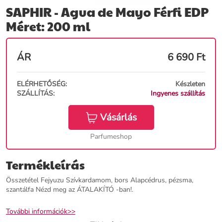
SAPHIR - Agua de Mayo Férfi EDP
Méret: 200 ml
ÁR
6 690
Ft
ELÉRHETŐSÉG:
Készleten
SZÁLLÍTÁS:
Ingyenes szállítás
Vásárlás
Parfumeshop
Termékleírás
Összetétel Fejyuzu Szívkardamom, bors Alapcédrus, pézsma,
szantálfa Nézd meg az ÁTALAKÍTÓ -ban!.
További információk>>