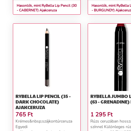
rúzs áztatásá...
rúzs áztatásá...
Hasonlók, mint RyBella Lip Pencil (30
Hasonlók, mint RyBella L
- CABERNET) Ajakceruza
- BURGUNDY) Ajakcer
RYBELLA LIP PENCIL (35 -
RYBELLA JUMBO L
DARK CHOCOLATE)
(
AJAKCERUZA
765
Ft
1 295
Ft
Krémes&nbsp;szájkontúrceruza
Rúzs ceruzában hossz
Egyedi
színnel Különleges rú