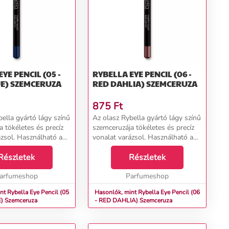
YE PENCIL (05 -
RYBELLA EYE PENCIL (06 -
TRUE BLUE) SZEMCERUZA
RED DAHLIA) SZEMCERUZA
875
Ft
ella gyártó lágy színű
Az olasz Rybella gyártó lágy színű
 tökéletes és precíz
szemceruzája tökéletes és precíz
ázsol. Használható a
vonalat varázsol. Használható a
l és a szem körül,
szemen belül és a szem körül,
tálja az intenzív
Részletek
mindig garantálja az intenzív
Részletek
pnotikus megjele...
hatást és hipnotikus megjele...
arfumeshop
Parfumeshop
nt Rybella Eye Pencil (05
Hasonlók, mint Rybella Eye Pencil (06
- TRUE BLUE) Szemceruza
- RED DAHLIA) Szemceruza