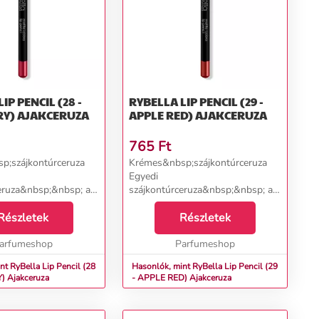
IP PENCIL (28 -
RYBELLA LIP PENCIL (29 -
GOJI BERRY) AJAKCERUZA
APPLE RED) AJAKCERUZA
765
Ft
p;szájkontúrceruza
Krémes&nbsp;szájkontúrceruza
Egyedi
eruza&nbsp;&nbsp; a
szájkontúrceruza&nbsp;&nbsp; a
sz márkától,
RyBella olasz márkától,
;tökéletesen
Részletek
amely&nbsp;tökéletesen
Részletek
 és kitölti az ajkak
hangsúlyozza és kitölti az ajkak
 megakadályozza a
arfumeshop
formáját és megakadályozza a
Parfumeshop
...
rúzs áztatásá...
nt RyBella Lip Pencil (28
Hasonlók, mint RyBella Lip Pencil (29
- GOJI BERRY) Ajakceruza
- APPLE RED) Ajakceruza