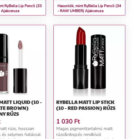
...
rúzs áztatásá...
nt RyBella Lip Pencil (33
Hasonlók, mint RyBella Lip Pencil (34
- MARSALA) Ajakceruza
- RAW UMBER) Ajakceruza
MATT LIQUID (10 -
RYBELLA MATT LIP STICK
TE BROWN)
(10 - RED PASSION) RÚZS
NY RÚZS
t
1 030
Ft
att rúzs, hosszan
Magas pigmenttartalmú matt
l és selymes hatással
rúzs&nbsp;és rendkívül