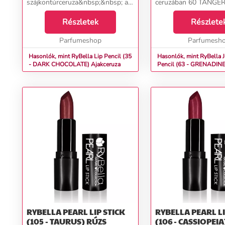
szájkontúrceruza&nbsp;&nbsp; a
ceruzában 60 TANGE
RyBella olasz márkától,
TANGO&nbsp;az olasz
amely&nbsp;tökéletesen
Részletek
márkától, amellyel az 
Részlete
hangsúlyozza és kitölti az ajkak
kontúrozhatók vagy b
formáját és megakadályozza a
Parfumeshop
tartós színekkel tölthet
Parfumesh
rúzs áztatásá...
Hasonlók, mint RyBella Lip Pencil (35
Hasonlók, mint RyBella 
- DARK CHOCOLATE) Ajakceruza
RYBELLA PEARL LIP STICK
RYBELLA PEARL LI
(105 - TAURUS) RÚZS