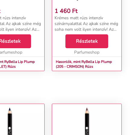
t
1 460
Ft
 rúzs intenzív
Krémes matt rúzs intenzív
tal Az ajkak színe még
színárnyalattal Az ajkak színe még
t ilyen intenzív! Az
soha nem volt ilyen intenzív! Az
a márka olívaolajjal és
olasz RyBella márka olívaolajjal és
al dúsított rúzsának
Részletek
ricinusolajjal dúsított
Részletek
szetétele garantálja az
&nbsp;rúzsának innovatív
arfumeshop
összetétele garantálj...
Parfumeshop
nt RyBella Lip Plump
Hasonlók, mint RyBella Lip Plump
(204 - SCARLET) Rúzs
(205 - CRIMSON) Rúzs