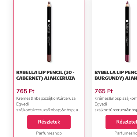
RYBELLA LIP PENCIL (30 -
RYBELLA LIP PENCI
CABERNET) AJAKCERUZA
BURGUND
765
Ft
765
Ft
Krémes&nbsp;szájkontúrceruza
Krémes&nbsp;szájkont
Egyedi
Egyedi
szájkontúrceruza&nbsp;&nbsp; a
szájkontúrceruza&nbs
RyBella olasz márkától,
RyBella olasz márkától
amely&nbsp;tökéletesen
Részletek
amely&nbsp;tökélete
Részlete
hangsúlyozza és kitölti az ajkak
hangsúlyozza és kitölti
formáját és megakadályozza a
Parfumeshop
formáját és megakadá
Parfumesh