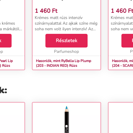
1 460
Ft
1 460
F
Krémes matt rúzs intenzív
Krémes matt
m krémes
színárnyalattal Az ajkak színe még
színárnyalat
la márkától
soha nem volt ilyen intenzív! Az
soha nem vol
olasz RyBella márka olívaolajjal és
olasz RyBell
jkak érzetét
k
ricinusolajjal dúsított
Részletek
ricinusolajj
 érzéki és ...
&nbsp;rúzsának innovatív
innovatív ös
op
összetétele garantálj...
Parfumeshop
a...
P
earl Lip
Hasonlók, mint RyBella Lip Plump
Hasonlók, mi
Stick (106 - CASSIOPEIA) Rúzs
(203 - INDIAN RED) Rúzs
k: