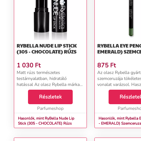
RYBELLA NUDE LIP STICK
RYBELLA EYE PENCI
(305 - CHOCOLATE) RÚZS
EMERALD) S
1 030
Ft
875
Ft
Matt rúzs természetes
Az olasz Rybella gyárt
testárnyalatban, hidratáló
szemceruzája tökéletes
hatással Az olasz Rybella márka
vonalat varázsol. Has
305 CHOCOLATE&nbsp;rúzs
szemen belül és a sze
könnyű, krémes és bársonyos
Részletek
mindig garantálja az in
Részlete
felépítésű testárnyalatban
hatást és hipnotikus me
könnyen felvihető és a
Parfumeshop
Parfumesh
természetes ...
Hasonlók, mint RyBella Nude Lip
Hasonlók, mint Rybella E
Stick (305 - CHOCOLATE) Rúzs
- EMERALD) Szemceruz