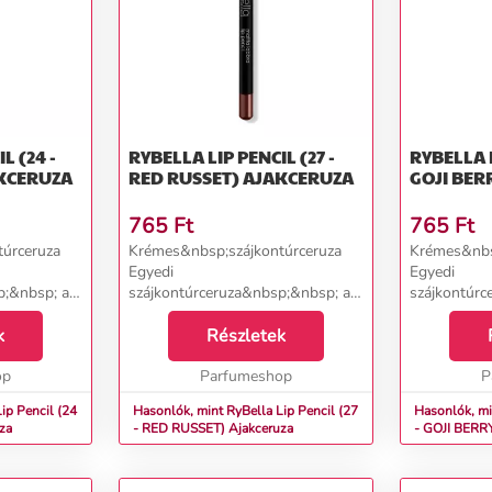
L (24 -
RYBELLA LIP PENCIL (27 -
RYBELLA L
 ICE) AJAKCERUZA
RED RUSSET) AJAKCERUZA
765
Ft
765
Ft
úrceruza
Krémes&nbsp;szájkontúrceruza
Krémes&nbs
Egyedi
Egyedi
p;&nbsp; a
szájkontúrceruza&nbsp;&nbsp; a
szájkontúrc
,
RyBella olasz márkától,
RyBella ola
sen
k
amely&nbsp;tökéletesen
Részletek
amely&nbsp
 az ajkak
hangsúlyozza és kitölti az ajkak
hangsúlyozza
lyozza a
op
formáját és megakadályozza a
Parfumeshop
formáját és
P
rúzs áztatásá...
rúzs áztatásá
ip Pencil (24
Hasonlók, mint RyBella Lip Pencil (27
Hasonlók, mi
eruza
- RED RUSSET) Ajakceruza