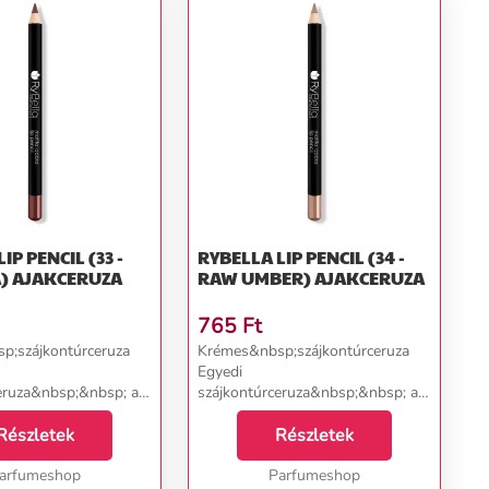
IP PENCIL (33 -
RYBELLA LIP PENCIL (34 -
MARSALA) AJAKCERUZA
RAW UMBER) AJAKCERUZA
765
Ft
p;szájkontúrceruza
Krémes&nbsp;szájkontúrceruza
Egyedi
eruza&nbsp;&nbsp; a
szájkontúrceruza&nbsp;&nbsp; a
sz márkától,
RyBella olasz márkától,
;tökéletesen
Részletek
amely&nbsp;tökéletesen
Részletek
 és kitölti az ajkak
hangsúlyozza és kitölti az ajkak
 megakadályozza a
arfumeshop
formáját és megakadályozza a
Parfumeshop