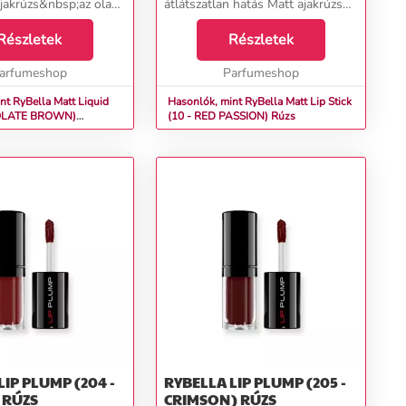
jakrúzs&nbsp;az olasz
átlátszatlan hatás Matt ajakrúzs
kától, extra matt és
10 RED PASSION az olasz
ással. Könnyű
Részletek
RyBella márkától nagyon
Részletek
endelkezik, ennek k...
kellemes krémes állagú,
arfumeshop
tökéletesen tapad az ajkakhoz. A
Parfumeshop
rú...
nt RyBella Matt Liquid
Hasonlók, mint RyBella Matt Lip Stick
OLATE BROWN)
(10 - RED PASSION) Rúzs
zs
LIP PLUMP (204 -
RYBELLA LIP PLUMP (205 -
SCARLET) RÚZS
CRIMSON) RÚZS