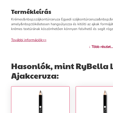
Termékleírás
Krémes&nbsp;szájkontúrceruza Egyedi szájkontúrceruza&nbsp;&nb
amely&nbsp;tökéletesen hangsúlyozza és kitölti az ajkak formáj
krémes textúrának köszönhetően könnyen felvihető és segít rögzít
További információk>>
↓ Több részlet...
Hasonlók, mint RyBella 
Ajakceruza: