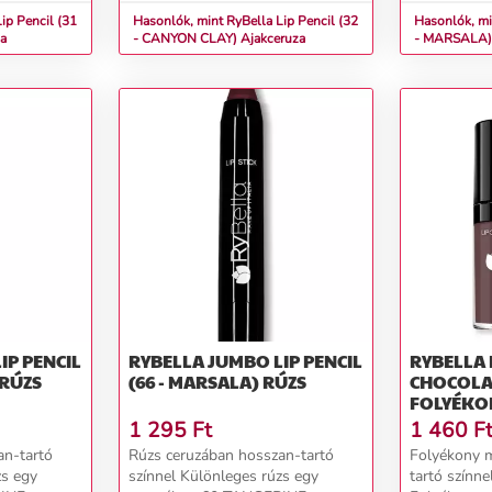
rúzs áztatásá...
rúzs áztatásá
ip Pencil (31
Hasonlók, mint RyBella Lip Pencil (32
Hasonlók, mi
uza
- CANYON CLAY) Ajakceruza
IP PENCIL
RYBELLA JUMBO LIP PENCIL
RYBELLA 
63 - GRENADINE) RÚZS
(66 - MARSALA) RÚZS
CHOCOLA
FOLYÉKO
1 295
Ft
1 460
F
an-tartó
Rúzs ceruzában hosszan-tartó
Folyékony m
zs egy
színnel Különleges rúzs egy
tartó színne