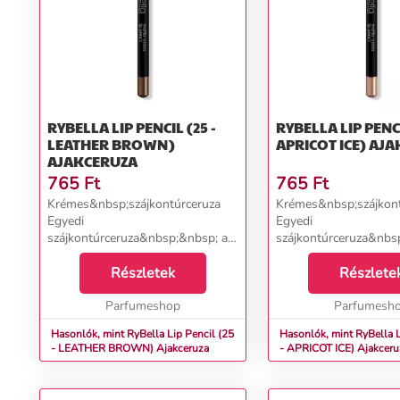
RYBELLA LIP PENCIL (25 -
RYBELLA LIP PENCI
LEATHER BROWN)
APRICOT
AJAKCERUZA
765
Ft
765
Ft
Krémes&nbsp;szájkontúrceruza
Krémes&nbsp;szájkont
Egyedi
Egyedi
szájkontúrceruza&nbsp;&nbsp; a
szájkontúrceruza&nbs
RyBella olasz márkától,
RyBella olasz márkától
amely&nbsp;tökéletesen
Részletek
amely&nbsp;tökélete
Részlete
hangsúlyozza és kitölti az ajkak
hangsúlyozza és kitölti
formáját és megakadályozza a
Parfumeshop
formáját és megakadá
Parfumesh
rúzs áztatásá...
rúzs áztatásá...
Hasonlók, mint RyBella Lip Pencil (25
Hasonlók, mint RyBella L
- LEATHER BROWN) Ajakceruza
- APRICOT ICE) Ajakc