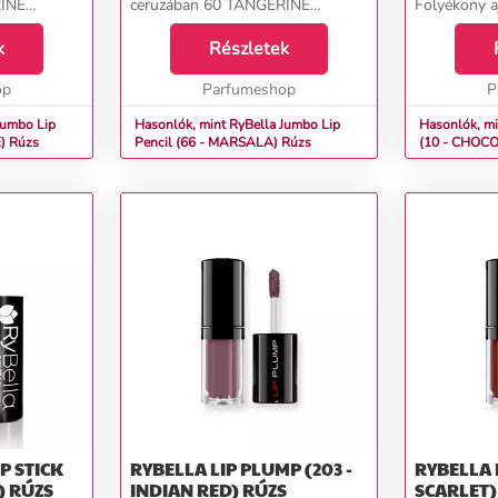
RINE
ceruzában 60 TANGERINE
Folyékony a
 RyBella
TANGO&nbsp;az olasz RyBella
RyBella már
ajkak
k
márkától, amellyel az ajkak
Részletek
selymes hat
ársonyos és
kontúrozhatók vagy bársonyos és
textúrával r
...
op
tartós színekkel tölthető...
Parfumeshop
P
Jumbo Lip
Hasonlók, mint RyBella Jumbo Lip
Hasonlók, mi
Pencil (63 - GRENADINE) Rúzs
Pencil (66 - MARSALA) Rúzs
(10 - CHOC
Folyékony rú
P STICK
RYBELLA LIP PLUMP (203 -
RYBELLA 
(106 - CASSIOPEIA) RÚZS
INDIAN RED) RÚZS