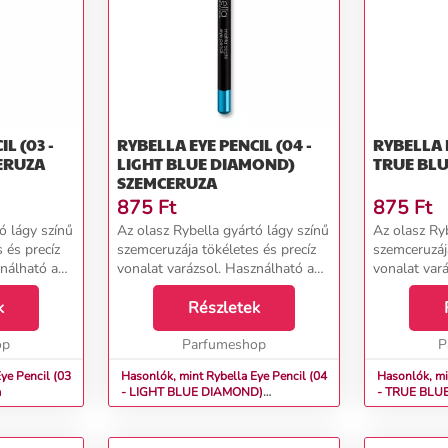
L (03 -
RYBELLA EYE PENCIL (04 -
RYBELLA E
ZEMCERUZA
LIGHT BLUE DIAMOND)
SZEMCERUZA
875
Ft
875
Ft
ó lágy színű
Az olasz Rybella gyártó lágy színű
Az olasz Ryb
 és precíz
szemceruzája tökéletes és precíz
szemceruzája
ználható a
vonalat varázsol. Használható a
vonalat var
m körül,
szemen belül és a szem körül,
szemen belü
tenzív
k
mindig garantálja az intenzív
Részletek
mindig garan
gjele...
hatást és hipnotikus megjele...
hatást és hi
op
Parfumeshop
P
ye Pencil (03
Hasonlók, mint Rybella Eye Pencil (04
Hasonlók, mi
a
- LIGHT BLUE DIAMOND)
Szemceruza