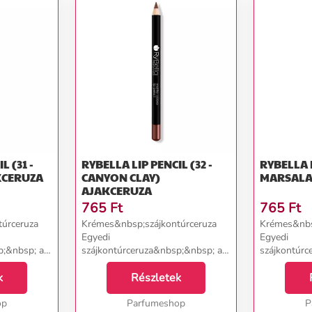
L (31 -
RYBELLA LIP PENCIL (32 -
RYBELLA L
Y) AJAKCERUZA
CANYON CLAY)
AJAKCERUZA
765
Ft
765
Ft
úrceruza
Krémes&nbsp;szájkontúrceruza
Krémes&nbs
Egyedi
Egyedi
p;&nbsp; a
szájkontúrceruza&nbsp;&nbsp; a
szájkontúrc
,
RyBella olasz márkától,
RyBella ola
sen
k
amely&nbsp;tökéletesen
Részletek
amely&nbsp
 az ajkak
hangsúlyozza és kitölti az ajkak
hangsúlyozza
lyozza a
op
formáját és megakadályozza a
Parfumeshop
formáját és
P