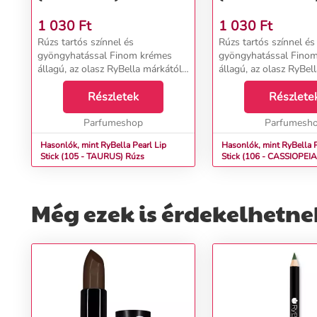
1 030
Ft
1 030
Ft
Rúzs tartós színnel és
Rúzs tartós színnel és
gyöngyhatással Finom krémes
gyöngyhatással Fino
állagú, az olasz RyBella márkától
állagú, az olasz RyBel
származó rúzs csodálatosan puha,
származó rúzs csodálatosan puha,
hidratált és ragyogó ajkak érzetét
Részletek
hidratált és ragyogó a
Részlete
kelti, visszaverődésével érzéki és ...
kelti, visszaverődésével
Parfumeshop
Parfumesh
Hasonlók, mint RyBella Pearl Lip
Hasonlók, mint RyBella P
Stick (105 - TAURUS) Rúzs
Még ezek is érdekelhetne