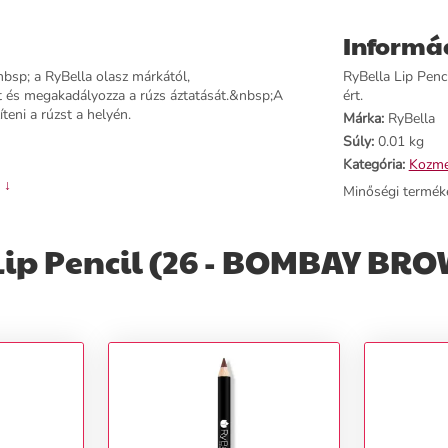
Informá
sp; a RyBella olasz márkától,
RyBella Lip Pen
át és megakadályozza a rúzs áztatását.&nbsp;A
ért.
eni a rúzst a helyén.
Márka:
RyBella
Súly:
0.01 kg
Kategória:
Kozme
 ↓
Minőségi termék
Lip Pencil (26 - BOMBAY BR