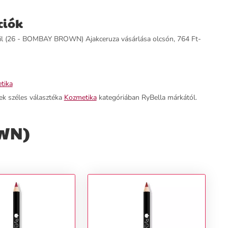
ciók
cil (26 - BOMBAY BROWN) Ajakceruza vásárlása olcsón, 764 Ft-
tika
ek széles választéka
Kozmetika
kategóriában RyBella márkától.
OWN)