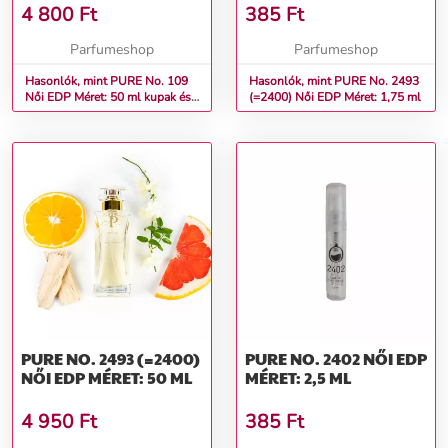
4 800
Ft
385
Ft
Parfumeshop
Parfumeshop
Hasonlók, mint PURE No. 109
Hasonlók, mint PURE No. 2493
Női EDP Méret: 50 ml kupak és
(=2400) Női EDP Méret: 1,75 ml
doboz nélkül
PURE NO. 2493 (=2400)
PURE NO. 2402 NŐI EDP
NŐI EDP MÉRET: 50 ML
MÉRET: 2,5 ML
4 950
Ft
385
Ft