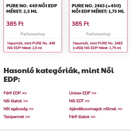
PURE NO. 449 NŐI EDP
PURE NO. 2463 (=450)
MÉRET: 2,5 ML
NŐI EDP MÉRET: 1,75 ML
385
Ft
385
Ft
Parfumeshop
Parfumeshop
Hasonlók, mint PURE No. 449
Hasonlók, mint PURE No. 2463
Női EDP Méret: 2,5 ml
(=450) Női EDP Méret: 1,75 ml
Hasonló kategóriák, mint Női
EDP:
Férfi EDP >>
Unisex EDP >>
Női illatok >>
Női EDT >>
Női egészség >>
Ajándékcsomagok nőknek >>
Testpermet >>
Férfi illatok >>