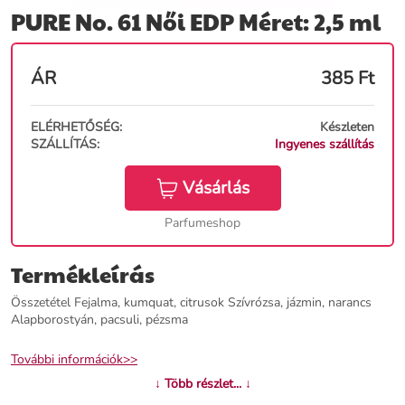
PURE No. 61 Női EDP Méret: 2,5 ml
ÁR
385
Ft
ELÉRHETŐSÉG:
Készleten
SZÁLLÍTÁS:
Ingyenes szállítás
Vásárlás
Parfumeshop
Termékleírás
Összetétel Fejalma, kumquat, citrusok Szívrózsa, jázmin, narancs
Alapborostyán, pacsuli, pézsma
További információk>>
↓ Több részlet... ↓