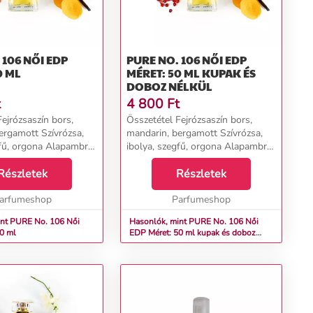
NŐI EDP
PURE NO. 106 NŐI EDP
0 ML
MÉRET: 50 ML KUPAK ÉS
DOBOZ NÉLKÜL
t
4 800
Ft
ejrózsaszín bors,
Összetétel Fejrózsaszín bors,
ergamott Szívrózsa,
mandarin, bergamott Szívrózsa,
gfű, orgona Alapambra,
ibolya, szegfű, orgona Alapambra,
r pézsma, vanília...
pacsuli, fehér pézsma, vanília...
Részletek
Részletek
arfumeshop
Parfumeshop
t PURE No. 106 Női
Hasonlók, mint PURE No. 106 Női
0 ml
EDP Méret: 50 ml kupak és doboz
nélkül