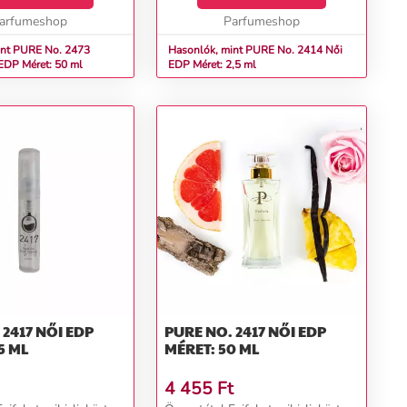
nília, karamell,
arin, édesgyö...
arfumeshop
Parfumeshop
int PURE No. 2473
Hasonlók, mint PURE No. 2414 Női
) Női EDP Méret: 50 ml
EDP Méret: 2,5 ml
 NŐI EDP
PURE NO. 2417 NŐI EDP
5 ML
MÉRET: 50 ML
4 455
Ft