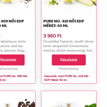
NŐI EDP
PURE NO. 416 NŐI EDP
0 ML
MÉRET: 50 ML
t
3 960
Ft
Fejbambusz, körte
Összetétel Fejneroli, amalfi citrom,
kasszia, zöld tea
körte, bergamott Szívtavirózsa,
fa, pézsma, tölgy
mimóza, afrikai narancsvirág, frézia
Alapborostyán, guaiac fa,
Részletek
pézsma...
Részletek
arfumeshop
Parfumeshop
t PURE No. 409 Női
Hasonlók, mint PURE No. 416 Női
0 ml
EDP Méret: 50 ml