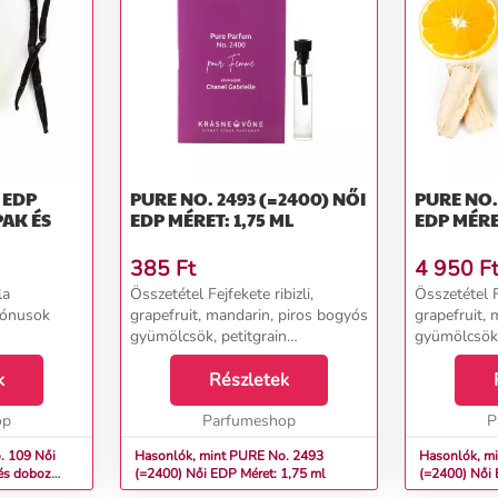
PURE NO. 2493 (=2400) NŐI
PURE NO. 2
PAK ÉS
EDP MÉRET: 1,75 ML
EDP MÉRE
385
Ft
4 950
F
la
Összetétel Fejfekete ribizli,
Összetétel Fe
tónusok
grapefruit, mandarin, piros bogyós
grapefruit,
gyümölcsök, petitgrain
gyümölcsök,
Szívtuberózsa, narancsvirág,
Szívtuberózs
k
jázmin, ylang-ylang, kókusz
Részletek
jázmin, yla
Alappézsma, szantálfa, vanília...
Alappézsma, 
op
Parfumeshop
P
09 Női
Hasonlók, mint PURE No. 2493
Hasonlók, m
és doboz
(=2400) Női EDP Méret: 1,75 ml
(=2400