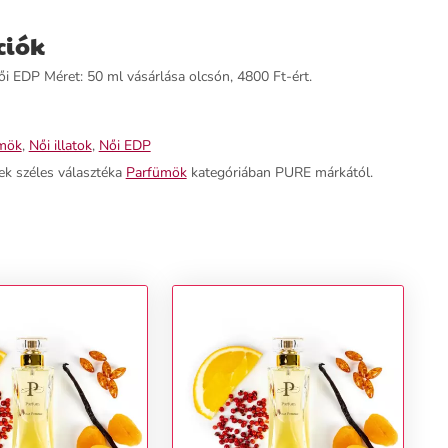
ciók
 EDP Méret: 50 ml vásárlása olcsón, 4800 Ft-ért.
mök
,
Női illatok
,
Női EDP
ek széles választéka
Parfümök
kategóriában PURE márkától.