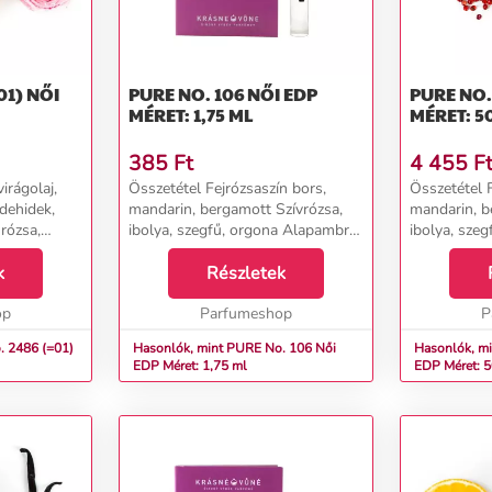
 NŐI
PURE NO. 106 NŐI EDP
PURE NO. 106 
MÉRET: 1,75 ML
MÉRET: 5
385
Ft
4 455
F
irágolaj,
Összetétel Fejrózsaszín bors,
Összetétel F
ldehidek,
mandarin, bergamott Szívrózsa,
mandarin, b
rózsa,
ibolya, szegfű, orgona Alapambra,
ibolya, sze
r, cibet,
pacsuli, fehér pézsma, vanília...
pacsuli, fehé
zsma,
k
Részletek
op
Parfumeshop
P
. 2486 (=01)
Hasonlók, mint PURE No. 106 Női
Hasonlók, min
EDP Méret: 1,75 ml
EDP Méret: 5