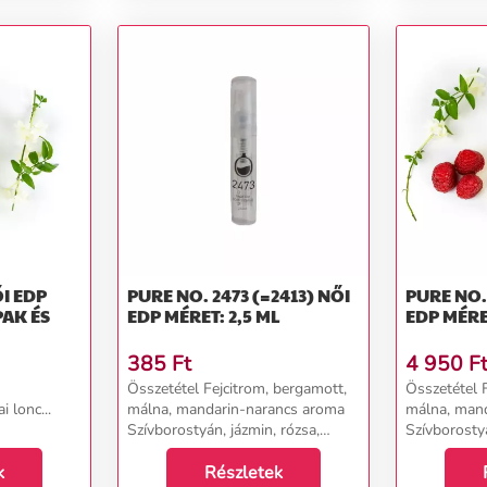
PURE NO. 2473 (=2413) NŐI
PURE NO. 2
PAK ÉS
EDP MÉRET: 2,5 ML
EDP MÉRE
385
Ft
4 950
F
Összetétel Fejcitrom, bergamott,
Összetétel 
 lonc...
málna, mandarin-narancs aroma
málna, man
Szívborostyán, jázmin, rózsa,
Szívborostyá
narancsvirág, gyömbér virág,
narancsvirá
k
gardénia Alapkardamom,
Részletek
gardénia A