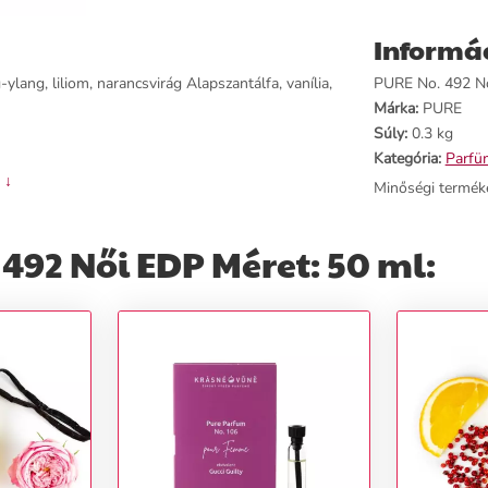
Informá
lang, liliom, narancsvirág Alapszantálfa, vanília,
PURE No. 492 Női
Márka:
PURE
Súly:
0.3 kg
Kategória:
Parfü
 ↓
Minőségi termék
492 Női EDP Méret: 50 ml: