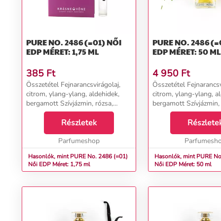
PURE NO. 2486 (=01) NŐI
PURE NO. 2486 (=01)
EDP MÉRET: 1,75 ML
EDP MÉRET: 50 ML
385
Ft
4 950
Ft
Összetétel Fejnarancsvirágolaj,
Összetétel Fejnarancsv
citrom, ylang-ylang, aldehidek,
citrom, ylang-ylang, a
bergamott Szívjázmin, rózsa,
bergamott Szívjázmin, 
gyöngyvirág Alapvetiver, cibet,
gyöngyvirág Alapvetive
pacsuli, borostyán, pézsma,
Részletek
pacsuli, borostyán, pé
Részlete
vanília, szantálfa...
vanília, szantálfa...
Parfumeshop
Parfumesh
Hasonlók, mint PURE No. 2486 (=01)
Hasonlók, mint PURE No
Női EDP Méret: 1,75 ml
Női EDP Méret: 50 ml