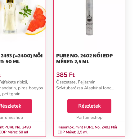
493 (=2400) NŐI
PURE NO. 2402 NŐI EDP
T: 50 ML
MÉRET: 2,5 ML
t
385
Ft
jfekete ribizli,
Összetétel Fejjázmin
 mandarin, piros bogyós
Szívtubarózsa Alapkínai lonc...
 petitgrain
a, narancsvirág,
ng-ylang, kókusz
Részletek
Részletek
szantálfa, vanília...
arfumeshop
Parfumeshop
int PURE No. 2493
Hasonlók, mint PURE No. 2402 Női
) Női EDP Méret: 50 ml
EDP Méret: 2,5 ml