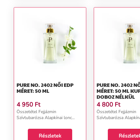
PURE NO. 2402 NŐI EDP
PURE NO. 2402 NŐI EDP
MÉRET: 50 ML
MÉRET: 50 ML KU
DOBOZ NÉLKÜL
4 950
Ft
4 800
Ft
Összetétel Fejjázmin
Összetétel Fejjázmin
Szívtubarózsa Alapkínai lonc...
Szívtubarózsa Alapkínai
Részletek
Részlete