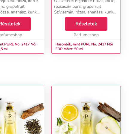
jfekete ribizli, körte,
Összetétel Fejfekete ribizli, körte,
rs, grapefruit
rózsaszín bors, grapefruit
rózsa, ananász, kunkor
Szívjázmin, rózsa, ananász, kunkor
vanília, ambra,
Alapcédrus, vanília, ambra,
Részletek
pacsuli...
Részletek
arfumeshop
Parfumeshop
t PURE No. 2417 Női
Hasonlók, mint PURE No. 2417 Női
,5 ml
EDP Méret: 50 ml