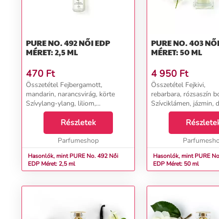
PURE NO. 492 NŐI EDP
PURE NO. 403 NŐI EDP
MÉRET: 2,5 ML
MÉRET: 50 ML
470
Ft
4 950
Ft
Összetétel Fejbergamott,
Összetétel Fejkivi,
mandarin, narancsvirág, körte
rebarbara, rózsaszín b
Szívylang-ylang, liliom,
Szívciklámen, jázmin, 
narancsvirág Alapszantálfa,
Alapcitrom, pézsma, sz
vanília, borostyán, fehér pézsma...
Részletek
Részlete
Parfumeshop
Parfumesh
Hasonlók, mint PURE No. 492 Női
Hasonlók, mint PURE No. 4
EDP Méret: 2,5 ml
EDP Méret: 50 ml