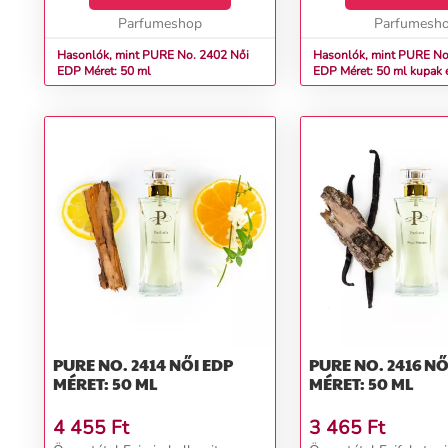
Parfumeshop
Parfumesh
Hasonlók, mint PURE No. 2402 Női
Hasonlók, mint PURE No. 
EDP Méret: 50 ml
EDP Méret: 50 ml kupak 
nélkül
PURE NO. 2414 NŐI EDP
PURE NO. 2416 NŐI EDP
MÉRET: 50 ML
MÉRET: 50 ML
4 455
Ft
3 465
Ft