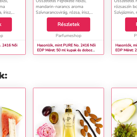
izli,
Összetétel Fejfekete ribizli,
Összetétel Fe
oma
mandarin-narancs aroma
rózsaszín bo
 írisz,
Szívnarancsvirág, rózsa, írisz,
Szívjázmin, 
jázmin, ibolya szirmok,
Alapcédrus, 
álfa,
k
gyöngyvirág Alapszantálfa,
Részletek
pacsuli...
ia...
borostyán, vetiver, vanília...
op
Parfumeshop
P
2416 Női
Hasonlók, mint PURE No. 2416 Női
Hasonlók, min
EDP Méret: 50 ml kupak és doboz
EDP Méret: 2
nélkül
k: