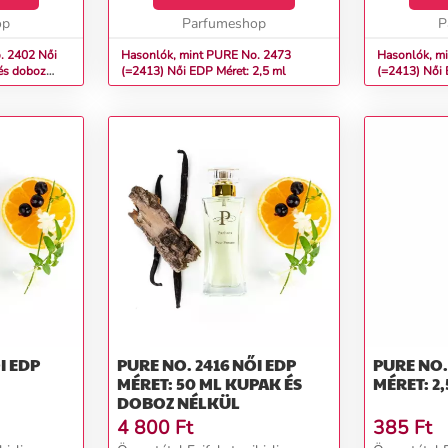
szantálfa, vanília, karamell,
szantálfa, va
op
benzoin, kumarin, édesgyö...
Parfumeshop
benzoin, kum
P
2402 Női
Hasonlók, mint PURE No. 2473
Hasonlók, m
és doboz
(=2413) Női EDP Méret: 2,5 ml
(=2413
PURE NO. 2416 NŐI EDP
PURE NO. 2417
MÉRET: 50 ML KUPAK ÉS
MÉRET: 2,
DOBOZ NÉLKÜL
4 800
Ft
385
Ft