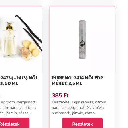
473 (=2413) NŐI
PURE NO. 2414 NŐI EDP
T: 50 ML
MÉRET: 2,5 ML
t
385
Ft
Fejcitrom, bergamott,
Összetétel Fejmirabella, citrom,
darin-narancs aroma
narancs, bergamott Szívfrézia,
n, jázmin, rózsa,
őszibarack, jázmin, rózsa
g, gyömbér virág,
Alaptölgymoha, pacsuli, szantálfa,
lapkardamom,
Részletek
borostyánfa, fehér pézsma...
Részletek