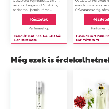
Összetétel Fejmirabella, citrom,
Összetétel Fejfekete rib
narancs, bergamott Szívfrézia,
mandarin-narancs ar
őszibarack, jázmin, rózsa
Szívnarancsvirág, rózsa,
Alaptölgymoha, pacsuli, szantálfa,
jázmin, ibolya szirmok,
borostyánfa, fehér pézsma...
Részletek
gyöngyvirág Alapszant
Részlete
borostyán, vetiver, vaníl
Parfumeshop
Parfumesh
Hasonlók, mint PURE No. 2414 Női
Hasonlók, mint PURE No. 
EDP Méret: 50 ml
EDP Méret: 50 ml
Még ezek is érdekelhetne