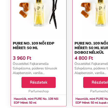
PURE NO. 109 NŐI EDP
PURE NO. 109 NŐI EDP
MÉRET: 50 ML
MÉRET: 50 ML KU
DOBOZ NÉLKÜL
3 960
Ft
4 800
Ft
Összetétel Fejkaramella
Összetétel Fejkaramel
Szívpézsma, púderes tónusok
Szívpézsma, púderes 
Alapbenzoin, vanília...
Alapbenzoin, vanília...
Részletek
Részlete
Parfumeshop
Parfumesh
Hasonlók, mint PURE No. 109 Női
Hasonlók, mint PURE No. 1
EDP Méret: 50 ml
EDP Méret: 50 ml kupak 
nélkül