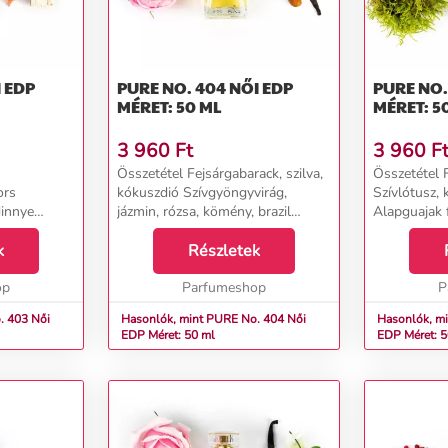
PURE NO. 404 NŐI EDP
PURE NO. 409 
MÉRET: 50 ML
MÉRET: 5
3 960
Ft
3 960
F
Összetétel Fejsárgabarack, szilva,
Összetétel 
ors
kókuszdió Szívgyöngyvirág,
Szívlótusz, 
dinnye
jázmin, rózsa, kömény, brazil
Alapguajak 
antálfa...
rózsafa, tubarózsa Alapszantálfa,
moha...
k
vanília, pézsma, mandula...
Részletek
op
Parfumeshop
P
03 Női
Hasonlók, mint PURE No. 404 Női
Hasonlók, min
EDP Méret: 50 ml
EDP Méret: 5