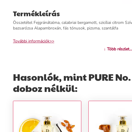
Termékleírás
Összetétel Fejgránátalma, calabriai bergamott, szicíliai citrom Szí
bazsarózsa Alapambroxán, fás tónusok, pizsma, szantálfa
További információk>>
↓ Több részlet...
Hasonlók, mint PURE No. 
doboz nélkül: