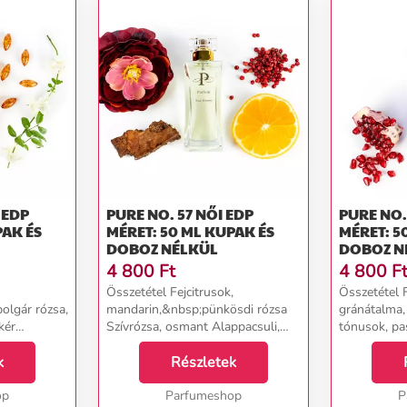
PURE NO. 57 NŐI EDP
PURE NO. 86 NŐ
PAK ÉS
MÉRET: 50 ML KUPAK ÉS
MÉRET: 5
DOBOZ NÉLKÜL
DOBOZ N
4 800
Ft
4 800
F
Összetétel Fejcitrusok,
Összetétel F
bolgár rózsa,
mandarin,&nbsp;pünkösdi rózsa
gránátalma, 
kér
Szívrózsa, osmant Alappacsuli,
tónusok, p
, vetiver...
rózsa bors, szantálfa...
Szívlótusz, 
k
Részletek
Alappacsuli,
pézsma, ibol
op
Parfumeshop
P