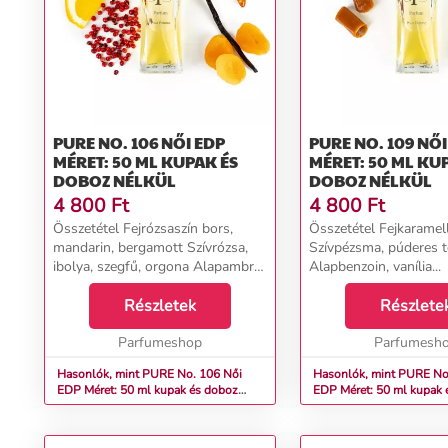
PURE NO. 106 NŐI EDP
PURE NO. 109 NŐI EDP
MÉRET: 50 ML KUPAK ÉS
MÉRET: 50 ML KU
DOBOZ NÉLKÜL
DOBOZ NÉLKÜL
4 800
Ft
4 800
Ft
Összetétel Fejrózsaszín bors,
Összetétel Fejkaramel
mandarin, bergamott Szívrózsa,
Szívpézsma, púderes 
ibolya, szegfű, orgona Alapambra,
Alapbenzoin, vanília...
pacsuli, fehér pézsma, vanília...
Részletek
Részlete
Parfumeshop
Parfumesh
Hasonlók, mint PURE No. 106 Női
Hasonlók, mint PURE No. 1
EDP Méret: 50 ml kupak és doboz
EDP Méret: 50 ml kupak 
nélkül
nélkül