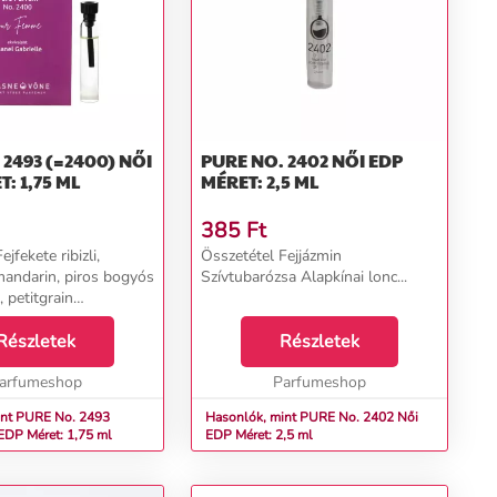
493 (=2400) NŐI
PURE NO. 2402 NŐI EDP
: 1,75 ML
MÉRET: 2,5 ML
385
Ft
jfekete ribizli,
Összetétel Fejjázmin
 mandarin, piros bogyós
Szívtubarózsa Alapkínai lonc...
 petitgrain
a, narancsvirág,
ng-ylang, kókusz
Részletek
Részletek
szantálfa, vanília...
arfumeshop
Parfumeshop
int PURE No. 2493
Hasonlók, mint PURE No. 2402 Női
0) Női EDP Méret: 1,75 ml
EDP Méret: 2,5 ml