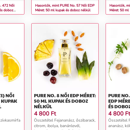
72 Női
Hasonlók, mint PURE No. 57 Női EDP
Hasonlók, mint 
és doboz
Méret: 50 ml kupak és doboz nélkül
Méret: 50 ml
NŐI
PURE NO. 8 NŐI EDP MÉRET:
PURE NO. 2
L KUPAK
50 ML KUPAK ÉS DOBOZ
EDP MÉRE
L
NÉLKÜL
ÉS DOBO
4 800
Ft
4 800
F
Szívkasmírfa
Összetétel Fejananász, őszibarack,
Összetétel 
citrom, ibolya, banánlevél,
ananász, kó