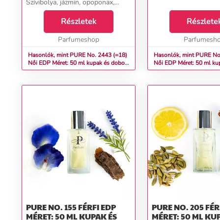
Szívibolya, jázmin, opoponax,
rózsa Alapfehérpézsma, tömjén,
vanília...
Részletek
Részlete
Parfumeshop
Parfumesh
Hasonlók, mint PURE No. 2443 (=18)
Hasonlók, mint PURE No
Női EDP Méret: 50 ml kupak és doboz
Női EDP Méret: 50 ml ku
nélkül
nélkül
PURE NO. 155 FÉRFI EDP
PURE NO. 205 FÉRFI EDP
MÉRET: 50 ML KUPAK ÉS
MÉRET: 50 ML KU