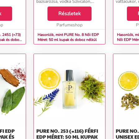
bazsarózsa, vodka Szívcalon,
vattacukor, 
frézia, jácint, jázmin, gyöngyvirág,
narancs aro
k
liliom, rózsa, ylang-ylang
Részletek
őszibarack, 
Alapámbra, céder, pézsma,
rózsa, szede
op
szantálfa, styrax...
Parfumeshop
sárgabarack, 
P
. 2451 (=73)
Hasonlók, mint PURE No. 8 Női EDP
Hasonlók, m
pak és doboz
Méret: 50 ml kupak és doboz nélkül
Női EDP Mére
nélkül
PURE NO. 253 (=116) FÉRFI
PURE NO. 30
PAK ÉS
EDP MÉRET: 50 ML KUPAK
UNISEX E