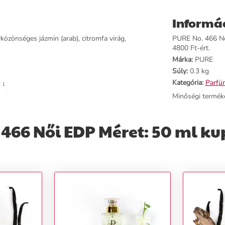
Informá
vközönséges jázmin (arab), citromfa virág,
PURE No. 466 Nő
4800 Ft-ért.
Márka:
PURE
Súly:
0.3 kg
Kategória:
Parfü
 ↓
Minőségi termék
466 Női EDP Méret: 50 ml ku