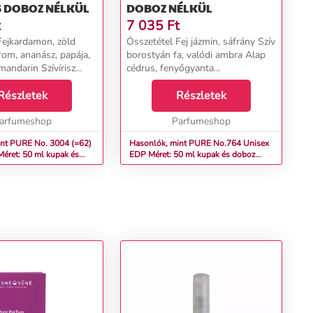
S DOBOZ NÉLKÜL
DOBOZ NÉLKÜL
t
7 035
Ft
Fejkardamon, zöld
Összetétel Fej jázmin, sáfrány Szív
rom, ananász, papája,
borostyán fa, valódi ambra Alap
mandarin Szívírisz
cédrus, fenyőgyanta...
in, ibolya,
, szerecsendió, rózsa
Részletek
Részletek
pézsma, szantálfa,
tölgymoha...
arfumeshop
Parfumeshop
t PURE No. 3004 (=62)
Hasonlók, mint PURE No.764 Unisex
éret: 50 ml kupak és
EDP Méret: 50 ml kupak és doboz
nélkül