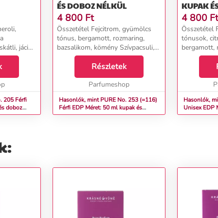
ÉS DOBOZ NÉLKÜL
KUPAK É
4 800
Ft
4 800
F
eroli,
Összetétel Fejcitrom, gyümölcs
Összetétel 
sa
tónus, bergamott, rozmaring,
tónusok, cit
kátli, jácint
bazsalikom, kömény Szívpacsuli,
bergamott, 
nkabab...
szantálfa, jázmin, rózsa, szegfű,
gyökér, jázm
k
koriander, írisz gyökér
Részletek
gyöngyvirág
Alapborostyán, vetiver, pézsma,
Alapcéder, 
op
tölgymoha...
Parfumeshop
borostyán, 
P
5 Férfi
Hasonlók, mint PURE No. 253 (=116)
Hasonlók, min
és doboz
Férfi EDP Méret: 50 ml kupak és
Unisex EDP M
doboz nélkül
doboz nélkül
k: