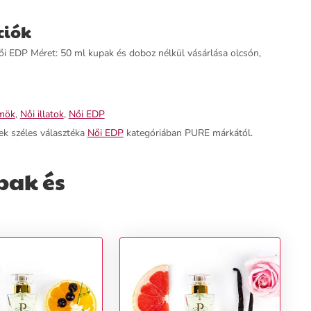
ciók
i EDP Méret: 50 ml kupak és doboz nélkül vásárlása olcsón,
mök
,
Női illatok
,
Női EDP
ek széles választéka
Női EDP
kategóriában PURE márkától.
pak és