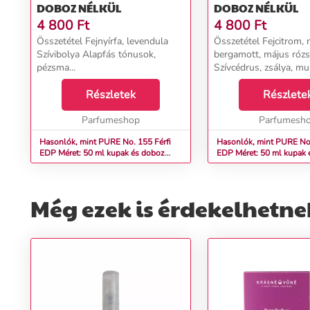
DOBOZ NÉLKÜL
DOBOZ NÉLKÜL
4 800
Ft
4 800
Ft
Összetétel Fejnyírfa, levendula
Összetétel Fejcitrom, n
Szívibolya Alapfás tónusok,
bergamott, május róz
pézsma...
Szívcédrus, zsálya, mus
Alapámbra, pézsma, to
Részletek
Részlete
Parfumeshop
Parfumesh
Hasonlók, mint PURE No. 155 Férfi
Hasonlók, mint PURE No. 20
EDP Méret: 50 ml kupak és doboz
EDP Méret: 50 ml kupak 
nélkül
nélkül
Még ezek is érdekelhetne