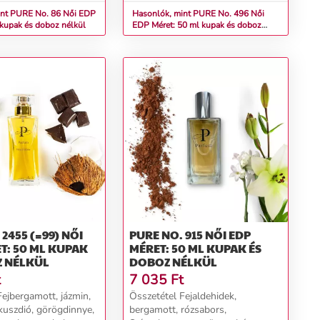
PURE No. 86 Női EDP
Hasonlók, mint PURE No. 496 Női
 kupak és doboz nélkül
EDP Méret: 50 ml kupak és doboz
nélkül
455 (=99) NŐI
PURE NO. 915 NŐI EDP
T: 50 ML KUPAK
MÉRET: 50 ML KUPAK ÉS
Z NÉLKÜL
DOBOZ NÉLKÜL
t
7 035
Ft
Fejbergamott, jázmin,
Összetétel Fejaldehidek,
kuszdió, görögdinnye,
bergamott, rózsabors,