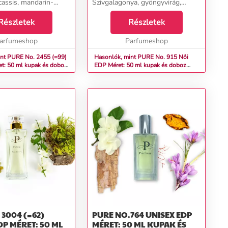
cassis, mandarin-
Szívgalagonya, gyöngyvirág,
ma Szívszerecsendió,
heliotrop Alapvanília, szantálfa,
gyöngyvirág, jázmin,
Részletek
ambrette, perui balzsam...
Részletek
r, orchidea,
sz...
arfumeshop
Parfumeshop
int PURE No. 2455 (=99)
Hasonlók, mint PURE No. 915 Női
t: 50 ml kupak és doboz
EDP Méret: 50 ml kupak és doboz
nélkül
04 (=62)
PURE NO.764 UNISEX EDP
DP MÉRET: 50 ML
MÉRET: 50 ML KUPAK ÉS