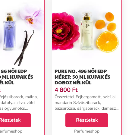
I EDP
PURE NO. 496 NŐI EDP
0 ML KUPAK ÉS
MÉRET: 50 ML KUPAK ÉS
ÉLKÜL
DOBOZ NÉLKÜL
t
4 800
Ft
ejőszibarack, málna,
Összetétel Fejbergamott, szicíliai
datolyaszilva, zöld
mandarin Szívőszibarack,
assiógyümölcs
bazsarózsa, sárgabarack, damaszt
orchidea, liliomfa
rózsa Alapfehér pézsma...
 borostyán, vanília,
Részletek
Részletek
ya, mahagóni...
arfumeshop
Parfumeshop