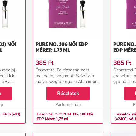
 NŐI
PURE NO. 106 NŐI EDP
PURE NO. 2
ML
MÉRET: 1,75 ML
EDP MÉRET
385
Ft
385
Ft
irágolaj,
Összetétel Fejrózsaszín bors,
Összetétel Fe
ldehidek,
mandarin, bergamott Szívrózsa,
grapefruit,
rózsa,
ibolya, szegfű, orgona Alapambra,
gyümölcsök,
r, cibet,
pacsuli, fehér pézsma, vanília...
Szívtuberózs
zsma,
k
Részletek
jázmin, yla
Alappézsma, 
op
Parfumeshop
P
. 2486 (=01)
Hasonlók, mint PURE No. 106 Női
Hasonlók, m
EDP Méret: 1,75 ml
(=240