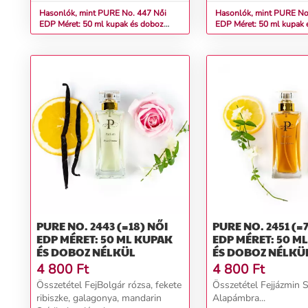
Hasonlók, mint PURE No. 447 Női
Hasonlók, mint PURE No. 4
EDP Méret: 50 ml kupak és doboz
EDP Méret: 50 ml kupak 
nélkül
nélkül
PURE NO. 2443 (=18) NŐI
PURE NO. 2451 (=73) 
EDP MÉRET: 50 ML KUPAK
EDP MÉRET: 50 M
ÉS DOBOZ NÉLKÜL
ÉS DOBOZ NÉLKÜ
4 800
Ft
4 800
Ft
Összetétel FejBolgár rózsa, fekete
Összetétel Fejjázmin 
ribiszke, galagonya, mandarin
Alapámbra...