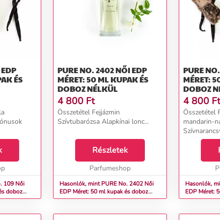
PURE NO. 2402 NŐI EDP
PURE NO. 2416
PAK ÉS
MÉRET: 50 ML KUPAK ÉS
MÉRET: 5
DOBOZ NÉLKÜL
DOBOZ N
4 800
Ft
4 800
F
la
Összetétel Fejjázmin
Összetétel Fe
tónusok
Szívtubarózsa Alapkínai lonc...
mandarin-n
Szívnarancsvi
jázmin, ibol
k
Részletek
gyöngyvirág
borostyán, ve
op
Parfumeshop
P
09 Női
Hasonlók, mint PURE No. 2402 Női
Hasonlók, min
és doboz
EDP Méret: 50 ml kupak és doboz
EDP Méret: 5
nélkül
nélkül