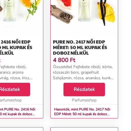
 NŐI EDP
PURE NO. 2417 NŐI EDP
0 ML KUPAK ÉS
MÉRET: 50 ML KUPAK ÉS
ÉLKÜL
DOBOZ NÉLKÜL
t
4 800
Ft
jfekete ribizli,
Összetétel Fejfekete ribizli, körte,
arancs aroma
rózsaszín bors, grapefruit
rág, rózsa, írisz,
Szívjázmin, rózsa, ananász, kunkor
ya szirmok,
Alapcédrus, vanília, ambra,
 Alapszantálfa,
Részletek
pacsuli...
Részletek
tiver, vanília...
arfumeshop
Parfumeshop
t PURE No. 2416 Női
Hasonlók, mint PURE No. 2417 Női
0 ml kupak és doboz
EDP Méret: 50 ml kupak és doboz
nélkül