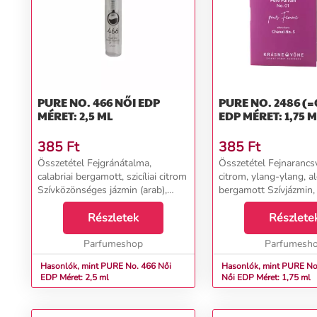
PURE NO. 466 NŐI EDP
PURE NO. 2486 (=01)
MÉRET: 2,5 ML
EDP MÉRET: 1,75 
385
Ft
385
Ft
Összetétel Fejgránátalma,
Összetétel Fejnarancsv
calabriai bergamott, szicíliai citrom
citrom, ylang-ylang, a
Szívközönséges jázmin (arab),
bergamott Szívjázmin, 
citromfa virág, bazsarózsa
gyöngyvirág Alapvetive
Alapambroxán, fás tónusok,
Részletek
pacsuli, borostyán, pé
Részlete
pizsma, szantálfa...
vanília, szantálfa...
Parfumeshop
Parfumesh
Hasonlók, mint PURE No. 466 Női
Hasonlók, mint PURE No
EDP Méret: 2,5 ml
Női EDP Méret: 1,75 ml