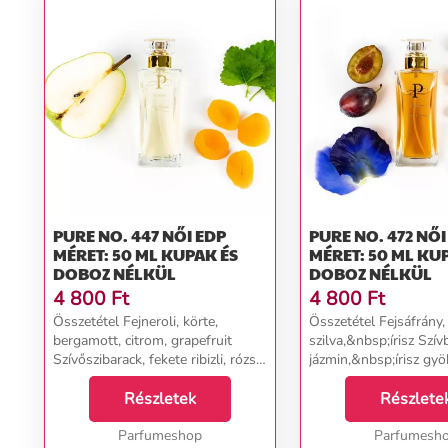
PURE NO. 447 NŐI EDP
PURE NO. 472 NŐI EDP
MÉRET: 50 ML KUPAK ÉS
MÉRET: 50 ML KU
DOBOZ NÉLKÜL
DOBOZ NÉLKÜL
4 800
Ft
4 800
Ft
Összetétel Fejneroli, körte,
Összetétel Fejsáfrány,
bergamott, citrom, grapefruit
szilva,&nbsp;írisz Szív
Szívőszibarack, fekete ribizli, rózsa,
jázmin,&nbsp;írisz gyö
narancsvirág, madagaszkári jázmin
Alapborostyán, papirusz
Alappacsuli, cédrus, pézsma,
Részletek
Részlete
kasmírfa...
Parfumeshop
Parfumesh