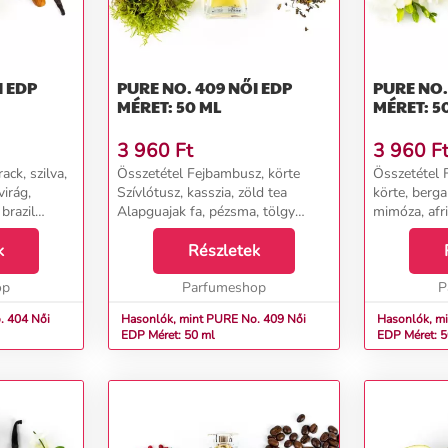
PURE NO. 409 NŐI EDP
PURE NO. 416 N
MÉRET: 50 ML
MÉRET: 5
3 960
Ft
3 960
F
ack, szilva,
Összetétel Fejbambusz, körte
Összetétel F
irág,
Szívlótusz, kasszia, zöld tea
körte, berga
brazil
Alapguajak fa, pézsma, tölgy
mimóza, afri
pszantálfa,
moha...
Alapborosty
a...
k
Részletek
pézsma...
op
Parfumeshop
P
04 Női
Hasonlók, mint PURE No. 409 Női
Hasonlók, min
EDP Méret: 50 ml
EDP Méret: 5