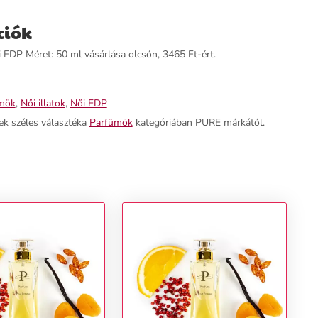
ciók
EDP Méret: 50 ml vásárlása olcsón, 3465 Ft-ért.
mök
,
Női illatok
,
Női EDP
ek széles választéka
Parfümök
kategóriában PURE márkától.