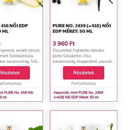
ŐI EDP
PURE NO. 2459 (=418) NŐI
0 ML
EDP MÉRET: 50 ML
t
3 960
Ft
ejneroli, amalfi citrom,
Összetétel Fejfekete ribiszke,
mott Szívtavirózsa,
körte Szívjázmin, írisz,
kai narancsvirág, frézia
narancsvirág Alappraliné, pacsuli,
án, guaiac fa,
tonkabab, vanília...
Részletek
Részletek
arfumeshop
Parfumeshop
t PURE No. 416 Női
Hasonlók, mint PURE No. 2459
0 ml
(=418) Női EDP Méret: 50 ml