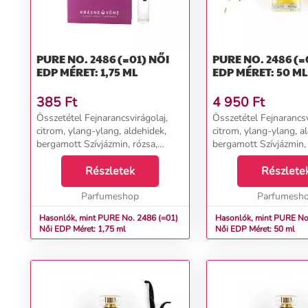
PURE NO. 2486 (=01) NŐI
PURE NO. 2486 (=01)
EDP MÉRET: 1,75 ML
EDP MÉRET: 50 ML
385
Ft
4 950
Ft
Összetétel Fejnarancsvirágolaj,
Összetétel Fejnarancsv
citrom, ylang-ylang, aldehidek,
citrom, ylang-ylang, a
bergamott Szívjázmin, rózsa,
bergamott Szívjázmin, 
gyöngyvirág Alapvetiver, cibet,
gyöngyvirág Alapvetive
pacsuli, borostyán, pézsma,
Részletek
pacsuli, borostyán, pé
Részlete
vanília, szantálfa...
vanília, szantálfa...
Parfumeshop
Parfumesh
Hasonlók, mint PURE No. 2486 (=01)
Hasonlók, mint PURE No
Női EDP Méret: 1,75 ml
Női EDP Méret: 50 ml