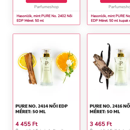
Parfumeshop
Parfumesh
Hasonlók, mint PURE No. 2402 Női
Hasonlók, mint PURE No. 
EDP Méret: 50 ml
EDP Méret: 50 ml kupak 
nélkül
PURE NO. 2414 NŐI EDP
PURE NO. 2416 NŐI EDP
MÉRET: 50 ML
MÉRET: 50 ML
4 455
Ft
3 465
Ft