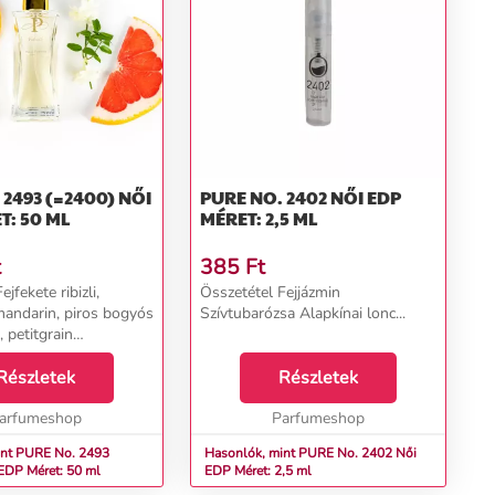
493 (=2400) NŐI
PURE NO. 2402 NŐI EDP
T: 50 ML
MÉRET: 2,5 ML
t
385
Ft
jfekete ribizli,
Összetétel Fejjázmin
 mandarin, piros bogyós
Szívtubarózsa Alapkínai lonc...
 petitgrain
a, narancsvirág,
ng-ylang, kókusz
Részletek
Részletek
szantálfa, vanília...
arfumeshop
Parfumeshop
int PURE No. 2493
Hasonlók, mint PURE No. 2402 Női
) Női EDP Méret: 50 ml
EDP Méret: 2,5 ml