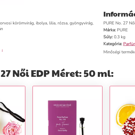
Informá
orvosi körömvirág, ibolya, lilia, rózsa, gyöngyvirág,
PURE No. 27 Női 
án
Márka:
PURE
Súly:
0.3 kg
Kategória:
Parfü
 ↓
Minőségi termék
27 Női EDP Méret: 50 ml: