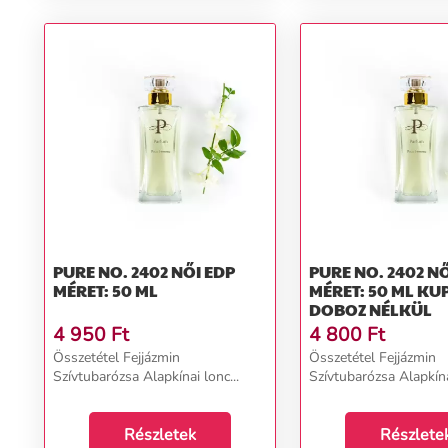
PURE NO. 2402 NŐI EDP
PURE NO. 2402 NŐI EDP
MÉRET: 50 ML
MÉRET: 50 ML KU
DOBOZ NÉLKÜL
4 950
Ft
4 800
Ft
Összetétel Fejjázmin
Összetétel Fejjázmin
Szívtubarózsa Alapkínai lonc...
Szívtubarózsa Alapkínai
Részletek
Részlete