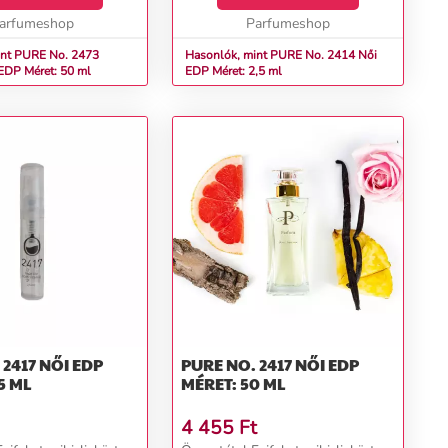
nília, karamell,
arin, édesgyö...
arfumeshop
Parfumeshop
int PURE No. 2473
Hasonlók, mint PURE No. 2414 Női
) Női EDP Méret: 50 ml
EDP Méret: 2,5 ml
 NŐI EDP
PURE NO. 2417 NŐI EDP
5 ML
MÉRET: 50 ML
4 455
Ft