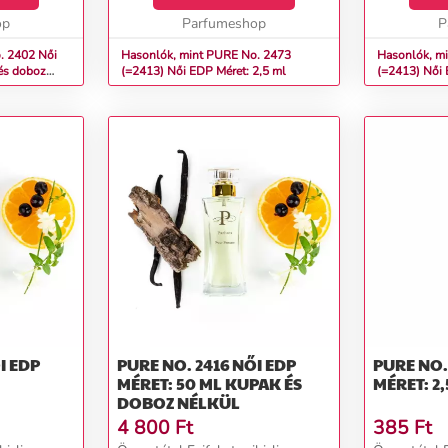
szantálfa, vanília, karamell,
szantálfa, va
op
benzoin, kumarin, édesgyö...
Parfumeshop
benzoin, kum
P
2402 Női
Hasonlók, mint PURE No. 2473
Hasonlók, m
és doboz
(=2413) Női EDP Méret: 2,5 ml
(=2413
PURE NO. 2416 NŐI EDP
PURE NO. 2417
MÉRET: 50 ML KUPAK ÉS
MÉRET: 2,
DOBOZ NÉLKÜL
4 800
Ft
385
Ft