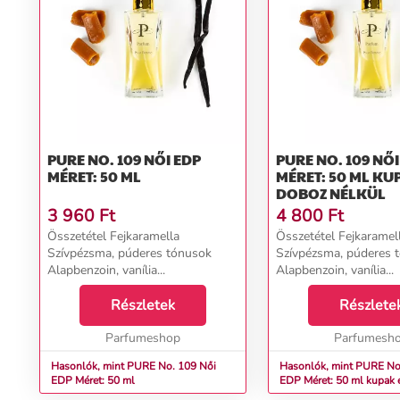
PURE NO. 109 NŐI EDP
PURE NO. 109 NŐI EDP
MÉRET: 50 ML
MÉRET: 50 ML KU
DOBOZ NÉLKÜL
3 960
Ft
4 800
Ft
Összetétel Fejkaramella
Összetétel Fejkaramel
Szívpézsma, púderes tónusok
Szívpézsma, púderes 
Alapbenzoin, vanília...
Alapbenzoin, vanília...
Részletek
Részlete
Parfumeshop
Parfumesh
Hasonlók, mint PURE No. 109 Női
Hasonlók, mint PURE No. 1
EDP Méret: 50 ml
EDP Méret: 50 ml kupak 
nélkül