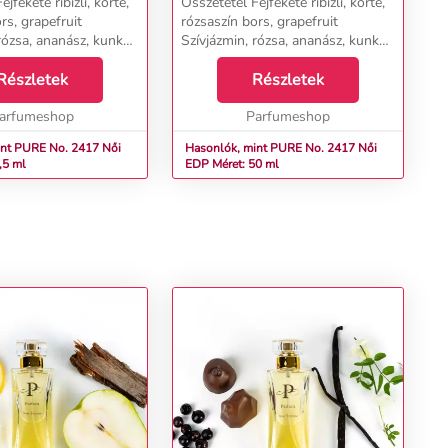
jfekete ribizli, körte,
Összetétel Fejfekete ribizli, körte,
rs, grapefruit
rózsaszín bors, grapefruit
rózsa, ananász, kunkor
Szívjázmin, rózsa, ananász, kunkor
vanília, ambra,
Alapcédrus, vanília, ambra,
Részletek
pacsuli...
Részletek
arfumeshop
Parfumeshop
t PURE No. 2417 Női
Hasonlók, mint PURE No. 2417 Női
,5 ml
EDP Méret: 50 ml