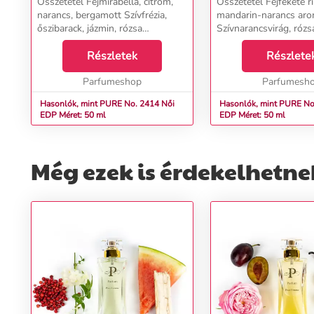
Összetétel Fejmirabella, citrom,
Összetétel Fejfekete rib
narancs, bergamott Szívfrézia,
mandarin-narancs ar
őszibarack, jázmin, rózsa
Szívnarancsvirág, rózsa,
Alaptölgymoha, pacsuli, szantálfa,
jázmin, ibolya szirmok,
borostyánfa, fehér pézsma...
Részletek
gyöngyvirág Alapszant
Részlete
borostyán, vetiver, vaníl
Parfumeshop
Parfumesh
Hasonlók, mint PURE No. 2414 Női
Hasonlók, mint PURE No. 
EDP Méret: 50 ml
EDP Méret: 50 ml
Még ezek is érdekelhetne