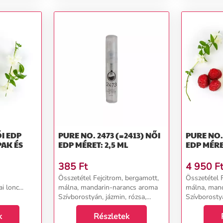
PURE NO. 2473 (=2413) NŐI
PURE NO. 2
PAK ÉS
EDP MÉRET: 2,5 ML
EDP MÉRE
385
Ft
4 950
F
Összetétel Fejcitrom, bergamott,
Összetétel 
 lonc...
málna, mandarin-narancs aroma
málna, man
Szívborostyán, jázmin, rózsa,
Szívborostyá
narancsvirág, gyömbér virág,
narancsvirá
k
gardénia Alapkardamom,
Részletek
gardénia A