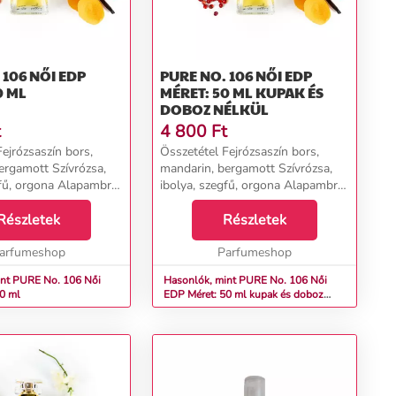
NŐI EDP
PURE NO. 106 NŐI EDP
0 ML
MÉRET: 50 ML KUPAK ÉS
DOBOZ NÉLKÜL
t
4 800
Ft
ejrózsaszín bors,
Összetétel Fejrózsaszín bors,
ergamott Szívrózsa,
mandarin, bergamott Szívrózsa,
gfű, orgona Alapambra,
ibolya, szegfű, orgona Alapambra,
r pézsma, vanília...
pacsuli, fehér pézsma, vanília...
Részletek
Részletek
arfumeshop
Parfumeshop
t PURE No. 106 Női
Hasonlók, mint PURE No. 106 Női
0 ml
EDP Méret: 50 ml kupak és doboz
nélkül