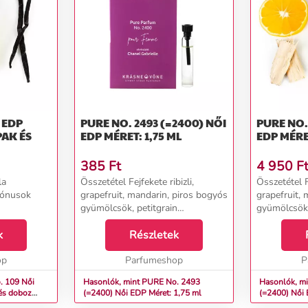
PURE NO. 2493 (=2400) NŐI
PURE NO. 2
PAK ÉS
EDP MÉRET: 1,75 ML
EDP MÉRE
385
Ft
4 950
F
la
Összetétel Fejfekete ribizli,
Összetétel Fe
tónusok
grapefruit, mandarin, piros bogyós
grapefruit,
gyümölcsök, petitgrain
gyümölcsök,
Szívtuberózsa, narancsvirág,
Szívtuberózs
k
jázmin, ylang-ylang, kókusz
Részletek
jázmin, yla
Alappézsma, szantálfa, vanília...
Alappézsma, 
op
Parfumeshop
P
09 Női
Hasonlók, mint PURE No. 2493
Hasonlók, m
és doboz
(=2400) Női EDP Méret: 1,75 ml
(=2400