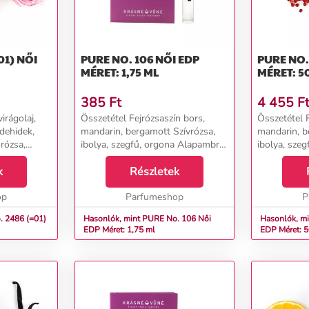
 NŐI
PURE NO. 106 NŐI EDP
PURE NO. 106 
MÉRET: 1,75 ML
MÉRET: 5
385
Ft
4 455
F
irágolaj,
Összetétel Fejrózsaszín bors,
Összetétel F
ldehidek,
mandarin, bergamott Szívrózsa,
mandarin, b
rózsa,
ibolya, szegfű, orgona Alapambra,
ibolya, sze
r, cibet,
pacsuli, fehér pézsma, vanília...
pacsuli, fehé
zsma,
k
Részletek
op
Parfumeshop
P
. 2486 (=01)
Hasonlók, mint PURE No. 106 Női
Hasonlók, min
EDP Méret: 1,75 ml
EDP Méret: 5