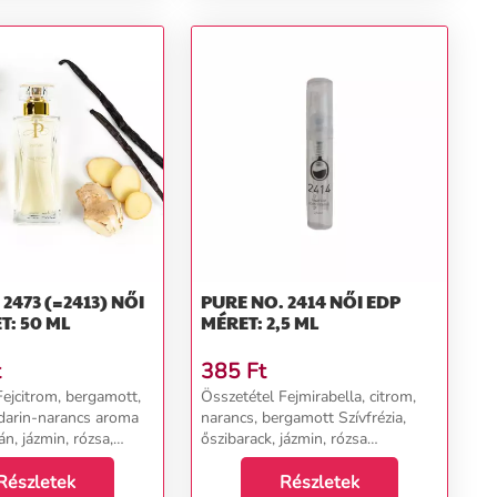
473 (=2413) NŐI
PURE NO. 2414 NŐI EDP
T: 50 ML
MÉRET: 2,5 ML
t
385
Ft
Fejcitrom, bergamott,
Összetétel Fejmirabella, citrom,
darin-narancs aroma
narancs, bergamott Szívfrézia,
n, jázmin, rózsa,
őszibarack, jázmin, rózsa
g, gyömbér virág,
Alaptölgymoha, pacsuli, szantálfa,
lapkardamom,
Részletek
borostyánfa, fehér pézsma...
Részletek