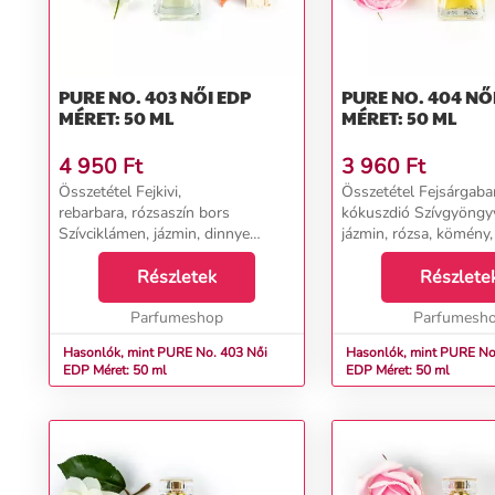
PURE NO. 403 NŐI EDP
PURE NO. 404 NŐI EDP
MÉRET: 50 ML
MÉRET: 50 ML
4 950
Ft
3 960
Ft
Összetétel Fejkivi,
Összetétel Fejsárgabar
rebarbara, rózsaszín bors
kókuszdió Szívgyöngyv
Szívciklámen, jázmin, dinnye
jázmin, rózsa, kömény, 
Alapcitrom, pézsma, szantálfa...
rózsafa, tubarózsa Ala
Részletek
vanília, pézsma, mandul
Részlete
Parfumeshop
Parfumesh
Hasonlók, mint PURE No. 403 Női
Hasonlók, mint PURE No. 4
EDP Méret: 50 ml
EDP Méret: 50 ml