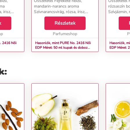
izli,
Összetétel Fejfekete ribizli,
Összetétel Fe
oma
mandarin-narancs aroma
rózsaszín bo
 írisz,
Szívnarancsvirág, rózsa, írisz,
Szívjázmin, 
jázmin, ibolya szirmok,
Alapcédrus, 
álfa,
k
gyöngyvirág Alapszantálfa,
Részletek
pacsuli...
ia...
borostyán, vetiver, vanília...
op
Parfumeshop
P
2416 Női
Hasonlók, mint PURE No. 2416 Női
Hasonlók, min
EDP Méret: 50 ml kupak és doboz
EDP Méret: 2
nélkül
k: