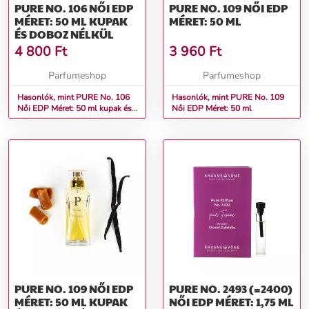
PURE NO. 106 NŐI EDP
PURE NO. 109 NŐI EDP
MÉRET: 50 ML KUPAK
MÉRET: 50 ML
ÉS DOBOZ NÉLKÜL
4 800
Ft
3 960
Ft
Parfumeshop
Parfumeshop
Hasonlók, mint PURE No. 106
Hasonlók, mint PURE No. 109
Női EDP Méret: 50 ml kupak és
Női EDP Méret: 50 ml
doboz nélkül
PURE NO. 109 NŐI EDP
PURE NO. 2493 (=2400)
MÉRET: 50 ML KUPAK
NŐI EDP MÉRET: 1,75 ML