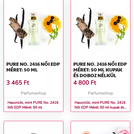
PURE NO. 2416 NŐI EDP
PURE NO. 2416 NŐI EDP
MÉRET: 50 ML
MÉRET: 50 ML KUPAK
ÉS DOBOZ NÉLKÜL
3 465
Ft
4 800
Ft
Parfumeshop
Parfumeshop
Hasonlók, mint PURE No. 2416
Hasonlók, mint PURE No. 2416
Női EDP Méret: 50 ml
Női EDP Méret: 50 ml kupak és
doboz nélkül