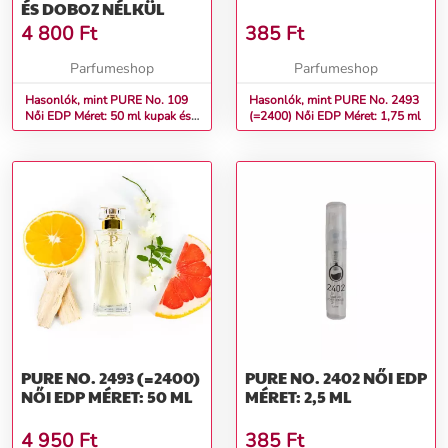
ÉS DOBOZ NÉLKÜL
4 800
Ft
385
Ft
Parfumeshop
Parfumeshop
Hasonlók, mint PURE No. 109
Hasonlók, mint PURE No. 2493
Női EDP Méret: 50 ml kupak és
(=2400) Női EDP Méret: 1,75 ml
doboz nélkül
PURE NO. 2493 (=2400)
PURE NO. 2402 NŐI EDP
NŐI EDP MÉRET: 50 ML
MÉRET: 2,5 ML
4 950
Ft
385
Ft