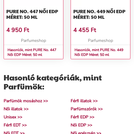
PURE NO. 447 NŐI EDP
PURE NO. 449 NŐI EDP
MÉRET: 50 ML
MÉRET: 50 ML
4 950
Ft
4 455
Ft
Parfumeshop
Parfumeshop
Hasonlók, mint PURE No. 447
Hasonlók, mint PURE No. 449
Női EDP Méret: 50 ml
Női EDP Méret: 50 ml
Hasonló kategóriák, mint
Parfümök:
Parfümök mosáshoz >>
Férfi illatok >>
Női illatok >>
Parfümszórók >>
Unisex >>
Férfi EDP >>
Férfi EDT >>
Női EDP >>
Női EDT >>
Női egészség >>