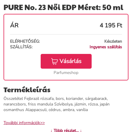
PURE No. 23 Női EDP Méret: 50 ml
ÁR
4 195
Ft
ELÉRHETŐSÉG:
Készleten
SZÁLLÍTÁS:
Ingyenes szállítás
Vásárlás
Parfumeshop
Termékleírás
Összetétel Fejbrazil rózsafa, bors, koriander, sárgabarack,
narancsbors, friss mandula Szívibolya, jázmin, rózsa, japán
osmanthus Alappacsuli, cédrus, ambra, vanília
További információk>>
↓ Több részlet... ↓