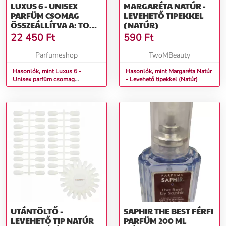
LUXUS 6 - UNISEX
MARGARÉTA NATÚR -
PARFÜM CSOMAG
LEVEHETŐ TIPEKKEL
ÖSSZEÁLLÍTVA A: TOM
(NATÚR)
FORD TUBÉREUSE NUE,
22 450
Ft
590
Ft
LATTAFA BADEE AL
OUD AMETHYST, LOUIS
Parfumeshop
TwoMBeauty
VUITTON ON THE
BEACH, LOUIS VUITTON
Hasonlók, mint Luxus 6 -
Hasonlók, mint Margaréta Natúr
Unisex parfüm csomag
- Levehető tipekkel (Natúr)
NUIT…
Összeállítva a: Tom Ford
Tubéreuse Nue, Lattafa Badee al
oud amethyst, Louis Vuitton On
the beach, Louis Vuitton Nuit…
UTÁNTÖLTŐ -
SAPHIR THE BEST FÉRFI
LEVEHETŐ TIP NATÚR
PARFÜM 200 ML