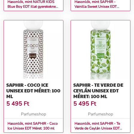
Hasonlók, mint NATUR KIDS
Hasonlók, mint SAPHIR -
Blue Boy EDT illat gyerekeknek
Vainilla Sweet Unisex EDT
Méret: 100 ml
Méret: 100 ml
SAPHIR - COCO ICE
SAPHIR - TE VERDE DE
UNISEX EDT MÉRET: 100
CEYLÁN UNISEX EDT
ML
MÉRET: 100 ML
5 495
Ft
5 495
Ft
Parfumeshop
Parfumeshop
Hasonlók, mint SAPHIR - Coco
Hasonlók, mint SAPHIR - Te
Ice Unisex EDT Méret: 100 ml
Verde de Ceylán Unisex EDT
Méret: 100 ml