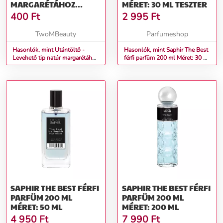
MARGARÉTÁHOZ
MÉRET: 30 ML TESZTER
(NATÚR)
400
Ft
2 995
Ft
TwoMBeauty
Parfumeshop
Hasonlók, mint Utántöltő -
Hasonlók, mint Saphir The Best
Levehető tip natúr margarétához
férfi parfüm 200 ml Méret: 30 ml
(Natúr)
teszter
SAPHIR THE BEST FÉRFI
SAPHIR THE BEST FÉRFI
PARFÜM 200 ML
PARFÜM 200 ML
MÉRET: 50 ML
MÉRET: 200 ML
4 950
Ft
7 990
Ft