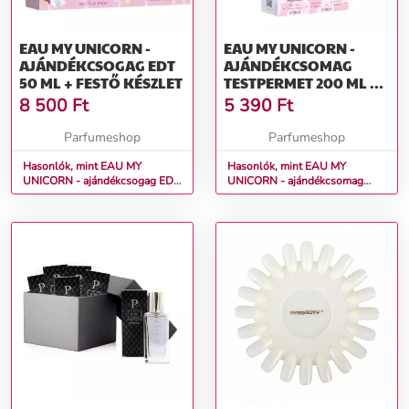
EAU MY UNICORN -
EAU MY UNICORN -
AJÁNDÉKCSOGAG EDT
AJÁNDÉKCSOMAG
50 ML + FESTŐ KÉSZLET
TESTPERMET 200 ML +
TUSFÜRDŐ ÉS SAMPON
8 500
Ft
5 390
Ft
2V1 400ML
Parfumeshop
Parfumeshop
Hasonlók, mint EAU MY
Hasonlók, mint EAU MY
UNICORN - ajándékcsogag EDT
UNICORN - ajándékcsomag
50 ml + festő készlet
Testpermet 200 ml + tusfürdő és
sampon 2v1 400ml