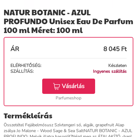
NATUR BOTANIC - AZUL
PROFUNDO Unisex Eau De Parfum
100 ml Méret: 100 ml
ÁR
8 045
Ft
ELÉRHETŐSÉG:
Készleten
SZÁLLÍTÁS:
Ingyenes szállítás
Vásárlás
Parfumeshop
Termékleírás
Összetétel Fejábelmósusz Szívtengeri só, algák, grapefruit Alap
zsálya Jo Malone - Wood Sage & Sea SaltNATUR BOTANIC - AZUL
PROFUNDO: Melyik illatra hasonlít?Nézd meg az ÁTALAKÍTÓ -ban!.