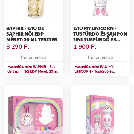
SAPHIR - EAU DE
EAU MY UNICORN -
SAPHIR NŐI EDP
TUSFÜRDŐ ÉS SAMPON
MÉRET: 30 ML TESZTER
2IN1 TUSFÜRDŐ ÉS
SAMPON 2IN1- 400 ML
3 290
Ft
1 900
Ft
Parfumeshop
Parfumeshop
Hasonlók, mint SAPHIR - Eau
Hasonlók, mint EAU MY
de Saphir Női EDP Méret: 30 ml
UNICORN - Tusfürdő és
teszter
sampon 2in1 Tusfürdő és
sampon 2in1- 400 ml