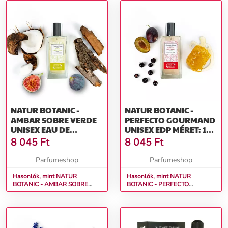
NATUR BOTANIC -
NATUR BOTANIC -
AMBAR SOBRE VERDE
PERFECTO GOURMAND
UNISEX EAU DE
UNISEX EDP MÉRET: 100
PARFUM 100 ML
ML
8 045
Ft
8 045
Ft
MÉRET: 100 ML
Parfumeshop
Parfumeshop
Hasonlók, mint NATUR
Hasonlók, mint NATUR
BOTANIC - AMBAR SOBRE
BOTANIC - PERFECTO
VERDE Unisex Eau De Parfum
GOURMAND Unisex EDP
100 ml Méret: 100 ml
Méret: 100 ml