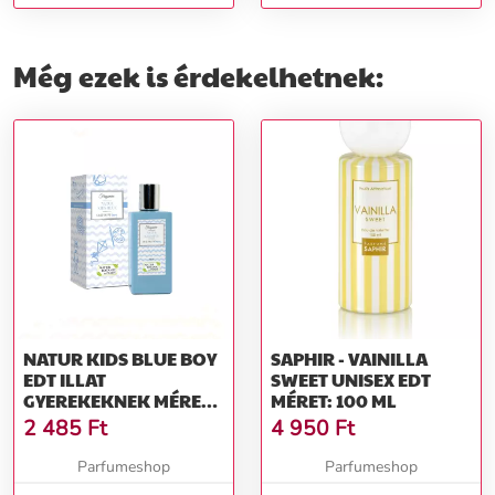
ml
250 ml
Még ezek is érdekelhetnek:
NATUR KIDS BLUE BOY
SAPHIR - VAINILLA
EDT ILLAT
SWEET UNISEX EDT
GYEREKEKNEK MÉRET:
MÉRET: 100 ML
100 ML
2 485
Ft
4 950
Ft
Parfumeshop
Parfumeshop