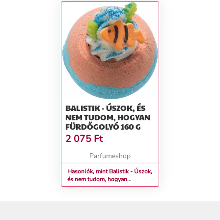
BALISTIK - ÚSZOK, ÉS
NEM TUDOM, HOGYAN
FÜRDŐGOLYÓ 160 G
2 075
Ft
Parfumeshop
Hasonlók, mint Balistik - Úszok,
és nem tudom, hogyan
Fürdőgolyó 160 g