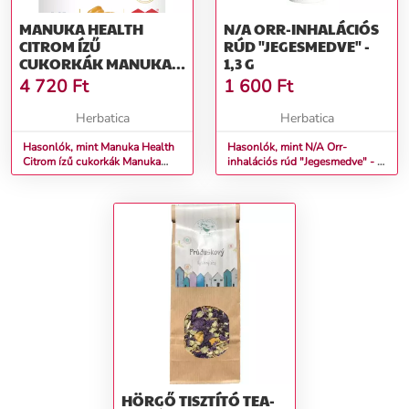
MANUKA HEALTH
N/A ORR-INHALÁCIÓS
CITROM ÍZŰ
RÚD "JEGESMEDVE" - ​​
CUKORKÁK MANUKA
1,3 G
MÉZZEL MGO™ 400+,
4 720
Ft
1 600
Ft
65G
Herbatica
Herbatica
Hasonlók, mint Manuka Health
Hasonlók, mint N/A Orr-
Citrom ízű cukorkák Manuka
inhalációs rúd "Jegesmedve" - ​​
mézzel MGO™ 400+, 65g
1,3 g
HÖRGŐ TISZTÍTÓ TEA-