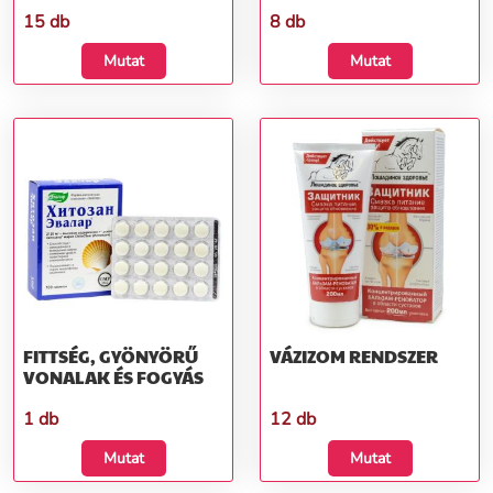
15 db
8 db
Mutat
Mutat
FITTSÉG, GYÖNYÖRŰ
VÁZIZOM RENDSZER
VONALAK ÉS FOGYÁS
1 db
12 db
Mutat
Mutat