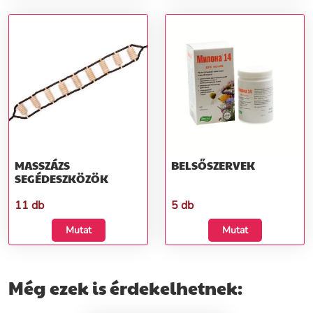
MASSZÁZS
BELSŐSZERVEK
SEGÉDESZKÖZÖK
11 db
5 db
Mutat
Mutat
Még ezek is érdekelhetnek: