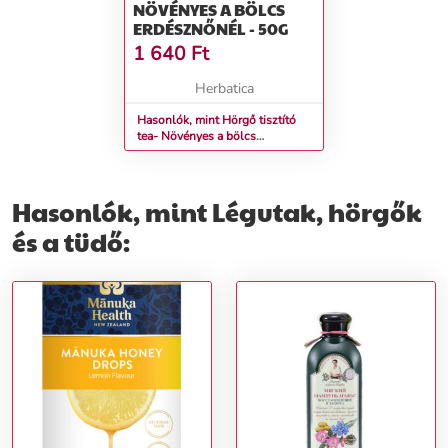
NÖVÉNYES A BÖLCS
ERDÉSZNŐNÉL - 50G
1 640
Ft
Herbatica
Hasonlók, mint Hörgő tisztító
tea- Növényes a bölcs
erdésznőnél - 50g
Hasonlók, mint Légutak, hörgők
és a tüdő: