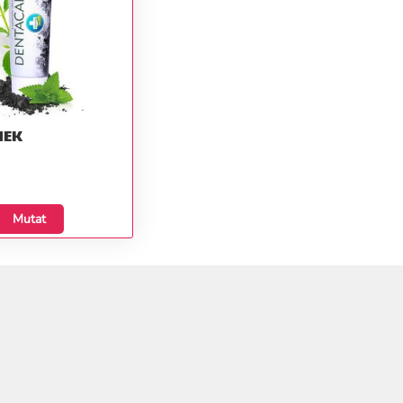
MEK
Mutat