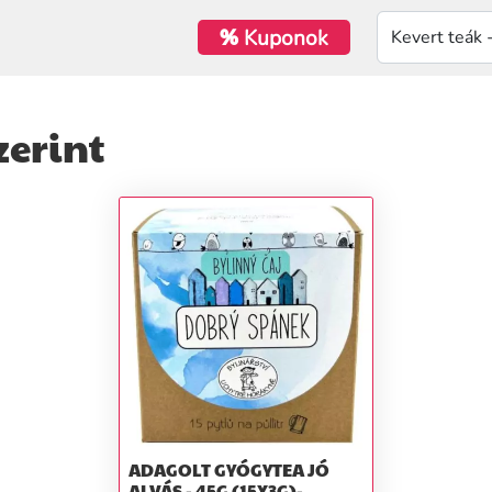
%
Kuponok
zerint
ADAGOLT GYÓGYTEA JÓ
ALVÁS - 45G (15X3G)-