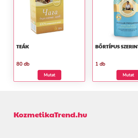
TEÁK
BŐRTÍPUS SZERIN
80 db
1 db
Mutat
Mutat
KozmetikaTrend.hu