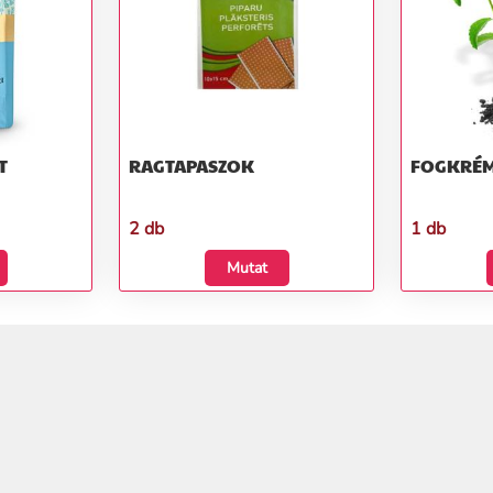
T
RAGTAPASZOK
FOGKRÉ
2 db
1 db
Mutat