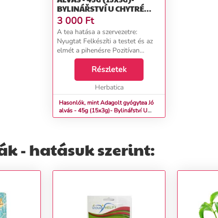
BYLINÁŘSTVÍ U CHYTRÉ
HORÁKYNĚ
3 000
Ft
A tea hatása a szervezetre:
Nyugtat Felkészíti a testet és az
elmét a pihenésre Pozitívan
hangol Kellemes elalvást és
alvásmegmaradást idéz elő.
Részletek
Használat módja és&nbsp;ajánlott
adagolás: 1 z...
Herbatica
Hasonlók, mint Adagolt gyógytea Jó
alvás - 45g (15x3g)- Bylinářství U
Chytré horákyně
k - hatásuk szerint: